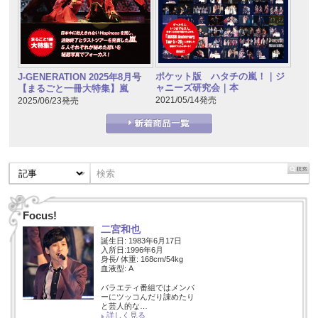
ポケット版 ハタチの嵐！｜ジ
J-GENERATION 2025年8月号
ャニーズ研究会｜本
【まるごと一冊大特集】嵐
2021/05/14発売
2025/06/23発売
Focus!
二宮和也
誕生日: 1983年6月17日
入所日:1996年6月
身長/ 体重: 168cm/54kg
血液型: A
バラエティ番組ではメンバ
ーにツッコんだり諌めたり
と芸人的な…
詳しく見る