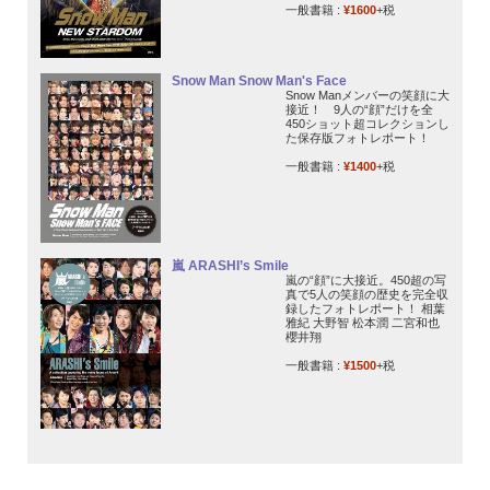
一般書籍 :
¥1600
+税
Snow Man Snow Man's Face
Snow Manメンバーの笑顔に大
接近！ 9人の“顔”だけを全
450ショット超コレクションし
た保存版フォトレポート！
一般書籍 :
¥1400
+税
嵐 ARASHI’s Smile
嵐の“顔”に大接近。450超の写
真で5人の笑顔の歴史を完全収
録したフォトレポート！ 相葉
雅紀 大野智 松本潤 二宮和也
櫻井翔
一般書籍 :
¥1500
+税