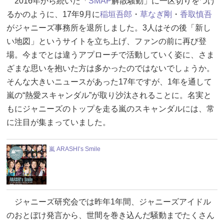
2016年から続いた「
SMAP
解散騒動」に一区切りをつけ
るかのように、17年9月に
稲垣吾郎
・
草なぎ剛
・
香取慎吾
がジャニーズ事務所を退所しました。3人はその後「新し
い地図」というサイトを立ち上げ、ファンの前に再び登
場。今までとは違うアプローチで活動していく姿に、さま
ざまな思いを抱いた方は多かったのではないでしょうか。
そんな大きいニュースがあった17年ですが、1年を通して
嵐の“熱愛スキャンダル”が取り沙汰されることに。名実と
もにジャニーズのトップを走る嵐のスキャンダルには、常
に注目が集まっていました。
嵐 ARASHI’s Smile
ジャニーズ研究会では昨年1年間、ジャニーズアイドル
のおとぼけ発言から、世間を巻き込んだ騒動までたくさん