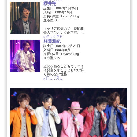
櫻井翔
誕生日: 1982年1月25日
入所日:1995年10月
身長/ 体重: 171cm/58kg
血液型: A
キャリア官僚の父、慶応義
塾大学卒という高学歴、…
詳しく見る
相葉雅紀
誕生日: 1982年12月24日
入所日:1996年8月
身長/ 体重: 176cm/58kg
血液型: AB
虚勢を張ることもカッコイ
イ発言をすることもない飾
り気のない性格…
詳しく見る