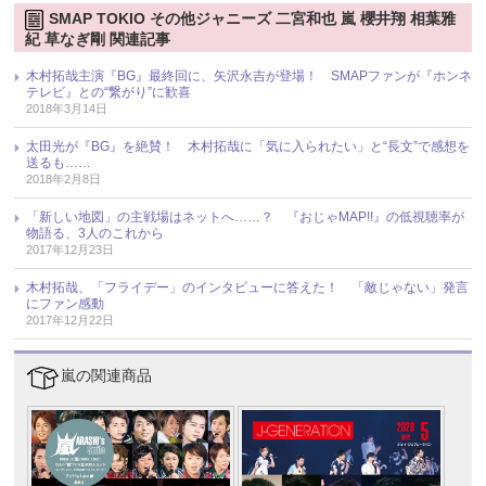
SMAP TOKIO その他ジャニーズ 二宮和也 嵐 櫻井翔 相葉雅
紀 草なぎ剛 関連記事
木村拓哉主演『BG』最終回に、矢沢永吉が登場！ SMAPファンが『ホンネ
テレビ』との“繋がり”に歓喜
2018年3月14日
太田光が『BG』を絶賛！ 木村拓哉に「気に入られたい」と“長文”で感想を
送るも……
2018年2月8日
「新しい地図」の主戦場はネットへ……？ 『おじゃMAP!!』の低視聴率が
物語る、3人のこれから
2017年12月23日
木村拓哉、「フライデー」のインタビューに答えた！ 「敵じゃない」発言
にファン感動
2017年12月22日
嵐の関連商品