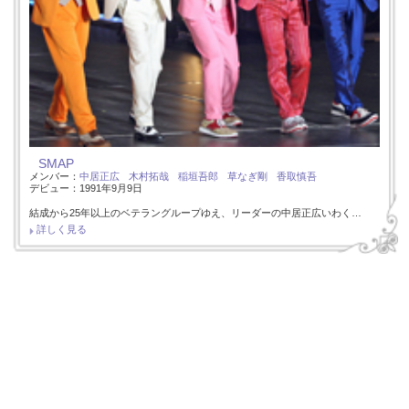
SMAP
メンバー：
中居正広
木村拓哉
稲垣吾郎
草なぎ剛
香取慎吾
デビュー：1991年9月9日
結成から25年以上のベテラングループゆえ、リーダーの中居正広いわく…
詳しく見る