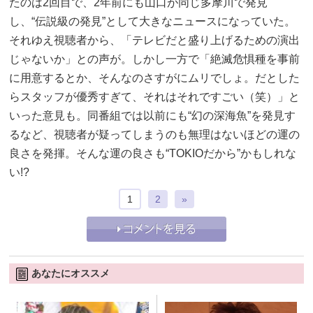
たのは2回目で、2年前にも山口が同じ多摩川で発見
し、“伝説級の発見”として大きなニュースになっていた。
それゆえ視聴者から、「テレビだと盛り上げるための演出
じゃないか」との声が。しかし一方で「絶滅危惧種を事前
に用意するとか、そんなのさすがにムリでしょ。だとした
らスタッフが優秀すぎて、それはそれですごい（笑）」と
いった意見も。同番組では以前にも“幻の深海魚”を発見す
るなど、視聴者が疑ってしまうのも無理はないほどの運の
良さを発揮。そんな運の良さも“TOKIOだから”かもしれな
い!?
1
2
»
あなたにオススメ