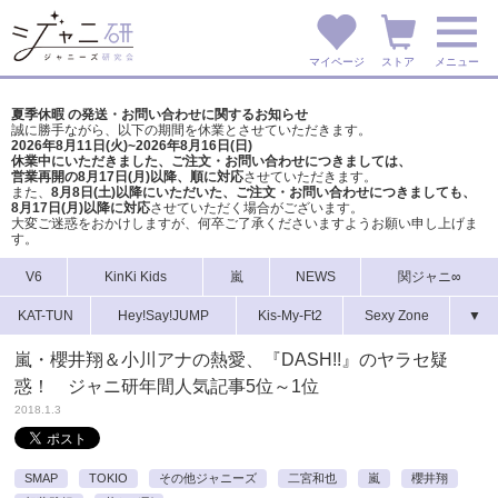
マイページ
ストア
メニュー
夏季休暇 の発送・お問い合わせに関するお知らせ
誠に勝手ながら、以下の期間を休業とさせていただきます。
2026年8月11日(火)~2026年8月16日(日)
休業中にいただきました、ご注文・お問い合わせにつきましては、
営業再開の8月17日(月)以降、順に対応
させていただきます。
また、
8月8日(土)以降にいただいた、ご注文・
お問い合わせにつきましても、
8月17日(月)以降に対応
させていただく場合がございます。
大変ご迷惑をおかけしますが、
何卒ご了承くださいますようお願い申し上げま
す。
V6
KinKi Kids
嵐
NEWS
関ジャニ∞
KAT-TUN
Hey!Say!JUMP
Kis-My-Ft2
Sexy Zone
▼
嵐・櫻井翔＆小川アナの熱愛、『DASH!!』のヤラセ疑
惑！ ジャニ研年間人気記事5位～1位
2018.1.3
SMAP
TOKIO
その他ジャニーズ
二宮和也
嵐
櫻井翔