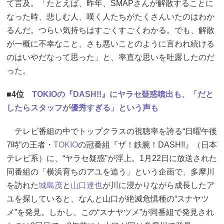
て言及。「たとえば、昨年、SMAPさんが解散することに
なった時、悲しむ人、嘆く人たちがたくさんいたのはわか
るんだ。つらい気持ちはすごくすごくわかる。でも、解散
が一概に不幸なこと、さも悪いことのように言われ続ける
のはいやだなって思った」と、率直な思いを吐露したのだ
った。
■4位
TOKIOの『DASH!!』にヤラセ疑惑噴出も、「だと
したらスタッフが優秀すぎる」という声も
テレビ番組の中でトップクラスの視聴率を誇る“日曜午後
7時”の王者・
TOKIO
の冠番組『ザ！鉄腕！DASH!!』（日本
テレビ系）に、“ヤラセ疑惑”が浮上。1月22日に放送された
同番組の「横浜育ちのアユを追う」という企画で、多摩川
を訪れた
城島茂
と
山口達也
が川に浸かりながら成長したア
ユを探していると、なんと山口が絶滅危惧種の“スナヤツ
メ”を発見。しかし、この“スナヤツメ”が同番組で発見され