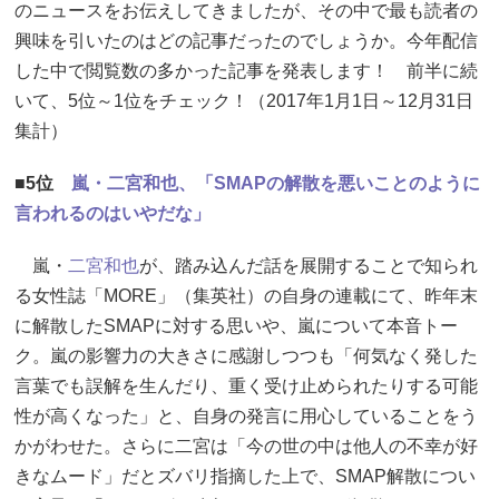
のニュースをお伝えしてきましたが、その中で最も読者の
興味を引いたのはどの記事だったのでしょうか。今年配信
した中で閲覧数の多かった記事を発表します！ 前半に続
いて、5位～1位をチェック！（2017年1月1日～12月31日
集計）
■5位
嵐・二宮和也、「SMAPの解散を悪いことのように
言われるのはいやだな」
嵐・
二宮和也
が、踏み込んだ話を展開することで知られ
る女性誌「MORE」（集英社）の自身の連載にて、昨年末
に解散したSMAPに対する思いや、嵐について本音トー
ク。嵐の影響力の大きさに感謝しつつも「何気なく発した
言葉でも誤解を生んだり、重く受け止められたりする可能
性が高くなった」と、自身の発言に用心していることをう
かがわせた。さらに二宮は「今の世の中は他人の不幸が好
きなムード」だとズバリ指摘した上で、SMAP解散につい