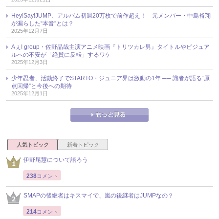
Hey!Say!JUMP、アルバム初週20万枚で前作超え！ 元メンバー・中島裕翔
が漏らした“本音”とは？
2025年12月7日
Aぇ! group・佐野晶哉主演アニメ映画『トリツカレ男』タイトルやビジュア
ルへの不安が「絶賛に反転」するワケ
2025年12月3日
少年忍者、活動終了でSTARTO・ジュニア界は激動の1年 ── 識者が語る“原
点回帰”と今後への期待
2025年12月1日
人気トピック
新着トピック
伊野尾慧について語ろう
238
コメント
SMAPの後継者はキスマイで、嵐の後継者はJUMPなの？
214
コメント