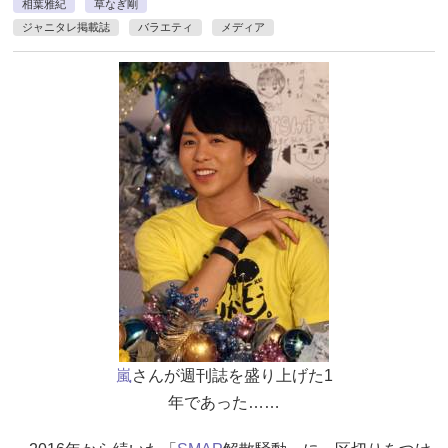
相葉雅紀
草なぎ剛
ジャニタレ掲載誌
バラエティ
メディア
嵐
さんが週刊誌を盛り上げた1
年であった……