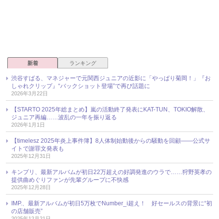
新着
ランキング
渋谷すばる、マネジャーで元関西ジュニアの近影に「やっぱり菊岡！」『お
しゃれクリップ』“バックショット登場”で再び話題に
2026年3月22日
【STARTO 2025年総まとめ】嵐の活動終了発表にKAT-TUN、TOKIO解散、
ジュニア再編……波乱の一年を振り返る
2026年1月1日
【timelesz 2025年炎上事件簿】8人体制始動後からの騒動を回顧――公式サ
イトで謝罪文発表も
2025年12月31日
キンプリ、最新アルバムが初日22万超えの好調発進のウラで……狩野英孝の
提供曲めぐりファンが先輩グループに不快感
2025年12月28日
IMP.、最新アルバムが初日5万枚でNumber_i超え！ 好セールスの背景に“初
の店舗販売”
2025年12月21日