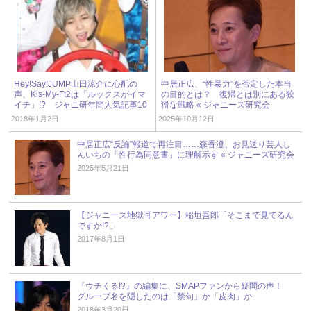
Hey!Say!JUMP山田涼介に心配の
中居正広、“性暴力”を否定した本当
声、Kis-My-Ft2は「ルックスがイマ
の目的とは？ 復帰とは別にある狡
イチ」!? ジャニ研年間人気記事10
猾な戦略 « ジャニーズ研究会
位～6位
2018年1月2日
2025年10月12日
中居正広“反論”報道で再注目……森香澄、お見送り芸人し
んいちの「性行為同意書」に理解示す « ジャニーズ研究会
2025年5月21日
【ジャニーズ地獄耳アワー】稲垣吾郎「そこまで見てるん
ですか!?」
2017年8月1日
『ウチくる!?』の編集に、SMAPファンから疑問の声！
グループ名を隠したのは「禁句」か「皮肉」か
2018年3月20日