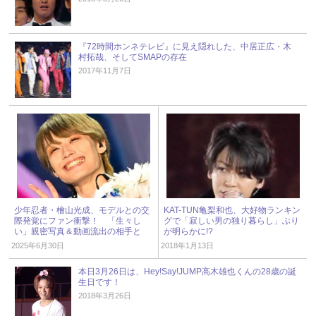
『72時間ホンネテレビ』に見え隠れした、中居正広・木
村拓哉、そしてSMAPの存在
2017年11月7日
少年忍者・檜山光成、モデルとの交
KAT-TUN亀梨和也、大好物ランキン
際発覚にファン衝撃！ 「生々し
グで「寂しい男の独り暮らし」ぶり
い」親密写真＆動画流出の相手と
が明らかに!?
は？ « ジャニーズ研究会
2025年6月30日
2018年1月13日
本日3月26日は、Hey!Say!JUMP高木雄也くんの28歳の誕
生日です！
2018年3月26日