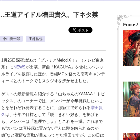
…王道アイドル増田貴久、下ネタ禁
Focus!
小山慶一郎
手越祐也
1月26日深夜放送の『プレミアMelodiX！』（テレビ東京
系）に
NEWS
が出演。新曲「KAGUYA」を含むスペシャ
ルライブを披露したほか、番組MCを務める南海キャンデ
ィーズとのトークでもスタジオを沸かせました。
ゲストの最新情報を紹介する「山ちゃんのYAMAA！トピ
ックス」のコーナーでは、メンバーが今年挑戦したいこ
とをそれぞれ発表することに。潔癖症で知られる
増田貴
久
は、今年の目標として「脱！きれい好き」を掲げる
も、メンバーは「無理でしょ」とこれを一蹴。これまで
も“カバンは直接床に置かない”“人に髪を触られるのが
嫌”など潔癖な言動が目立ってきた増田ですが、この日は