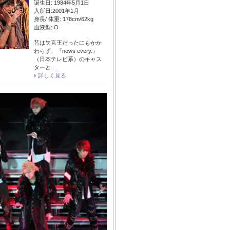
誕生日: 1984年5月1日
入所日:2001年1月
身長/ 体重: 178cm/62kg
血液型: O
昔は失言王だったにもかか
わらず、『news every.』
（日本テレビ系）のキャス
ターと…
詳しく見る