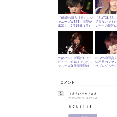
『68歳の新入社員』にジ
「SixTONE
ャニーズWEST小瀧望が
足りないです
出演！ 6月18日（月）
ンからの質問に
ジャニーズアイドル出演
増田貴久の答
情報
外部バンド所属にCDデ
NEWS増田貴
ビュー、結婚までしたジ
集不足のファ
ャニーズJr.後藤泰観は
せブログもラ
「やっぱり“特別枠”」!?
ックしてない
れ気味
コメント
ｊきういうｈｊｈき
2015年2月2日 4:12 PM
ｈぐｋｊｌｊｌ；