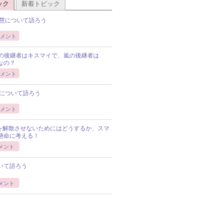
ック
新着トピック
慧について語ろう
メント
Pの後継者はキスマイで、嵐の後継者は
Pなの？
メント
について語ろう
メント
Pを解散させないためにはどうするか、スマ
懸命に考える！
メント
いて語ろう
メント