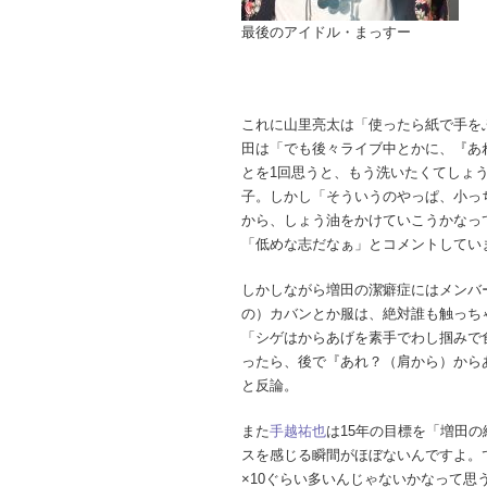
最後のアイドル・まっすー
これに山里亮太は「使ったら紙で手を
田は「でも後々ライブ中とかに、『あ
とを1回思うと、もう洗いたくてしょ
子。しかし「そういうのやっぱ、小っ
から、しょう油をかけていこうかなって
「低めな志だなぁ」とコメントしてい
しかしながら増田の潔癖症にはメンバ
の）カバンとか服は、絶対誰も触っち
「シゲはからあげを素手でわし掴みで
ったら、後で『あれ？（肩から）から
と反論。
また
手越祐也
は15年の目標を「増田
スを感じる瞬間がほぼないんですよ。
×10ぐらい多いんじゃないかなって