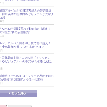
31日
最新アルバムが初日22万超えの好調発進
…狩野英孝の提供曲めぐりファンが先輩グ
快感
28日
新アルバムが初日5万枚でNumber_i超え！
の背景に“初の店舗販売”
21日
y!JUMP、アルバム初週20万枚で前作超え！
・中島裕翔が漏らした“本音”とは？
7日
oup・佐野晶哉主演アニメ映画『トリツカレ
ルやビジュアルへの不安が「絶賛に反転」
3日
活動終了でSTARTO・ジュニア界は激動の
識者が語る“原点回帰”と今後への期待
1日