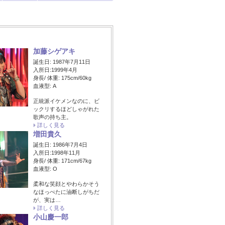
加藤シゲアキ
誕生日: 1987年7月11日
入所日:1999年4月
身長/ 体重: 175cm/60kg
血液型: A
正統派イケメンなのに、ビ
ックリするほどしゃがれた
歌声の持ち主。
詳しく見る
増田貴久
誕生日: 1986年7月4日
入所日:1998年11月
身長/ 体重: 171cm/67kg
血液型: O
柔和な笑顔とやわらかそう
なほっぺたに油断しがちだ
が、実は…
詳しく見る
小山慶一郎