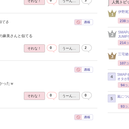
0
3
それな！
うーん…
人気トピ
伊野尾
238
コ
似てる
SMA
の麻美さんと似てる
JUM
214
コ
0
2
それな！
うーん…
三宅健
107
コ
SMA
オタが
かったｗ
94
コ
0
0
それな！
うーん…
嵐につ
93
コ