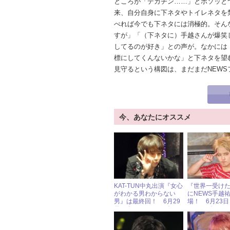
ところが「デカチン……」とボソッと
来、自分自身に下ネタやトイレネタを
べれば今でも下ネタには消極的。そん
すが」「（下ネタに）手越さんが爆笑
してるのが好き」との声が。なかには
標にしてくんないかな」と下ネタを望
見守るという構図は、まだまだNEW
今、あなたにオススメ
KAT-TUN中丸出演『女心
『世界一受け
がわかる男わからない
にNEWS手越
男』は最終回！ 6月29
場！ 6月23
日（金）ジャニーズアイ
ャニーズアイ
ドル出演情報
報