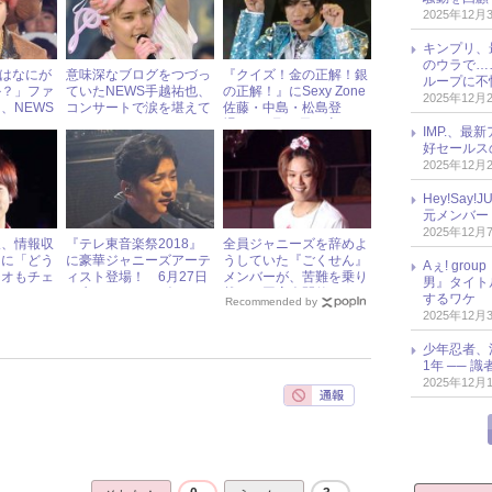
2025年12月
キンプリ、
のウラで…
Sにはなにが
意味深なブログをつづっ
『クイズ！金の正解！銀
ループに不
か？」ファ
ていたNEWS手越祐也、
の正解！』にSexy Zone
2025年12月
、NEWS
コンサートで涙を堪えて
佐藤・中島・松島登
えは……？
いた!?
場！ 7月22日（土）ジ
IMP.、最
ャニーズアイドル出演情
好セールス
報
2025年12月
Hey!Sa
元メンバー
2025年12月
久、情報収
『テレ東音楽祭2018』
全員ジャニーズを辞めよ
ンに「どう
に豪華ジャニーズアーテ
うしていた『ごくせん』
Aぇ! gr
ジオもチェ
ィスト登場！ 6月27日
メンバーが、苦難を乗り
男』タイト
」とむつく
（水）ジャニーズアイド
越えて同窓会開催
するワケ
Recommended by
ル出演情報
2025年12月
少年忍者、
1年 ── 
2025年12月