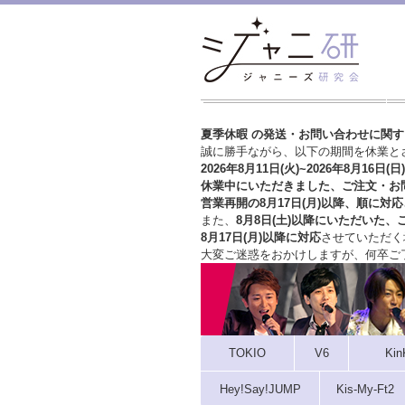
夏季休暇 の発送・お問い合わせに関
誠に勝手ながら、以下の期間を休業と
2026年8月11日(火)~2026年8月16日(日)
休業中にいただきました、ご注文・お
営業再開の8月17日(月)以降、順に対応
また、
8月8日(土)以降にいただいた、
8月17日(月)以降に対応
させていただく
大変ご迷惑をおかけしますが、
何卒ご
TOKIO
V6
Kin
Hey!Say!JUMP
Kis-My-Ft2