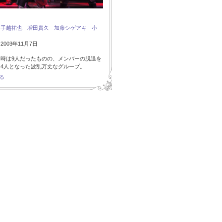
：
手越祐也
増田貴久
加藤シゲアキ
小
003年11月7日
時は9人だったものの、メンバーの脱退を
4人となった波乱万丈なグループ。
る