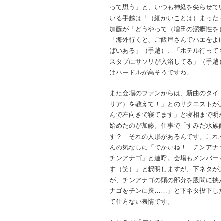
って思う」と、いつも神経を尖らせて
いる手越は「（細かいことは）まった
加藤が「どうやって（増田の潔癖性を
「海外行くと、ご飯屋さんでハエをよ
ぱいある」（手越）、「ホテル行って
スタブにサソリが入浴してる」（手越
はハードルが高そうですね。
また会場のファンからは、新曲のタイト
リア）を教えて！」とのリクエストが
んで左向きで寝てます」と寝相まで明
始めたのが加藤。仕事で「すみだ水族
す？ それの人形があるんです。これ
んの気なしに「でかいね！ チンアナ
チンアナゴ」と連呼。会場もメンバー
す（笑）」と釈明しますが、下ネタが
が、チンアナゴの頭の部分を股間に挟
ナゴをチンに挟……」と下ネタ投下し
て仕方ない表情です。