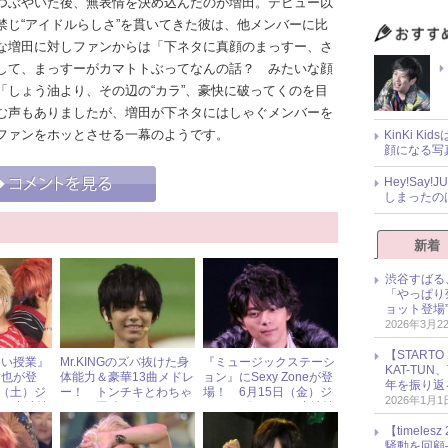
つぶやいた後、無表情を決め込んだのが増田。デビュー以
禁じ“アイドルらしさ”を貫いてきた彼は、他メンバーに比
な増田に対しファンからは「下ネタに真顔のまっすー、さ
して、まっすーがカマトトぶってなんの話？ みたいな顔
「しょう油より、その辺の“カラ”、豪快に破ってくのを目
む声もありましたが、増田が下ネタにはしゃぐメンバーを
Sファンをホッとさせる一幕のようです。
KinKi K
顔になる写
Hey!Sa
しまったの
新着
渋谷すばる
「やっぱり
ョット登場
2026年3月2
【START
たい授業』
Mr.KINGのズバ抜けた身
『ミュージックステーシ
KAT-TU
祐也が登
体能力＆豪華13曲メドレ
ョン』にSexy Zoneが登
年を振り返
日（土）ジ
ー！ トンチキとわちゃ
場！ 6月15日（金）ジ
2026年1月1
ドル出演情
ちゃが同時に楽しめた
ャニーズアイドル出演情
『KING STATION』
報
【timel
騒動を回顧