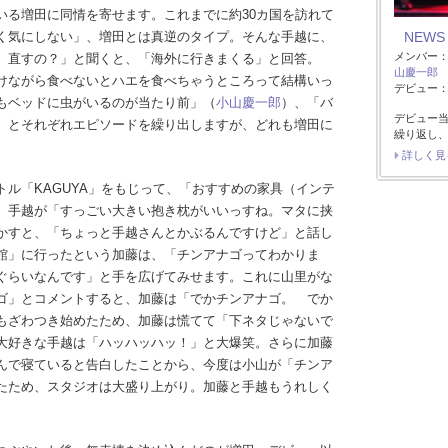
いる増田に同情を寄せます。これまでに約30カ国を訪れて
く気にしない」、増田とは真逆のタイプ。そんな手越に、
NEWS
メンバー
）直すの？」と聞くと、「海外に行きまくる」と回答。
山慶一郎
けながら食べないとハエを食べちゃうところって結構いっ
デビュー：2
もベッドに虫がいるのが当たり前」（
小山慶一郎
）、「バ
デビュー当
）とそれぞれエピソードを繰り出しますが、どれも増田に
繰り返し、
詳しく見
ル「KAGUYA」をもじって、「おすすめの家具（インテ
。手越が「すっごい大きい抱き枕がいいっすね。マタに挟
かすと、「ちょっと手越さんとかぶるんですけど」と話し
館」に行ったという加藤は、「チンアナゴってわかりま
ぐらいなんです」と手を広げてみせます。これに山里がな
ゴ」とコメントすると、加藤は「でかチンアナゴ。 でか
もざわつき始めたため、加藤は慌てて「下ネタじゃないで
大好きな手越は「ハッハッハッ！」と大爆笑。さらに加藤
んで寝ていると告白したことから、今度は小山が「チンア
たため、スタジオは大盛り上がり。加藤と手越もうれしく