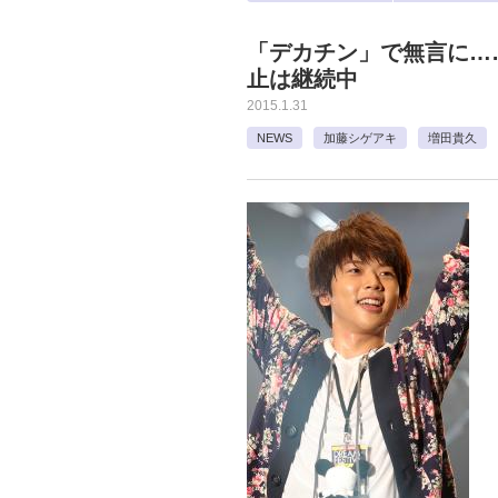
「デカチン」で無言に…
止は継続中
2015.1.31
NEWS
加藤シゲアキ
増田貴久