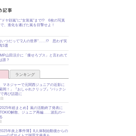
“ドヤ顔嵐”に“女装嵐”まで!? 6枚の写真
で、進化を遂げた嵐を目撃せよ！
idsはいつだって“2人の世界”……!? 思わず笑
真5選
y!JUMP山田涼介に「痩せろブス」と言われて
は誰？
ランキング
、マネジャーで元関西ジュニアの近影に
菊岡！」『おしゃれクリップ』“バックシ
”で再び話題に
2日
O 2025年総まとめ】嵐の活動終了発表に
N、TOKIO解散、ジュニア再編……波乱の一
る
日
esz 2025年炎上事件簿】8人体制始動後からの
――公式サイトで謝罪文発表も