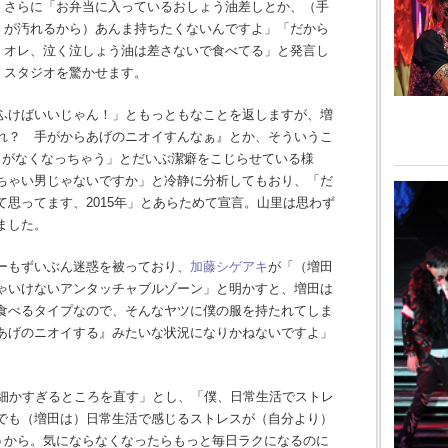
さらに「お弁当に入っているおしょう油差しとか、（手
が汚れるから）あんま持ちたくないんですよ」「だから
オレ、泣く泣しょう油は差さないで食べてる」と発言し
スタジオを驚かせます。
ふけばいいじゃん！」ともっともなことを返しますが、増
れ？ 手がからあげのニオイすんなぁ』とか、そういうこ
うがなくなっちゃう」とだいぶ潔癖をこじらせている様
ちゃい男じゃないですか」と冷静に分析してもおり、「だ
思ってます、2015年」とあらためて宣言。山里は思わず
ました。
ーもずいぶん迷惑を被っており、
加藤シゲアキ
が「（増田
ゃいけないアンタッチャブルゾーン」と明かすと、増田は
食べるタイプなので、そんなヤツに僕の服を持たれてしま
あげのニオイする』みたいな状況になりかねないですよ」
の細かすぎるところを直す」とし、「僕、日常生活でストレ
でも（増田は）日常生活で感じるストレスが（自分より）
思うから。気にならなくなったらもっと毎日ラクになるのに