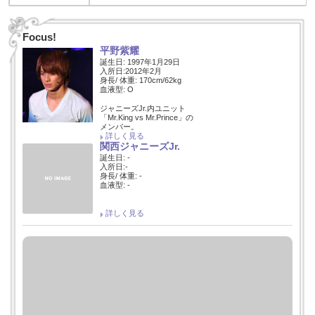
Focus!
平野紫耀
誕生日: 1997年1月29日
入所日:2012年2月
身長/ 体重: 170cm/62kg
血液型: O
ジャニーズJr.内ユニット
「Mr.King vs Mr.Prince」の
メンバー。
詳しく見る
関西ジャニーズJr.
誕生日: -
入所日:-
身長/ 体重: -
血液型: -
詳しく見る