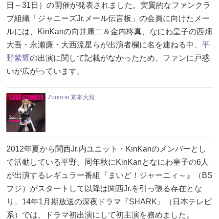
日～31日）の開催が発表されました。実質的なファンクラ
ブ組織「ジャニーズJr.メール伝言板」の会員に向けたメー
ルには、KinKanの向井康二＆金内柊真、なにわ皇子の西畑
大吾・永瀬廉・大西流星らが出演者欄に名を連ねる中、
平
野紫耀
の出演に関して記載がなかったため、ファンに戸惑
いが広がっています。
Zoom in 京本大我
2012年夏から関西Jr.内ユニット・KinKanのメンバーとし
て活動している平野。同年秋にKinKanとなにわ皇子の6人
が出演するレギュラー番組『まいど！ジャーニィ～』（BS
フジ）がスタートして以降は関西Jr.を引っ張る存在とな
り、14年1月期放送の深夜ドラマ『SHARK』（日本テレビ
系）では、ドラマ初出演にして初主演を務めました。