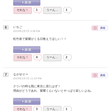
それな！
1
うーん…
1
いちご
2015年2月7日 3:38 PM
松竹座で紫耀がくる日教えてほしい！！
それな！
4
うーん…
2
ながせりー
2015年2月7日 11:43 PM
クリパの時も既に東京に居たはず！
理由がどうであれ、紫耀くんいないとやっぱり寂しいよね。
それな！
3
うーん…
1