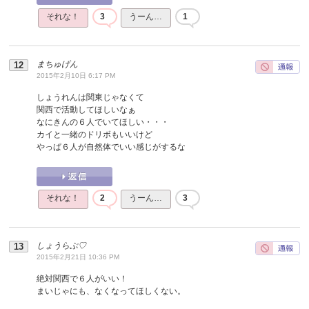
それな！
3
うーん…
1
まちゅげん
2015年2月10日 6:17 PM
しょうれんは関東じゃなくて
関西で活動してほしいなぁ
なにきんの６人でいてほしい・・・
カイと一緒のドリボもいいけど
やっぱ６人が自然体でいい感じがするな
それな！
2
うーん…
3
しょうらぶ♡
2015年2月21日 10:36 PM
絶対関西で６人がいい！
まいじゃにも、なくなってほしくない。