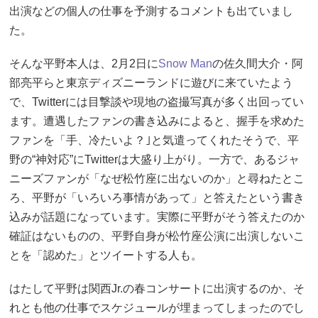
出演などの個人の仕事を予測するコメントも出ていまし
た。
そんな平野本人は、2月2日に
Snow Man
の佐久間大介・阿
部亮平らと東京ディズニーランドに遊びに来ていたよう
で、Twitterには目撃談や現地の盗撮写真が多く出回ってい
ます。遭遇したファンの書き込みによると、握手を求めた
ファンを「手、冷たいよ？｣と気遣ってくれたそうで、平
野の“神対応”にTwitterは大盛り上がり。一方で、あるジャ
ニーズファンが「なぜ松竹座に出ないのか」と尋ねたとこ
ろ、平野が「いろいろ事情があって」と答えたという書き
込みが話題になっています。実際に平野がそう答えたのか
確証はないものの、平野自身が松竹座公演に出演しないこ
とを「認めた」とツイートする人も。
はたして平野は関西Jr.の春コンサートに出演するのか、そ
れとも他の仕事でスケジュールが埋まってしまったのでし