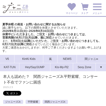
マイページ
ストア
メニュー
夏季休暇 の発送・お問い合わせに関するお知らせ
誠に勝手ながら、以下の期間を休業とさせていただきます。
2026年8月11日(火)~2026年8月16日(日)
休業中にいただきました、ご注文・お問い合わせにつきましては、
営業再開の8月17日(月)以降、順に対応
させていただきます。
また、
8月8日(土)以降にいただいた、ご注文・
お問い合わせにつきましても、
8月17日(月)以降に対応
させていただく場合がございます。
大変ご迷惑をおかけしますが、
何卒ご了承くださいますようお願い申し上げま
す。
V6
KinKi Kids
嵐
NEWS
関ジャニ∞
KAT-TUN
Hey!Say!JUMP
Kis-My-Ft2
Sexy Zone
▼
本人も認めた？ 関西ジャニーズJr.平野紫耀、コンサー
ト不在でファンに困惑
2015.2.5
ジャニーズJr.
平野紫耀
関西ジャニーズJr.