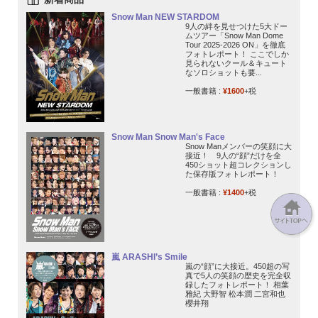
Snow Man NEW STARDOM
9人の絆を見せつけた5大ドー
ムツアー「Snow Man Dome
Tour 2025-2026 ON」を徹底
フォトレポート！ ここでしか
見られないクール＆キュート
なソロショットも要...
一般書籍 :
¥1600
+税
Snow Man Snow Man's Face
Snow Manメンバーの笑顔に大
接近！ 9人の“顔”だけを全
450ショット超コレクションし
た保存版フォトレポート！
一般書籍 :
¥1400
+税
嵐 ARASHI’s Smile
嵐の“顔”に大接近。450超の写
真で5人の笑顔の歴史を完全収
録したフォトレポート！ 相葉
雅紀 大野智 松本潤 二宮和也
櫻井翔