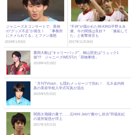
ジャニーズJr.コンサートで、異例
“不仲”が囁かれたMr.KING平野＆永
の“グッズ不足”が発生！ 「事務所
瀬、今の関係は良好？ 「嫉妬して
にナメられてる」とファン激怒
た」と衝撃発言も
2018年1月6日
2017年11月26日
重岡大毅は“キャリーバッグ”、桐山照史は“リュック1
個”!? ジャニーズWESTの「荷物事情」
2018年4月19日
「月刊TVnavi」も隠れメッセージで別れ！ 元Jr.金内柊
真の美容学校入学式写真が流出
2015年5月15日
関西Jr.飛躍の裏で……元HiHi Jetの“癒やし担当”羽場友紀
の退所疑惑が浮上
2017年3月21日