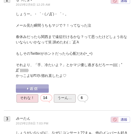
2015年2月6日 12:25 AM
しょうー。・゜・(ノД`)・゜・。
メール見た瞬間うちもマジで？！ってなった泣
春休みだったら関西まで遠征行けるかな？って思ったけどしょう出な
いならいいかなって笑 諦めたわ(；´Д`A
もしそのTwitterがホントだったら心配だわ(>_<)
それより、「手、冷たいよ？」とかマジ優し過ぎるだろーー((((；ﾟ
Дﾟ)))))))
かっこよ\(//∇//)\ 惚れ直したよ♡
それな！
14
うーん…
6
みーたん
2015年2月6日 7:03 PM
しょうがいないのに、なぜにコンサート??まぁ、他のメンバーも好き