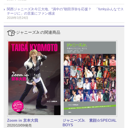
関西ジャニーズJr.今江大地、“渦中の”朝田淳弥を応援？ 「funkyみんなでス
テージに」の言葉にファン感涙
2018年3月24日
ジャニーズJr.の関連商品
Zoom in 京本大我
ジャニーズJr. 素顔☆SPECIAL
BOYS
2020/10/09発売