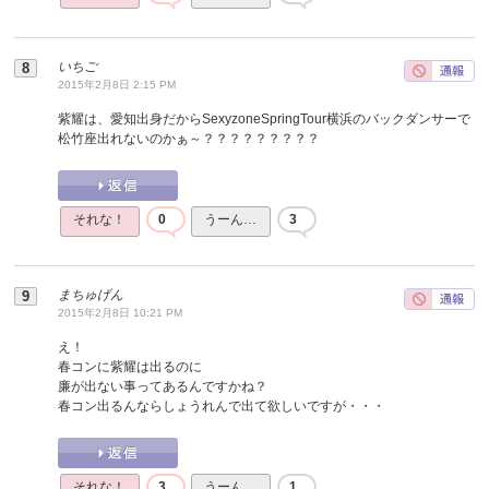
いちご
2015年2月8日 2:15 PM
紫耀は、愛知出身だからSexyzoneSpringTour横浜のバックダンサーで
松竹座出れないのかぁ～？？？？？？？？？
それな！
0
うーん…
3
まちゅげん
2015年2月8日 10:21 PM
え！
春コンに紫耀は出るのに
廉が出ない事ってあるんですかね？
春コン出るんならしょうれんで出て欲しいですが・・・
それな！
3
うーん…
1