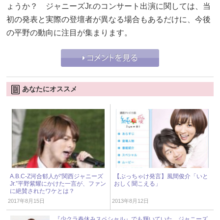
ょうか？ ジャニーズJr.のコンサート出演に関しては、当
初の発表と実際の登壇者が異なる場合もあるだけに、今後
の平野の動向に注目が集まります。
あなたにオススメ
A.B.C-Z河合郁人が“関西ジャニーズ
【ぶっちゃけ発言】風間俊介「いと
Jr.”平野紫耀にかけた一言が、ファン
おしく聞こえる」
に絶賛されたワケとは？
2017年8月15日
2013年8月12日
『少クラ春休みスペシャル』でも輝いていた、ジャニーズ