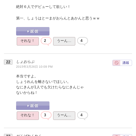
絶対６人でデビューして欲しい！
第一、しょうはとーまがおらんとあかんと思うｗｗ
それな！
2
うーん…
4
しょおらぶ
2015年3月26日 10:09 PM
本当ですよ。
しょうれんを離さないでほしい。
なにきんが1人でも欠けたらなにきんじゃ
ないからね！
それな！
3
うーん…
4
がんばれんれん