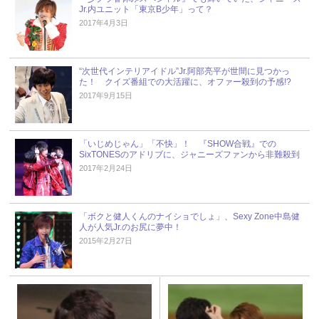
Jr.内ユニット「東京B少年」って？
2017年4月3日
“次世代インテリアイドル”Jr.阿部亮平が世間に見つかっ
た！ クイズ番組での大活躍に、オファー殺到の予感!?
2017年9月15日
「いじめじゃん」「不快」！ 『SHOW合戦』での
SixTONESのアドリブに、ジャニーズファンから非難殺到
2017年2月24日
「ボクと健人くんのナイショでしょ」、Sexy Zone中島健
人が人気Jr.のお尻に夢中！
2015年2月27日