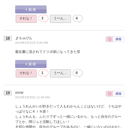
それな！
3
うーん…
4
まちゅげん
2015年3月22日 9:46 PM
最近廉に流されてドリボ派になってきた笑
それな！
1
うーん…
0
snow
2015年3月25日 11:09 AM
しょうれんかいが好きだって人もわからんことはないけど、うちはや
っぱりなにＫＩＮ派！
しょうれんも、ふたりでずっと一緒にいるから、もっと自分のグルー
プとか、関ジュと活動してほしい！
大切な仲間や、自分のグループがあるのに、一緒にいないのはおかし