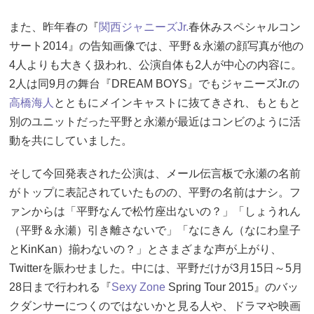
また、昨年春の『
関西ジャニーズJr.
春休みスペシャルコン
サート2014』の告知画像では、平野＆永瀬の顔写真が他の
4人よりも大きく扱われ、公演自体も2人が中心の内容に。
2人は同9月の舞台『DREAM BOYS』でもジャニーズJr.の
高橋海人
とともにメインキャストに抜てきされ、もともと
別のユニットだった平野と永瀬が最近はコンビのように活
動を共にしていました。
そして今回発表された公演は、メール伝言板で永瀬の名前
がトップに表記されていたものの、平野の名前はナシ。フ
ァンからは「平野なんで松竹座出ないの？」「しょうれん
（平野＆永瀬）引き離さないで」「なにきん（なにわ皇子
とKinKan）揃わないの？」とさまざまな声が上がり、
Twitterを賑わせました。中には、平野だけが3月15日～5月
28日まで行われる『
Sexy Zone
Spring Tour 2015』のバッ
クダンサーにつくのではないかと見る人や、ドラマや映画