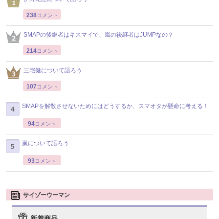
238
コメント
SMAPの後継者はキスマイで、嵐の後継者はJUMPなの？
214
コメント
三宅健について語ろう
107
コメント
SMAPを解散させないためにはどうするか、スマオタが懸命に考える！
94
コメント
嵐について語ろう
93
コメント
サイゾーウーマン
新着商品