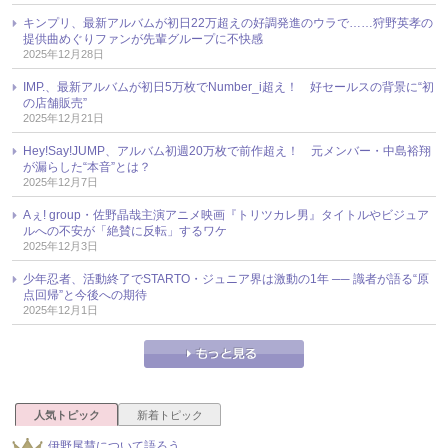
キンプリ、最新アルバムが初日22万超えの好調発進のウラで……狩野英孝の
提供曲めぐりファンが先輩グループに不快感
2025年12月28日
IMP.、最新アルバムが初日5万枚でNumber_i超え！ 好セールスの背景に“初
の店舗販売”
2025年12月21日
Hey!Say!JUMP、アルバム初週20万枚で前作超え！ 元メンバー・中島裕翔
が漏らした“本音”とは？
2025年12月7日
Aぇ! group・佐野晶哉主演アニメ映画『トリツカレ男』タイトルやビジュア
ルへの不安が「絶賛に反転」するワケ
2025年12月3日
少年忍者、活動終了でSTARTO・ジュニア界は激動の1年 ── 識者が語る“原
点回帰”と今後への期待
2025年12月1日
人気トピック
新着トピック
伊野尾慧について語ろう