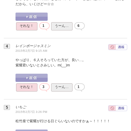
だから、いくけどー☆☆
それな！
1
うーん…
6
レインボージャスミン
2015年2月7日 9:15 AM
やっぱり、６人そろっていた方が、良い…。
紫耀君いないとさみしい。m(__)m
それな！
3
うーん…
1
いちご
2015年2月7日 3:26 PM
松竹座で紫耀が行ける日ぐらいないのですかぁ～！！！！！