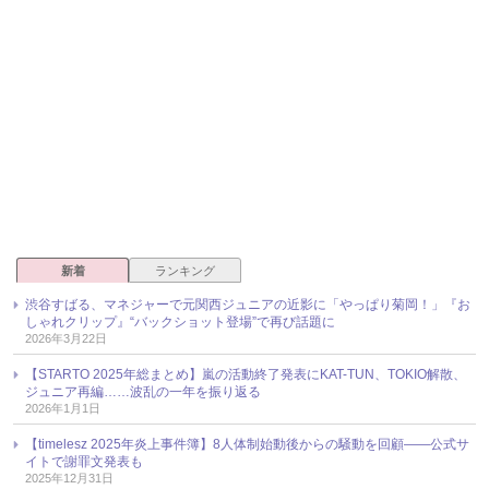
新着
ランキング
渋谷すばる、マネジャーで元関西ジュニアの近影に「やっぱり菊岡！」『お
しゃれクリップ』“バックショット登場”で再び話題に
2026年3月22日
【STARTO 2025年総まとめ】嵐の活動終了発表にKAT-TUN、TOKIO解散、
ジュニア再編……波乱の一年を振り返る
2026年1月1日
【timelesz 2025年炎上事件簿】8人体制始動後からの騒動を回顧――公式サ
イトで謝罪文発表も
2025年12月31日