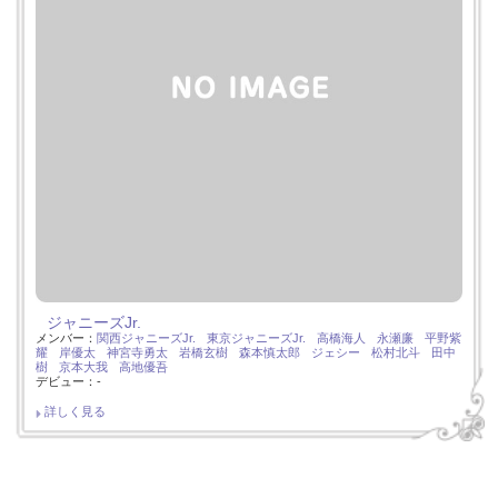
ジャニーズJr.
メンバー：
関西ジャニーズJr.
東京ジャニーズJr.
高橋海人
永瀬廉
平野紫
耀
岸優太
神宮寺勇太
岩橋玄樹
森本慎太郎
ジェシー
松村北斗
田中
樹
京本大我
高地優吾
デビュー：-
詳しく見る