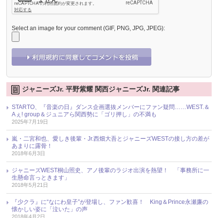
Select an image for your comment (GIF, PNG, JPG, JPEG):
ジャニーズJr. 平野紫耀 関西ジャニーズJr. 関連記事
STARTO、『音楽の日』ダンス企画選抜メンバーにファン疑問……WEST.＆
Aぇ! group＆ジュニアら関西勢に「ゴリ押し」の不満も
2025年7月19日
嵐・二宮和也、愛しき後輩・Jr.西畑大吾とジャニーズWESTの接し方の差が
あまりに露骨！
2018年6月3日
ジャニーズWEST桐山照史、アノ後輩のラジオ出演を熱望！ 「事務所に一
生懸命言っときます」
2018年5月21日
『少クラ』に“なにわ皇子”が登場し、ファン歓喜！ King＆Prince永瀬廉の
懐かしい姿に「泣いた」の声
2018年4月2日