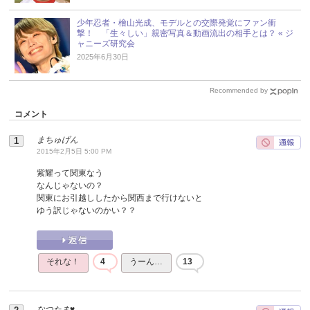
少年忍者・檜山光成、モデルとの交際発覚にファン衝
撃！ 「生々しい」親密写真＆動画流出の相手とは？ « ジ
ャニーズ研究会
2025年6月30日
Recommended by
コメント
まちゅげん
2015年2月5日 5:00 PM
紫耀って関東なう
なんじゃないの？
関東にお引越ししたから関西まで行けないと
ゆう訳じゃないのかい？？
それな！
4
うーん…
13
なつたま♥