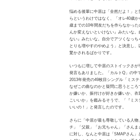
悩める後輩に中居は「全然だよ！」と
らというわけではなく、「オレ40歳か
歳までの10年間友だちを作らなかっ
んか変えないといけない』みたいな。
ない』みたいな。自分でアツくなっち
とりも増やすのやめよう」と決意し、
驚かされるばかりです。
いつもに増して中居のストイックさが
発言もありました。「カルトQ」の中
2013年発売の49枚目シングル「ミ
なぜこの曲なのかと疑問に思うところ
か嫌いか、振付けが好きか嫌いか、衣
こいいか」を鑑みるそうで、「『ミス
いいの！」と発言したのです。
さらに「中居が最も尊敬している人物
チ」「父親」「お兄ちゃん」「さんま
に対し、なんと中居は「SMAPさん」