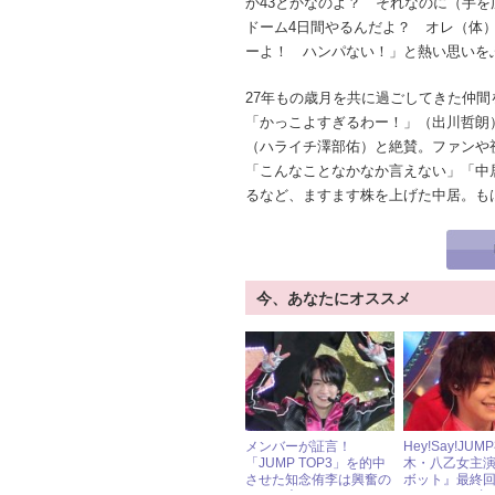
か43とかなのよ？ それなのに（手
ドーム4日間やるんだよ？ オレ（体
ーよ！ ハンパない！」と熱い思いを
27年もの歳月を共に過ごしてきた仲
「かっこよすぎるわー！」（出川哲朗
（ハライチ澤部佑）と絶賛。ファンや
「こんなことなかなか言えない」「中
るなど、ますます株を上げた中居。も
今、あなたにオススメ
メンバーが証言！
Hey!Say!JU
「JUMP TOP3」を的中
木・八乙女主
させた知念侑李は興奮の
ボット』最終