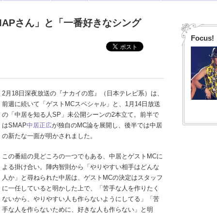
MAPさん」と「一番好きなシング
Focus!
2月18日深夜放送の『ナカイの窓』（日本テレビ系）は、
前週に続いて「ゲストMCスペシャル」と、1月14日放送
の「中居を知る人SP」未公開シーンの2本立て。前半で
はSMAP
中居正広
が独自のMC論を展開し、後半では中居
の新たな一面が明かされました。
この番組の見どころの一つでもある、中居とゲストMCに
よる掛け合い。陣内智則から「やりやすい相手はどんな
人か」と尋ねられた中居は、ゲストMCの決定はスタッフ
に一任していると明かした上で、「苦手な人を作りたく
ないから、やりやすい人も作らないようにしてる」「苦
手な人を作らないために、好きな人も作らない」と明