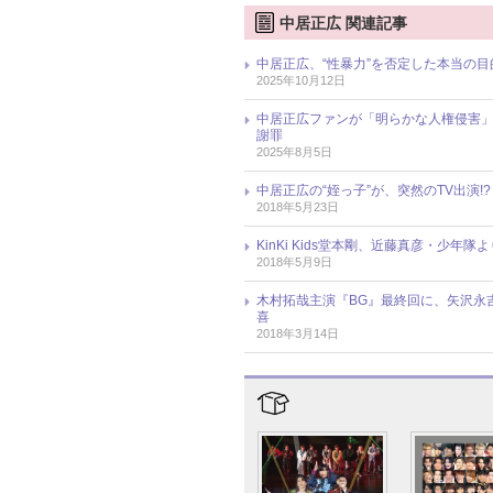
中居正広 関連記事
中居正広、“性暴力”を否定した本当の
2025年10月12日
中居正広ファンが「明らかな人権侵害」
謝罪
2025年8月5日
中居正広の“姪っ子”が、突然のTV出演
2018年5月23日
KinKi Kids堂本剛、近藤真彦・少
2018年5月9日
木村拓哉主演『BG』最終回に、矢沢永吉
喜
2018年3月14日