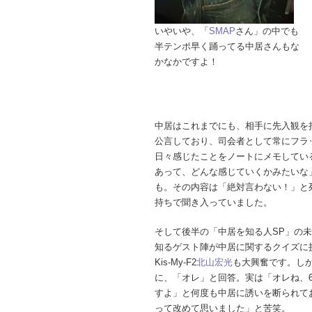
いやいや、「
SMAP
さん」の中でも
半テンポ早く踊ってる中居さんもな
かなかですよ！
中居はこれまでにも、相手に先入観を
公言しており、司会者として常にフラ
日々感じたことをノートにメモしてい
あって、どんな感じていくかみたいな
も。その内容は「絶対言わない！」と
持ちで聞き入っていました。
そして後半の「中居を知る人SP」の
知るゲスト陣が中居に関するクイズに
Kis-My-F2
北山宏光
も大興奮です。し
に、「オレ」と回答。実は「オレね、
すよ」と何度も中居に誘いを断られて
って改めて思いました」と苦笑。