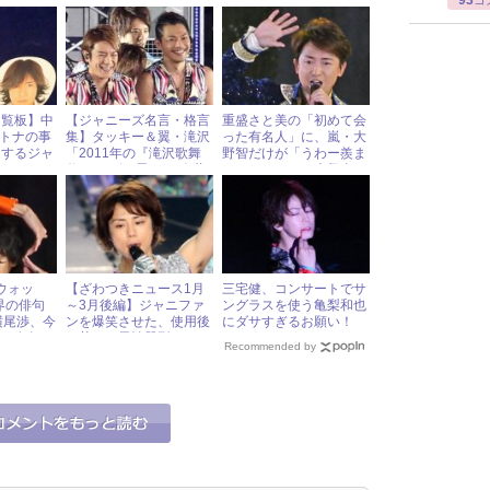
93
コ
、あの後輩
『SHOCK』がランクイ
た!?
ン！
回覧板】中
【ジャニーズ名言・格言
重盛さと美の「初めて会
オトナの事
集】タッキー＆翼・滝沢
った有名人」に、嵐・大
走するジャ
「2011年の『滝沢歌舞
野智だけが「うわー羨ま
タルチケッ
伎』は“ザ・男”」＆今井
しいわぁ！」と大興奮
のダンスの原点とは？
ウォッ
【ざわつきニュース1月
三宅健、コンサートでサ
界の俳句
～3月後編】ジャニファ
ングラスを使う亀梨和也
t2横尾渉、今
ンを爆笑させた、使用後
にダサすぎるお願い！
賛の名句を
に萎える男性器型ペンラ
Recommended by
＆厚底愛用のキスマイ北
山