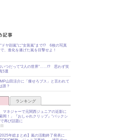
“ドヤ顔嵐”に“女装嵐”まで!? 6枚の写真
で、進化を遂げた嵐を目撃せよ！
idsはいつだって“2人の世界”……!? 思わず笑
真5選
y!JUMP山田涼介に「痩せろブス」と言われて
は誰？
ランキング
、マネジャーで元関西ジュニアの近影に
菊岡！」『おしゃれクリップ』“バックシ
”で再び話題に
2日
O 2025年総まとめ】嵐の活動終了発表に