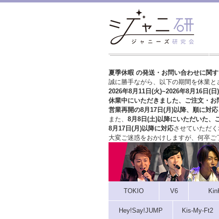
夏季休暇 の発送・お問い合わせに関
誠に勝手ながら、以下の期間を休業と
2026年8月11日(火)~2026年8月16日(日)
休業中にいただきました、ご注文・お
営業再開の8月17日(月)以降、順に対応
また、
8月8日(土)以降にいただいた、
8月17日(月)以降に対応
させていただく
大変ご迷惑をおかけしますが、
何卒ご
TOKIO
V6
Kin
Hey!Say!JUMP
Kis-My-Ft2