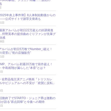
N、TOKIO解散、ジュニア再編……波乱の一
る
日
esz 2025年炎上事件簿】8人体制始動後からの
――公式サイトで謝罪文発表も
31日
最新アルバムが初日22万超えの好調発進
…狩野英孝の提供曲めぐりファンが先輩グ
快感
28日
新アルバムが初日5万枚でNumber_i超え！
の背景に“初の店舗販売”
21日
y!JUMP、アルバム初週20万枚で前作超え！
・中島裕翔が漏らした“本音”とは？
7日
oup・佐野晶哉主演アニメ映画『トリツカレ
ルやビジュアルへの不安が「絶賛に反転」
3日
活動終了でSTARTO・ジュニア界は激動の
識者が語る“原点回帰”と今後への期待
1日