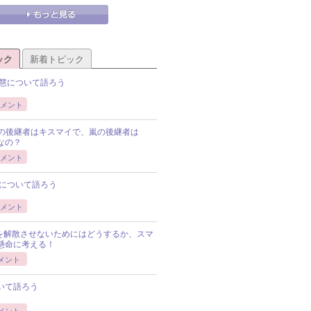
ック
新着トピック
慧について語ろう
メント
Pの後継者はキスマイで、嵐の後継者は
Pなの？
メント
について語ろう
メント
Pを解散させないためにはどうするか、スマ
懸命に考える！
メント
いて語ろう