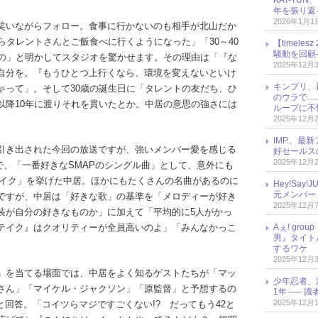
KAT-TU
年を振り返
2026年1月1
笑いながらフォロー。食事に行かないのも相手が北山だか
らタレントさんとご飯食べに行くようになった」「30～40
【timel
騒動を回顧
たの」と明かしてスタジオを驚かせます。その理由は「『な
2025年12月
自分を。『もうひとつ上行くなら、環境を変えないといけ
キンプリ、
ゃって」。そして30歳の誕生日に「タレントの友だち、ひ
のウラで…
以降10年に渡りそれを貫いたとか。中居の意思の強さには
ループに不
2025年12月
IMP.、最
引き出された今回の放送ですが、強いメンバー愛を感じる
好セールス
2025年12月
で、「一番好きなSMAPのシングル曲」として、意外にも
ステイク」を挙げた中居。ほかにもたくさんの名曲があるのに
Hey!Sa
元メンバー
ですが、中居は「好きな歌」の基準を「メロディーが好き
2025年12月
装が自分の好きなものか」に加えて「平均的に5人がかっ
テイク』はクオリティーが全員高いのよ」「みんなかっこ
Aぇ! gr
男』タイト
するワケ
2025年12月
」を当てる場面では、中居をよく知るゲストたちが「マッ
少年忍者、
さん」「マイケル・ジャクソン」「原監督」と予想するの
1年 ── 
2025年12月
と回答。「コイツらマジですごくない!? だってもう42と