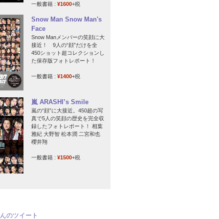
一般書籍 :
¥1600
+税
Snow Man Snow Man's
Face
Snow Manメンバーの笑顔に大
接近！ 9人の“顔”だけを全
450ショット超コレクションし
た保存版フォトレポート！
一般書籍 :
¥1400
+税
嵐 ARASHI’s Smile
嵐の“顔”に大接近。450超の写
真で5人の笑顔の歴史を完全収
録したフォトレポート！ 相葉
雅紀 大野智 松本潤 二宮和也
櫻井翔
一般書籍 :
¥1500
+税
jpさんのツイート