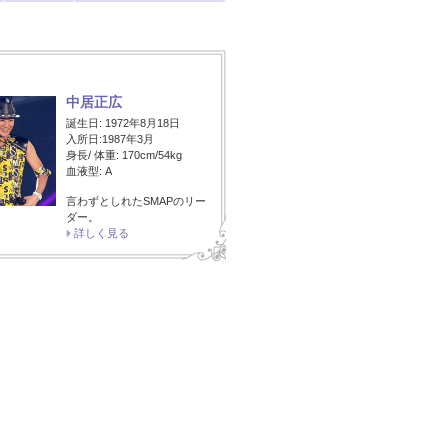
中居正広
誕生日: 1972年8月18日
入所日:1987年3月
身長/ 体重: 170cm/54kg
血液型: A
言わずとしれたSMAPのリー
ダー。
詳しく見る