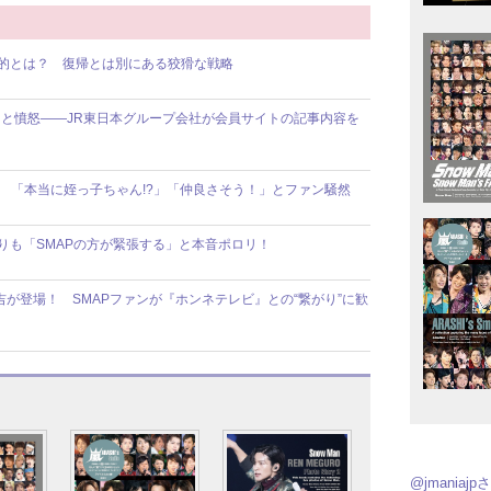
目的とは？ 復帰とは別にある狡猾な戦略
と憤怒――JR東日本グループ会社が会員サイトの記事内容を
!? 「本当に姪っ子ちゃん!?」「仲良さそう！」とファン騒然
年隊よりも「SMAPの方が緊張する」と本音ポロリ！
が登場！ SMAPファンが『ホンネテレビ』との“繋がり”に歓
@jmania