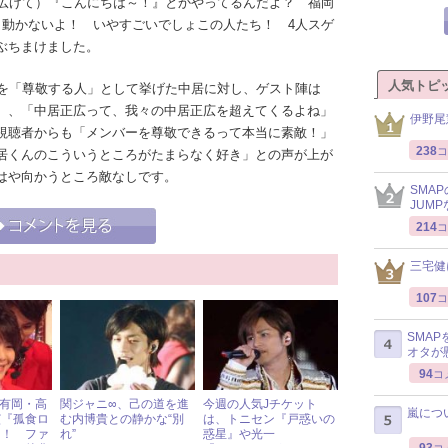
を広げて）『こんにちは～！』とかやってるんだよ？ 福岡
）動かないよ！ いやすごいでしょこの人たち！ 4人スゲ
ぶちまけました。
人気トピ
間を「尊敬する人」として挙げた中居に対し、ゲスト陣は
）、「中居正広って、我々の中居正広を超えてくるよね」
伊野尾
視聴者からも「メンバーを尊敬できるって本当に素敵！」
238
コ
居くんのこういうところがたまらなく好き」との声が上が
はや向かうところ敵なしです。
SMA
JUM
214
コ
三宅健
107
コ
SMA
オタが
94
コ
MP有岡・高
関ジャニ∞、己の道を進
今週の人気Jチケット
嵐につ
演『孤食ロ
む内博貴との静かな“別
は、トニセン『戸惑いの
回！ ファ
れ”
惑星』や光一