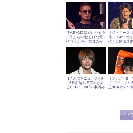
あまり素だった!?
ンのみならず
も大注目してい
TOKIO松岡昌宏が小泉今
【ジャニーズ
日子からの“怪しげな電
居、SMAPの
話”を受けた、京都の夜
情を暴露＆迷
ニーズのデジ
ト
【ざわつきニュース4月
【プレバト!! 
～6月前編】野菜でもめ
チ】“アイドル
るTOKIO、WEST中間の
王”Kis-My-F
セフレ発言の衝撃
回も先生大絶
披露！