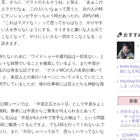
言。さらに「ゲストの人もそうね」と加え、「あぁこの
人ラクだなぁ、この人いいなぁって思うと、次の人の時
にテンションが下がっちゃう時があったの。20代の時。
『これはマズイな！』って思ってからはもう、やりやす
い人を作らないようにする。そうすると嫌いな人も出て
こなくなって、やりにくい人も一切出てこなくなる」と
説きます。
持たないために「ワイドショーや週刊誌は一切見ない」と
ットな状態でいることを徹底しているよう。また中居が
KinKi K
るのは有名な話ですが、「ゲストMCの人の名前が書いて
顔になる写
」と、各芸人との進行パターンについてメモしていたこと
Hey!Sa
死守していましたが、彼の仕事術には芸人たちも神妙な面
しまったの
新着
未公開シーンでは、「中居正広カルトQ」として中居をよく
挑戦。勝者には中居からご褒美が与えられるとあって、
渋谷すばる
「やっぱり
かし北山は「中居が6人の中で苦手な人物は？」という問題
ョット登場
6回ご飯誘ってるんですよ。でも1回も行ってくれないんで
2026年3月2
おり、また「今日しゃべってみて、恐らくハマってないな
【START