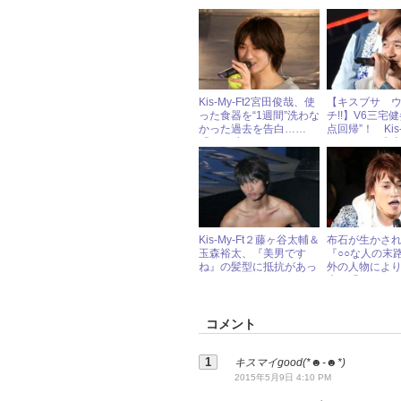
ツ」と言いたい放題
路』第9話
Kis-My-Ft2宮田俊哉、使
【キスブサ 
った食器を“1週間”洗わな
チ!!】V6三宅
かった過去を告白……
点回帰”！ Kis-
「○○が生えてきた」！
ンバーの下克
Kis-My-Ft２藤ヶ谷太輔＆
布石が生かさ
玉森裕太、『美男です
『○○な人の末
ね』の髪型に抵抗があっ
外の人物により
た
去が明らかに
コメント
キスマイgood(*☻-☻*)
2015年5月9日 4:10 PM