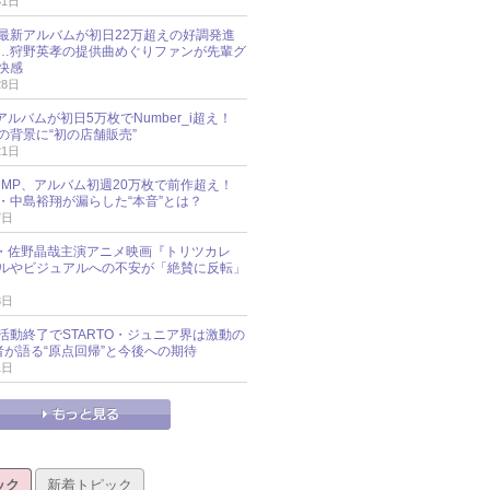
31日
最新アルバムが初日22万超えの好調発進
…狩野英孝の提供曲めぐりファンが先輩グ
快感
28日
新アルバムが初日5万枚でNumber_i超え！
の背景に“初の店舗販売”
21日
y!JUMP、アルバム初週20万枚で前作超え！
・中島裕翔が漏らした“本音”とは？
7日
oup・佐野晶哉主演アニメ映画『トリツカレ
ルやビジュアルへの不安が「絶賛に反転」
3日
活動終了でSTARTO・ジュニア界は激動の
識者が語る“原点回帰”と今後への期待
1日
ック
新着トピック