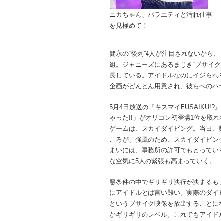
ニカちゃん、バラエティと汚れ仕事
を見極めて！
健永の“後列”4人が注目されないから、
組。ジャニーズにあるまじき“ブサイ
長している。アイドルなのにイジられ
企画がどんどん用意され、彼らへのハ
5月4日放送の『キスマイBUSAIKU
ゃった!!」がオリコン初登場1位を取
ゲームは、スカイダイビング。当日、
ころが、強風のため、スカイダイビン
まいには、事務所の許可でもとってい
な空気に5人の緊張も高まっていく。
悪条件の中でギリギリ決行が決まるも
にアイドルとは言い難い。実際のダイ
というブサイク映像を放出することに
かギリギリのレベル。これでもアイド