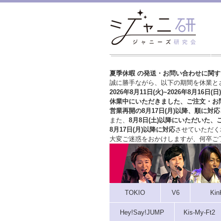
夏季休暇 の発送・お問い合わせに関
誠に勝手ながら、以下の期間を休業と
2026年8月11日(火)~2026年8月16日(日)
休業中にいただきました、ご注文・お
営業再開の8月17日(月)以降、順に対応
また、
8月8日(土)以降にいただいた、
8月17日(月)以降に対応
させていただく
大変ご迷惑をおかけしますが、
何卒ご
TOKIO
V6
Kin
Hey!Say!JUMP
Kis-My-Ft2