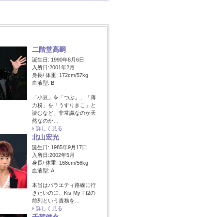
二階堂高嗣
誕生日: 1990年8月6日
入所日:2001年2月
身長/ 体重: 172cm/57kg
血液型: B
「小豆」を「つぶ」、「薄
力粉」を「うすりきこ」と
読むなど、非常識なのか天
然なのか…
詳しく見る
北山宏光
誕生日: 1985年9月17日
入所日:2002年5月
身長/ 体重: 168cm/56kg
血液型: A
本当はバラエティ路線に行
きたいのに、Kis-My-Ft2の
前列という責務を…
詳しく見る