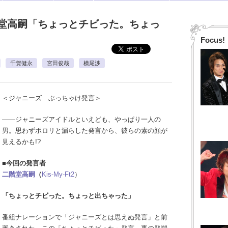
堂高嗣「ちょっとチビった。ちょっ
Focus!
千賀健永
宮田俊哉
横尾渉
＜ジャニーズ ぶっちゃけ発言＞
――ジャニーズアイドルといえども、やっぱり一人の
男。思わずポロリと漏らした発言から、彼らの素の顔が
見えるかも!?
■
今回の発言者
二階堂高嗣
（
Kis-My-Ft2
）
「ちょっとチビった。ちょっと出ちゃった」
番組ナレーションで「ジャニーズとは思えぬ発言」と前