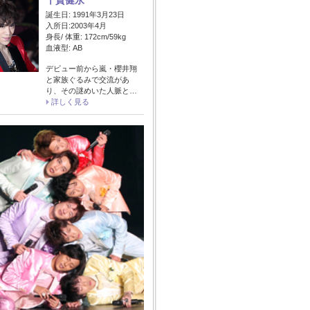
千賀健永
誕生日: 1991年3月23日
入所日:2003年4月
身長/ 体重: 172cm/59kg
血液型: AB
デビュー前から嵐・櫻井翔
と家族ぐるみで交流があ
り、その謎めいた人脈と…
詳しく見る