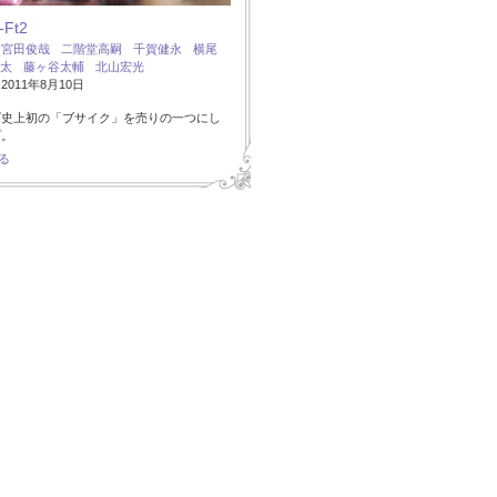
-Ft2
：
宮田俊哉
二階堂高嗣
千賀健永
横尾
太
藤ヶ谷太輔
北山宏光
011年8月10日
ズ史上初の「ブサイク」を売りの一つにし
プ。
る