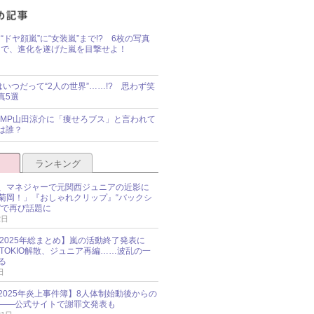
“ドヤ顔嵐”に“女装嵐”まで!? 6枚の写真
で、進化を遂げた嵐を目撃せよ！
idsはいつだって“2人の世界”……!? 思わず笑
真5選
y!JUMP山田涼介に「痩せろブス」と言われて
は誰？
ランキング
、マネジャーで元関西ジュニアの近影に
菊岡！」『おしゃれクリップ』“バックシ
”で再び話題に
2日
O 2025年総まとめ】嵐の活動終了発表に
N、TOKIO解散、ジュニア再編……波乱の一
る
日
esz 2025年炎上事件簿】8人体制始動後からの
――公式サイトで謝罪文発表も