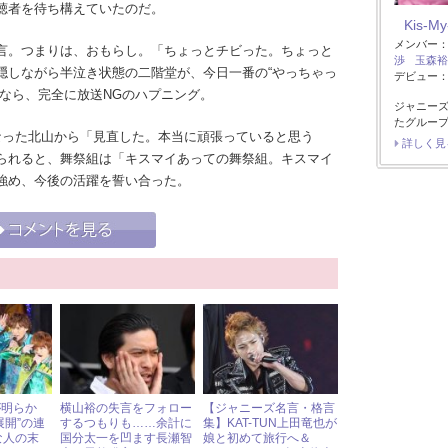
聴者を待ち構えていたのだ。
Kis-My
メンバー
言。つまりは、おもらし。「ちょっとチビった。ちょっと
渉
玉森裕
隠しながら半泣き状態の二階堂が、今日一番の“やっちゃっ
デビュー：2
なら、完全に放送NGのハプニング。
ジャニー
たグルー
なった北山から「見直した。本当に頑張っていると思う
詳しく見
られると、舞祭組は「キスマイあっての舞祭組。キスマイ
強め、今後の活躍を誓い合った。
が明らか
横山裕の失言をフォロー
【ジャニーズ名言・格言
展開”の連
するつもりも……余計に
集】KAT-TUN上田竜也が
な人の末
国分太一を凹ます長瀬智
娘と初めて旅行へ＆