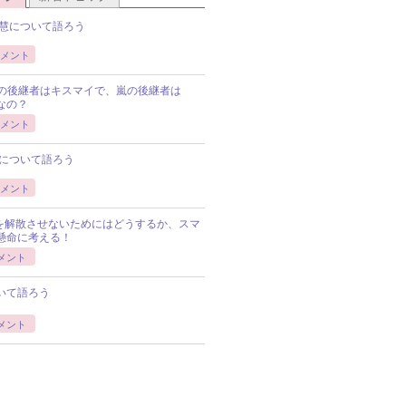
慧について語ろう
メント
Pの後継者はキスマイで、嵐の後継者は
Pなの？
メント
について語ろう
メント
Pを解散させないためにはどうするか、スマ
懸命に考える！
メント
いて語ろう
メント