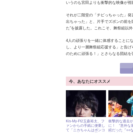
いうのも宮田よりも衝撃的な映像が視
それが二階堂の「チビっちゃった」発
出ちゃった」と、片手でズボンの前を
た”を披露した。これこそ、舞祭組以外
4人の頑張りを一緒に体感することに
し、より一層舞祭組応援する」と告げ
のために頑張る！」とさらなる団結を
今、あなたにオススメ
Kis-My-Ft2玉森裕太、フ
衝撃的な過去
ァンからの手紙に便乗し
に！ “意外な
て「ニカちゃんはポンコ
続だった『○○