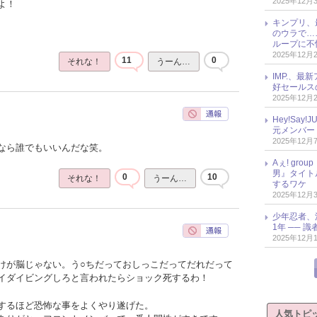
2025年12月
よ！
キンプリ、
のウラで…
ループに不
2025年12月
11
0
それな！
うーん…
IMP.、最
好セールス
2025年12月
Hey!Sa
元メンバー
2025年12月
なら誰でもいいんだな笑。
Aぇ! gr
男』タイト
0
10
それな！
うーん…
するワケ
2025年12月
少年忍者、
1年 ── 
2025年12月
けが脳じゃない。う○ちだっておしっこだってだれだって
イダイビングしろと言われたらショック死するわ！
するほど恐怖な事をよくやり遂げた。
人気トピ