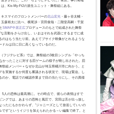
置きされた、この「ちょっとチビった」発言。事の発端
は、Kis-My-Ft2の派生ユニット・舞祭組にある。
キスマイのフロントメンバーの
北山宏光
・藤ヶ谷太輔・
玉森裕太に比べ、横尾渉・宮田俊哉・二階堂高嗣・千賀
と
SMAP
中居正広
プロデュースのもとで結成された舞祭
ク”な言動をさらけ出し、いまはそれを武器にするまでに成
るのはもう当たり前。あえてブサイク映像がとれるような
ードルは日に日に高くなっているのだ。
!?』（フジテレビ系）では、舞祭組の3枚目シングル「やっち
れなかったことに対する罰ゲームの様子が映し出された。罰
舞祭組メンバー＋なぜか北山が埼玉県桶川市に向かう。と
グを実施するか何度も審議される状況で、現場は緊迫。し
るのか、電話での確認作業まで目の当たりにし、その異様
、5人の恐怖は最高潮に。その時点で、彼らの表情はすで
ビングでは、あまりの恐怖と風圧で、宮田は舌が出っ放し
なったにもかかわらず、“ジャニーズとして放送していいの
ルです”というイジリを加えられたかる～い編集で終了。と