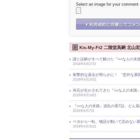
Select an image for your comment
Kis-My-Ft2 二階堂高嗣 
謎と誤解がすべて解けた『○○な人の末路
2018年6月27日
衝撃的な過去が明らかに！ “意外な展開
2018年6月20日
布石が生かされてきた『○○な人の末路
2018年6月14日
『○○な人の末路』波乱の第7話、どん底に
2018年6月7日
ベタから一転、物語が動いて読めない展
2018年5月31日