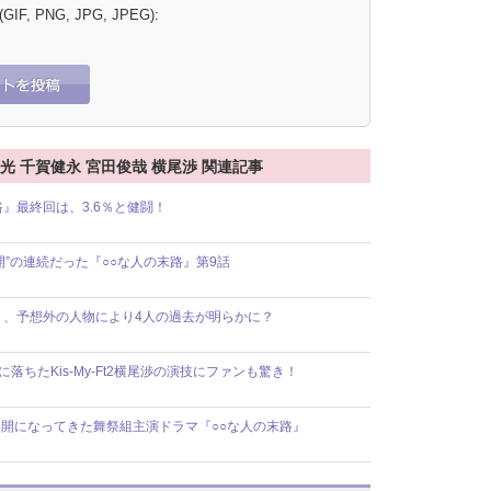
 (GIF, PNG, JPG, JPEG):
北山宏光 千賀健永 宮田俊哉 横尾渉 関連記事
』最終回は、3.6％と健闘！
”の連続だった『○○な人の末路』第9話
』、予想外の人物により4人の過去が明らかに？
落ちたKis-My-Ft2横尾渉の演技にファンも驚き！
開になってきた舞祭組主演ドラマ『○○な人の末路』