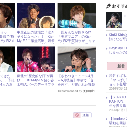
也の天然発言
Hey!Say!JUMP知念侑李
とウサギの因縁
ウォッ
中居正広の登場に「泣き
一回みんなが飽きる!?
KinKi K
健参戦で“原
そうになった」！ Kis-
「美容マニア」のKis-
顔になる写
My-Ft2メ
My-Ft2二階堂高嗣、舞祭
My-Ft2千賀健永が、キャ
上なるか？
組コンサートの裏話を明
ラ付けの難しさを語る
Hey!Sa
かす
しまったの
新着
渋谷すばる
れてきた
藤北の“歴史的な日”が再
【ざわつきニュース4月
「やっぱり
路』、予想
び……Kis-My-Ft2藤ヶ谷
～6月後編】字幕で「音
ョット登場
4人の過
太輔のバースデーサプラ
を外す」と書かれた舞祭
？
イズで、北山宏光が大胆
組、北山宏光＆黒木メイ
2026年3月2
Recommended by
な行動！
サがニアミス
【START
KAT-TU
年を振り返
2026年1月1
【timel
騒動を回顧