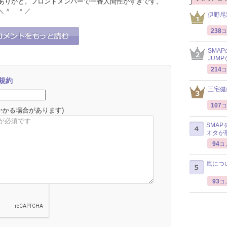
ありがと。フロントメンバーで一番人間性がすきです。
＼＾ ＾／
伊野尾
238
コ
9
0
それな！
うーん…
SMA
JUM
214
コ
規約
三宅健
107
コ
かかる場合があります)
SMA
オタが
94
コ
嵐につ
93
コ