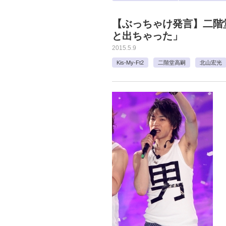
【ぶっちゃけ発言】二階
と出ちゃった」
2015.5.9
Kis-My-Ft2
二階堂高嗣
北山宏光