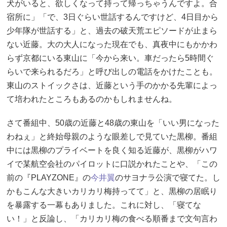
犬がいると、欲しくなって持って帰っちゃうんですよ。合
宿所に」「で、3日ぐらい世話するんですけど、4日目から
少年隊が世話する」と、過去の破天荒エピソードが止まら
ない近藤。大の大人になった現在でも、真夜中にもかかわ
らず京都にいる東山に「今から来い。車だったら5時間ぐ
らいで来られるだろ」と呼び出しの電話をかけたことも。
東山のストイックさは、近藤という手のかかる先輩によっ
て培われたところもあるのかもしれませんね。
さて番組中、50歳の近藤と48歳の東山を「いい男になった
わねぇ」と終始母親のような眼差しで見ていた黒柳。番組
中には黒柳のプライベートを良く知る近藤が、黒柳がハワ
イで某航空会社のパイロットに口説かれたことや、「この
前の『PLAYZONE』の
今井翼
のサヨナラ公演で寝てた。し
かもこんな大きいカリカリ梅持ってて」と、黒柳の居眠り
を暴露する一幕もありました。これに対し、「寝てな
い！」と反論し、「カリカリ梅の食べる順番まで文句言わ