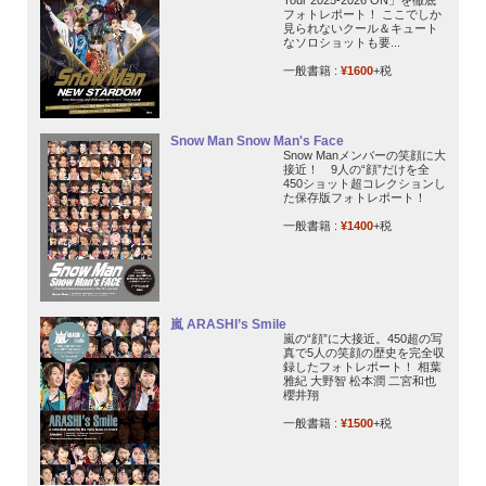
フォトレポート！ ここでしか
見られないクール＆キュート
なソロショットも要...
一般書籍 :
¥1600
+税
Snow Man Snow Man's Face
Snow Manメンバーの笑顔に大
接近！ 9人の“顔”だけを全
450ショット超コレクションし
た保存版フォトレポート！
一般書籍 :
¥1400
+税
嵐 ARASHI’s Smile
嵐の“顔”に大接近。450超の写
真で5人の笑顔の歴史を完全収
録したフォトレポート！ 相葉
雅紀 大野智 松本潤 二宮和也
櫻井翔
一般書籍 :
¥1500
+税