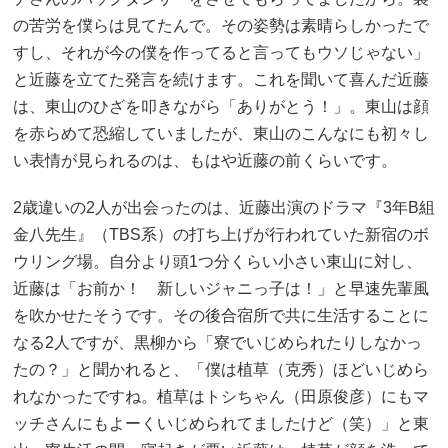
の苦労を僕らは見てたんで。その姿勢は素晴らしかったで
すし、それが今の僕を作ってると言ってもウソじゃない」
と近藤を立てた発言を続けます。これを聞いて喜んだ近藤
は、東山のひざを叩きながら「ありがとう！」。東山は顔
を赤らめて恐縮していましたが、東山のこんなにも初々し
い表情が見られるのは、もはや近藤の前くらいです。
2歳違いの2人が出会ったのは、近藤出演のドラマ『3年B組
金八先生』（TBS系）の打ち上げが行われていた新宿のボ
ウリング場。自分より頭1つ分くらい小さい東山に対し、
近藤は「お前か！ 新しいジャニっ子は！」と早速先輩風
を吹かせたそうです。その後合宿所で共に生活することに
なる2人ですが、黒柳から「寮でいじめられたりしなかっ
たの？」と聞かれると、「僕は植草（克秀）ほどいじめら
れなかったですね。植草はトシちゃん（田原俊彦）にもマ
ッチさんにもよーくいじめられてましたけど（笑）」と東