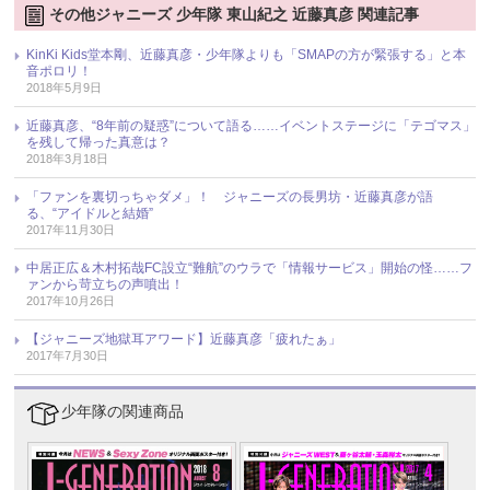
その他ジャニーズ 少年隊 東山紀之 近藤真彦 関連記事
KinKi Kids堂本剛、近藤真彦・少年隊よりも「SMAPの方が緊張する」と本
音ポロリ！
2018年5月9日
近藤真彦、“8年前の疑惑”について語る……イベントステージに「テゴマス」
を残して帰った真意は？
2018年3月18日
「ファンを裏切っちゃダメ」！ ジャニーズの長男坊・近藤真彦が語
る、“アイドルと結婚”
2017年11月30日
中居正広＆木村拓哉FC設立“難航”のウラで「情報サービス」開始の怪……フ
ァンから苛立ちの声噴出！
2017年10月26日
【ジャニーズ地獄耳アワード】近藤真彦「疲れたぁ」
2017年7月30日
少年隊の関連商品