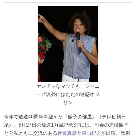
ヤンチャなマッチも、ジャニ
ーズ以外にはただの迷惑オジ
サン
今年で放送40周年を迎えた『徹子の部屋』（テレビ朝日
系）。5月27日の放送1万回記念SPには、司会の黒柳徹子
と公私ともに交流のある
近藤真彦
と
東山紀之
が出演。黒柳