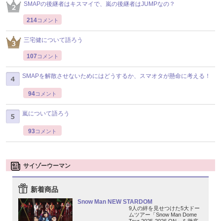
SMAPの後継者はキスマイで、嵐の後継者はJUMPなの？
214
コメント
三宅健について語ろう
107
コメント
SMAPを解散させないためにはどうするか、スマオタが懸命に考える！
94
コメント
嵐について語ろう
93
コメント
サイゾーウーマン
新着商品
Snow Man NEW STARDOM
9人の絆を見せつけた5大ドー
ムツアー「Snow Man Dome
Tour 2025-2026 ON」を徹底