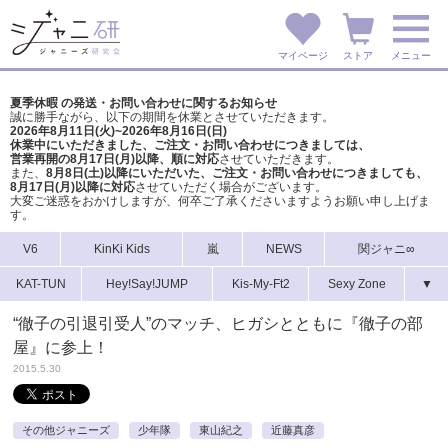
マイページ
ストア
メニュー
夏季休暇 の発送・お問い合わせに関するお知らせ
誠に勝手ながら、以下の期間を休業とさせていただきます。
2026年8月11日(火)~2026年8月16日(日)
休業中にいただきました、ご注文・お問い合わせにつきましては、
営業再開の8月17日(月)以降、順に対応
させていただきます。
また、
8月8日(土)以降にいただいた、ご注文・
お問い合わせにつきましても、
8月17日(月)以降に対応
させていただく場合がございます。
大変ご迷惑をおかけしますが、
何卒ご了承くださいますようお願い申し上げま
す。
V6
KinKi Kids
嵐
NEWS
関ジャニ∞
KAT-TUN
Hey!Say!JUMP
Kis-My-Ft2
Sexy Zone
▼
“徹子の引退引受人”のマッチ、ヒガシとともに『徹子の部
屋』に参上！
2015.5.30
その他ジャニーズ
少年隊
東山紀之
近藤真彦