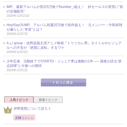
IMP.、最新アルバムが初日5万枚でNumber_i超え！ 好セールスの背景に“初
の店舗販売”
2025年12月21日
Hey!Say!JUMP、アルバム初週20万枚で前作超え！ 元メンバー・中島裕翔
が漏らした“本音”とは？
2025年12月7日
Aぇ! group・佐野晶哉主演アニメ映画『トリツカレ男』タイトルやビジュア
ルへの不安が「絶賛に反転」するワケ
2025年12月3日
少年忍者、活動終了でSTARTO・ジュニア界は激動の1年 ── 識者が語る“原
点回帰”と今後への期待
2025年12月1日
人気トピック
新着トピック
伊野尾慧について語ろう
238
コメント