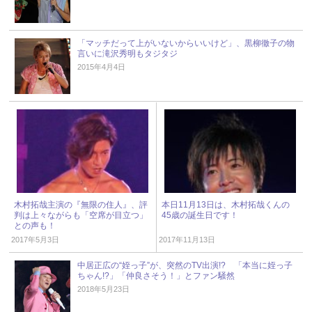
「マッチだって上がいないからいいけど」、黒柳徹子の物
言いに滝沢秀明もタジタジ
2015年4月4日
木村拓哉主演の『無限の住人』、評
本日11月13日は、木村拓哉くんの
判は上々ながらも「空席が目立つ」
45歳の誕生日です！
との声も！
2017年5月3日
2017年11月13日
中居正広の“姪っ子”が、突然のTV出演!? 「本当に姪っ子
ちゃん!?」「仲良さそう！」とファン騒然
2018年5月23日