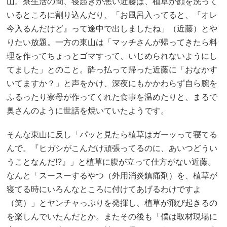
山。寮生活の間、寝起きが悪い近藤は、植草が顔を洗って
いるところに割り込んだり、「お風呂入ってると、『オレ
今入るんだけど』って途中で出しましたね」（近藤）とや
りたい放題。一方の東山は「マッチさんが帰ってきたら料
理を作ってちょっとゴマすって、いじめられないようにし
てました」とのこと。酔っ払って帰った近藤に「おなかす
いてますか？」と声をかけ、深夜にもかかわらず自ら腕を
ふるったり寮母が作ってくれた食事を温めたりと、まるで
奥さんのように世話を焼いていたようです。
そんな東山に反し「パッと見たら植草はガーッって寝てる
んで。『ヒガシがこんだけ頑張ってるのに、あいつどうい
うことなんだ!?』」と植草に腹が立って仕方がない近藤。
なんと「スースーするやつ（外用消炎鎮痛剤）を、植草が
寝てる時にいろんなところに付けてあげるわけですよ
（笑）」とヤンチャっぷりを発揮し、植草が飛び起きるの
を楽しんでいたんだとか。またその後も「僕は取材現場に