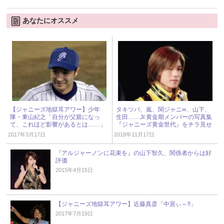
あなたにオススメ
【ジャニーズ地獄耳アワー】少年
タキツバ、嵐、関ジャニ∞、山下、
隊・東山紀之「自分が父親になっ
生田……Jr.黄金期メンバーの写真集
て、これほど影響があるとは……」
『ジャニーズ黄金世代』をチラ見せ
2017年3月17日
2018年11月17日
『アルジャーノンに花束を』の山下智久、関係者からは好
評価
2015年4月15日
【ジャニーズ地獄耳アワー】近藤真彦「中居ぃ～!!」
2017年7月19日