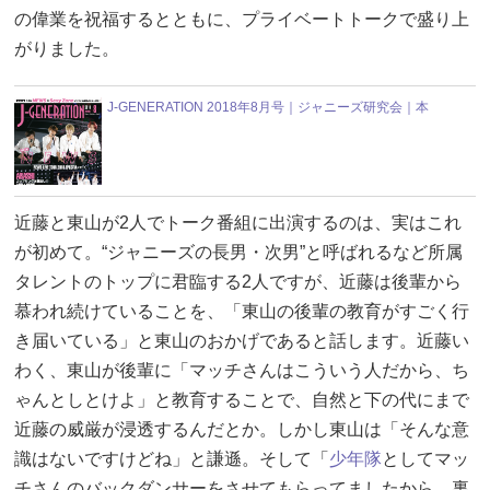
の偉業を祝福するとともに、プライベートトークで盛り上
がりました。
J-GENERATION 2018年8月号｜ジャニーズ研究会｜本
近藤と東山が2人でトーク番組に出演するのは、実はこれ
が初めて。“ジャニーズの長男・次男”と呼ばれるなど所属
タレントのトップに君臨する2人ですが、近藤は後輩から
慕われ続けていることを、「東山の後輩の教育がすごく行
き届いている」と東山のおかげであると話します。近藤い
わく、東山が後輩に「マッチさんはこういう人だから、ち
ゃんとしとけよ」と教育することで、自然と下の代にまで
近藤の威厳が浸透するんだとか。しかし東山は「そんな意
識はないですけどね」と謙遜。そして「
少年隊
としてマッ
チさんのバックダンサーをさせてもらってましたから。裏