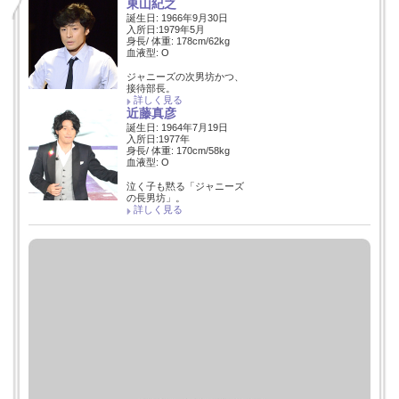
東山紀之
誕生日: 1966年9月30日
入所日:1979年5月
身長/ 体重: 178cm/62kg
血液型: O
ジャニーズの次男坊かつ、
接待部長。
詳しく見る
近藤真彦
誕生日: 1964年7月19日
入所日:1977年
身長/ 体重: 170cm/58kg
血液型: O
泣く子も黙る「ジャニーズ
の長男坊」。
詳しく見る