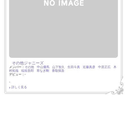
その他ジャニーズ
メンバー：
その他
中山優馬
山下智久
生田斗真
近藤真彦
中居正広
木
村拓哉
稲垣吾郎
草なぎ剛
香取慎吾
デビュー：-
-
詳しく見る