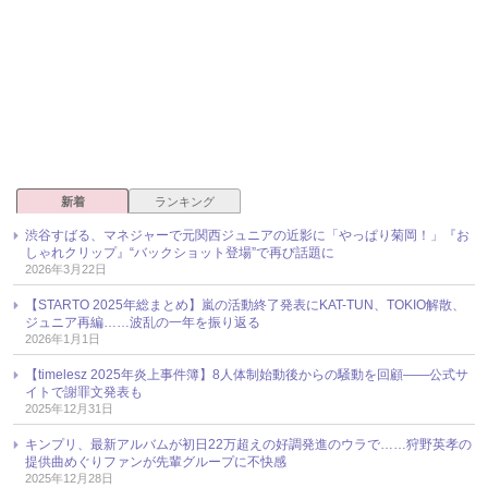
新着
ランキング
渋谷すばる、マネジャーで元関西ジュニアの近影に「やっぱり菊岡！」『お
しゃれクリップ』“バックショット登場”で再び話題に
2026年3月22日
【STARTO 2025年総まとめ】嵐の活動終了発表にKAT-TUN、TOKIO解散、
ジュニア再編……波乱の一年を振り返る
2026年1月1日
【timelesz 2025年炎上事件簿】8人体制始動後からの騒動を回顧――公式サ
イトで謝罪文発表も
2025年12月31日
キンプリ、最新アルバムが初日22万超えの好調発進のウラで……狩野英孝の
提供曲めぐりファンが先輩グループに不快感
2025年12月28日