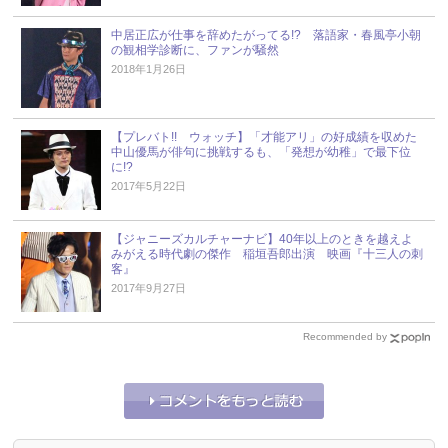
中居正広が仕事を辞めたがってる!? 落語家・春風亭小朝
の観相学診断に、ファンが騒然
2018年1月26日
【プレバト!! ウォッチ】「才能アリ」の好成績を収めた
中山優馬が俳句に挑戦するも、「発想が幼稚」で最下位
に!?
2017年5月22日
【ジャニーズカルチャーナビ】40年以上のときを越えよ
みがえる時代劇の傑作 稲垣吾郎出演 映画『十三人の刺
客』
2017年9月27日
Recommended by