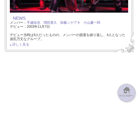
NEWS
メンバー：
手越祐也
増田貴久
加藤シゲアキ
小山慶一郎
デビュー：2003年11月7日
デビュー当時は9人だったものの、メンバーの脱退を繰り返し、4人となった
波乱万丈なグループ。
詳しく見る