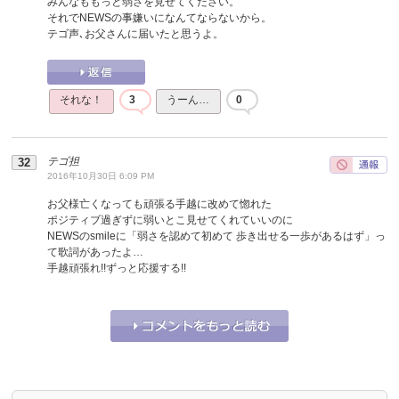
みんなももっと弱さを見せてください。
それでNEWSの事嫌いになんてならないから。
テゴ声､お父さんに届いたと思うよ。
それな！
3
うーん…
0
テゴ担
2016年10月30日 6:09 PM
お父様亡くなっても頑張る手越に改めて惚れた
ポジティブ過ぎずに弱いとこ見せてくれていいのに
NEWSのsmileに「弱さを認めて初めて 歩き出せる一歩があるはず」っ
て歌詞があったよ…
手越頑張れ!!ずっと応援する!!
それな！
1
うーん…
0