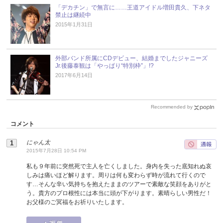
「デカチン」で無言に……王道アイドル増田貴久、下ネタ
禁止は継続中
2015年1月31日
外部バンド所属にCDデビュー、結婚までしたジャニーズ
Jr.後藤泰観は「やっぱり“特別枠”」!?
2017年6月14日
Recommended by
コメント
にゃん太
2015年7月28日 10:54 PM
私も９年前に突然死で主人を亡くしました。身内を失った底知れぬ哀
しみは痛いほど解ります。周りは何も変わらず時が流れて行くので
す…そんな辛い気持ちを抱えたままのツアーで素敵な笑顔をありがと
う。貴方のプロ根性には本当に頭が下がります。素晴らしい男性だ！
お父様のご冥福をお祈りいたします。