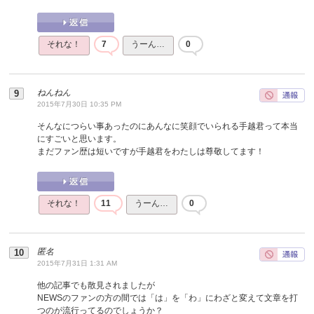
それな！
7
うーん…
0
ねんねん
2015年7月30日 10:35 PM
そんなにつらい事あったのにあんなに笑顔でいられる手越君って本当
にすごいと思います。
まだファン歴は短いですが手越君をわたしは尊敬してます！
それな！
11
うーん…
0
匿名
2015年7月31日 1:31 AM
他の記事でも散見されましたが
NEWSのファンの方の間では「は」を「わ」にわざと変えて文章を打
つのが流行ってるのでしょうか？