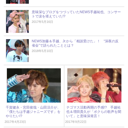
意味深なブログをつづっていたNEWS手越祐也、コンサー
トで涙を堪えていた!?
2017年5月16日
NEWS加藤＆手越、Jr.から「相談受けた」！ “深夜の反
省会”で語られたこととは？
2018年5月10日
千賀健永・宮田俊哉・山田涼介が、
テゴマス活動再開の予感!? 手越祐
「僕たちは手越ジャニーズです」を
也＆増田貴久が「ボクらの歌声を聞
やりたい!?
いて」と意味深発言！
2017年4月23日
2017年9月22日