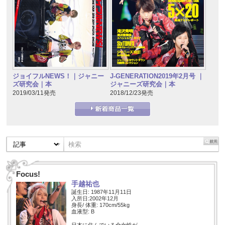
J-GENERATION2019年2月号 ｜
ジョイフルNEWS！｜ジャニー
ジャニーズ研究会｜本
ズ研究会｜本
2018/12/23発売
2019/03/11発売
Focus!
手越祐也
誕生日: 1987年11月11日
入所日:2002年12月
身長/ 体重: 170cm/55kg
血液型: B