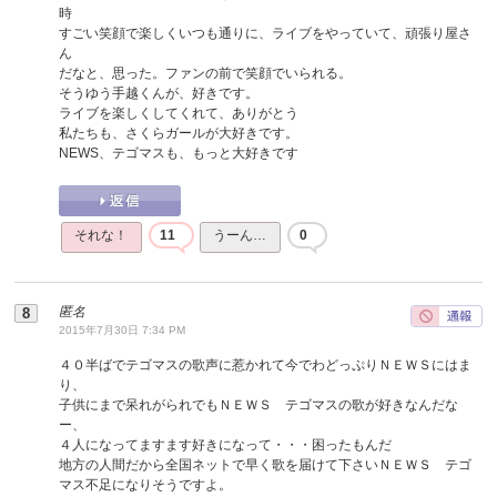
時
すごい笑顔で楽しくいつも通りに、ライブをやっていて、頑張り屋さ
ん
だなと、思った。ファンの前で笑顔でいられる。
そうゆう手越くんが、好きです。
ライブを楽しくしてくれて、ありがとう
私たちも、さくらガールが大好きです。
NEWS、テゴマスも、もっと大好きです
それな！
11
うーん…
0
匿名
2015年7月30日 7:34 PM
４０半ばでテゴマスの歌声に惹かれて今でわどっぷりＮＥＷＳにはま
り、
子供にまで呆れがられでもＮＥＷＳ テゴマスの歌が好きなんだな
ー、
４人になってますます好きになって・・・困ったもんだ
地方の人間だから全国ネットで早く歌を届けて下さいＮＥＷＳ テゴ
マス不足になりそうですよ。