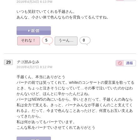
2016年4月24日 6:13 PM
いつも笑顔でいてくれる手越さん。
あんな、小さい体で色んなものを背負ってるんですね。
それな！
5
うーん…
0
テゴ担みなみ
2016年4月27日 8:12 PM
手越くん、本当にありがとう
パーナの前では笑ってくれて。whiteのコンサートの愛言葉を歌ってる
とき、ちょっと泣きそうになっていて…その事で泣いていたのかはわ
かんないけど、ほんとに辛かったんだよね。
パーナはNEWSの為にいるから。辛いときだって、手越くんの為なら
私は全力で支える。きっと、パーナみんなが手越くんのこと支えてく
れるよ。だって、今まで色んなことあったけど、何度もお互い支えあ
ってきたから。
私は何があってもパーナでいます。
こんな私をパーナでいさせてくれてありがとう