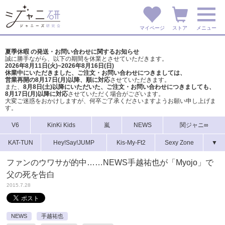
マイページ
ストア
メニュー
夏季休暇 の発送・お問い合わせに関するお知らせ
誠に勝手ながら、以下の期間を休業とさせていただきます。
2026年8月11日(火)~2026年8月16日(日)
休業中にいただきました、ご注文・お問い合わせにつきましては、
営業再開の8月17日(月)以降、順に対応
させていただきます。
また、
8月8日(土)以降にいただいた、ご注文・
お問い合わせにつきましても、
8月17日(月)以降に対応
させていただく場合がございます。
大変ご迷惑をおかけしますが、
何卒ご了承くださいますようお願い申し上げま
す。
V6
KinKi Kids
嵐
NEWS
関ジャニ∞
KAT-TUN
Hey!Say!JUMP
Kis-My-Ft2
Sexy Zone
▼
ファンのウワサが的中……NEWS手越祐也が「Myojo」で
父の死を告白
2015.7.28
NEWS
手越祐也