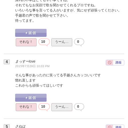
それでもなお笑顔で歌を聞かせてくれるプロですね。
いろいろな事を言ってる人がいますが、気にせず頑張ってください。
手越君の声で歌を聞かせて下さい。
待ってます。
それな！
10
うーん…
0
まっすーlove
2015年7月29日 10:03 PM
そんな事があったのに笑ってる手越さんカッコいいです
惚れ直します
これからも頑張ってほしいです
それな！
10
うーん…
0
さねは