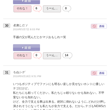
それな！
6
うーん…
0
名無しだＪ
2016年5月7日 8:03 PM
手越の父が死んだとかマジおもしれー笑
それな！
0
うーん…
14
ちねシゲ
2016年9月18日 9:51 PM
いつもポジティブでファンにも明るい姿しか見せないホントに優しい
テゴだけど､
私たちにも頼ってください。私たちじゃ頼りないかも知れない。不甲
斐ないかも知れない。
けど、全力で支える事は出来る。絶対に倒れないように､どれだけ押し
潰されそうになっても私たちが全力で支える。だから､テゴもNEWSの