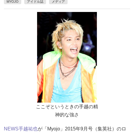
MYOJO
アイドル誌
メディア
ここぞというときの手越の精
神的な強さ
NEWS
手越祐也
が「Myojo」2015年9月号（集英社）のロ