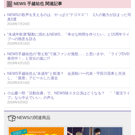
NEWS 手越祐也 関連記事
NEWSの歌声を支えるのは、やっぱり“テゴマス”！ 2人の魅力が詰まった写
真5選
2018年7月24日
“未成年飲酒”騒動に揺れるNEWS、「幸せな時間を作りたい」と15周年ライ
ブへの熱意を語る
2018年6月16日
NEWS手越祐也の“替え歌”で嵐ファンが激怒……と思いきや、「ライブDVD
発売中！」と宣伝の嵐に!?
2018年6月15日
NEWS手越祐也も“未成年”と飲酒？ 会員制バー代表・宇田川晃希と共演
し、「親密」アピールした過去
2018年6月14日
小山慶一郎「活動自粛」で、NEWS味スタ公演はどうなる？ 「『復活ライ
ブ』なら中止でいい」の声も
2018年6月9日
NEWSの関連商品