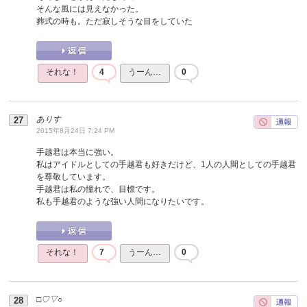
そんな風には見えなかった。
葬式の時も。ただ寂しそうな目をしていた
それな！
4
うーん…
0
ありす
2015年8月24日 7:24 PM
手越君は本当に強い。
私はアイドルとしての手越君も好きだけど、1人の人間としての手越君
を尊敬しています。
手越君は私の憧れで、目標です。
私も手越君のような強い人間になりたいです。
それな！
7
うーん…
0
□♡▽○