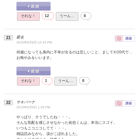
それな！
12
うーん…
0
匿名
2015年8月8日 10:33 PM
何歳になっても身内に不幸が出るのは悲しいこと、ましてや20代で…
お悔やみをいいます。
それな！
1
うーん…
0
サキパーナ
2015年8月9日 1:28 PM
やっぱり、そうでしたね・・・。
そんな気配を感じさせなかった祐也くんは、本当にスゴイ。
いつもニコニコしてて・・・。
雑誌読みながら、涙がこぼれました。