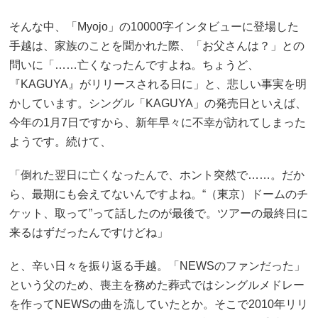
そんな中、「Myojo」の10000字インタビューに登場した
手越は、家族のことを聞かれた際、「お父さんは？」との
問いに「……亡くなったんですよね。ちょうど、
『KAGUYA』がリリースされる日に」と、悲しい事実を明
かしています。シングル「KAGUYA」の発売日といえば、
今年の1月7日ですから、新年早々に不幸が訪れてしまった
ようです。続けて、
「倒れた翌日に亡くなったんで、ホント突然で……。だか
ら、最期にも会えてないんですよね。“（東京）ドームのチ
ケット、取って”って話したのが最後で。ツアーの最終日に
来るはずだったんですけどね」
と、辛い日々を振り返る手越。「NEWSのファンだった」
という父のため、喪主を務めた葬式ではシングルメドレー
を作ってNEWSの曲を流していたとか。そこで2010年リリ