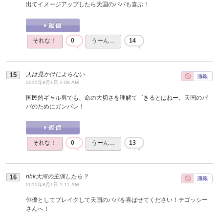
出てイメージアップしたら天国のパパも喜ぶ！
それな！
0
うーん…
14
人は見かけによらない
2015年8月1日 1:08 AM
国民的ギャル男でも、命の大切さを理解て゛きるとはねー。天国のパ
パのためにガンバレ！
それな！
0
うーん…
13
nhk大河の主演したら？
2015年8月1日 1:11 AM
俳優としてブレイクして天国のパパを喜ばせてください！テゴッシー
さんへ！