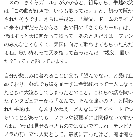
ースの「さくらガール」がかかると、祖母から、手越の父
は「この曲が好きで、いつも歌ってたよ」と、初めて聞か
されたそうです。さらに手越は、「親父、ドームのライブ
に来るはずだったからさ、あの日の『さくらガール』は、
俺はずっと天に向かって歌って。あのときだけは、ファン
のみんなじゃなくて、天国に向けて歌わせてもらったんだ
よね。歌い終わって天を指して言ったんだ。“親父、届い
た？”って」と語っています。
自分が悲しみに暮れることは父も「望んでない」と受け止
めており、葬式でも涙を見せずに全部終わって一人になっ
たときに大泣きしてしまったとのこと。これらの話を聞い
たインタビュアーから「なんで、そんな強いの？」と問わ
れた手越は、「なんすかねえ。どんなにプライベートでつ
らいことがあっても、ファンや視聴者には関係ないですか
らね。それは見せるべきものではないですよね。テレビカ
メラの前に立つ人間として。最初に言ったけど、俺は俺を