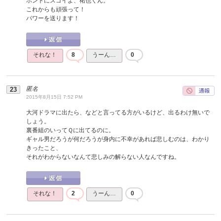
ホントにスゴイよ、祐也くん。
これからも頑張って！
パワーを送ります！
それな！
8
うーん…
0
匿名
2015年8月15日 7:52 PM
大河ドラマに出たら、などと言ってる方がいるけど、出るわけ無いで
しょう。
裏番組のいってＱに出てるのに。
ギャル男だろうが何だろうが身内に不幸があれば悲しむのは、わかり
きったこと、
それがわからないなんて悲しみの解らない人なんですね。
それな！
2
うーん…
0