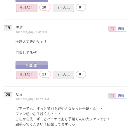
それな！
10
うーん…
0
匿名
2015年8月6日 4:02 PM
手越大丈夫かなぁ？
応援してるぜ
それな！
13
うーん…
0
ゆゅ
2015年8月8日 10:28 AM
ツアーでも、ずっと笑顔を絶やさなかった手越くん・・・
ファン想いな手越くん・・・
こらから先、ずっとパーナであり手越くんの大ファンです！
頑張ってください！応援してますっっ