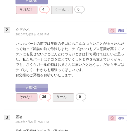
それな！
4
うーん…
0
クマたん
2015年7月29日 6:03 PM
いつもパーナの前では笑顔のテゴにもこんなつらいことがあったんだ
って知って雑誌の前で号泣しまた。テゴはいつもプロ意識が高くてフ
ァンにも見せないけどほんとにつらいときは打ち明けてほしいと思っ
た。私たちパーナはテゴを支えていくしＮＥＷＳも支えていくから。
でも、さくらガ―ルの時はお父さんに届いたと思うよ。だからテゴは
テゴらしくこれからも頑張ってほしいです。
お父様のご冥福をお祈りいたします。
それな！
36
うーん…
0
匿名
2015年7月29日 7:38 PM
身内の不幸はとても辛い事ですね。