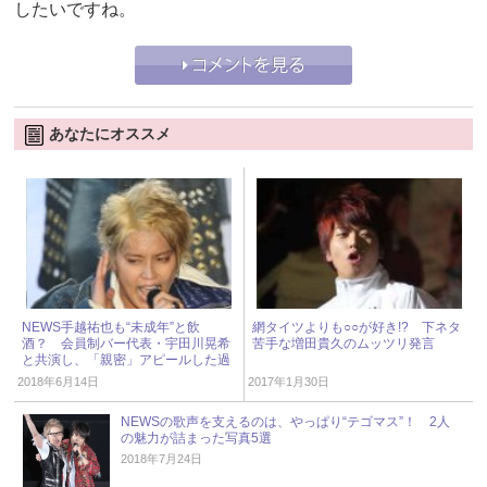
したいですね。
あなたにオススメ
NEWS手越祐也も“未成年”と飲
網タイツよりも○○が好き!? 下ネタ
酒？ 会員制バー代表・宇田川晃希
苦手な増田貴久のムッツリ発言
と共演し、「親密」アピールした過
去
2018年6月14日
2017年1月30日
NEWSの歌声を支えるのは、やっぱり“テゴマス”！ 2人
の魅力が詰まった写真5選
2018年7月24日