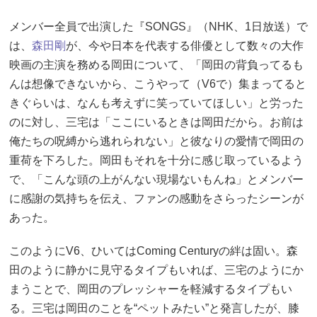
メンバー全員で出演した『SONGS』（NHK、1日放送）で
は、
森田剛
が、今や日本を代表する俳優として数々の大作
映画の主演を務める岡田について、「岡田の背負ってるも
んは想像できないから、こうやって（V6で）集まってると
きぐらいは、なんも考えずに笑っていてほしい」と労った
のに対し、三宅は「ここにいるときは岡田だから。お前は
俺たちの呪縛から逃れられない」と彼なりの愛情で岡田の
重荷を下ろした。岡田もそれを十分に感じ取っているよう
で、「こんな頭の上がんない現場ないもんね」とメンバー
に感謝の気持ちを伝え、ファンの感動をさらったシーンが
あった。
このようにV6、ひいてはComing Centuryの絆は固い。森
田のように静かに見守るタイプもいれば、三宅のようにか
まうことで、岡田のプレッシャーを軽減するタイプもい
る。三宅は岡田のことを“ペットみたい”と発言したが、膝