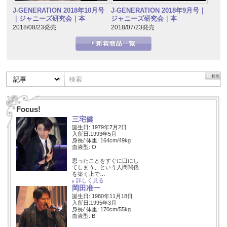
J-GENERATION 2018年10月号
J-GENERATION 2018年9月号｜
｜ジャニーズ研究会｜本
ジャニーズ研究会｜本
2018/08/23発売
2018/07/23発売
Focus!
三宅健
誕生日: 1979年7月2日
入所日:1993年5月
身長/ 体重: 164cm/49kg
血液型: O
思ったことをすぐに口にし
てしまう、という人間関係
を築く上で…
詳しく見る
岡田准一
誕生日: 1980年11月18日
入所日:1995年3月
身長/ 体重: 170cm/55kg
血液型: B