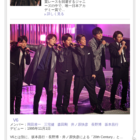
賞レースを回避するジャニ
ーズの中で、唯一日本アカ
デミー賞で…
詳しく見る
V6
メンバー：
岡田准一
三宅健
森田剛
井ノ原快彦
長野博
坂本昌行
デビュー：1995年11月1日
V6とは別に、坂本昌行・長野博・井ノ原快彦による「20th Century」と…