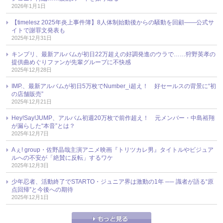
2026年1月1日
【timelesz 2025年炎上事件簿】8人体制始動後からの騒動を回顧――公式サ
イトで謝罪文発表も
2025年12月31日
キンプリ、最新アルバムが初日22万超えの好調発進のウラで……狩野英孝の
提供曲めぐりファンが先輩グループに不快感
2025年12月28日
IMP.、最新アルバムが初日5万枚でNumber_i超え！ 好セールスの背景に“初
の店舗販売”
2025年12月21日
Hey!Say!JUMP、アルバム初週20万枚で前作超え！ 元メンバー・中島裕翔
が漏らした“本音”とは？
2025年12月7日
Aぇ! group・佐野晶哉主演アニメ映画『トリツカレ男』タイトルやビジュア
ルへの不安が「絶賛に反転」するワケ
2025年12月3日
少年忍者、活動終了でSTARTO・ジュニア界は激動の1年 ── 識者が語る“原
点回帰”と今後への期待
2025年12月1日