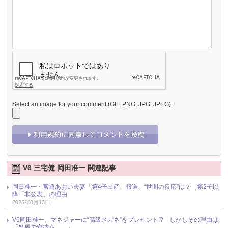
Select an image for your comment (GIF, PNG, JPG, JPEG):
V6 三宅健 岡田准一 関連記事
岡田准一・宮崎あおい夫妻「第4子出産」報道、“世間の反応”は？ 第2子以
降「非公表」の理由
2025年8月13日
V6岡田准一、マネジャーに“高級メガネ”をプレゼント!? しかしその理由は
「楽屋で寝技を……」