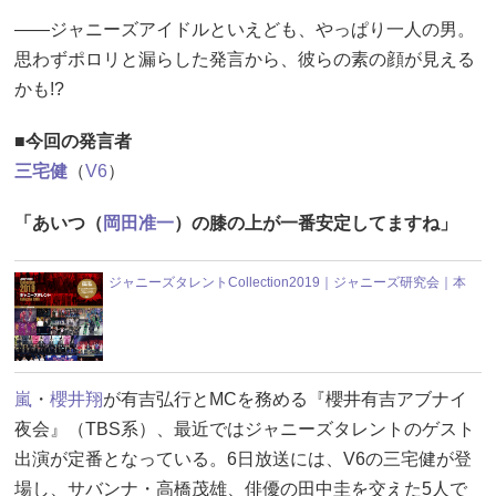
――ジャニーズアイドルといえども、やっぱり一人の男。
思わずポロリと漏らした発言から、彼らの素の顔が見える
かも!?
■今回の発言者
三宅健
（
V6
）
「あいつ（
岡田准一
）の膝の上が一番安定してますね」
ジャニーズタレントCollection2019｜ジャニーズ研究会｜本
嵐
・
櫻井翔
が有吉弘行とMCを務める『櫻井有吉アブナイ
夜会』（TBS系）、最近ではジャニーズタレントのゲスト
出演が定番となっている。6日放送には、V6の三宅健が登
場し、サバンナ・高橋茂雄、俳優の田中圭を交えた5人で