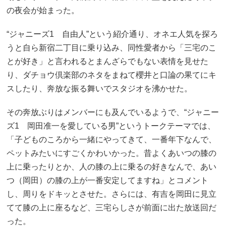
の夜会が始まった。
“ジャニーズ1 自由人”という紹介通り、オネエ人気を探ろ
うと自ら新宿二丁目に乗り込み、同性愛者から「三宅のこ
とが好き」と言われるとまんざらでもない表情を見せた
り、ダチョウ倶楽部のネタをまねて櫻井と口論の果てにキ
スしたり、奔放な振る舞いでスタジオを沸かせた。
その奔放ぶりはメンバーにも及んでいるようで、“ジャニー
ズ1 岡田准一を愛している男”というトークテーマでは、
「子どものころから一緒にやってきて、一番年下なんで、
ペットみたいにすごくかわいかった。昔よくあいつの膝の
上に乗ったりとか、人の膝の上に乗るの好きなんで、あい
つ（岡田）の膝の上が一番安定してますね」とコメント
し、周りをドキッとさせた。さらには、有吉を岡田に見立
てて膝の上に座るなど、三宅らしさが前面に出た放送回だ
った。