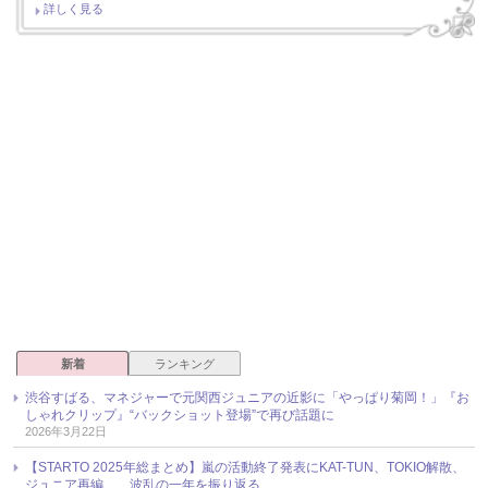
詳しく見る
新着
ランキング
渋谷すばる、マネジャーで元関西ジュニアの近影に「やっぱり菊岡！」『お
しゃれクリップ』“バックショット登場”で再び話題に
2026年3月22日
【STARTO 2025年総まとめ】嵐の活動終了発表にKAT-TUN、TOKIO解散、
ジュニア再編……波乱の一年を振り返る