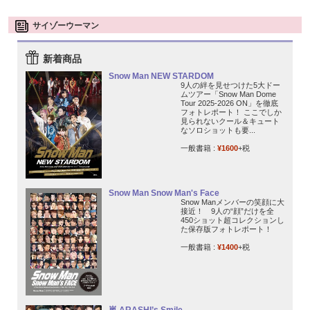
サイゾーウーマン
新着商品
Snow Man NEW STARDOM
9人の絆を見せつけた5大ドー
ムツアー「Snow Man Dome
Tour 2025-2026 ON」を徹底
フォトレポート！ ここでしか
見られないクール＆キュート
なソロショットも要...
一般書籍 :
¥1600
+税
Snow Man Snow Man's Face
Snow Manメンバーの笑顔に大
接近！ 9人の“顔”だけを全
450ショット超コレクションし
た保存版フォトレポート！
一般書籍 :
¥1400
+税