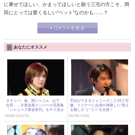
に乗せてほしい、かまってほしいと願う三宅の方こそ、岡
田にとっては愛くるしい“ペット”なのかも……？
あなたにオススメ
タキツバ、嵐、関ジャニ∞、山下、
手話ができるジャニーズことV6三宅
生田……Jr.黄金期メンバーの写真集
健、リスナーに自身が体験した“覚え
『ジャニーズ黄金世代』をチラ見せ
る難しさ”と“コツ”を伝授！
2018年11月17日
2017年7月8日