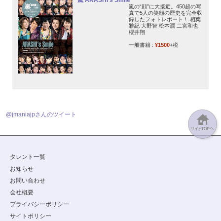
嵐 ARASHI’s Smile
嵐の“顔”に大接近。450超の写
真で5人の笑顔の歴史を完全収
録したフォトレポート！ 相葉
雅紀 大野智 松本潤 二宮和也
櫻井翔
一般書籍 :
¥1500
+税
@jmaniajpさんのツイート
タレント一覧
お知らせ
お問い合わせ
会社概要
プライバシーポリシー
サイトポリシー