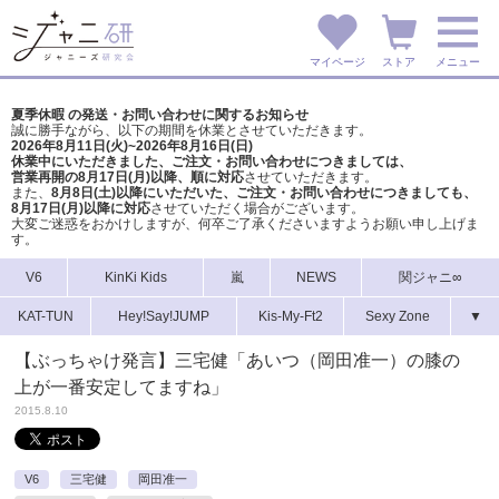
マイページ
ストア
メニュー
夏季休暇 の発送・お問い合わせに関するお知らせ
誠に勝手ながら、以下の期間を休業とさせていただきます。
2026年8月11日(火)~2026年8月16日(日)
休業中にいただきました、ご注文・お問い合わせにつきましては、
営業再開の8月17日(月)以降、順に対応
させていただきます。
また、
8月8日(土)以降にいただいた、ご注文・
お問い合わせにつきましても、
8月17日(月)以降に対応
させていただく場合がございます。
大変ご迷惑をおかけしますが、
何卒ご了承くださいますようお願い申し上げま
す。
V6
KinKi Kids
嵐
NEWS
関ジャニ∞
KAT-TUN
Hey!Say!JUMP
Kis-My-Ft2
Sexy Zone
▼
【ぶっちゃけ発言】三宅健「あいつ（岡田准一）の膝の
上が一番安定してますね」
2015.8.10
V6
三宅健
岡田准一