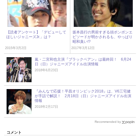
【読者アンケート】「デビューして
坂本昌行の男前すぎる頭ポンポンエ
ほしいジャニーズJr.」は？
ピソードが明かされるも、やっぱり
昭和臭い!?
2015年3月2日
2017年3月12日
嵐・二宮和也主演『ブラックペアン』は最終回！ 6月24
日（日）ジャニーズアイドル出演情報
2018年6月23日
『みんなで応援！平昌オリンピック2018』は、V6三宅健
が手話で解説！ 2月18日（日）ジャニーズアイドル出演
情報
2018年2月17日
Recommended by
コメント