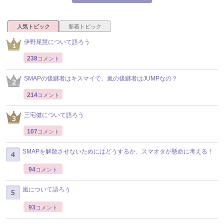
人気トピック
新着トピック
伊野尾慧について語ろう
238
コメント
SMAPの後継者はキスマイで、嵐の後継者はJUMPなの？
214
コメント
三宅健について語ろう
107
コメント
SMAPを解散させないためにはどうするか、スマオタが懸命に考える！
94
コメント
嵐について語ろう
93
コメント