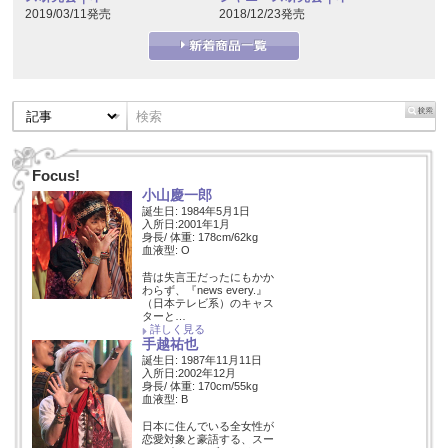
2018/12/23発売
2019/03/11発売
Focus!
小山慶一郎
誕生日: 1984年5月1日
入所日:2001年1月
身長/ 体重: 178cm/62kg
血液型: O
昔は失言王だったにもかか
わらず、『news every.』
（日本テレビ系）のキャス
ターと…
詳しく見る
手越祐也
誕生日: 1987年11月11日
入所日:2002年12月
身長/ 体重: 170cm/55kg
血液型: B
日本に住んでいる全女性が
恋愛対象と豪語する、スー