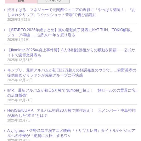
渋谷すばる、マネジャーで元関西ジュニアの近影に「やっぱり菊岡！」『お
しゃれクリップ』“バックショット登場”で再び話題に
2026年3月22日
【STARTO 2025年総まとめ】嵐の活動終了発表にKAT-TUN、TOKIO解散、
ジュニア再編……波乱の一年を振り返る
2026年1月1日
【timelesz 2025年炎上事件簿】8人体制始動後からの騒動を回顧――公式サ
イトで謝罪文発表も
2025年12月31日
キンプリ、最新アルバムが初日22万超えの好調発進のウラで……狩野英孝の
提供曲めぐりファンが先輩グループに不快感
2025年12月28日
IMP.、最新アルバムが初日5万枚でNumber_i超え！ 好セールスの背景に“初
の店舗販売”
2025年12月21日
Hey!Say!JUMP、アルバム初週20万枚で前作超え！ 元メンバー・中島裕翔
が漏らした“本音”とは？
2025年12月7日
Aぇ! group・佐野晶哉主演アニメ映画『トリツカレ男』タイトルやビジュア
ルへの不安が「絶賛に反転」するワケ
2025年12月3日