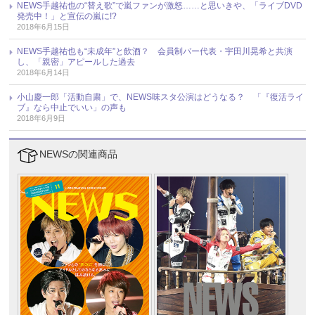
NEWS手越祐也の“替え歌”で嵐ファンが激怒……と思いきや、「ライブDVD
発売中！」と宣伝の嵐に!?
2018年6月15日
NEWS手越祐也も“未成年”と飲酒？ 会員制バー代表・宇田川晃希と共演
し、「親密」アピールした過去
2018年6月14日
小山慶一郎「活動自粛」で、NEWS味スタ公演はどうなる？ 「『復活ライ
ブ』なら中止でいい」の声も
2018年6月9日
NEWSの関連商品