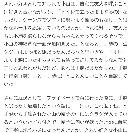
きれい好きとして知られる小山は、自宅に友人を呼ぶこと
は好きと言いながらも、「トイレで立ったままするのはな
しだし、ジーンズでソファに勢いよく座るのもなし」と細
かなルールを設定しているのだとか。それに対し、友人た
ちは不満を漏らしながらもちゃんと守ってくれるそうで、
小山の神経質な一面が垣間見えた。となると、手越の「生
ケツ」はよっぽど嫌だったんだろうと思いきや、「オレ、
よく手越にいたずらされても笑って許してるからなんでも
アリと思われがちだけど、あれは手越だけだからね。手越
は特別（笑）」と、手越にはとことん甘いことを自認して
いた。
さらに近況として、プライベートで海に行った際に、手越
とばったり遭遇したという話に。「はい、これ返すね」と
手越から手渡された小山の帽子の中にはクラゲが入ってい
るといういたずら付きで、帽子に匂いが残ったために自宅
で丁寧に洗うハメになったんだとか。きれい好きな小山に