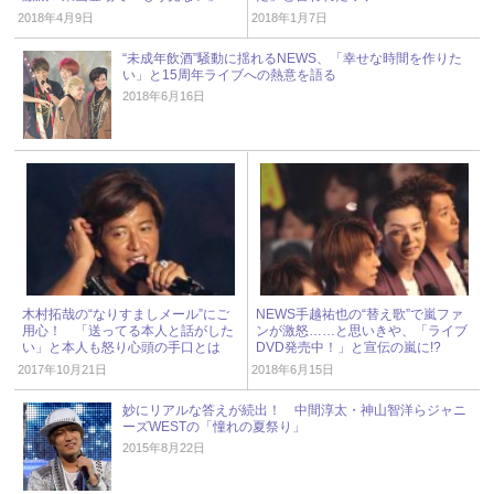
2018年4月9日
2018年1月7日
“未成年飲酒”騒動に揺れるNEWS、「幸せな時間を作りた
い」と15周年ライブへの熱意を語る
2018年6月16日
木村拓哉の“なりすましメール”にご
NEWS手越祐也の“替え歌”で嵐ファ
用心！ 「送ってる本人と話がした
ンが激怒……と思いきや、「ライブ
い」と本人も怒り心頭の手口とは
DVD発売中！」と宣伝の嵐に!?
2017年10月21日
2018年6月15日
妙にリアルな答えが続出！ 中間淳太・神山智洋らジャニ
ーズWESTの「憧れの夏祭り」
2015年8月22日