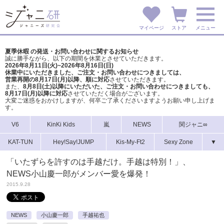
マイページ
ストア
メニュー
夏季休暇 の発送・お問い合わせに関するお知らせ
誠に勝手ながら、以下の期間を休業とさせていただきます。
2026年8月11日(火)~2026年8月16日(日)
休業中にいただきました、ご注文・お問い合わせにつきましては、
営業再開の8月17日(月)以降、順に対応
させていただきます。
また、
8月8日(土)以降にいただいた、ご注文・
お問い合わせにつきましても、
8月17日(月)以降に対応
させていただく場合がございます。
大変ご迷惑をおかけしますが、
何卒ご了承くださいますようお願い申し上げま
す。
V6
KinKi Kids
嵐
NEWS
関ジャニ∞
KAT-TUN
Hey!Say!JUMP
Kis-My-Ft2
Sexy Zone
▼
「いたずらを許すのは手越だけ。手越は特別！」、
NEWS小山慶一郎がメンバー愛を爆発！
2015.9.28
NEWS
小山慶一郎
手越祐也