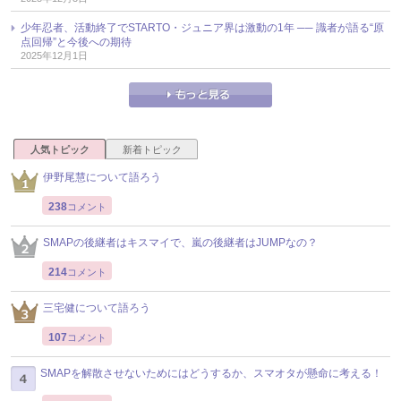
少年忍者、活動終了でSTARTO・ジュニア界は激動の1年 ── 識者が語る“原
点回帰”と今後への期待
2025年12月1日
人気トピック
新着トピック
伊野尾慧について語ろう
238
コメント
SMAPの後継者はキスマイで、嵐の後継者はJUMPなの？
214
コメント
三宅健について語ろう
107
コメント
SMAPを解散させないためにはどうするか、スマオタが懸命に考える！