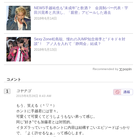
NEWS手越祐也も“未成年”と飲酒？ 会員制バー代表・宇
田川晃希と共演し、「親密」アピールした過去
2018年6月14日
Sexy Zone松島聡、憧れのJUMP知念侑李と“ドキドキ対
談”！ アノ人を入れて「静岡会」結成？
2018年5月13日
Recommended by
コメント
コヤテゴ
2015年8月28日 8:43 AM
もう、笑える（＾▽＾）
ホントに手越君には甘々。
可愛くて可愛くてどうしようもない弟って感じ。
同じ”好き”でも加藤君とは対照的。
イタズラっていってもホントに内容は結構すごいエピソードばっかり
で、「よく許せるなぁ」って感心します。