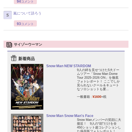
94
コメント
嵐について語ろう
93
コメント
サイゾーウーマン
新着商品
Snow Man NEW STARDOM
9人の絆を見せつけた5大ドー
ムツアー「Snow Man Dome
Tour 2025-2026 ON」を徹底
フォトレポート！ ここでしか
見られないクール＆キュート
なソロショットも要...
一般書籍 :
¥1600
+税
Snow Man Snow Man's Face
Snow Manメンバーの笑顔に大
接近！ 9人の“顔”だけを全
450ショット超コレクションし
た保存版フォトレポート！