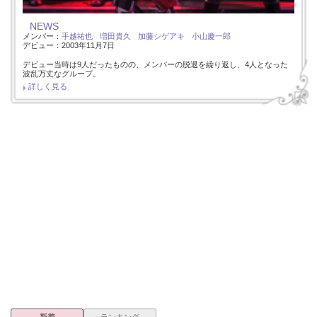
NEWS
メンバー：
手越祐也
増田貴久
加藤シゲアキ
小山慶一郎
デビュー：2003年11月7日
デビュー当時は9人だったものの、メンバーの脱退を繰り返し、4人となった
波乱万丈なグループ。
詳しく見る
新着
ランキング