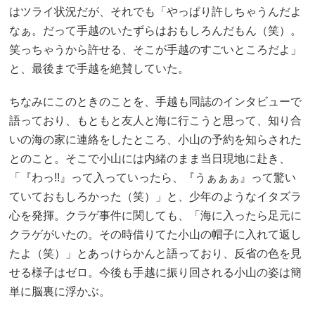
はツライ状況だが、それでも「やっぱり許しちゃうんだよ
なぁ。だって手越のいたずらはおもしろんだもん（笑）。
笑っちゃうから許せる、そこが手越のすごいところだよ」
と、最後まで手越を絶賛していた。
ちなみにこのときのことを、手越も同誌のインタビューで
語っており、もともと友人と海に行こうと思って、知り合
いの海の家に連絡をしたところ、小山の予約を知らされた
とのこと。そこで小山には内緒のまま当日現地に赴き、
「『わっ!!』って入っていったら、『うぁぁぁ』って驚い
ていておもしろかった（笑）」と、少年のようなイタズラ
心を発揮。クラゲ事件に関しても、「海に入ったら足元に
クラゲがいたの。その時借りてた小山の帽子に入れて返し
たよ（笑）」とあっけらかんと語っており、反省の色を見
せる様子はゼロ。今後も手越に振り回される小山の姿は簡
単に脳裏に浮かぶ。