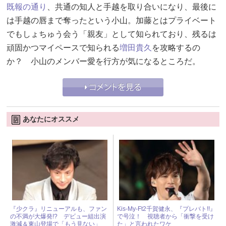
既報の通り
、共通の知人と手越を取り合いになり、最後に
は手越の唇まで奪ったという小山。加藤とはプライベート
でもしょちゅう会う「親友」として知られており、残るは
頑固かつマイペースで知られる
増田貴久
を攻略するの
か？ 小山のメンバー愛を行方が気になるところだ。
あなたにオススメ
『少クラ』リニューアルも、ファン
Kis-My-Ft2千賀健永、『プレバト!!』
の不満が大爆発!? デビュー組出演
で号泣！ 視聴者から「衝撃を受け
激減＆東山登場で「もう見ない」
た」と言われたワケ