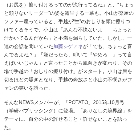
（お尻を）擦り付けるってのが流行ってるね」と、“ちょっ
と頼りないリーダー”の姿を露呈する一幕も。小山が楽屋の
ソファー座っていると、手越が“生”のおしりを頬に擦りつ
けてくるそうで、小山は「あんな不快ないよ！ ちょっと
汗かいてるんだから」と不満を漏らしていた。しかし、一
連の会話を聞いていた
加藤シゲアキ
が「でも、ちょっと喜
んでるよね？」「嫌だったら、叩いて『やめろ！』って言
えばいいじゃん」と言ったことから風向きが変わり、その
場で手越の「おしりの擦り付け」がスタート。小山は唇を
切るほどの騒ぎとなり、手越の奔放さと小山の不憫さがフ
ァンの笑いを誘った。
そんなNEWSメンバーが、「POTATO」2015年10月号
（学研パブリッシング）に登場。「ありなしの境界線」を
テーマに、自分の中の許せること・許せないことを語っ
た。