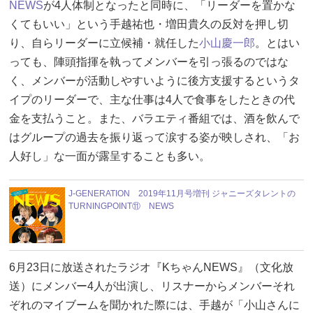
NEWS
が4人体制となったと同時に、「リーダーを置かな
くてもいい」という手越祐也・増田貴久の反対を押し切
り、自らリーダーに立候補・就任した
小山慶一郎
。とはい
っても、陣頭指揮を執ってメンバーを引っ張るのではな
く、メンバーが活動しやすいように後方支援するというタ
イプのリーダーで、主な仕事は4人で食事をしたときの代
金を支払うこと。また、バラエティ番組では、酒を飲んで
はグループの過去を振り返って涙する姿が映しされ、「お
人好し」な一面が露呈することも多い。
J-GENERATION 2019年11月号増刊 ジャニーズタレントの
TURNINGPOINT⑪ NEWS
6月23日に放送されたラジオ『KちゃんNEWS』（文化放
送）にメンバー4人が出演し、リスナーからメンバーそれ
ぞれのマイブームを聞かれた際には、手越が「小山さんに