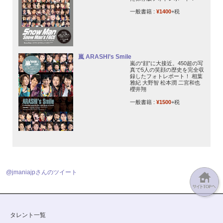
一般書籍 :
¥1400
+税
嵐 ARASHI’s Smile
嵐の“顔”に大接近。450超の写
真で5人の笑顔の歴史を完全収
録したフォトレポート！ 相葉
雅紀 大野智 松本潤 二宮和也
櫻井翔
一般書籍 :
¥1500
+税
@jmaniajpさんのツイート
タレント一覧