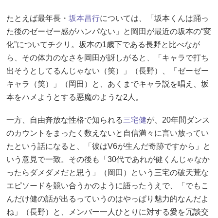
たとえば最年長・
坂本昌行
については、「坂本くんは踊っ
た後のゼーゼー感がハンパない」と岡田が最近の坂本の“変
化”についてチクリ。坂本の1歳下である長野と比べなが
ら、その体力のなさを岡田が訝しがると、「キャラで打ち
出そうとしてるんじゃない（笑）」（長野）、「ゼーゼー
キャラ（笑）」（岡田）と、あくまでキャラ説を唱え、坂
本をハメようとする悪魔のような2人。
一方、自由奔放な性格で知られる
三宅健
が、20年間ダンス
のカウントをまったく数えないと自信満々に言い放ってい
たという話になると、「彼はV6が生んだ奇跡ですから」と
いう意見で一致。その後も「30代であれが健くんじゃなか
ったらダメダメだと思う」（岡田）という三宅の破天荒な
エピソードを競い合うかのように語ったうえで、「でもこ
んだけ健の話が出るっていうのはやっぱり魅力的なんだよ
ね」（長野）と、メンバー一人ひとりに対する愛を冗談交