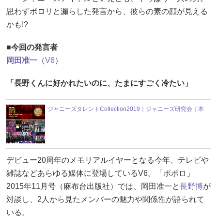
思わずポロリと漏らした発言から、彼らの素の顔が見える
かも!?
■今回の発言者
岡田准一
（
V6
）
「長野くんに好かれたいのに、たまにすごく冷たい」
ジャニーズタレントCollection2019｜ジャニーズ研究会｜本
デビュー20周年のメモリアルイヤーとなる今年、テレビや
雑誌などあらゆる媒体に登場しているV6。「ポポロ」
2015年11月号（麻布台出版社）では、岡田准一と
長野博
が
対談し、2人から見たメンバーの魅力や関係性が語られて
いる。