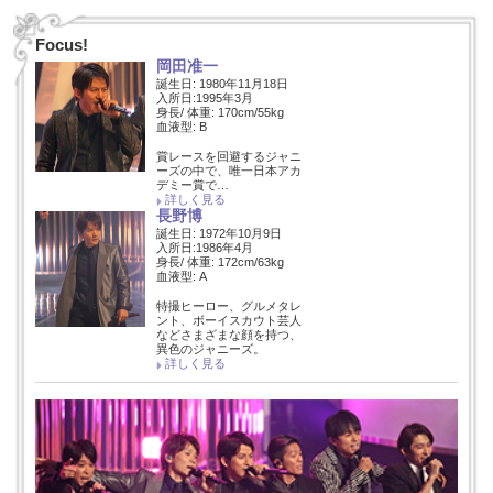
Focus!
岡田准一
誕生日: 1980年11月18日
入所日:1995年3月
身長/ 体重: 170cm/55kg
血液型: B
賞レースを回避するジャニ
ーズの中で、唯一日本アカ
デミー賞で…
詳しく見る
長野博
誕生日: 1972年10月9日
入所日:1986年4月
身長/ 体重: 172cm/63kg
血液型: A
特撮ヒーロー、グルメタレ
ント、ボーイスカウト芸人
などさまざまな顔を持つ、
異色のジャニーズ。
詳しく見る