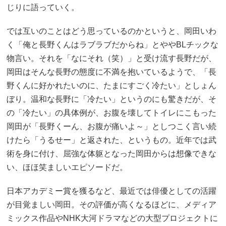
じりに語っていく。
では互いのことはどう思っているのかというと、岡田いわ
く「俺と長野くんはラブラブだからね」とややBLチックな
物言い。それを「なにそれ（笑）」と受け流す長野だが、
岡田はそんな長野の態度に不満を抱いているようで、「長
野くんに好かれたいのに、たまにすごく冷たい」としょん
ぼり。温和な長野に「冷たい」というのにも驚きだが、そ
の「冷たい」の具体例が、お腹を壊してトイレにこもった
岡田が「長野くーん、お腹が痛いよ～」としつこく言い続
けたら「うるせー」と返された、というもの。近年では武
術を身に付け、屈強な体躯となった岡田からは想像できな
い、ほほ笑ましいエピソードだ。
日本アカデミー賞を獲るなど、最近では俳優としての活躍
が目覚ましい岡田。その評価が高くなるほどに、メディア
ミックス作品やNHK大河ドラマなどの大型プロジェクトに