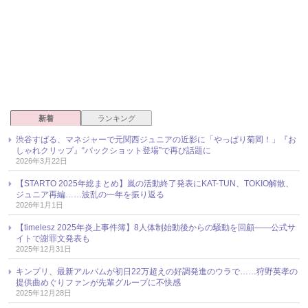
新着
ランキング
渋谷すばる、マネジャーで元関西ジュニアの近影に「やっぱり菊岡！」『お
しゃれクリップ』“バックショット登場”で再び話題に
2026年3月22日
【STARTO 2025年総まとめ】嵐の活動終了発表にKAT-TUN、TOKIO解散、
ジュニア再編……波乱の一年を振り返る
2026年1月1日
【timelesz 2025年炎上事件簿】8人体制始動後からの騒動を回顧――公式サ
イトで謝罪文発表も
2025年12月31日
キンプリ、最新アルバムが初日22万超えの好調発進のウラで……狩野英孝の
提供曲めぐりファンが先輩グループに不快感
2025年12月28日