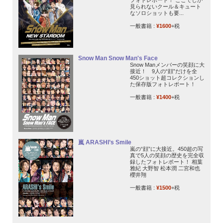
見られないクール＆キュート
なソロショットも要...
一般書籍 :
¥1600
+税
Snow Man Snow Man's Face
Snow Manメンバーの笑顔に大
接近！ 9人の“顔”だけを全
450ショット超コレクションし
た保存版フォトレポート！
一般書籍 :
¥1400
+税
嵐 ARASHI’s Smile
嵐の“顔”に大接近。450超の写
真で5人の笑顔の歴史を完全収
録したフォトレポート！ 相葉
雅紀 大野智 松本潤 二宮和也
櫻井翔
一般書籍 :
¥1500
+税