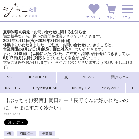
マイページ
ストア
メニュー
夏季休暇 の発送・お問い合わせに関するお知らせ
誠に勝手ながら、以下の期間を休業とさせていただきます。
2026年8月11日(火)~2026年8月16日(日)
休業中にいただきました、ご注文・お問い合わせにつきましては、
営業再開の8月17日(月)以降、順に対応
させていただきます。
また、
8月8日(土)以降にいただいた、ご注文・
お問い合わせにつきましても、
8月17日(月)以降に対応
させていただく場合がございます。
大変ご迷惑をおかけしますが、
何卒ご了承くださいますようお願い申し上げま
す。
V6
KinKi Kids
嵐
NEWS
関ジャニ∞
KAT-TUN
Hey!Say!JUMP
Kis-My-Ft2
Sexy Zone
▼
【ぶっちゃけ発言】岡田准一「長野くんに好かれたいの
に、たまにすごく冷たい」
2015.10.11
V6
岡田准一
長野博