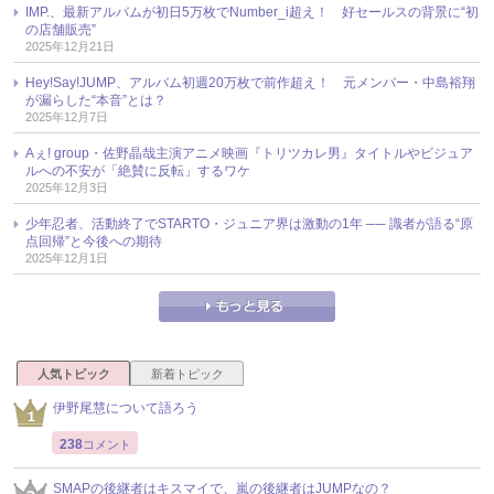
IMP.、最新アルバムが初日5万枚でNumber_i超え！ 好セールスの背景に“初
の店舗販売”
2025年12月21日
Hey!Say!JUMP、アルバム初週20万枚で前作超え！ 元メンバー・中島裕翔
が漏らした“本音”とは？
2025年12月7日
Aぇ! group・佐野晶哉主演アニメ映画『トリツカレ男』タイトルやビジュア
ルへの不安が「絶賛に反転」するワケ
2025年12月3日
少年忍者、活動終了でSTARTO・ジュニア界は激動の1年 ── 識者が語る“原
点回帰”と今後への期待
2025年12月1日
人気トピック
新着トピック
伊野尾慧について語ろう
238
コメント
SMAPの後継者はキスマイで、嵐の後継者はJUMPなの？