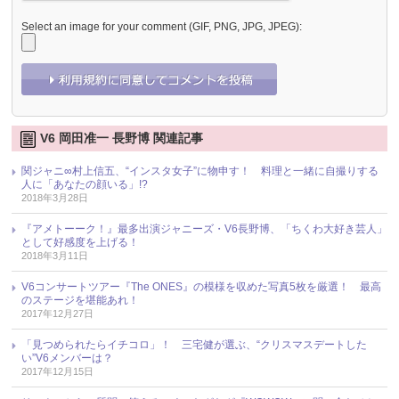
Select an image for your comment (GIF, PNG, JPG, JPEG):
V6 岡田准一 長野博 関連記事
関ジャニ∞村上信五、“インスタ女子”に物申す！ 料理と一緒に自撮りする
人に「あなたの顔いる」!?
2018年3月28日
『アメトーーク！』最多出演ジャニーズ・V6長野博、「ちくわ大好き芸人」
として好感度を上げる！
2018年3月11日
V6コンサートツアー『The ONES』の模様を収めた写真5枚を厳選！ 最高
のステージを堪能あれ！
2017年12月27日
「見つめられたらイチコロ」！ 三宅健が選ぶ、“クリスマスデートした
い”V6メンバーは？
2017年12月15日