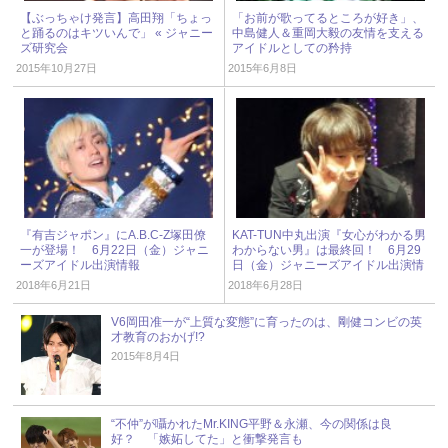
【ぶっちゃけ発言】高田翔「ちょっ
「お前が歌ってるところが好き」、
と踊るのはキツいんで」 « ジャニー
中島健人＆重岡大毅の友情を支える
ズ研究会
アイドルとしての矜持
2015年10月27日
2015年6月8日
『有吉ジャポン』にA.B.C-Z塚田僚
KAT-TUN中丸出演『女心がわかる男
一が登場！ 6月22日（金）ジャニ
わからない男』は最終回！ 6月29
ーズアイドル出演情報
日（金）ジャニーズアイドル出演情
報
2018年6月21日
2018年6月28日
V6岡田准一が“上質な変態”に育ったのは、剛健コンビの英
才教育のおかげ!?
2015年8月4日
“不仲”が囁かれたMr.KING平野＆永瀬、今の関係は良
好？ 「嫉妬してた」と衝撃発言も