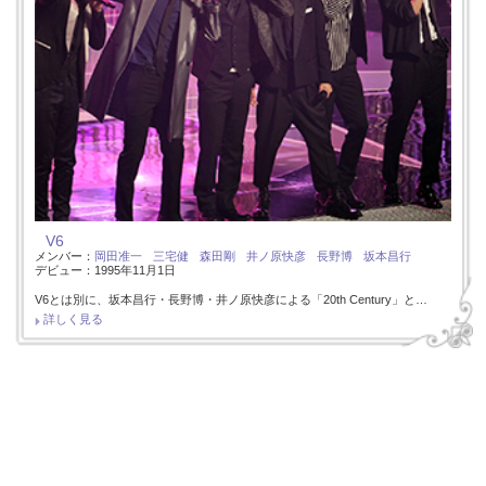
V6
メンバー：
岡田准一
三宅健
森田剛
井ノ原快彦
長野博
坂本昌行
デビュー：1995年11月1日
V6とは別に、坂本昌行・長野博・井ノ原快彦による「20th Century」と…
詳しく見る