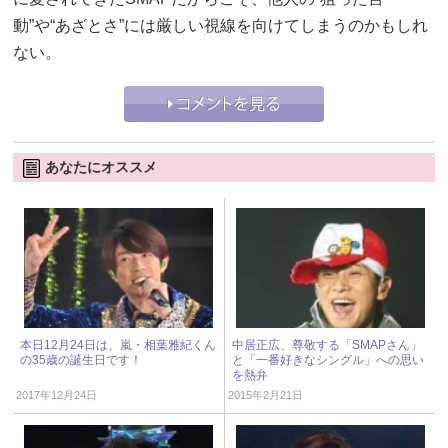
動”や“あざとさ”には厳しい視線を向けてしまうのかもしれ
ない。
あなたにオススメ
本日12月24日は、嵐・相葉雅紀くん
中居正広、尊敬する「SMAPさん」
の35歳の誕生日です！
と「一番好きなシングル」への思い
を熱弁
2017年12月24日
2015年2月21日