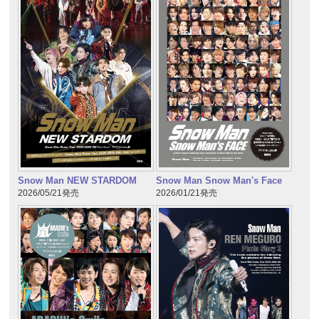
Snow Man NEW STARDOM
Snow Man Snow Man's Face
2026/05/21発売
2026/01/21発売