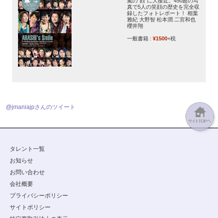
嵐の“顔”に大接近。450超の写
真で5人の笑顔の歴史を完全収
録したフォトレポート！ 相葉
雅紀 大野智 松本潤 二宮和也
櫻井翔
一般書籍 :
¥1500
+税
@jmaniajpさんのツイート
タレント一覧
お知らせ
お問い合わせ
会社概要
プライバシーポリシー
サイトポリシー