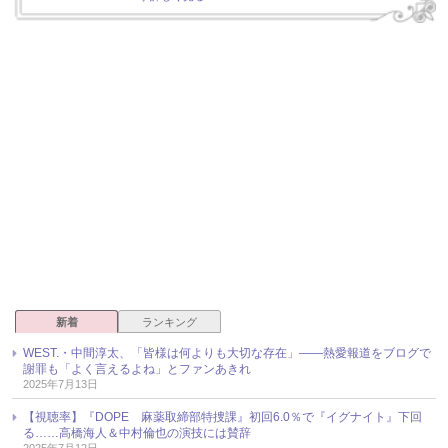
新着
ランキング
WEST.・中間淳太、「皆様は何よりも大切な存在」――熱愛報道をブログで
謝罪も「よく言えるよね」とファンあきれ
2025年7月13日
【視聴率】『DOPE 麻薬取締部特捜課』初回6.0％で『イグナイト』下回
る……高橋海人＆中村倫也の演技には賛辞
2025年7月12日