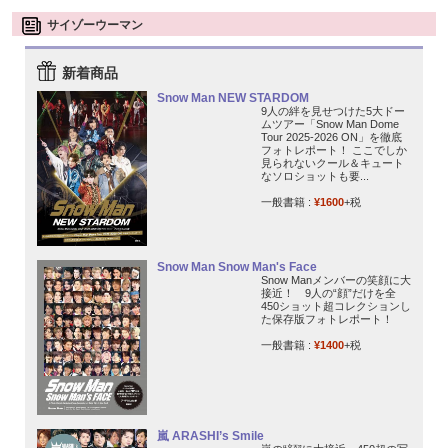
サイゾーウーマン
新着商品
Snow Man NEW STARDOM
9人の絆を見せつけた5大ドー
ムツアー「Snow Man Dome
Tour 2025-2026 ON」を徹底
フォトレポート！ ここでしか
見られないクール＆キュート
なソロショットも要...
一般書籍 :
¥1600
+税
Snow Man Snow Man's Face
Snow Manメンバーの笑顔に大
接近！ 9人の“顔”だけを全
450ショット超コレクションし
た保存版フォトレポート！
一般書籍 :
¥1400
+税
嵐 ARASHI’s Smile