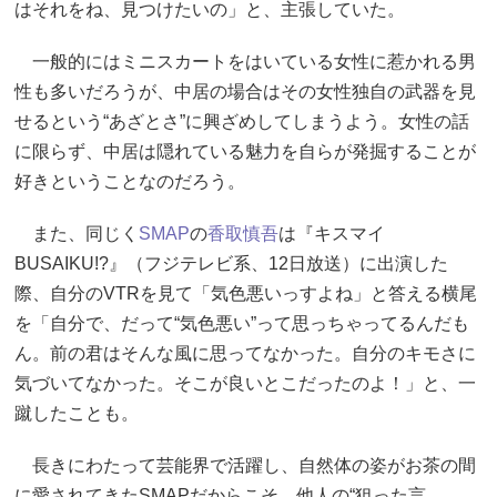
はそれをね、見つけたいの」と、主張していた。
一般的にはミニスカートをはいている女性に惹かれる男
性も多いだろうが、中居の場合はその女性独自の武器を見
せるという“あざとさ”に興ざめしてしまうよう。女性の話
に限らず、中居は隠れている魅力を自らが発掘することが
好きということなのだろう。
また、同じく
SMAP
の
香取慎吾
は『キスマイ
BUSAIKU!?』（フジテレビ系、12日放送）に出演した
際、自分のVTRを見て「気色悪いっすよね」と答える横尾
を「自分で、だって“気色悪い”って思っちゃってるんだも
ん。前の君はそんな風に思ってなかった。自分のキモさに
気づいてなかった。そこが良いとこだったのよ！」と、一
蹴したことも。
長きにわたって芸能界で活躍し、自然体の姿がお茶の間
に愛されてきたSMAPだからこそ、他人の“狙った言