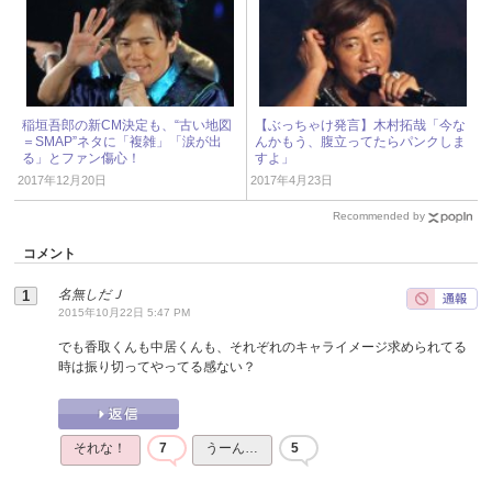
稲垣吾郎の新CM決定も、“古い地図
【ぶっちゃけ発言】木村拓哉「今な
＝SMAP”ネタに「複雑」「涙が出
んかもう、腹立ってたらパンクしま
る」とファン傷心！
すよ」
2017年12月20日
2017年4月23日
Recommended by
コメント
名無しだＪ
2015年10月22日 5:47 PM
でも香取くんも中居くんも、それぞれのキャライメージ求められてる
時は振り切ってやってる感ない？
それな！
7
うーん…
5