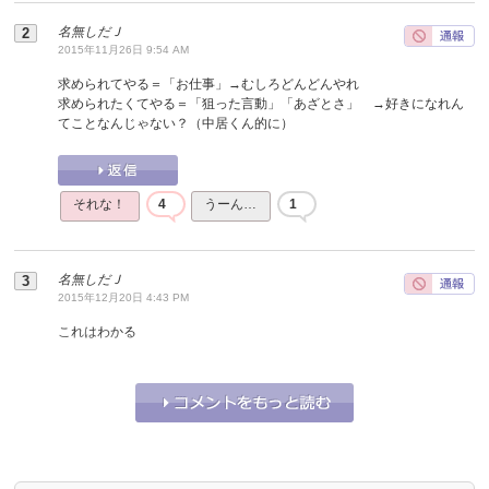
名無しだＪ
2015年11月26日 9:54 AM
求められてやる＝「お仕事」→むしろどんどんやれ
求められたくてやる＝「狙った言動」「あざとさ」 →好きになれん
てことなんじゃない？（中居くん的に）
それな！
4
うーん…
1
名無しだＪ
2015年12月20日 4:43 PM
これはわかる
それな！
0
うーん…
0