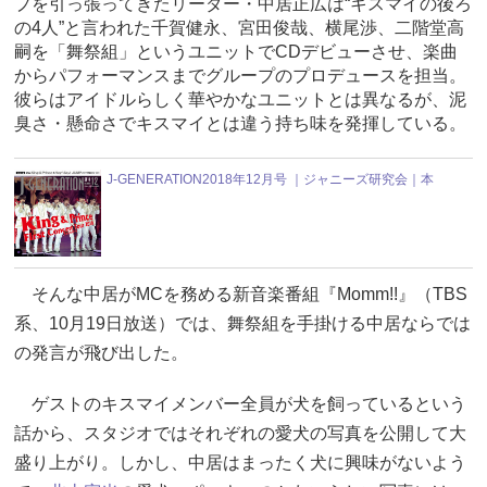
プを引っ張ってきたリーダー・中居正広は“キスマイの後ろ
の4人”と言われた千賀健永、宮田俊哉、横尾渉、二階堂高
嗣を「舞祭組」というユニットでCDデビューさせ、楽曲
からパフォーマンスまでグループのプロデュースを担当。
彼らはアイドルらしく華やかなユニットとは異なるが、泥
臭さ・懸命さでキスマイとは違う持ち味を発揮している。
J-GENERATION2018年12月号 ｜ジャニーズ研究会｜本
そんな中居がMCを務める新音楽番組『Momm!!』（TBS
系、10月19日放送）では、舞祭組を手掛ける中居ならでは
の発言が飛び出した。
ゲストのキスマイメンバー全員が犬を飼っているという
話から、スタジオではそれぞれの愛犬の写真を公開して大
盛り上がり。しかし、中居はまったく犬に興味がないよう