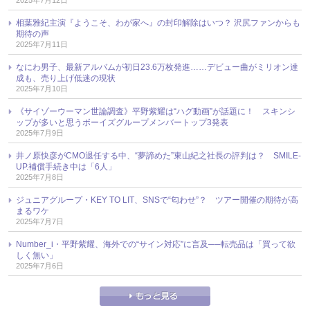
相葉雅紀主演『ようこそ、わが家へ』の封印解除はいつ？ 沢尻ファンからも
期待の声
2025年7月11日
なにわ男子、最新アルバムが初日23.6万枚発進……デビュー曲がミリオン達
成も、売り上げ低迷の現状
2025年7月10日
《サイゾーウーマン世論調査》平野紫耀は“ハグ動画”が話題に！ スキンシ
ップが多いと思うボーイズグループメンバートップ3発表
2025年7月9日
井ノ原快彦がCMO退任する中、“夢諦めた”東山紀之社長の評判は？ SMILE-
UP.補償手続き中は「6人」
2025年7月8日
ジュニアグループ・KEY TO LIT、SNSで“匂わせ”？ ツアー開催の期待が高
まるワケ
2025年7月7日
Number_i・平野紫耀、海外での“サイン対応”に言及──転売品は「買って欲
しく無い」
2025年7月6日