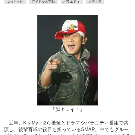
ぶっちゃけ
アイドルの言動
バラエティ
メディア
「脚キレイ！」
近年、Kis-My-Ft2ら後輩とドラマやバラエティ番組で共
演し、後輩育成の役目も担っているSMAP。中でもグルー