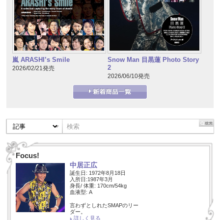
嵐 ARASHI’s Smile
Snow Man 目黒蓮 Photo Story
2
2026/02/21発売
2026/06/10発売
Focus!
中居正広
誕生日: 1972年8月18日
入所日:1987年3月
身長/ 体重: 170cm/54kg
血液型: A
言わずとしれたSMAPのリー
ダー。
詳しく見る