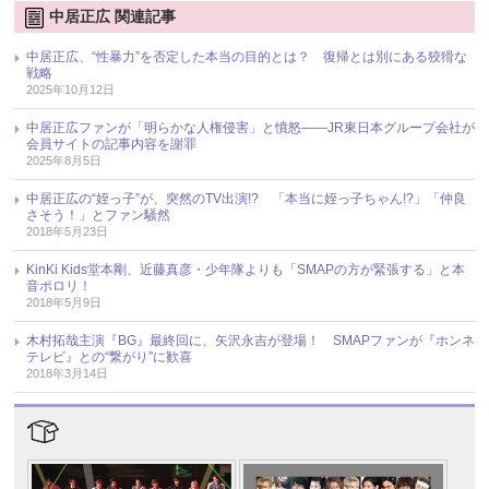
中居正広 関連記事
中居正広、“性暴力”を否定した本当の目的とは？ 復帰とは別にある狡猾な
戦略
2025年10月12日
中居正広ファンが「明らかな人権侵害」と憤怒――JR東日本グループ会社が
会員サイトの記事内容を謝罪
2025年8月5日
中居正広の“姪っ子”が、突然のTV出演!? 「本当に姪っ子ちゃん!?」「仲良
さそう！」とファン騒然
2018年5月23日
KinKi Kids堂本剛、近藤真彦・少年隊よりも「SMAPの方が緊張する」と本
音ポロリ！
2018年5月9日
木村拓哉主演『BG』最終回に、矢沢永吉が登場！ SMAPファンが『ホンネ
テレビ』との“繋がり”に歓喜
2018年3月14日