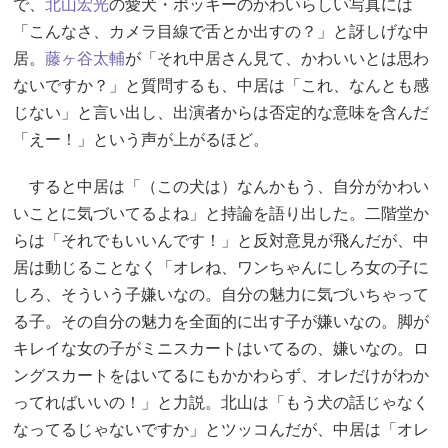
で、
北山宏光
の愛犬・ポッキーのかわいらしい写真には
「こんなさ、カメラ目線で舌とか出すの？」と訝しげな中
居。
藤ヶ谷太輔
が「それ中居さん見て、かわいいとは思わ
ないですか？」と質問するも、中居は「これ、なんとも感
じない」と言い出し、出演者からは否定的な意味を含んだ
「えー！」という声が上がるほど。
すると中居は「（この犬は）なんかもう、自分がかわい
いことに気づいてるよね」と持論を語り出した。二階堂か
らは「それでもいいんです！」と反対意見が飛んだが、中
居は動じることなく「オレね、ワンちゃんにしろ女の子に
しろ、そういう子嫌いなの。自分の魅力に気づいちゃって
る子。その自分の魅力を全面的に出す子が嫌いなの。脚が
キレイな女の子がミニスカートはいてるの、嫌いなの。ロ
ングスカートをはいてるにもかかわらず、オレだけがわか
ってればいいの！」と力説。北山は「もう犬の話じゃなく
なってるじゃないですか」とツッコんだが、中居は「オレ