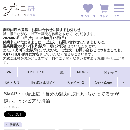
マイページ
ストア
メニュー
夏季休暇 の発送・お問い合わせに関するお知らせ
誠に勝手ながら、以下の期間を休業とさせていただきます。
2026年8月11日(火)~2026年8月16日(日)
休業中にいただきました、ご注文・お問い合わせにつきましては、
営業再開の8月17日(月)以降、順に対応
させていただきます。
また、
8月8日(土)以降にいただいた、ご注文・
お問い合わせにつきましても、
8月17日(月)以降に対応
させていただく場合がございます。
大変ご迷惑をおかけしますが、
何卒ご了承くださいますようお願い申し上げま
す。
V6
KinKi Kids
嵐
NEWS
関ジャニ∞
KAT-TUN
Hey!Say!JUMP
Kis-My-Ft2
Sexy Zone
▼
SMAP・中居正広「自分の魅力に気づいちゃってる子が
嫌い」とシビアな持論
2015.10.22
中居正広