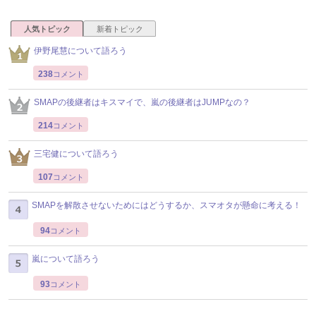
人気トピック
新着トピック
伊野尾慧について語ろう
238
コメント
SMAPの後継者はキスマイで、嵐の後継者はJUMPなの？
214
コメント
三宅健について語ろう
107
コメント
SMAPを解散させないためにはどうするか、スマオタが懸命に考える！
94
コメント
嵐について語ろう
93
コメント