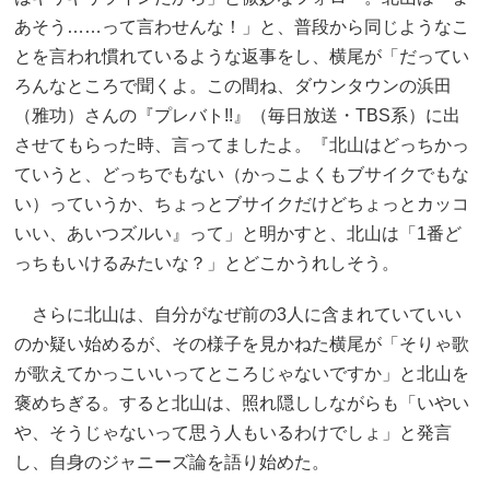
あそう……って言わせんな！」と、普段から同じようなこ
とを言われ慣れているような返事をし、横尾が「だってい
ろんなところで聞くよ。この間ね、ダウンタウンの浜田
（雅功）さんの『プレバト!!』（毎日放送・TBS系）に出
させてもらった時、言ってましたよ。『北山はどっちかっ
ていうと、どっちでもない（かっこよくもブサイクでもな
い）っていうか、ちょっとブサイクだけどちょっとカッコ
いい、あいつズルい』って」と明かすと、北山は「1番ど
っちもいけるみたいな？」とどこかうれしそう。
さらに北山は、自分がなぜ前の3人に含まれていていい
のか疑い始めるが、その様子を見かねた横尾が「そりゃ歌
が歌えてかっこいいってところじゃないですか」と北山を
褒めちぎる。すると北山は、照れ隠ししながらも「いやい
や、そうじゃないって思う人もいるわけでしょ」と発言
し、自身のジャニーズ論を語り始めた。