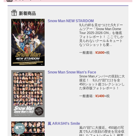
新着商品
Snow Man NEW STARDOM
9人の絆を見せつけた5大ドー
ムツアー「Snow Man Dome
Tour 2025-2026 ON」を徹底
フォトレポート！ ここでしか
見られないクール＆キュート
なソロショットも要...
一般書籍 :
¥1600
+税
Snow Man Snow Man's Face
Snow Manメンバーの笑顔に大
接近！ 9人の“顔”だけを全
450ショット超コレクションし
た保存版フォトレポート！
一般書籍 :
¥1400
+税
嵐 ARASHI’s Smile
嵐の“顔”に大接近。450超の写
真で5人の笑顔の歴史を完全収
録したフォトレポート！ 相葉