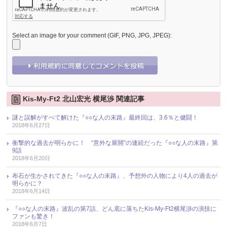
Select an image for your comment (GIF, PNG, JPG, JPEG):
Kis-My-Ft2 北山宏光 横尾渉 関連記事
謎と誤解がすべて解けた『○○な人の末路』最終回は、3.6％と健闘！
2018年6月27日
衝撃的な過去が明らかに！ “意外な展開”の連続だった『○○な人の末路』第
9話
2018年6月20日
布石が生かされてきた『○○な人の末路』、予想外の人物により4人の過去が
明らかに？
2018年6月14日
『○○な人の末路』波乱の第7話、どん底に落ちたKis-My-Ft2横尾渉の演技に
ファンも驚き！
2018年6月7日