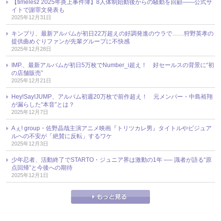
【timelesz 2025年炎上事件簿】8人体制始動後からの騒動を回顧――公式サ
イトで謝罪文発表も
2025年12月31日
キンプリ、最新アルバムが初日22万超えの好調発進のウラで……狩野英孝の
提供曲めぐりファンが先輩グループに不快感
2025年12月28日
IMP.、最新アルバムが初日5万枚でNumber_i超え！ 好セールスの背景に“初
の店舗販売”
2025年12月21日
Hey!Say!JUMP、アルバム初週20万枚で前作超え！ 元メンバー・中島裕翔
が漏らした“本音”とは？
2025年12月7日
Aぇ! group・佐野晶哉主演アニメ映画『トリツカレ男』タイトルやビジュア
ルへの不安が「絶賛に反転」するワケ
2025年12月3日
少年忍者、活動終了でSTARTO・ジュニア界は激動の1年 ── 識者が語る“原
点回帰”と今後への期待
2025年12月1日