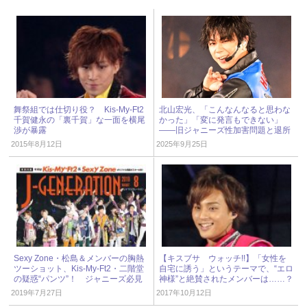
舞祭組では仕切り役？ Kis-My-Ft2
北山宏光、「こんなんなると思わな
千賀健永の「裏千賀」な一面を横尾
かった」「変に発言もできない」
渉が暴露
――旧ジャニーズ性加害問題と退所
後の“本音” « ジャニーズ研究会
2015年8月12日
2025年9月25日
Sexy Zone・松島＆メンバーの胸熱
【キスブサ ウォッチ!!】「女性を
ツーショット、Kis-My-Ft2・二階堂
自宅に誘う」というテーマで、“エロ
の疑惑“パンツ”！ ジャニーズ必見
神様”と絶賛されたメンバーは……？
写真
2019年7月27日
2017年10月12日