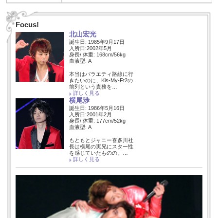
Focus!
北山宏光
誕生日: 1985年9月17日
入所日:2002年5月
身長/ 体重: 168cm/56kg
血液型: A
本当はバラエティ路線に行
きたいのに、Kis-My-Ft2の
前列という責務を…
詳しく見る
横尾渉
誕生日: 1986年5月16日
入所日:2001年2月
身長/ 体重: 177cm/52kg
血液型: A
もともとジャニー喜多川社
長は横尾の実兄にスター性
を感じていたものの、…
詳しく見る