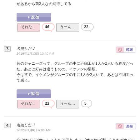
があるから前3人なの納得してる
それな！
46
うーん…
22
名無しだＪ
2016年1月13日 10:40 PM
昔のジャニーズって、グループの中に不細工が1人か2人いる程度だっ
た。あとは好みは違うものの、イケメンの部類。
今は逆で、イケメンがグループの中に1人か2人いて、あとは不細工っ
て感じ。
それな！
22
うーん…
5
名無しだＪ
2022年3月9日 6:08 AM
北山はマジでナルシストだと思う｡キスブサとかの話し方とかがナルシ