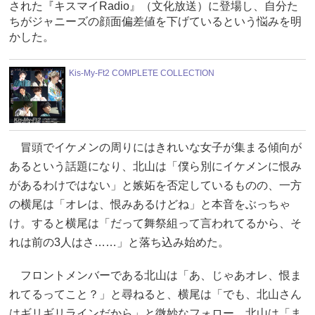
された『キスマイRadio』（文化放送）に登場し、自分た
ちがジャニーズの顔面偏差値を下げているという悩みを明
かした。
Kis-My-Ft2 COMPLETE COLLECTION
冒頭でイケメンの周りにはきれいな女子が集まる傾向が
あるという話題になり、北山は「僕ら別にイケメンに恨み
があるわけではない」と嫉妬を否定しているものの、一方
の横尾は「オレは、恨みあるけどね」と本音をぶっちゃ
け。すると横尾は「だって舞祭組って言われてるから、そ
れは前の3人はさ……」と落ち込み始めた。
フロントメンバーである北山は「あ、じゃあオレ、恨ま
れてるってこと？」と尋ねると、横尾は「でも、北山さん
はギリギリラインだから」と微妙なフォロー。北山は「ま