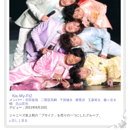
Kis-My-Ft2
メンバー：
宮田俊哉
二階堂高嗣
千賀健永
横尾渉
玉森裕太
藤ヶ谷太
輔
北山宏光
デビュー：2011年8月10日
ジャニーズ史上初の「ブサイク」を売りの一つにしたグループ。
詳しく見る