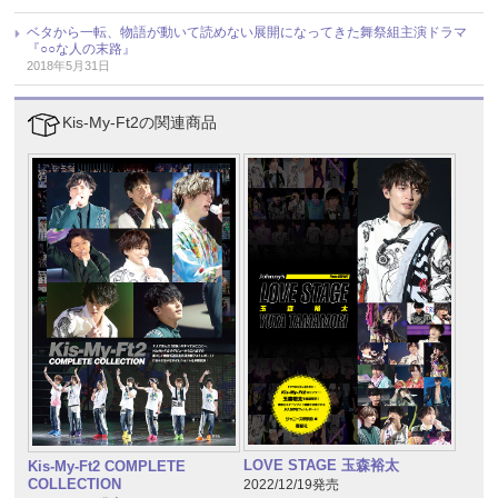
ベタから一転、物語が動いて読めない展開になってきた舞祭組主演ドラマ
『○○な人の末路』
2018年5月31日
Kis-My-Ft2の関連商品
LOVE STAGE 玉森裕太
Kis-My-Ft2 COMPLETE
COLLECTION
2022/12/19発売