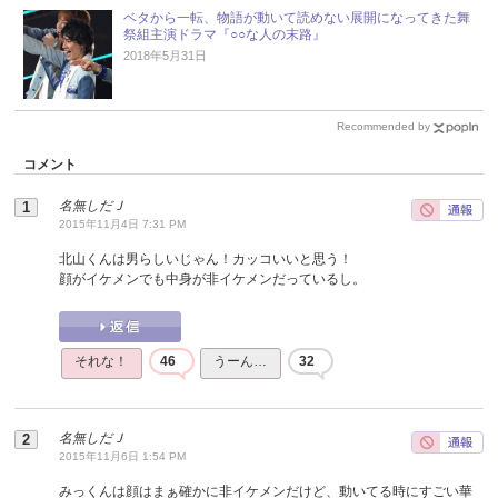
ベタから一転、物語が動いて読めない展開になってきた舞
祭組主演ドラマ『○○な人の末路』
2018年5月31日
Recommended by
コメント
名無しだＪ
2015年11月4日 7:31 PM
北山くんは男らしいじゃん！カッコいいと思う！
顔がイケメンでも中身が非イケメンだっているし。
それな！
46
うーん…
32
名無しだＪ
2015年11月6日 1:54 PM
みっくんは顔はまぁ確かに非イケメンだけど、動いてる時にすごい華