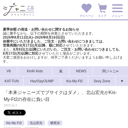
マイページ
ストア
メニュー
夏季休暇 の発送・お問い合わせに関するお知らせ
誠に勝手ながら、以下の期間を休業とさせていただきます。
2026年8月11日(火)~2026年8月16日(日)
休業中にいただきました、ご注文・お問い合わせにつきましては、
営業再開の8月17日(月)以降、順に対応
させていただきます。
また、
8月8日(土)以降にいただいた、ご注文・
お問い合わせにつきましても、
8月17日(月)以降に対応
させていただく場合がございます。
大変ご迷惑をおかけしますが、
何卒ご了承くださいますようお願い申し上げま
す。
V6
KinKi Kids
嵐
NEWS
関ジャニ∞
KAT-TUN
Hey!Say!JUMP
Kis-My-Ft2
Sexy Zone
▼
「本来ジャニーズでブサイクはダメ」、北山宏光がKis-
My-Ft2の存在に負い目
2015.11.2
Kis-My-Ft2
北山宏光
横尾渉