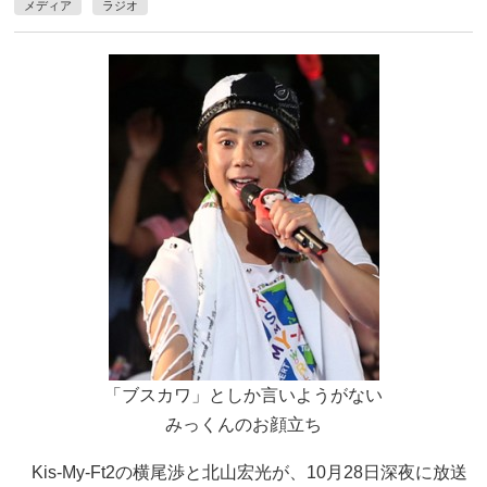
メディア
ラジオ
「ブスカワ」としか言いようがない
みっくんのお顔立ち
Kis-My-Ft2の横尾渉と北山宏光が、10月28日深夜に放送