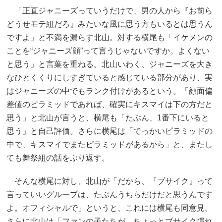
「正直ジャニーズっていうだけで、男の人から『お前ら
どうせモテ組だろ』みたいな風に思う方もいるとは思うん
ですよ」と不満を漏らす北山。対する横尾も「イケメンの
ことを“ジャニーズ顔”って言うじゃないですか。よくない
と思う」と言葉を重ねる。北山いわく、ジャニーズを大き
なひとくくりにしすぎていると感じている部分があり、実
はジャニーズの中でもランク付けがあるという。「顔面偏
差値のピラミッドであれば、確実にキスマイは下の方だと
思う」と北山が言うと、横尾も「たぶん、1番下にいると
思う」と自己評価。さらに横尾は「でっかいピラミッドの
中で、キスマイでまたピラミッドがあるから」と、またし
ても舞祭組の話をぶり返す。
そんな横尾に対し、北山が「だから、『ブサイク』って
言っていいグループは、たぶんうちらだけだと思うんです
よ。オフィシャルで」というと、これには横尾も同意見。
さらに北山は「ファンの子たちが、ちょっとブサイク慣れ