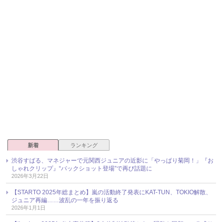
新着
ランキング
渋谷すばる、マネジャーで元関西ジュニアの近影に「やっぱり菊岡！」『お
しゃれクリップ』“バックショット登場”で再び話題に
2026年3月22日
【STARTO 2025年総まとめ】嵐の活動終了発表にKAT-TUN、TOKIO解散、
ジュニア再編……波乱の一年を振り返る
2026年1月1日