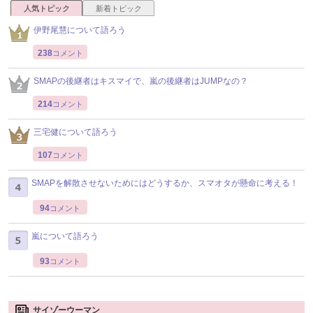
人気トピック
新着トピック
伊野尾慧について語ろう
238
コメント
SMAPの後継者はキスマイで、嵐の後継者はJUMPなの？
214
コメント
三宅健について語ろう
107
コメント
SMAPを解散させないためにはどうするか、スマオタが懸命に考える！
94
コメント
嵐について語ろう
93
コメント
サイゾーウーマン