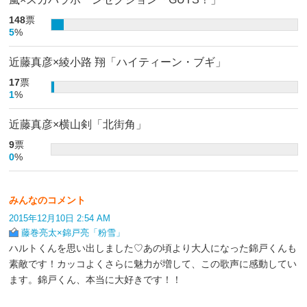
148
票
5
%
近藤真彦×綾小路 翔「ハイティーン・ブギ」
17
票
1
%
近藤真彦×横山剣「北街角」
9
票
0
%
みんなのコメント
2015年12月10日 2:54 AM
藤巻亮太×錦戸亮「粉雪」
ハルトくんを思い出しました♡あの頃より大人になった錦戸くんも
素敵です！カッコよくさらに魅力が増して、この歌声に感動してい
ます。錦戸くん、本当に大好きです！！