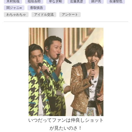
木村拓哉
稲垣吾郎
草なぎ剛
近藤真彦
錦戸亮
長瀬智也
関ジャニ∞
香取慎吾
わちゃわちゃ
アイドル交流
アンケート
いつだってファンは仲良しショット
が見たいのさ！