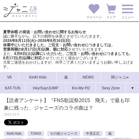
マイページ
ストア
メニュー
夏季休暇 の発送・お問い合わせに関するお知らせ
誠に勝手ながら、以下の期間を休業とさせていただきます。
2026年8月11日(火)~2026年8月16日(日)
休業中にいただきました、ご注文・お問い合わせにつきましては、
営業再開の8月17日(月)以降、順に対応
させていただきます。
また、
8月8日(土)以降にいただいた、ご注文・
お問い合わせにつきましても、
8月17日(月)以降に対応
させていただく場合がございます。
大変ご迷惑をおかけしますが、
何卒ご了承くださいますようお願い申し上げま
す。
V6
KinKi Kids
嵐
NEWS
関ジャニ∞
KAT-TUN
Hey!Say!JUMP
Kis-My-Ft2
Sexy Zone
▼
【読者アンケート】『FNS歌謡祭2015 飛天』で最も印
象に残った、ジャニーズのコラボ曲は？
2015.12.3
KinKi Kids
TOKIO
その他ジャニーズ
中居正広
嵐