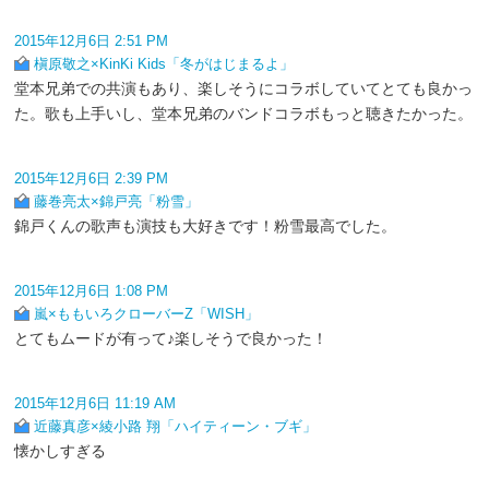
2015年12月6日 2:51 PM
槇原敬之×KinKi Kids「冬がはじまるよ」
堂本兄弟での共演もあり、楽しそうにコラボしていてとても良かっ
た。歌も上手いし、堂本兄弟のバンドコラボもっと聴きたかった。
2015年12月6日 2:39 PM
藤巻亮太×錦戸亮「粉雪」
錦戸くんの歌声も演技も大好きです！粉雪最高でした。
2015年12月6日 1:08 PM
嵐×ももいろクローバーZ「WISH」
とてもムードが有って♪楽しそうで良かった！
2015年12月6日 11:19 AM
近藤真彦×綾小路 翔「ハイティーン・ブギ」
懐かしすぎる