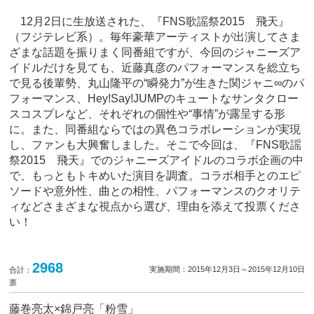
12月2日に生放送された、『FNS歌謡祭2015 飛天』
（フジテレビ系）。毎年豪華アーティストが出演してさま
ざまな話題を振りまく同番組ですが、今回のジャニーズア
イドルだけを見ても、近藤真彦のパフォーマンスを総立ち
で見る後輩勢、丸山隆平の“瞬発力”が生きた関ジャニ∞のパ
フォーマンス、Hey!Say!JUMPのキュートなサンタクロー
スコスプレなど、それぞれの個性や“事情”が露呈する形
に。また、同番組ならではの異色コラボレーションが実現
し、ファンも大興奮しました。そこで今回は、『FNS歌謡
祭2015 飛天』でのジャニーズアイドルのコラボ企画の中
で、もっともトキめいた演目を調査。コラボ相手とのエピ
ソードや意外性、曲との相性、パフォーマンスのクオリテ
ィなどさまざまな視点から選び、理由を添えて投票くださ
い！
2968
実施期間：2015年12月3日～2015年12月10日
合計：
票
藤巻亮太×錦戸亮「粉雪」