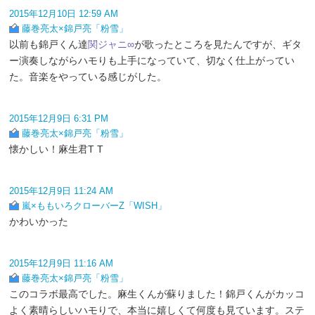
2015年12月10日 12:59 AM
藤巻亮太×錦戸亮「粉雪」
以前も錦戸くん達
関ジャニ∞
が歌ったところを見たんですが、ギタ
ー演奏しながらハモりも上手になっていて、切なく仕上がってい
た。音楽をやっている感じがした。
2015年12月9日 6:31 PM
藤巻亮太×錦戸亮「粉雪」
懐かしい！麻生君T T
2015年12月9日 11:24 AM
嵐×ももいろクローバーZ「WISH」
かわいかった
2015年12月9日 11:16 AM
藤巻亮太×錦戸亮「粉雪」
このコラボ最高でした。麻生くんが蘇りました！錦戸くんがカッコ
よく素晴らしいハモりで、本当に嬉しくて何度も見ています。ステ