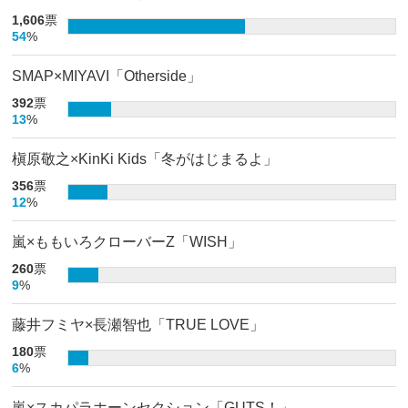
1,606
票
54
%
SMAP×MIYAVI「Otherside」
392
票
13
%
槇原敬之×KinKi Kids「冬がはじまるよ」
356
票
12
%
嵐×ももいろクローバーZ「WISH」
260
票
9
%
藤井フミヤ×長瀬智也「TRUE LOVE」
180
票
6
%
嵐×スカパラホーンセクション「GUTS！」