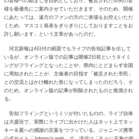
の皆様への励ましを目的としており、被災された市民の皆
様を最優先にご案内させていただきます。そのため、開催
にあたっては、遠方のファンの方のご来場をお控えいただ
くため、マスコミ発表をぎりぎりにしておりますことをお
許し願います」という文章があったのだ。
河北新報は4日付の紙面でもライブの告知記事を出して
いるが、オンライン版での記事は開催2日前というタイミ
ングがフライングとなったことや、県内にとどまらず全国
に周知されたことが、主催者の目指す「被災された市民」
との交流とはかけ離れた形になってしまったのだろう。そ
のため、オンライン版の記事が削除されたものと推測され
る。
告知フライングというミソが付いたものの、ライブ自体
は大盛況で、実際にライブに出かけた人はネット上でタッ
キー＆翼への感謝の言葉をつづっている。ジャニーズ携帯
公式サイト「Johnny’s web」で、滝沢は「久々に石巻の皆