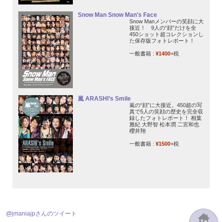
Snow Man Snow Man's Face
Snow Manメンバーの笑顔に大
接近！ 9人の“顔”だけを全
450ショット超コレクションし
た保存版フォトレポート！
一般書籍 :
¥1400
+税
嵐 ARASHI’s Smile
嵐の“顔”に大接近。450超の写
真で5人の笑顔の歴史を完全収
録したフォトレポート！ 相葉
雅紀 大野智 松本潤 二宮和也
櫻井翔
一般書籍 :
¥1500
+税
@jmaniajpさんのツイート