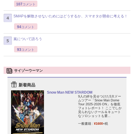
107
コメント
SMAPを解散させないためにはどうするか、スマオタが懸命に考える！
94
コメント
嵐について語ろう
93
コメント
サイゾーウーマン
新着商品
Snow Man NEW STARDOM
9人の絆を見せつけた5大ドー
ムツアー「Snow Man Dome
Tour 2025-2026 ON」を徹底
フォトレポート！ ここでしか
見られないクール＆キュート
なソロショットも要...
一般書籍 :
¥1600
+税