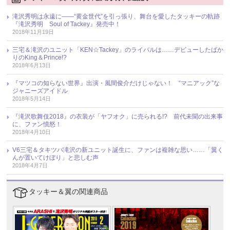
滝沢秀明は永遠に――“黄金世代”を引っ張り、舞台を愛したタッキーの軌跡
『滝沢秀明 Soul of Tackey』発売中！
2018年11月19日
三宅＆滝沢のユニット「KEN☆Tackey」のライバルは……デビューしたばか
りのKing＆Prince!?
2018年6月13日
『マツコの知らない世界』出演・風間俊介だけじゃない！ “マニアック”な
ジャニーズアイドル
2018年5月14日
『滝沢歌舞伎2018』の衣装が「ヤフオク」に売られる!? 前代未聞の出来事
に、ファン憤怒！
2018年4月10日
V6三宅＆タキツバ滝沢の新ユニット誕生に、ファンは複雑な思い……「翼く
んが置いてけぼり」と悲しむ声
2018年4月7日
タッキー＆翼の関連商品