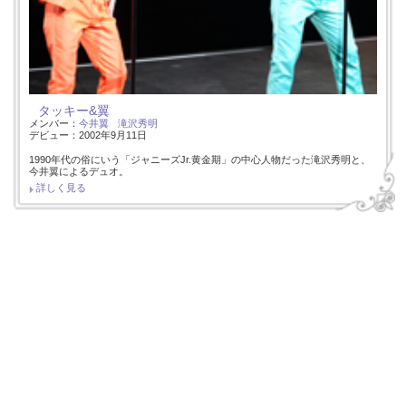
タッキー&翼
メンバー：
今井翼
滝沢秀明
デビュー：2002年9月11日
1990年代の俗にいう「ジャニーズJr.黄金期」の中心人物だった滝沢秀明と、
今井翼によるデュオ。
詳しく見る