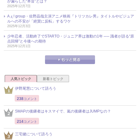
が漏らした“本音”とは？
2025年12月7日
Aぇ! group・佐野晶哉主演アニメ映画『トリツカレ男』タイトルやビジュア
ルへの不安が「絶賛に反転」するワケ
2025年12月3日
少年忍者、活動終了でSTARTO・ジュニア界は激動の1年 ── 識者が語る“原
点回帰”と今後への期待
2025年12月1日
人気トピック
新着トピック
伊野尾慧について語ろう
238
コメント
SMAPの後継者はキスマイで、嵐の後継者はJUMPなの？
214
コメント
三宅健について語ろう