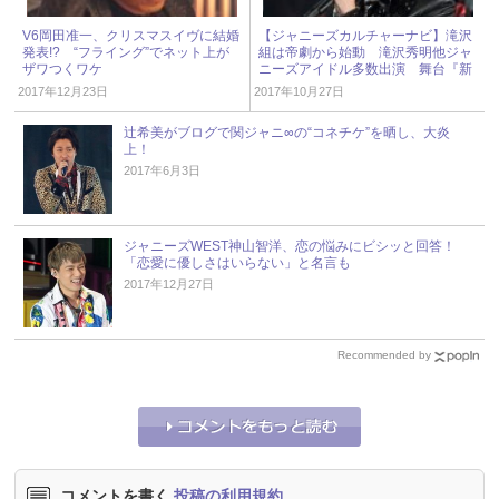
V6岡田准一、クリスマスイヴに結婚
【ジャニーズカルチャーナビ】滝沢
発表!? “フライング”でネット上が
組は帝劇から始動 滝沢秀明他ジャ
ザワつくワケ
ニーズアイドル多数出演 舞台『新
春滝沢革命』
2017年12月23日
2017年10月27日
辻希美がブログで関ジャニ∞の“コネチケ”を晒し、大炎
上！
2017年6月3日
ジャニーズWEST神山智洋、恋の悩みにビシッと回答！
「恋愛に優しさはいらない」と名言も
2017年12月27日
Recommended by
コメントを書く
投稿の利用規約