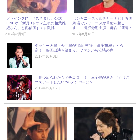
フライング!? 『めざまし』公式
【ジャニーズカルチャーナビ】帝国
LINEが「新月9ドラマ主演の相葉雅
劇場でジャニーズが革命を起こ
紀さん」と配信後すぐに削除
す！ 滝沢秀明主演 舞台『新春・
滝沢革命』
2017年2月9日
2017年8月18日
タッキー＆翼・今井翼が“退所説”を「事実無根」と否
定！ 映画出演も決まり、ファンから安堵の声
2017年10月3日
「見つめられたらイチコロ」！ 三宅健が選ぶ、“クリス
マスデートしたい”V6メンバーは？
2017年12月15日