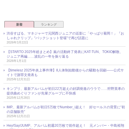
新着
ランキング
渋谷すばる、マネジャーで元関西ジュニアの近影に「やっぱり菊岡！」『お
しゃれクリップ』“バックショット登場”で再び話題に
2026年3月22日
【STARTO 2025年総まとめ】嵐の活動終了発表にKAT-TUN、TOKIO解散、
ジュニア再編……波乱の一年を振り返る
2026年1月1日
【timelesz 2025年炎上事件簿】8人体制始動後からの騒動を回顧――公式サ
イトで謝罪文発表も
2025年12月31日
キンプリ、最新アルバムが初日22万超えの好調発進のウラで……狩野英孝の
提供曲めぐりファンが先輩グループに不快感
2025年12月28日
IMP.、最新アルバムが初日5万枚でNumber_i超え！ 好セールスの背景に“初
の店舗販売”
2025年12月21日
Hey!Say!JUMP、アルバム初週20万枚で前作超え！ 元メンバー・中島裕翔