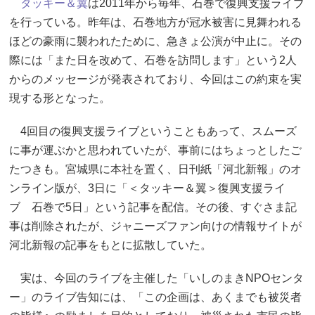
タッキー＆翼
は2011年から毎年、石巻で復興支援ライブ
を行っている。昨年は、石巻地方が冠水被害に見舞われる
ほどの豪雨に襲われたために、急きょ公演が中止に。その
際には「また日を改めて、石巻を訪問します」という2人
からのメッセージが発表されており、今回はこの約束を実
現する形となった。
4回目の復興支援ライブということもあって、スムーズ
に事が運ぶかと思われていたが、事前にはちょっとしたご
たつきも。宮城県に本社を置く、日刊紙「河北新報」のオ
ンライン版が、3日に「＜タッキー＆翼＞復興支援ライ
ブ 石巻で5日」という記事を配信。その後、すぐさま記
事は削除されたが、ジャニーズファン向けの情報サイトが
河北新報の記事をもとに拡散していた。
実は、今回のライブを主催した「いしのまきNPOセンタ
ー」のライブ告知には、「この企画は、あくまでも被災者