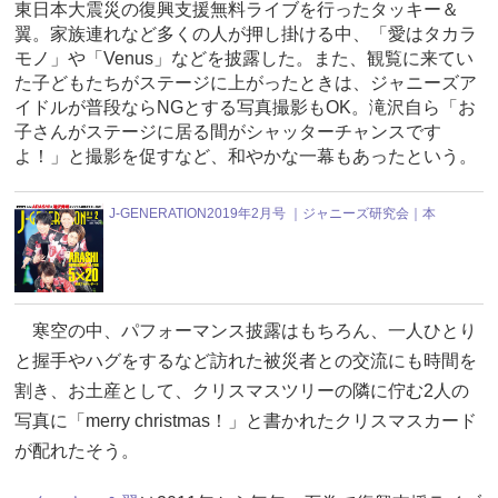
東日本大震災の復興支援無料ライブを行ったタッキー＆
翼。家族連れなど多くの人が押し掛ける中、「愛はタカラ
モノ」や「Venus」などを披露した。また、観覧に来てい
た子どもたちがステージに上がったときは、ジャニーズア
イドルが普段ならNGとする写真撮影もOK。滝沢自ら「お
子さんがステージに居る間がシャッターチャンスです
よ！」と撮影を促すなど、和やかな一幕もあったという。
J-GENERATION2019年2月号 ｜ジャニーズ研究会｜本
寒空の中、パフォーマンス披露はもちろん、一人ひとり
と握手やハグをするなど訪れた被災者との交流にも時間を
割き、お土産として、クリスマスツリーの隣に佇む2人の
写真に「merry christmas！」と書かれたクリスマスカード
が配れたそう。