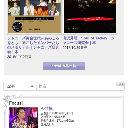
ジャニーズ黄金世代～あのころ
滝沢秀明 Soul of Tackey｜ジ
をともに過ごしたメンバーたち
ャニーズ研究会｜本
のメモリアル｜ジャニーズ研究
2018/10/29発売
会｜本
2018/11/12発売
Focus!
今井翼
誕生日: 1981年10月17日
入所日:1995年4月
身長/ 体重: 171cm/50kg
血液型: A