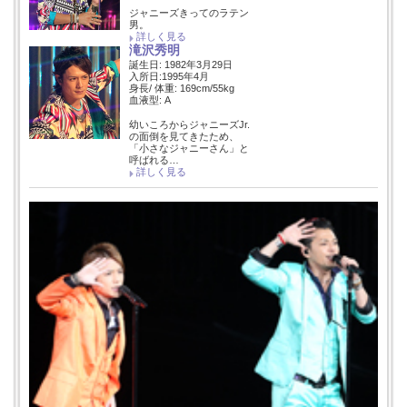
ジャニーズきってのラテン
男。
詳しく見る
滝沢秀明
誕生日: 1982年3月29日
入所日:1995年4月
身長/ 体重: 169cm/55kg
血液型: A
幼いころからジャニーズJr.
の面倒を見てきたため、
「小さなジャニーさん」と
呼ばれる…
詳しく見る