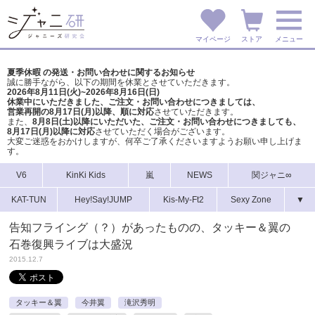
マイページ
ストア
メニュー
夏季休暇 の発送・お問い合わせに関するお知らせ
誠に勝手ながら、以下の期間を休業とさせていただきます。
2026年8月11日(火)~2026年8月16日(日)
休業中にいただきました、ご注文・お問い合わせにつきましては、
営業再開の8月17日(月)以降、順に対応
させていただきます。
また、
8月8日(土)以降にいただいた、ご注文・
お問い合わせにつきましても、
8月17日(月)以降に対応
させていただく場合がございます。
大変ご迷惑をおかけしますが、
何卒ご了承くださいますようお願い申し上げま
す。
V6
KinKi Kids
嵐
NEWS
関ジャニ∞
KAT-TUN
Hey!Say!JUMP
Kis-My-Ft2
Sexy Zone
▼
告知フライング（？）があったものの、タッキー＆翼の
石巻復興ライブは大盛況
2015.12.7
タッキー＆翼
今井翼
滝沢秀明