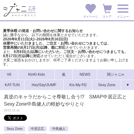
マイページ
ストア
メニュー
夏季休暇 の発送・お問い合わせに関するお知らせ
誠に勝手ながら、以下の期間を休業とさせていただきます。
2026年8月11日(火)~2026年8月16日(日)
休業中にいただきました、ご注文・お問い合わせにつきましては、
営業再開の8月17日(月)以降、順に対応
させていただきます。
また、
8月8日(土)以降にいただいた、ご注文・
お問い合わせにつきましても、
8月17日(月)以降に対応
させていただく場合がございます。
大変ご迷惑をおかけしますが、
何卒ご了承くださいますようお願い申し上げま
す。
V6
KinKi Kids
嵐
NEWS
関ジャニ∞
KAT-TUN
Hey!Say!JUMP
Kis-My-Ft2
Sexy Zone
▼
真逆のキャラだからこそ尊敬し合う!? SMAP中居正広と
Sexy Zone中島健人の軽妙なやりとり
2015.12.11
Sexy Zone
中居正広
中島健人