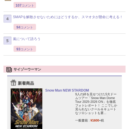
107
コメント
SMAPを解散させないためにはどうするか、スマオタが懸命に考える！
94
コメント
嵐について語ろう
93
コメント
サイゾーウーマン
新着商品
Snow Man NEW STARDOM
9人の絆を見せつけた5大ドー
ムツアー「Snow Man Dome
Tour 2025-2026 ON」を徹底
フォトレポート！ ここでしか
見られないクール＆キュート
なソロショットも要...
一般書籍 :
¥1600
+税