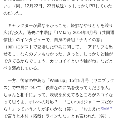
い』（同、12月22日、23日放送）をしっかりPRしていた
のだった。
キャラクターが異なるからこそ、軽妙なやりとりを繰り
広げた2人。過去に中居は「TV fan」2014年4月号（共同通
信社）のインタビューで、自身の番組『ナカイの窓』
（同）にゲストで登場した中島に関して、「アドリブも出
せるし、なんのブレもなかった。きっと、しっかりと軸が
できてるからでしょう。カッコイイという軸がね」などと
ベタ褒めしている。
一方、後輩の中島も「Wink up」15年8月号（ワニブック
ス）で中居について「後輩なのに気を使ってくださる人。
ちゃんと相手によって、表現を変えてるところがスゴイな
って思うよ。オレへの対応？ 『こいつはジャニーズだか
ら！』っていうノリが多いかな（笑）。『おまえは
SMAP
で言うと木村（拓哉）ラインだな』とも言われた（笑）。