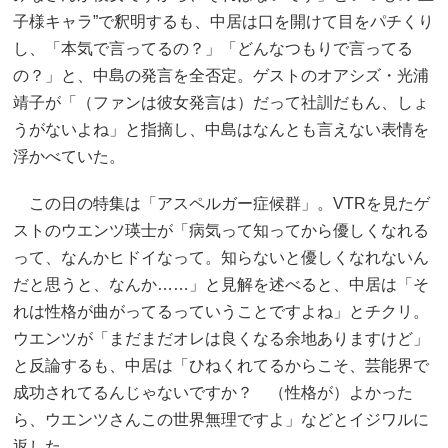
子様キャラ”で釈明するも、中居は口を開けて目をパチくり
し、「本気で言ってるの？」「どんなつもりで言ってる
の？」と、中島の発言を全否定。ゲストのオアシズ・光浦
靖子が「（ファンは彼女発言は）だって社訓だもん、しょ
うがないよね」と指摘し、中島はなんとも言えない表情を
浮かべていた。
この日の特集は「アスペルガー症候群」。VTRを見たゲ
ストのウエンツ瑛士が「病気って知ってから優しくなれる
って、なんかヒドイなって。知らないと優しくなれないん
だと思うと、なんか……」と見解を述べると、中居は「そ
れは性格が曲がってるっていうことですよね」とチクリ。
ウエンツが「まだまだオレは良くなる余地ありますけど」
と反論するも、中居は「ひねくれてるからこそ、芸能界で
成功されてるんじゃないですか？ （性格が）よかった
ら、ウエンツさんこの世界無理ですよ」などとイジワルに
返した。