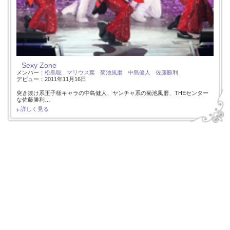
Sexy Zone
メンバー：
松島聡
マリウス葉
菊池風磨
中島健人
佐藤勝利
デビュー：2011年11月16日
突き抜け系王子様キャラの中島健人、ヤンチャ系の菊池風磨、THEセンター
な佐藤勝利…
詳しく見る