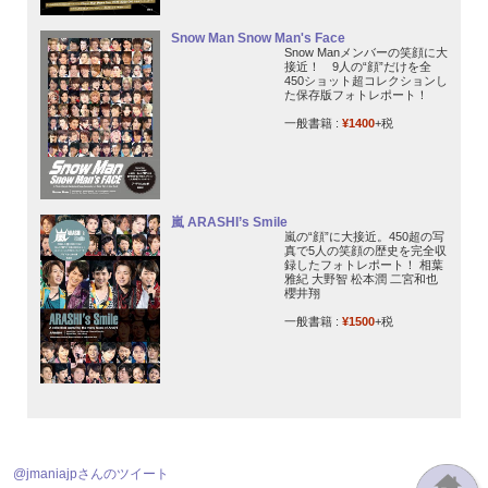
Snow Man Snow Man's Face
Snow Manメンバーの笑顔に大
接近！ 9人の“顔”だけを全
450ショット超コレクションし
た保存版フォトレポート！
一般書籍 :
¥1400
+税
嵐 ARASHI’s Smile
嵐の“顔”に大接近。450超の写
真で5人の笑顔の歴史を完全収
録したフォトレポート！ 相葉
雅紀 大野智 松本潤 二宮和也
櫻井翔
一般書籍 :
¥1500
+税
@jmaniajpさんのツイート