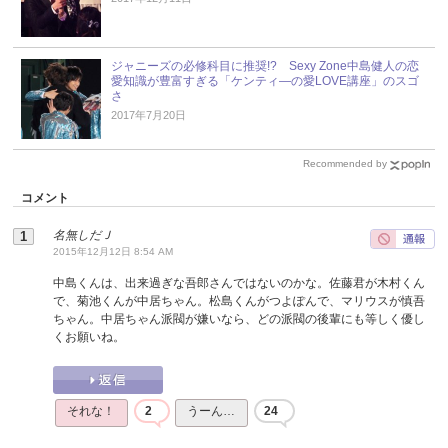
ジャニーズの必修科目に推奨!? Sexy Zone中島健人の恋
愛知識が豊富すぎる「ケンティ―の愛LOVE講座」のスゴ
さ
2017年7月20日
Recommended by
コメント
名無しだＪ
2015年12月12日 8:54 AM
中島くんは、出来過ぎな吾郎さんではないのかな。佐藤君が木村くん
で、菊池くんが中居ちゃん。松島くんがつよぽんで、マリウスが慎吾
ちゃん。中居ちゃん派閥が嫌いなら、どの派閥の後輩にも等しく優し
くお願いね。
それな！
2
うーん…
24