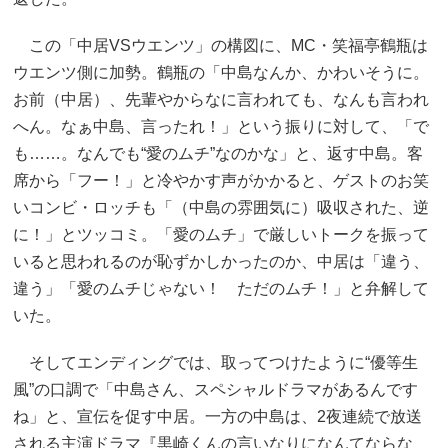
この「中居VSウエンツ」の構図に、MC・笑福亭鶴瓶は
ウエンツ側に加勢。鶴瓶の「中島なんか、かわいそうに。
お前（中居）、先輩やからなに言われても、なんも言われ
へん。なぁ中島、言ったれ！」という振りに対して、「で
も……。なんでも“愛のムチ”なのかな」と、返す中島。客
席から「フー！」と冷やかす声がかかると、ゲストのお笑
いコンビ・ロッチも「（中島の雰囲気に）吸収された、逆
に！」とツッコミ。「愛のムチ」で厳しいトークを振って
いると思われるのが恥ずかしかったのか、中居は「違う、
違う」「愛のムチじゃない！ ただのムチ！」と弁解して
いた。
そしてエンディングでは、取ってつけたように“優等生
風”の口調で「中島さん、スペシャルドラマがあるんです
ね」と、宣伝を促す中居。一方の中島は、2夜連続で放送
される主演ドラマ『黒崎くんの言いなりになんてならな