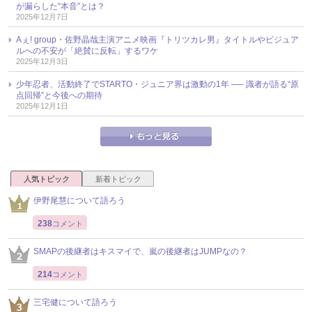
が漏らした“本音”とは？
2025年12月7日
Aぇ! group・佐野晶哉主演アニメ映画『トリツカレ男』タイトルやビジュア
ルへの不安が「絶賛に反転」するワケ
2025年12月3日
少年忍者、活動終了でSTARTO・ジュニア界は激動の1年 ── 識者が語る“原
点回帰”と今後への期待
2025年12月1日
人気トピック
新着トピック
伊野尾慧について語ろう
238
コメント
SMAPの後継者はキスマイで、嵐の後継者はJUMPなの？
214
コメント
三宅健について語ろう