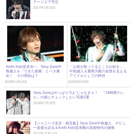
テージ上で号泣
2017年2月15日
KinKi Kids堂本光一、Sexy Zone中
「お前が歌ってるところが好き」、
島健人を「できた後輩」とベタ褒
中島健人＆重岡大毅の友情を支える
め！ その理由は？
アイドルとしての矜持
2018年1月14日
2015年6月8日
Sexy Zoneはやっぱり“5人”じゃなきゃ！ 『24時間テレ
ビ』の前にチェックしたい写真5選
2018年7月22日
【ジャニーズ名言・格言集】Sexy Zone中島健人、デビュ
ー直後を語る＆KinKi Kids堂本剛の高校時代の後悔
2017年12月11日