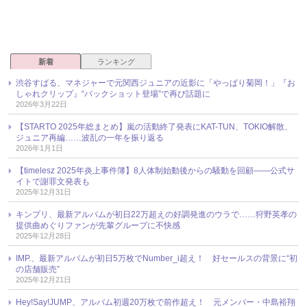
新着
ランキング
渋谷すばる、マネジャーで元関西ジュニアの近影に「やっぱり菊岡！」『お
しゃれクリップ』“バックショット登場”で再び話題に
2026年3月22日
【STARTO 2025年総まとめ】嵐の活動終了発表にKAT-TUN、TOKIO解散、
ジュニア再編……波乱の一年を振り返る
2026年1月1日
【timelesz 2025年炎上事件簿】8人体制始動後からの騒動を回顧――公式サ
イトで謝罪文発表も
2025年12月31日
キンプリ、最新アルバムが初日22万超えの好調発進のウラで……狩野英孝の
提供曲めぐりファンが先輩グループに不快感
2025年12月28日
IMP.、最新アルバムが初日5万枚でNumber_i超え！ 好セールスの背景に“初
の店舗販売”
2025年12月21日
Hey!Say!JUMP、アルバム初週20万枚で前作超え！ 元メンバー・中島裕翔