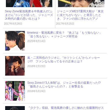
Sexy Zone菊池風磨＆中島健人の“ふ
ジャニーズWEST重岡大毅が「東京
まけん”コンビが語った、ジャニーズ
に友だちがいない」と発言したと
Jr.時代の夏の思い出とは？
き、ファンの頭に浮かんだアノ
人……
2017年8月28日
2017年6月25日
timelesz・菊池風磨に変化？ “炎上”は「もう知らない」
「追う気もない」 « ジャニーズ研究会
2025年8月14日
嵐・二宮和也のラジオに、“カツトシくん”からメッセー
ジ!? ファンなら知ってるその正体とは？
2018年2月23日
Sexy Zoneの“3人体制”は、ジャニー社長の提案だった!?
「飯島さんじゃなかったの？」と衝撃走る
2018年5月24日
『少クラ』収録、菊池風磨の優しさに触れた佐藤勝利がス