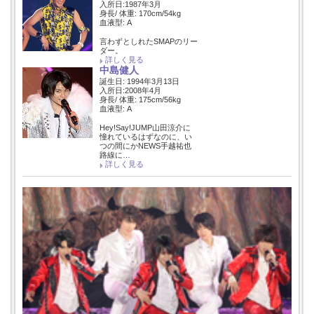
入所日:1987年3月
身長/ 体重: 170cm/54kg
血液型: A
言わずとしれたSMAPのリー
ダー。
詳しく見る
中島健人
誕生日: 1994年3月13日
入所日:2008年4月
身長/ 体重: 175cm/56kg
血液型: A
Hey!Say!JUMP山田涼介に
憧れているはずなのに、い
つの間にかNEWS手越祐也
路線に…
詳しく見る