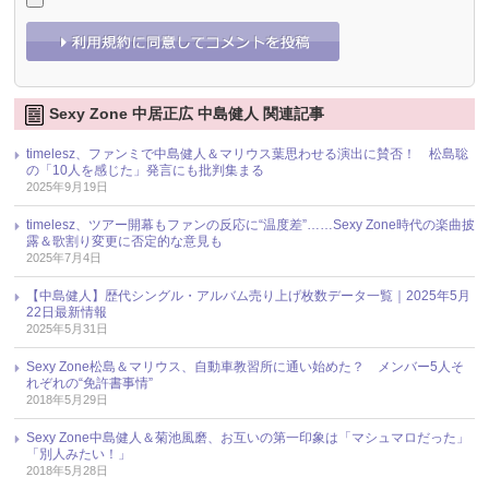
Sexy Zone 中居正広 中島健人 関連記事
timelesz、ファンミで中島健人＆マリウス葉思わせる演出に賛否！ 松島聡
の「10人を感じた」発言にも批判集まる
2025年9月19日
timelesz、ツアー開幕もファンの反応に“温度差”……Sexy Zone時代の楽曲披
露＆歌割り変更に否定的な意見も
2025年7月4日
【中島健人】歴代シングル・アルバム売り上げ枚数データ一覧｜2025年5月
22日最新情報
2025年5月31日
Sexy Zone松島＆マリウス、自動車教習所に通い始めた？ メンバー5人そ
れぞれの“免許書事情”
2018年5月29日
Sexy Zone中島健人＆菊池風磨、お互いの第一印象は「マシュマロだった」
「別人みたい！」
2018年5月28日