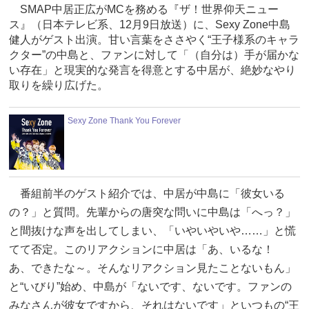
SMAP中居正広がMCを務める『ザ！世界仰天ニュー
ス』（日本テレビ系、12月9日放送）に、Sexy Zone中島
健人がゲスト出演。甘い言葉をささやく“王子様系のキャラ
クター”の中島と、ファンに対して「（自分は）手が届かな
い存在」と現実的な発言を得意とする中居が、絶妙なやり
取りを繰り広げた。
Sexy Zone Thank You Forever
番組前半のゲスト紹介では、中居が中島に「彼女いる
の？」と質問。先輩からの唐突な問いに中島は「へっ？」
と間抜けな声を出してしまい、「いやいやいや……」と慌
てて否定。このリアクションに中居は「あ、いるな！
あ、できたな～。そんなリアクション見たことないもん」
と“いびり”始め、中島が「ないです、ないです。ファンの
みなさんが彼女ですから、それはないです」といつもの“王