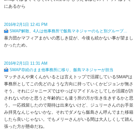
にあるから
2016年2月1日 12:41 PM
SMAP解散、4人は他事務所で飯島マネジャーのもと別グループ...
暴力団かマフィアまがいの悪しき掟が、今後も続かない事が望まし
かったため。
2016年2月1日 11:31 AM
SMAP存続のまま他事務所に移り、飯島マネジャーが担当
マッチさんや東くんがいるとは言えトップで活躍しているSMAPは
事務所としてこの先どのような方向に持っていくかビジョンが無さ
そう。それにジャニーズではやっぱりアイドルとしてしか活躍が許
されないのかと思うと年齢的にも違う所の方が生き生きするかと思
う。一応残留したので期待は出来ないけど、ジュリーさんのお手並
み拝見なんじゃないかな。それでダメなら飯島さん呼んでまた移籍
したら良いじゃない。でもメリーさんがいる間は大人しくして踏ん
張った方が懸命だね。