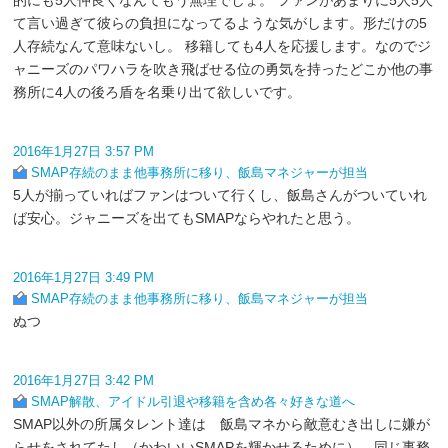
て言い過ぎて彼らの負担になってるような気がします。形だけの5
人存続なんて意味ないし。 移籍しても4人を応援します。なのでジ
ャニーズのパワハラを吹き飛ばせる位の勇気を持ったどこか他の事
務所に4人の後ろ盾を名乗り出て欲しいです。
2016年1月27日 3:57 PM
SMAP存続のまま他事務所に移り、飯島マネジャーが担当
5人が揃っていればファンはついて行くし、飯島さんがついていれ
ば安心。ジャニーズを出てもSMAPならやれたと思う。
2016年1月27日 3:49 PM
SMAP存続のまま他事務所に移り、飯島マネジャーが担当
ぬつ
2016年1月27日 3:42 PM
SMAP解散、アイドル引退や移籍を含め各々好きな道へ
SMAP以外の所属タレント達は 飯島マネから敵意むき出しに嫌が
らせをされてたし（かわいいSMAPを輝かせるために）、同じ事務