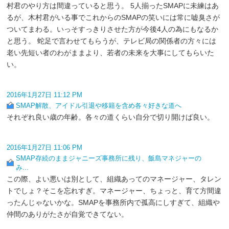
村君のやり方は間違っていると思う。 5人揃ったSMAPに未練はあ
るが、木村君がいる事でこれからのSMAPの笑いには常に嘘臭さが
ついてまわる。いっそすっきりさせた方が今後4人の為にもなるか
と思う。 蛇足で言わせてもらうが、テレビ局の関係者の方々には
老い先短い者のわがままより、若者の未来を大事にしてもらいた
い。
2016年1月27日 11:12 PM
SMAP解散、アイドル引退や移籍を含め各々好きな道へ
それぞれ良い歳の年齢。各々の道くらい自分で切り開けば良い。
2016年1月27日 11:06 PM
SMAP存続のままジャニーズ事務所に残り、飯島マネジャーの
み...
この際、よい悪いは別として、組織あってのマネージャー、タレン
トでしょ？そこを忘れすぎ。マネージャー、ちょっと、育て方間違
ったんじゃないかな。SMAPを事務所内で孤高にしすぎて、組織や
仲間のありがたさが自覚できてない。