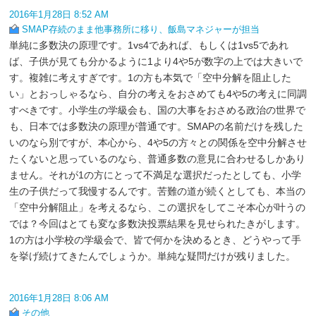
2016年1月28日 8:52 AM
SMAP存続のまま他事務所に移り、飯島マネジャーが担当
単純に多数決の原理です。1vs4であれば、もしくは1vs5であれ
ば、子供が見ても分かるように1より4や5が数字の上では大きいで
す。複雑に考えすぎです。1の方も本気で「空中分解を阻止した
い」とおっしゃるなら、自分の考えをおさめても4や5の考えに同調
すべきです。小学生の学級会も、国の大事をおさめる政治の世界で
も、日本では多数決の原理が普通です。SMAPの名前だけを残した
いのなら別ですが、本心から、4や5の方々との関係を空中分解させ
たくないと思っているのなら、普通多数の意見に合わせるしかあり
ません。それが1の方にとって不満足な選択だったとしても、小学
生の子供だって我慢するんです。苦難の道が続くとしても、本当の
「空中分解阻止」を考えるなら、この選択をしてこそ本心が叶うの
では？今回はとても変な多数決投票結果を見せられたきがします。
1の方は小学校の学級会で、皆で何かを決めるとき、どうやって手
を挙げ続けてきたんでしょうか。単純な疑問だけが残りました。
2016年1月28日 8:06 AM
その他