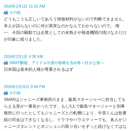
2016年2月1日 11:16 AM
その他
どうもこうも正しいであろう情報材料がないので判断できません。
本人が語らないのに何が真実なのかなんてわからないので。 唯
一、今回の騒動では企業としての未熟さや報道機関の情けなさだけ
が印象に残りました。
2016年2月1日 4:38 AM
SMAP解散、アイドル引退や移籍を含め各々好きな道へ
日本国は基本的人権が尊重されるはず
2016年1月31日 9:49 PM
その他
SMAPはジャニーズ事務所のまま、飯島マネージャーに担当しても
らえる形が一番良かったです。もし5人で飯島マネージャーと別事
務所に行ったとしてもジャニーズとの軋轢により、中居くんは歌番
組の司会はできなくなるし、ドラマやバラエティーでも、各人がジ
ャニーズタレントとポジションの取り合いをずっと続けなくてはな