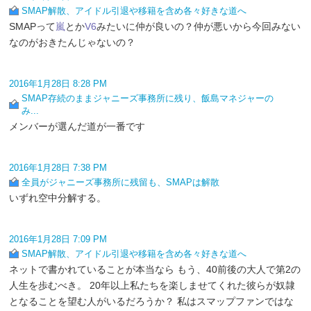
SMAP解散、アイドル引退や移籍を含め各々好きな道へ
SMAPって
嵐
とか
V6
みたいに仲が良いの？仲が悪いから今回みない
なのがおきたんじゃないの？
2016年1月28日 8:28 PM
SMAP存続のままジャニーズ事務所に残り、飯島マネジャーの
み...
メンバーが選んだ道が一番です
2016年1月28日 7:38 PM
全員がジャニーズ事務所に残留も、SMAPは解散
いずれ空中分解する。
2016年1月28日 7:09 PM
SMAP解散、アイドル引退や移籍を含め各々好きな道へ
ネットで書かれていることが本当なら もう、40前後の大人で第2の
人生を歩むべき。 20年以上私たちを楽しませてくれた彼らが奴隷
となることを望む人がいるだろうか？ 私はスマップファンではな