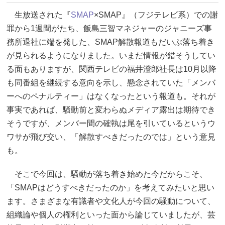
生放送された『
SMAP
×SMAP』（フジテレビ系）での謝
罪から1週間がたち、飯島三智マネジャーのジャニーズ事
務所退社に端を発した、SMAP解散報道もだいぶ落ち着き
が見られるようになりました。いまだ情報が錯そうしてい
る面もありますが、関西テレビの福井澄郎社長は10月以降
も同番組を継続する意向を示し、懸念されていた「メンバ
ーへのペナルティー」はなくなったという報道も。それが
事実であれば、騒動前と変わらぬメディア露出は期待でき
そうですが、メンバー間の確執は尾を引いているというウ
ワサが飛び交い、「解散すべきだったのでは」という意見
も。
そこで今回は、騒動が落ち着き始めた今だからこそ、
「SMAPはどうすべきだったのか」を考えてみたいと思い
ます。さまざまな有識者や文化人が今回の騒動について、
組織論や個人の権利といった面から論じていましたが、芸