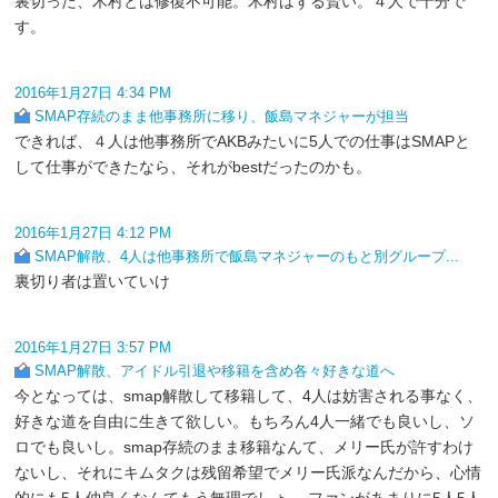
裏切った、木村とは修復不可能。木村はずる賢い。４人で十分で
す。
2016年1月27日 4:34 PM
SMAP存続のまま他事務所に移り、飯島マネジャーが担当
できれば、４人は他事務所でAKBみたいに5人での仕事はSMAPと
して仕事ができたなら、それがbestだったのかも。
2016年1月27日 4:12 PM
SMAP解散、4人は他事務所で飯島マネジャーのもと別グループ...
裏切り者は置いていけ
2016年1月27日 3:57 PM
SMAP解散、アイドル引退や移籍を含め各々好きな道へ
今となっては、smap解散して移籍して、4人は妨害される事なく、
好きな道を自由に生きて欲しい。もちろん4人一緒でも良いし、ソ
ロでも良いし。smap存続のまま移籍なんて、メリー氏が許すわけ
ないし、それにキムタクは残留希望でメリー氏派なんだから、心情
的にも5人仲良くなんてもう無理でしょ。 ファンがあまりに5人5人