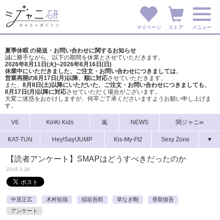
マイページ
ストア
メニュー
夏季休暇 の発送・お問い合わせに関するお知らせ
誠に勝手ながら、以下の期間を休業とさせていただきます。
2026年8月11日(火)~2026年8月16日(日)
休業中にいただきました、ご注文・お問い合わせにつきましては、
営業再開の8月17日(月)以降、順に対応
させていただきます。
また、
8月8日(土)以降にいただいた、ご注文・
お問い合わせにつきましても、
8月17日(月)以降に対応
させていただく場合がございます。
大変ご迷惑をおかけしますが、
何卒ご了承くださいますようお願い申し上げま
す。
V6
KinKi Kids
嵐
NEWS
関ジャニ∞
KAT-TUN
Hey!Say!JUMP
Kis-My-Ft2
Sexy Zone
▼
【読者アンケート】SMAPはどうすべきだったのか
2016.1.26
中居正広
木村拓哉
稲垣吾郎
草なぎ剛
香取慎吾
アンケート