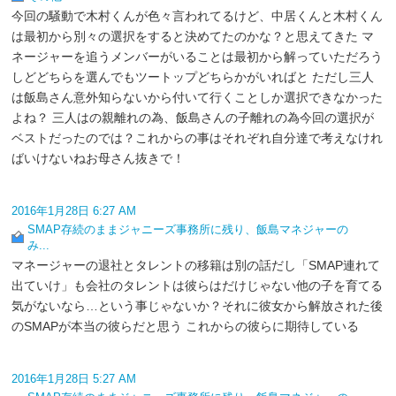
今回の騒動で木村くんが色々言われてるけど、中居くんと木村くん
は最初から別々の選択をすると決めてたのかな？と思えてきた マ
ネージャーを追うメンバーがいることは最初から解っていただろう
しどどちらを選んでもツートップどちらかがいればと ただし三人
は飯島さん意外知らないから付いて行くことしか選択できなかった
よね？ 三人はの親離れの為、飯島さんの子離れの為今回の選択が
ベストだったのでは？これからの事はそれぞれ自分達で考えなけれ
ばいけないねお母さん抜きで！
2016年1月28日 6:27 AM
SMAP存続のままジャニーズ事務所に残り、飯島マネジャーの
み...
マネージャーの退社とタレントの移籍は別の話だし「SMAP連れて
出ていけ」も会社のタレントは彼らはだけじゃない他の子を育てる
気がないなら…という事じゃないか？それに彼女から解放された後
のSMAPが本当の彼らだと思う これからの彼らに期待している
2016年1月28日 5:27 AM