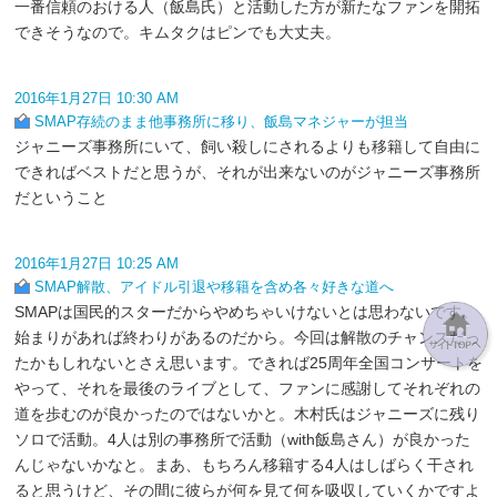
一番信頼のおける人（飯島氏）と活動した方が新たなファンを開拓
できそうなので。キムタクはピンでも大丈夫。
2016年1月27日 10:30 AM
SMAP存続のまま他事務所に移り、飯島マネジャーが担当
ジャニーズ事務所にいて、飼い殺しにされるよりも移籍して自由に
できればベストだと思うが、それが出来ないのがジャニーズ事務所
だということ
2016年1月27日 10:25 AM
SMAP解散、アイドル引退や移籍を含め各々好きな道へ
SMAPは国民的スターだからやめちゃいけないとは思わないです。
始まりがあれば終わりがあるのだから。今回は解散のチャンスだっ
たかもしれないとさえ思います。できれば25周年全国コンサートを
やって、それを最後のライブとして、ファンに感謝してそれぞれの
道を歩むのが良かったのではないかと。木村氏はジャニーズに残り
ソロで活動。4人は別の事務所で活動（with飯島さん）が良かった
んじゃないかなと。まあ、もちろん移籍する4人はしばらく干され
ると思うけど、その間に彼らが何を見て何を吸収していくかですよ