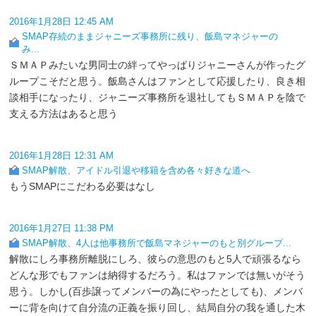
2016年1月28日 12:45 AM
SMAP存続のままジャニーズ事務所に残り、飯島マネジャーの
み...
ＳＭＡＰみたいな男同士の絆ってやっぱりジャニーさんが作ったグ
ループこそだと思う。飯島さんはファンとして応援したり、良き相
談相手になったり、ジャニーズ事務所を退社してもＳＭＡＰを陰で
支える方法はあると思う
2016年1月28日 12:31 AM
SMAP解散、アイドル引退や移籍を含め各々好きな道へ
もうSMAPにこだわる必要はなし
2016年1月27日 11:38 PM
SMAP解散、4人は他事務所で飯島マネジャーのもと別グループ...
解散にしろ事務所離脱にしろ、彼らの意思のもと5人で頑張るなら
どんな形でもファンは納得するだろう。私はファンでは無いがそう
思う。しかし(百歩譲ってメンバーの為にやったとしても)、メンバ
ーに背を向けて自分流の正義を振り回し、結局自分の我を通した木