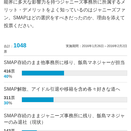
能界に多大な影響力を持つジャニーズ事務所に所属するメ
リット・デメリットをよく知っているのはジャニーズファ
ン。SMAPはどの選択をすべきだったのか、理由を添えて
投票ください。
1048
実施期間：2016年1月26日～2016年2月2日
合計：
票
SMAP存続のまま他事務所に移り、飯島マネジャーが担当
416
票
40
%
SMAP解散、アイドル引退や移籍を含め各々好きな道へ
311
票
30
%
SMAP存続のままジャニーズ事務所に残り、飯島マネジャ
ーのみ退社（現状）
142
票