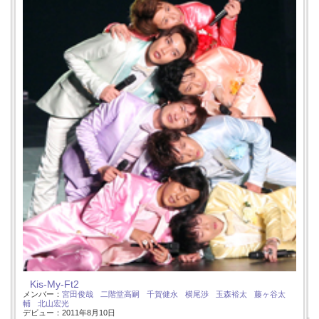
Kis-My-Ft2
メンバー：
宮田俊哉
二階堂高嗣
千賀健永
横尾渉
玉森裕太
藤ヶ谷太
輔
北山宏光
デビュー：2011年8月10日