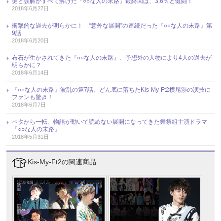
謎と誤解がすべて解けた『○○な人の末路』最終回は、3.6％と健闘！
2018年6月27日
衝撃的な過去が明らかに！ “意外な展開”の連続だった『○○な人の末路』第
9話
2018年6月20日
布石が生かされてきた『○○な人の末路』、予想外の人物により4人の過去が
明らかに？
2018年6月14日
『○○な人の末路』波乱の第7話、どん底に落ちたKis-My-Ft2横尾渉の演技に
ファンも驚き！
2018年6月7日
ベタから一転、物語が動いて読めない展開になってきた舞祭組主演ドラマ
『○○な人の末路』
2018年5月31日
Kis-My-Ft2の関連商品