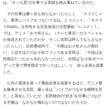
は、“そっち系”の仕事でも実績を積み重ねているのだ。
その仕事は藤ヶ谷も知らなかったらしく、「スゴイじゃ
ん、着実にパイプをつないでるね」とコメント。『キスマ
イRadio』を内包する文化放送の大型番組『レコメン！』
では、アニメ『おそ松さん』（テレビ東京）のスペシャル
が放送されていたのだが、そこに宮田は呼んでもらえなか
ったらしい。以前番組内で、「今期はおそ松さんが面白
い」と話すほどのおそ松ファンである宮田は、「今回は女
性限定だったから出れなかったけど、次回は“おそ松ボーイ
ズ”って形で男性限定でやってほしい」と、自ら企画も提案
した。
公共の電波を使って番組企画を提案するほど、アニメ愛
を爆発させる宮田。藤ヶ谷は「パイプがつながる瞬間を見
た」と茶化していたが、宮田独自の“好き”を仕事につなげ
る手腕は、なかなか侮れないのではないだろうか。