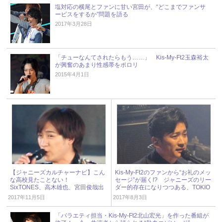
塩対応の横尾とファンに甘い宮田が、“どこまでファンサ
ービスをするか”問題を語る
2017年3月28日
「チューなんてされたらもう……」 Kis-My-Ft2玉森裕太
が興奮のあまり性感帯をポロリ
2015年4月1日
【ジャニーズカルチャーナビ】こん
Kis-My-Ft2のファンから“お礼のメッ
な高校見たことない！
セージ”が届く!? ジャニーズのリー
SixTONES、高木雄也、宮田俊哉出
ダー的存在になりつつある、TOKIO
演 ドラマ『私立バカレア高校』
国分太一
2017年11月5日
2017年8月3日
「バラエティ担当・Kis-My-Ft2北山宏光」を作った番組が