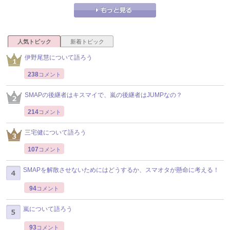
人気トピック
新着トピック
伊野尾慧について語ろう
238
コメント
SMAPの後継者はキスマイで、嵐の後継者はJUMPなの？
214
コメント
三宅健について語ろう
107
コメント
SMAPを解散させないためにはどうするか、スマオタが懸命に考える！
94
コメント
嵐について語ろう
93
コメント