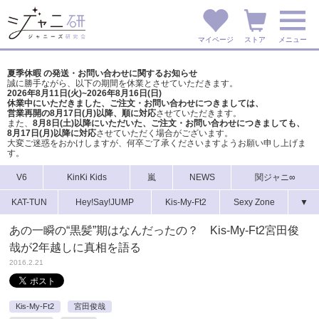
マイページ
ストア
メニュー
夏季休暇 の発送・お問い合わせに関するお知らせ
誠に勝手ながら、以下の期間を休業とさせていただきます。
2026年8月11日(火)~2026年8月16日(日)
休業中にいただきました、ご注文・お問い合わせにつきましては、
営業再開の8月17日(月)以降、順に対応
させていただきます。
また、
8月8日(土)以降にいただいた、ご注文・
お問い合わせにつきましても、
8月17日(月)以降に対応
させていただく場合がございます。
大変ご迷惑をおかけしますが、
何卒ご了承くださいますようお願い申し上げま
す。
V6
KinKi Kids
嵐
NEWS
関ジャニ∞
KAT-TUN
Hey!Say!JUMP
Kis-My-Ft2
Sexy Zone
▼
あの一瞬の“黒髪”期はなんだったの？ Kis-My-Ft2宮田俊
哉が2年越しに真相を語る
2016.2.21
Kis-My-Ft2
宮田俊哉