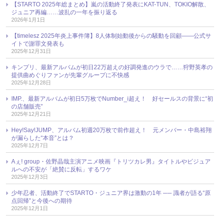
【STARTO 2025年総まとめ】嵐の活動終了発表にKAT-TUN、TOKIO解散、
ジュニア再編……波乱の一年を振り返る
2026年1月1日
【timelesz 2025年炎上事件簿】8人体制始動後からの騒動を回顧――公式サ
イトで謝罪文発表も
2025年12月31日
キンプリ、最新アルバムが初日22万超えの好調発進のウラで……狩野英孝の
提供曲めぐりファンが先輩グループに不快感
2025年12月28日
IMP.、最新アルバムが初日5万枚でNumber_i超え！ 好セールスの背景に“初
の店舗販売”
2025年12月21日
Hey!Say!JUMP、アルバム初週20万枚で前作超え！ 元メンバー・中島裕翔
が漏らした“本音”とは？
2025年12月7日
Aぇ! group・佐野晶哉主演アニメ映画『トリツカレ男』タイトルやビジュア
ルへの不安が「絶賛に反転」するワケ
2025年12月3日
少年忍者、活動終了でSTARTO・ジュニア界は激動の1年 ── 識者が語る“原
点回帰”と今後への期待
2025年12月1日