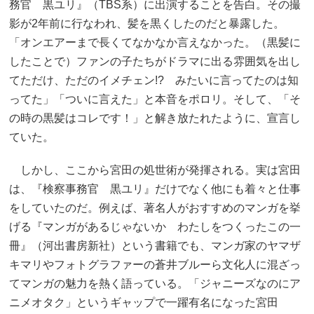
務官 黒ユリ』（TBS系）に出演することを告白。その撮
影が2年前に行なわれ、髪を黒くしたのだと暴露した。
「オンエアーまで長くてなかなか言えなかった。（黒髪に
したことで）ファンの子たちがドラマに出る雰囲気を出し
てただけ、ただのイメチェン!? みたいに言ってたのは知
ってた」「ついに言えた」と本音をポロリ。そして、「そ
の時の黒髪はコレです！」と解き放たれたように、宣言し
ていた。
しかし、ここから宮田の処世術が発揮される。実は宮田
は、『検察事務官 黒ユリ』だけでなく他にも着々と仕事
をしていたのだ。例えば、著名人がおすすめのマンガを挙
げる『マンガがあるじゃないか わたしをつくったこの一
冊』（河出書房新社）という書籍でも、マンガ家のヤマザ
キマリやフォトグラファーの蒼井ブルーら文化人に混ざっ
てマンガの魅力を熱く語っている。「ジャニーズなのにア
ニメオタク」というギャップで一躍有名になった宮田