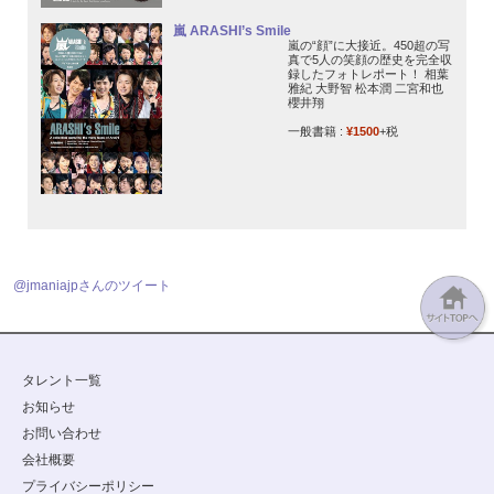
嵐 ARASHI’s Smile
嵐の“顔”に大接近。450超の写
真で5人の笑顔の歴史を完全収
録したフォトレポート！ 相葉
雅紀 大野智 松本潤 二宮和也
櫻井翔
一般書籍 :
¥1500
+税
@jmaniajpさんのツイート
タレント一覧
お知らせ
お問い合わせ
会社概要
プライバシーポリシー