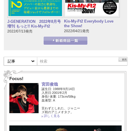
Kis-My-Ft2 Everybody Love
J-GENERATION 2022年8月号
the Show!
増刊 もっと!! Kis-My-Ft2
2022/04/21発売
2022/07/13発売
Focus!
宮田俊哉
誕生日: 1988年9月14日
入所日:2001年2月
身長/ 体重: 173cm/58kg
血液型: A
言わずとしれた、ジャニー
ズ初のアニメオタク。
詳しく見る