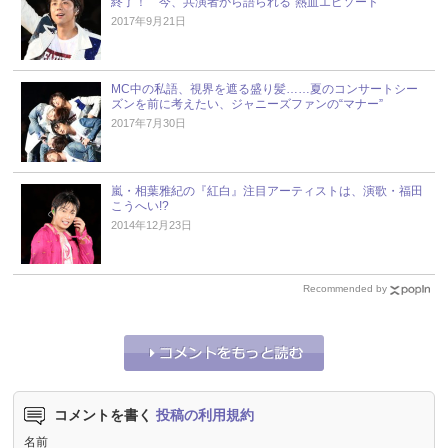
終了！ 今、共演者から語られる“熱血エピソード”
2017年9月21日
MC中の私語、視界を遮る盛り髪……夏のコンサートシー
ズンを前に考えたい、ジャニーズファンの“マナー”
2017年7月30日
嵐・相葉雅紀の『紅白』注目アーティストは、演歌・福田
こうへい!?
2014年12月23日
Recommended by
コメントを書く
投稿の利用規約
名前