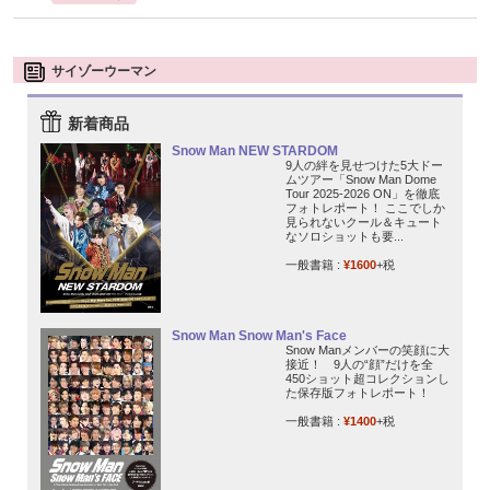
サイゾーウーマン
新着商品
Snow Man NEW STARDOM
9人の絆を見せつけた5大ドー
ムツアー「Snow Man Dome
Tour 2025-2026 ON」を徹底
フォトレポート！ ここでしか
見られないクール＆キュート
なソロショットも要...
一般書籍 :
¥1600
+税
Snow Man Snow Man's Face
Snow Manメンバーの笑顔に大
接近！ 9人の“顔”だけを全
450ショット超コレクションし
た保存版フォトレポート！
一般書籍 :
¥1400
+税