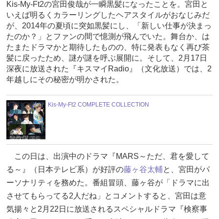
Kis-My-Ft2の宮田俊哉が一瞬黒髪になったことを。宮田と
いえば明るくカラーリングしたヘアスタイルがおなじみだ
が、2014年の夏頃に突如黒髪にし、「新しい仕事が決まっ
たのか？」とファンの間で憶測が飛んでいた。舞台か、は
たまたドラマかと期待したものの、特に発表もなく再び茶
髪に戻ったため、謎が謎を呼ぶ展開に。そして、2月17日
深夜に放送された『キスマイRadio』（文化放送）では、2
年越しにその秘密が明かされた。
Kis-My-Ft2 COMPLETE COLLECTION
この日は、出演中のドラマ『MARS～ただ、君を愛して
る～』（日本テレビ系）が好評の
藤ヶ谷太輔
と、宮田がパ
ーソナリティを務めた。番組冒頭、藤ヶ谷が「ドラマに出
させてもらってる2人だね」とコメントすると、宮田は意
気揚々と2月22日に放送されるスペシャルドラマ『検察事