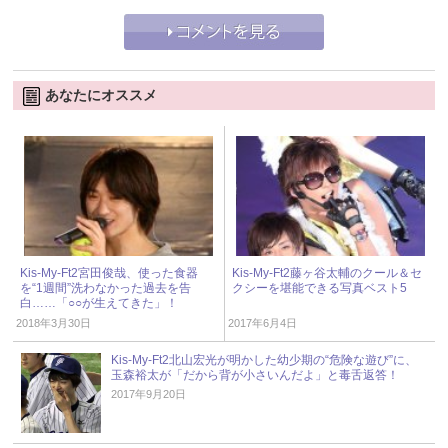
あなたにオススメ
Kis-My-Ft2宮田俊哉、使った食器
Kis-My-Ft2藤ヶ谷太輔のクール＆セ
を“1週間”洗わなかった過去を告
クシーを堪能できる写真ベスト5
白……「○○が生えてきた」！
2018年3月30日
2017年6月4日
Kis-My-Ft2北山宏光が明かした幼少期の“危険な遊び”に、
玉森裕太が「だから背が小さいんだよ」と毒舌返答！
2017年9月20日