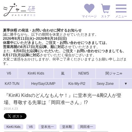
マイページ
ストア
メニュー
夏季休暇 の発送・お問い合わせに関するお知らせ
誠に勝手ながら、以下の期間を休業とさせていただきます。
2026年8月11日(火)~2026年8月16日(日)
休業中にいただきました、ご注文・お問い合わせにつきましては、
営業再開の8月17日(月)以降、順に対応
させていただきます。
また、
8月8日(土)以降にいただいた、ご注文・
お問い合わせにつきましても、
8月17日(月)以降に対応
させていただく場合がございます。
大変ご迷惑をおかけしますが、
何卒ご了承くださいますようお願い申し上げま
す。
V6
KinKi Kids
嵐
NEWS
関ジャニ∞
KAT-TUN
Hey!Say!JUMP
Kis-My-Ft2
Sexy Zone
▼
『KinKi Kidsのどんなもんヤ！』に堂本光一&剛2人が登
場、尊敬する先輩は「岡田准一さん」!?
2016.4.23
KinKi Kids
V6
堂本光一
堂本剛
岡田准一