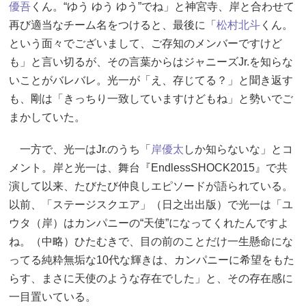
優吾
くん。“ゆう ゆう ゆう”でね」と神宮寺、岸と合わせて
再び適当なチーム名をつけると、最後に「
松村北斗
くん。
という面々でございまして、ご存知のメンバーですけど
も」と言い切るが、その言葉からはジャニーズJr.を知らな
いことがバレバレ。光一が「え、存じてる？」と聞き返す
も、剛は「きっちり一致していますけどもね」と勢いでご
まかしていた。
一方で、光一はJr.のうち「
岸優太
しか知らないな」とコ
メント。岸と光一は、舞台『EndlessSHOCK2015』で共
演して以来、たびたび仲良しエピソードが語られている。
以前、「ステージスクエア」（日之出出版）で光一は「ユ
ウタ（岸）はカンパニーの“天使”になってくれたんですよ
ね。（中略）ひたむきで、目の前のことだけ一生懸命にな
ってる純粋無垢な10代な輝きは、カンパニーに希望をもた
らす、まさに天使のような存在でした」と、その存在感に
一目置いている。