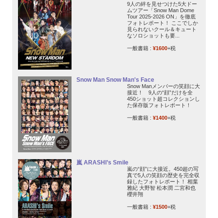
9人の絆を見せつけた5大ドー
ムツアー「Snow Man Dome
Tour 2025-2026 ON」を徹底
フォトレポート！ ここでしか
見られないクール＆キュート
なソロショットも要...
一般書籍 :
¥1600
+税
Snow Man Snow Man's Face
Snow Manメンバーの笑顔に大
接近！ 9人の“顔”だけを全
450ショット超コレクションし
た保存版フォトレポート！
一般書籍 :
¥1400
+税
嵐 ARASHI’s Smile
嵐の“顔”に大接近。450超の写
真で5人の笑顔の歴史を完全収
録したフォトレポート！ 相葉
雅紀 大野智 松本潤 二宮和也
櫻井翔
一般書籍 :
¥1500
+税