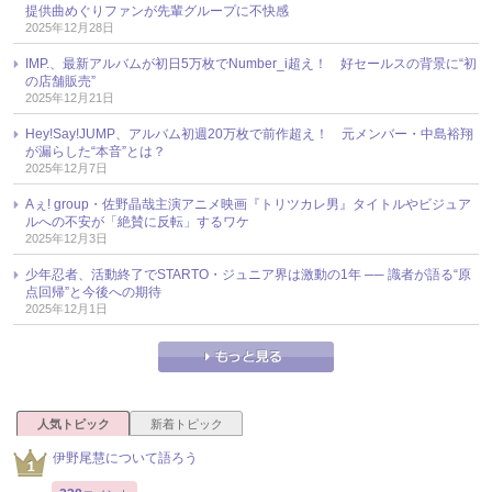
提供曲めぐりファンが先輩グループに不快感
2025年12月28日
IMP.、最新アルバムが初日5万枚でNumber_i超え！ 好セールスの背景に“初
の店舗販売”
2025年12月21日
Hey!Say!JUMP、アルバム初週20万枚で前作超え！ 元メンバー・中島裕翔
が漏らした“本音”とは？
2025年12月7日
Aぇ! group・佐野晶哉主演アニメ映画『トリツカレ男』タイトルやビジュア
ルへの不安が「絶賛に反転」するワケ
2025年12月3日
少年忍者、活動終了でSTARTO・ジュニア界は激動の1年 ── 識者が語る“原
点回帰”と今後への期待
2025年12月1日
人気トピック
新着トピック
伊野尾慧について語ろう