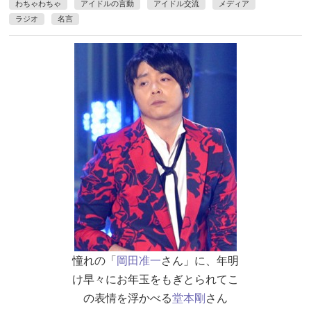
わちゃわちゃ
アイドルの言動
アイドル交流
メディア
ラジオ
名言
憧れの「
岡田准一
さん」に、年明
け早々にお年玉をもぎとられてこ
の表情を浮かべる
堂本剛
さん