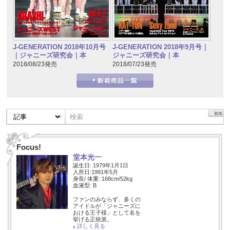
J-GENERATION 2018年10月号
J-GENERATION 2018年9月号｜
｜ジャニーズ研究会｜本
ジャニーズ研究会｜本
2018/08/23発売
2018/07/23発売
Focus!
堂本光一
誕生日: 1979年1月1日
入所日:1991年5月
身長/ 体重: 168cm/52kg
血液型: B
ファンのみならず、多くの
アイドルが「ジャニーズに
おける王子様」として名を
挙げる正統派。
詳しく見る