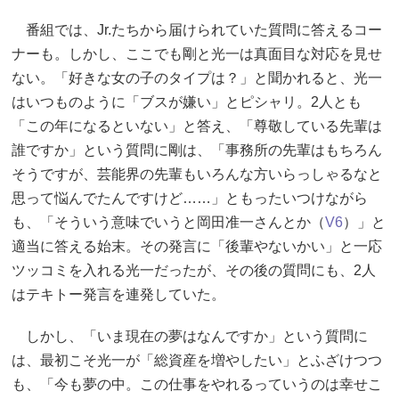
番組では、Jr.たちから届けられていた質問に答えるコー
ナーも。しかし、ここでも剛と光一は真面目な対応を見せ
ない。「好きな女の子のタイプは？」と聞かれると、光一
はいつものように「ブスが嫌い」とピシャリ。2人とも
「この年になるといない」と答え、「尊敬している先輩は
誰ですか」という質問に剛は、「事務所の先輩はもちろん
そうですが、芸能界の先輩もいろんな方いらっしゃるなと
思って悩んでたんですけど……」ともったいつけながら
も、「そういう意味でいうと岡田准一さんとか（
V6
）」と
適当に答える始末。その発言に「後輩やないかい」と一応
ツッコミを入れる光一だったが、その後の質問にも、2人
はテキトー発言を連発していた。
しかし、「いま現在の夢はなんですか」という質問に
は、最初こそ光一が「総資産を増やしたい」とふざけつつ
も、「今も夢の中。この仕事をやれるっていうのは幸せこ