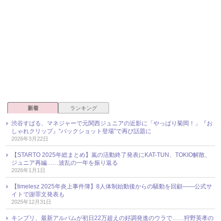
新着
ランキング
渋谷すばる、マネジャーで元関西ジュニアの近影に「やっぱり菊岡！」『お
しゃれクリップ』“バックショット登場”で再び話題に
2026年3月22日
【STARTO 2025年総まとめ】嵐の活動終了発表にKAT-TUN、TOKIO解散、
ジュニア再編……波乱の一年を振り返る
2026年1月1日
【timelesz 2025年炎上事件簿】8人体制始動後からの騒動を回顧――公式サ
イトで謝罪文発表も
2025年12月31日
キンプリ、最新アルバムが初日22万超えの好調発進のウラで……狩野英孝の