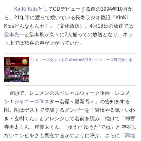
KinKi Kids
としてCDデビューする前の1994年10月か
ら、21年半に渡って続いている長寿ラジオ番組『KinKi
Kidsどんなもんヤ！』（文化放送）。4月18日の放送では
堂本光一
と堂本剛が久々に2人揃っての放送となり、ネッ
ト上では歓喜の声が上がっていた。
ジャニーズタレントCollection2019｜ジャニーズ研究会｜本
冒頭で、レコメンのスペシャルウィーク企画「レコメ
ン！
ジャニーズJr.
スター名鑑＜最新号＞」の告知をする
剛。剛はゲストで登場するメンバーを「岩橋やる気・いわ
き・玄樹くん」とアレンジして名前を読み、続けて「神宮
寺勇太くん、岸優太くん。 “ゆうた ゆうた”でね」と 存在し
ないコンビをさも実在するかのように呼ぶ。さらに「
高地