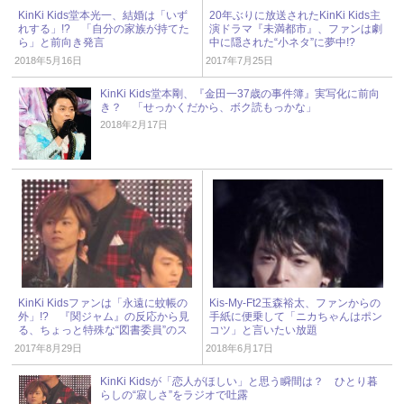
KinKi Kids堂本光一、結婚は「いず
20年ぶりに放送されたKinKi Kids主
れする」!? 「自分の家族が持てた
演ドラマ『未満都市』、ファンは劇
ら」と前向き発言
中に隠された“小ネタ”に夢中!?
2018年5月16日
2017年7月25日
KinKi Kids堂本剛、『金田一37歳の事件簿』実写化に前向
き？ 「せっかくだから、ボク読もっかな」
2018年2月17日
KinKi Kidsファンは「永遠に蚊帳の
Kis-My-Ft2玉森裕太、ファンからの
外」!? 『関ジャム』の反応から見
手紙に便乗して「ニカちゃんはポン
る、ちょっと特殊な“図書委員”のス
コツ」と言いたい放題
タンス
2017年8月29日
2018年6月17日
KinKi Kidsが「恋人がほしい」と思う瞬間は？ ひとり暮
らしの“寂しさ”をラジオで吐露