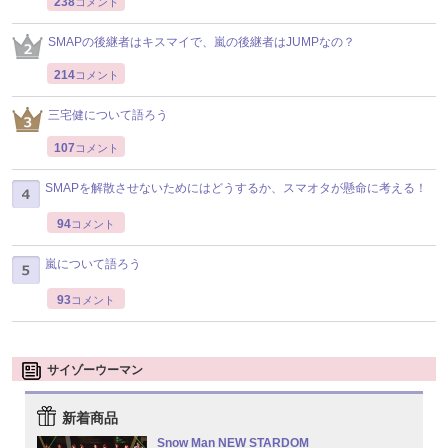
238
コメント
SMAPの後継者はキスマイで、嵐の後継者はJUMPなの？
214
コメント
三宅健について語ろう
107
コメント
SMAPを解散させないためにはどうするか、スマオタが懸命に考える！
94
コメント
嵐について語ろう
93
コメント
サイゾーウーマン
新着商品
Snow Man NEW STARDOM