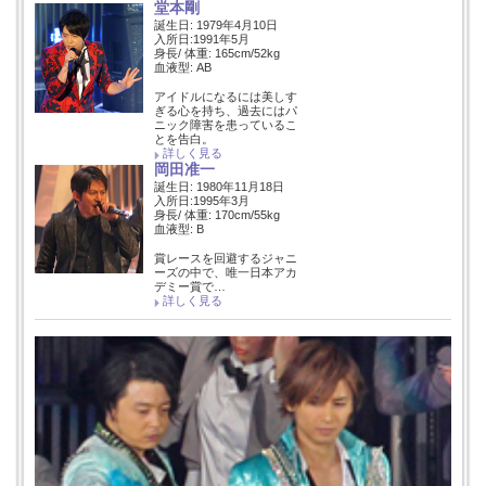
堂本剛
誕生日: 1979年4月10日
入所日:1991年5月
身長/ 体重: 165cm/52kg
血液型: AB
アイドルになるには美しす
ぎる心を持ち、過去にはパ
ニック障害を患っているこ
とを告白。
詳しく見る
岡田准一
誕生日: 1980年11月18日
入所日:1995年3月
身長/ 体重: 170cm/55kg
血液型: B
賞レースを回避するジャニ
ーズの中で、唯一日本アカ
デミー賞で…
詳しく見る