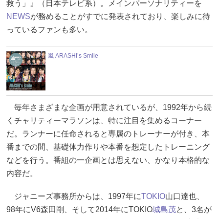
救う」』（日本テレビ系）。メインパーソナリティーを
NEWS
が務めることがすでに発表されており、楽しみに待
っているファンも多い。
嵐 ARASHI’s Smile
毎年さまざまな企画が用意されているが、1992年から続
くチャリティーマラソンは、特に注目を集めるコーナー
だ。ランナーに任命されると専属のトレーナーが付き、本
番までの間、基礎体力作りや本番を想定したトレーニング
などを行う。番組の一企画とは思えない、かなり本格的な
内容だ。
ジャニーズ事務所からは、1997年に
TOKIO
山口達也、
98年にV6森田剛、そして2014年にTOKIO
城島茂
と、3名が