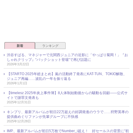
新着
ランキング
渋谷すばる、マネジャーで元関西ジュニアの近影に「やっぱり菊岡！」『お
しゃれクリップ』“バックショット登場”で再び話題に
2026年3月22日
【STARTO 2025年総まとめ】嵐の活動終了発表にKAT-TUN、TOKIO解散、
ジュニア再編……波乱の一年を振り返る
2026年1月1日
【timelesz 2025年炎上事件簿】8人体制始動後からの騒動を回顧――公式サ
イトで謝罪文発表も
2025年12月31日
キンプリ、最新アルバムが初日22万超えの好調発進のウラで……狩野英孝の
提供曲めぐりファンが先輩グループに不快感
2025年12月28日
IMP.、最新アルバムが初日5万枚でNumber_i超え！ 好セールスの背景に“初