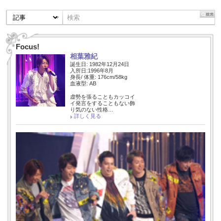
Focus!
相葉雅紀
誕生日: 1982年12月24日
入所日:1996年8月
身長/ 体重: 176cm/58kg
血液型: AB
虚勢を張ることもカッコイ
イ発言をすることもない飾
り気のない性格…
詳しく見る