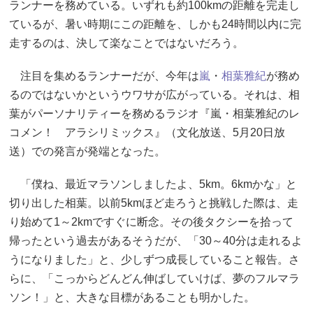
ランナーを務めている。いずれも約100kmの距離を完走し
ているが、暑い時期にこの距離を、しかも24時間以内に完
走するのは、決して楽なことではないだろう。
注目を集めるランナーだが、今年は
嵐
・
相葉雅紀
が務め
るのではないかというウワサが広がっている。それは、相
葉がパーソナリティーを務めるラジオ『嵐・相葉雅紀のレ
コメン！ アラシリミックス』（文化放送、5月20日放
送）での発言が発端となった。
「僕ね、最近マラソンしましたよ、5km。6kmかな」と
切り出した相葉。以前5kmほど走ろうと挑戦した際は、走
り始めて1～2kmですぐに断念。その後タクシーを拾って
帰ったという過去があるそうだが、「30～40分は走れるよ
うになりました」と、少しずつ成長していること報告。さ
らに、「こっからどんどん伸ばしていけば、夢のフルマラ
ソン！」と、大きな目標があることも明かした。