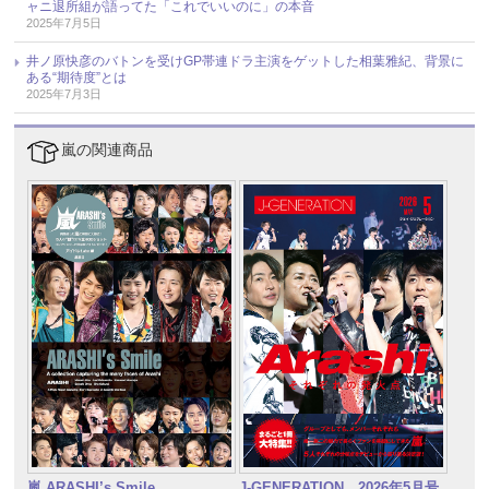
ャニ退所組が語ってた「これでいいのに」の本音
2025年7月5日
井ノ原快彦のバトンを受けGP帯連ドラ主演をゲットした相葉雅紀、背景に
ある“期待度”とは
2025年7月3日
嵐の関連商品
嵐 ARASHI’s Smile
J-GENERATION 2026年5月号