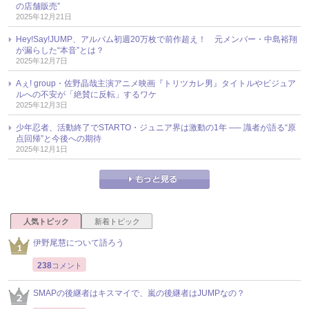
の店舗販売”
2025年12月21日
Hey!Say!JUMP、アルバム初週20万枚で前作超え！ 元メンバー・中島裕翔
が漏らした“本音”とは？
2025年12月7日
Aぇ! group・佐野晶哉主演アニメ映画『トリツカレ男』タイトルやビジュア
ルへの不安が「絶賛に反転」するワケ
2025年12月3日
少年忍者、活動終了でSTARTO・ジュニア界は激動の1年 ── 識者が語る“原
点回帰”と今後への期待
2025年12月1日
人気トピック
新着トピック
伊野尾慧について語ろう
238
コメント
SMAPの後継者はキスマイで、嵐の後継者はJUMPなの？