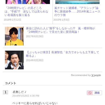
『24時間テレビ』の見どころ
嵐チケット逮捕者、“アラシック”論
は、“手紙”!? 涙なしでは見られな
争に新規紛争……2014年嵐ニュース
い名場面を振り返る
のウラ側
2018年2月12日
2015年1月5日
募金に訪れた人と“握手”をしなかった!? 嵐・櫻井翔が
『24時間テレビ』で見せた姿に賛否両論！
2017年8月29日
【ぶっちゃけ発言】長瀬智也「全力でオレらも土下座して
断るよ」
2014年8月28日
Recommended by
コメント
名無しだＪ
2016年5月26日 4:30 PM
ベッキーに走らせればいいじゃない