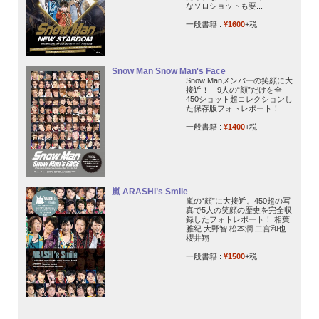
なソロショットも要...
一般書籍 :
¥1600
+税
Snow Man Snow Man's Face
Snow Manメンバーの笑顔に大
接近！ 9人の“顔”だけを全
450ショット超コレクションし
た保存版フォトレポート！
一般書籍 :
¥1400
+税
嵐 ARASHI’s Smile
嵐の“顔”に大接近。450超の写
真で5人の笑顔の歴史を完全収
録したフォトレポート！ 相葉
雅紀 大野智 松本潤 二宮和也
櫻井翔
一般書籍 :
¥1500
+税