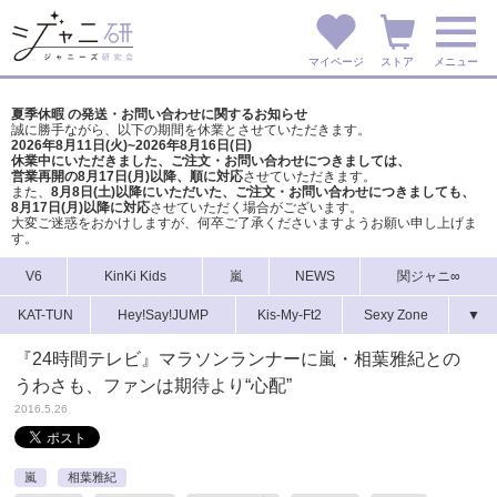
マイページ
ストア
メニュー
夏季休暇 の発送・お問い合わせに関するお知らせ
誠に勝手ながら、以下の期間を休業とさせていただきます。
2026年8月11日(火)~2026年8月16日(日)
休業中にいただきました、ご注文・お問い合わせにつきましては、
営業再開の8月17日(月)以降、順に対応
させていただきます。
また、
8月8日(土)以降にいただいた、ご注文・
お問い合わせにつきましても、
8月17日(月)以降に対応
させていただく場合がございます。
大変ご迷惑をおかけしますが、
何卒ご了承くださいますようお願い申し上げま
す。
V6
KinKi Kids
嵐
NEWS
関ジャニ∞
KAT-TUN
Hey!Say!JUMP
Kis-My-Ft2
Sexy Zone
▼
『24時間テレビ』マラソンランナーに嵐・相葉雅紀との
うわさも、ファンは期待より“心配”
2016.5.26
嵐
相葉雅紀