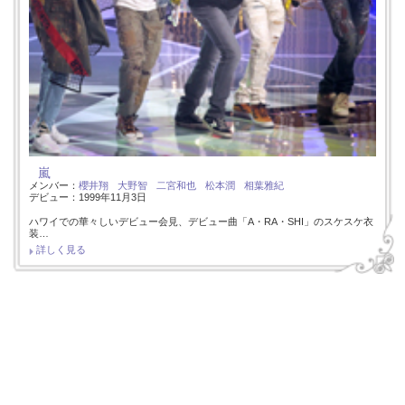
嵐
メンバー：
櫻井翔
大野智
二宮和也
松本潤
相葉雅紀
デビュー：1999年11月3日
ハワイでの華々しいデビュー会見、デビュー曲「A・RA・SHI」のスケスケ衣
装…
詳しく見る