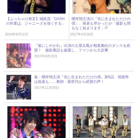
【ぶっちゃけ発言】城島茂「DASH
櫻井翔主演の『先に生まれただけの
の作業は、ジャニーズを強くする」
僕』、発表も早かったが「撮影も間
もなく始まります」!?
2014年9月11日
2017年4月26日
『嵐にしやがれ』出演の土屋太鳳が相葉雅紀のダンスを絶
賛！ 撮影裏話も披露し、ファンから大反響
2017年8月15日
嵐・櫻井翔主演『先に生まれただけの僕』第6話、視聴率
は低迷も……教師・親世代から絶賛の声！
2017年11月20日