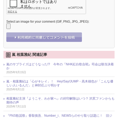
Select an image for your comment (GIF, PNG, JPG, JPEG):
嵐 相葉雅紀 関連記事
嵐のサプライズはどうなった!? 今年の『NHK紅白歌合戦』司会は順当決着
か
2025年9月15日
嵐・相葉雅紀は「心がキレイ」！ Hey!Say!JUMP・高木雄也が「こんな優
しい人いるんだ」と神対応ぶり明かす
2025年8月1日
相葉雅紀主演『ようこそ、わが家へ』の封印解除はいつ？ 沢尻ファンからも
期待の声
2025年7月11日
『FNS歌謡祭』香取慎吾、Number_i、NEWSらのやり取り話題に！ 旧ジ