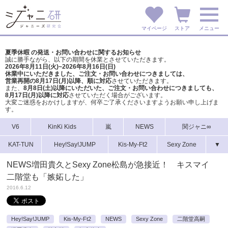
マイページ
ストア
メニュー
夏季休暇 の発送・お問い合わせに関するお知らせ
誠に勝手ながら、以下の期間を休業とさせていただきます。
2026年8月11日(火)~2026年8月16日(日)
休業中にいただきました、ご注文・お問い合わせにつきましては、
営業再開の8月17日(月)以降、順に対応
させていただきます。
また、
8月8日(土)以降にいただいた、ご注文・
お問い合わせにつきましても、
8月17日(月)以降に対応
させていただく場合がございます。
大変ご迷惑をおかけしますが、
何卒ご了承くださいますようお願い申し上げま
す。
V6
KinKi Kids
嵐
NEWS
関ジャニ∞
KAT-TUN
Hey!Say!JUMP
Kis-My-Ft2
Sexy Zone
▼
NEWS増田貴久とSexy Zone松島が急接近！ キスマイ
二階堂も「嫉妬した」
2016.6.12
Hey!Say!JUMP
Kis-My-Ft2
NEWS
Sexy Zone
二階堂高嗣