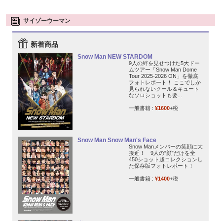
サイゾーウーマン
新着商品
Snow Man NEW STARDOM
9人の絆を見せつけた5大ドー
ムツアー「Snow Man Dome
Tour 2025-2026 ON」を徹底
フォトレポート！ ここでしか
見られないクール＆キュート
なソロショットも要...
一般書籍 :
¥1600
+税
Snow Man Snow Man's Face
Snow Manメンバーの笑顔に大
接近！ 9人の“顔”だけを全
450ショット超コレクションし
た保存版フォトレポート！
一般書籍 :
¥1400
+税