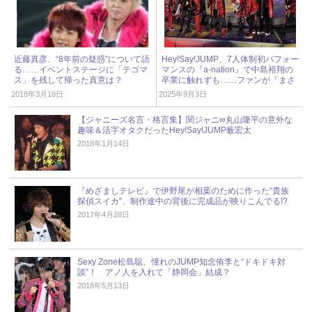
近藤真彦、“8年前の疑惑”について語
Hey!Say!JUMP、7人体制初パフォー
る……イベントステージに「テゴマ
マンスの『a-nation』で中島裕翔の
ス」を残して帰った真意は？
卒業に触れずも……ファンが「まさ
か」と驚いた披露曲とは？ « ジャニ
2018年3月18日
2025年9月3日
ーズ研究会
【ジャニーズ名言・格言集】関ジャニ∞丸山隆平の意外な
趣味＆活字オタクだったHey!Say!JUMP薮宏太
2018年1月14日
『めざましテレビ』で伊野尾が相葉のために作った“貴族
探偵スイカ”、制作途中の背後に完成品が映りこんでる!?
2017年4月28日
Sexy Zone松島聡、憧れのJUMP知念侑李と“ドキドキ対
談”！ アノ人を入れて「静岡会」結成？
2018年5月13日