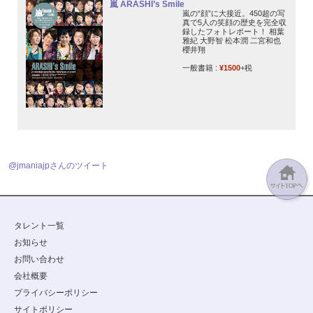
嵐 ARASHI’s Smile
嵐の“顔”に大接近。450超の写
真で5人の笑顔の歴史を完全収
録したフォトレポート！ 相葉
雅紀 大野智 松本潤 二宮和也
櫻井翔
一般書籍 :
¥1500
+税
@jmaniajpさんのツイート
タレント一覧
お知らせ
お問い合わせ
会社概要
プライバシーポリシー
サイトポリシー