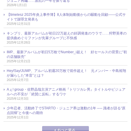
ジュニア再編……波乱の一年を振り返る
2026年1月1日
【timelesz 2025年炎上事件簿】8人体制始動後からの騒動を回顧――公式サ
イトで謝罪文発表も
2025年12月31日
キンプリ、最新アルバムが初日22万超えの好調発進のウラで……狩野英孝の
提供曲めぐりファンが先輩グループに不快感
2025年12月28日
IMP.、最新アルバムが初日5万枚でNumber_i超え！ 好セールスの背景に“初
の店舗販売”
2025年12月21日
Hey!Say!JUMP、アルバム初週20万枚で前作超え！ 元メンバー・中島裕翔
が漏らした“本音”とは？
2025年12月7日
Aぇ! group・佐野晶哉主演アニメ映画『トリツカレ男』タイトルやビジュア
ルへの不安が「絶賛に反転」するワケ
2025年12月3日
少年忍者、活動終了でSTARTO・ジュニア界は激動の1年 ── 識者が語る“原
点回帰”と今後への期待
2025年12月1日