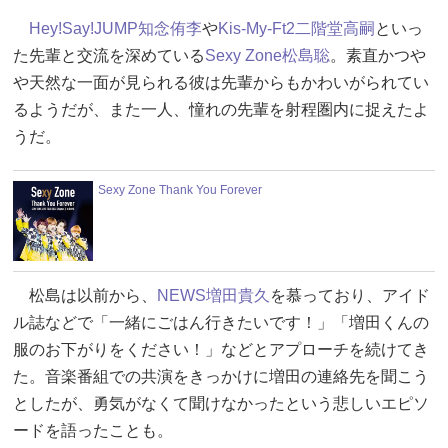
Hey!Say!JUMP
知念侑李
や
Kis-My-Ft2
二階堂高嗣
といっ
た先輩と交流を深めている
Sexy Zone
松島聡
。素直かつや
や天然な一面が見られる彼は先輩からもかわいがられてい
るようだが、また一人、憧れの先輩を射程圏内に捉えたよ
うだ。
Sexy Zone Thank You Forever
松島は以前から、
NEWS
増田貴久
を慕っており、アイド
ル誌などで「一緒にごはん行きたいです！」「増田くんの
服のお下がりをください！」などとアプローチを続けてき
た。音楽番組での共演をきっかけに増田の連絡先を聞こう
としたが、勇気がなくて聞けなかったという悲しいエピソ
ードを語ったことも。