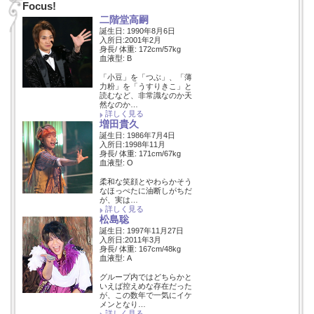
Focus!
二階堂高嗣
誕生日: 1990年8月6日
入所日:2001年2月
身長/ 体重: 172cm/57kg
血液型: B
「小豆」を「つぶ」、「薄
力粉」を「うすりきこ」と
読むなど、非常識なのか天
然なのか…
詳しく見る
増田貴久
誕生日: 1986年7月4日
入所日:1998年11月
身長/ 体重: 171cm/67kg
血液型: O
柔和な笑顔とやわらかそう
なほっぺたに油断しがちだ
が、実は…
詳しく見る
松島聡
誕生日: 1997年11月27日
入所日:2011年3月
身長/ 体重: 167cm/48kg
血液型: A
グループ内ではどちらかと
いえば控えめな存在だった
が、この数年で一気にイケ
メンとなり…
詳しく見る