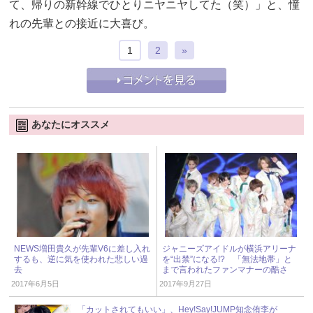
て、帰りの新幹線でひとりニヤニヤしてた（笑）」と、憧
れの先輩との接近に大喜び。
1
2
»
あなたにオススメ
NEWS増田貴久が先輩V6に差し入れ
ジャニーズアイドルが横浜アリーナ
するも、逆に気を使われた悲しい過
を“出禁”になる!? 「無法地帯」と
去
まで言われたファンマナーの酷さ
2017年6月5日
2017年9月27日
「カットされてもいい」、Hey!Say!JUMP知念侑李が