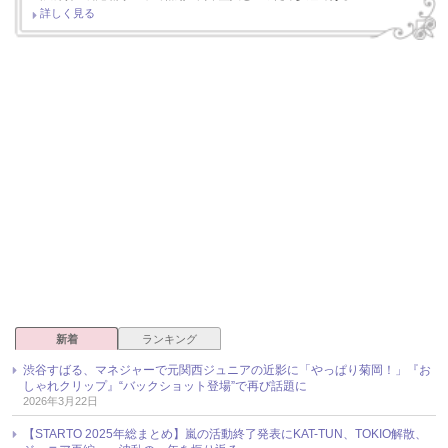
詳しく見る
新着
ランキング
渋谷すばる、マネジャーで元関西ジュニアの近影に「やっぱり菊岡！」『お
しゃれクリップ』“バックショット登場”で再び話題に
2026年3月22日
【STARTO 2025年総まとめ】嵐の活動終了発表にKAT-TUN、TOKIO解散、