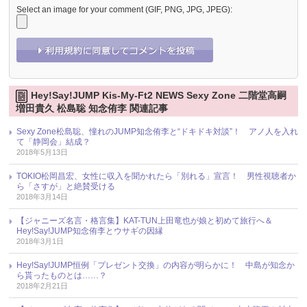
Select an image for your comment (GIF, PNG, JPG, JPEG):
Hey!Say!JUMP Kis-My-Ft2 NEWS Sexy Zone 二階堂高嗣
増田貴久 松島聡 知念侑李 関連記事
Sexy Zone松島聡、憧れのJUMP知念侑李と“ドキドキ対談”！ アノ人を入れ
て「静岡会」結成？
2018年5月13日
TOKIO松岡昌宏、女性に収入を聞かれたら「別れる」宣言！ 男性視聴者か
ら「さすが」と絶賛受ける
2018年3月14日
【ジャニーズ名言・格言集】KAT-TUN上田竜也が娘と初めて旅行へ＆
Hey!Say!JUMP知念侑李とウサギの因縁
2018年3月1日
Hey!Say!JUMP恒例「プレゼント交換」の内容が明らかに！ 中島が知念か
ら貰ったものとは……？
2018年2月21日