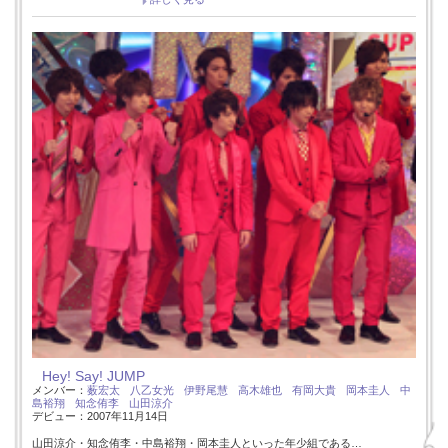
Hey! Say! JUMP
メンバー：
薮宏太
八乙女光
伊野尾慧
高木雄也
有岡大貴
岡本圭人
中
島裕翔
知念侑李
山田涼介
デビュー：2007年11月14日
山田涼介・知念侑李・中島裕翔・岡本圭人といった年少組である…