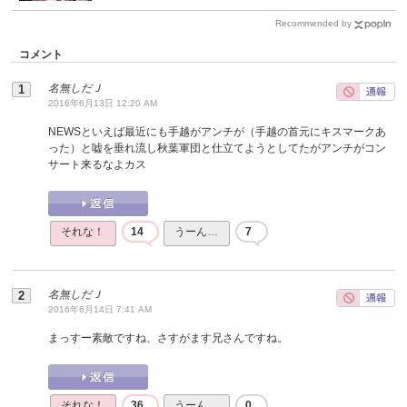
Recommended by
コメント
名無しだＪ
2016年6月13日 12:20 AM
NEWSといえば最近にも手越がアンチが（手越の首元にキスマークあ
った）と嘘を垂れ流し秋葉軍団と仕立てようとしてたがアンチがコン
サート来るなよカス
それな！
14
うーん…
7
名無しだＪ
2016年6月14日 7:41 AM
まっすー素敵ですね、さすがます兄さんですね。
それな！
36
うーん…
0