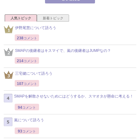
人気トピック
新着トピック
伊野尾慧について語ろう
238
コメント
SMAPの後継者はキスマイで、嵐の後継者はJUMPなの？
214
コメント
三宅健について語ろう
107
コメント
SMAPを解散させないためにはどうするか、スマオタが懸命に考える！
94
コメント
嵐について語ろう
93
コメント