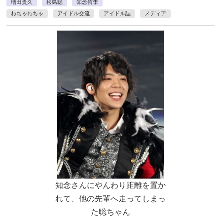
増田貴久
松島聡
知念侑李
わちゃわちゃ
アイドル交流
アイドル誌
メディア
知念さんにやんわり距離を置か
れて、他の先輩へ走ってしまっ
た聡ちゃん