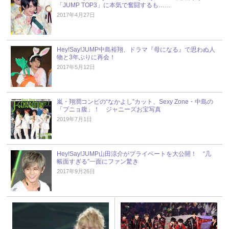
「JUMP TOP3」に本気で奮闘するも……
2017年4月27日
Hey!Say!JUMP中島裕翔、ドラマ『母になる』で思わぬ人
物と3年ぶりに再会！
2017年5月12日
嵐・翔潤コンビの“なかよし”カット、Sexy Zone・中島の
「プニョ腹」！ ジャニーズお宝写真
2019年7月1日
Hey!Say!JUMP山田涼介がプライベートを大公開！ “几
帳面すぎる”一面にファン驚き
2017年9月26日