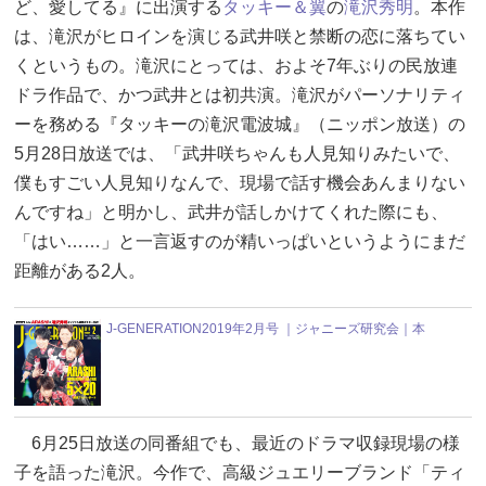
ど、愛してる』に出演する
タッキー＆翼
の
滝沢秀明
。本作
は、滝沢がヒロインを演じる武井咲と禁断の恋に落ちてい
くというもの。滝沢にとっては、およそ7年ぶりの民放連
ドラ作品で、かつ武井とは初共演。滝沢がパーソナリティ
ーを務める『タッキーの滝沢電波城』（ニッポン放送）の
5月28日放送では、「武井咲ちゃんも人見知りみたいで、
僕もすごい人見知りなんで、現場で話す機会あんまりない
んですね」と明かし、武井が話しかけてくれた際にも、
「はい……」と一言返すのが精いっぱいというようにまだ
距離がある2人。
J-GENERATION2019年2月号 ｜ジャニーズ研究会｜本
6月25日放送の同番組でも、最近のドラマ収録現場の様
子を語った滝沢。今作で、高級ジュエリーブランド「ティ