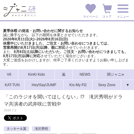
マイページ
ストア
メニュー
夏季休暇 の発送・お問い合わせに関するお知らせ
誠に勝手ながら、以下の期間を休業とさせていただきます。
2026年8月11日(火)~2026年8月16日(日)
休業中にいただきました、ご注文・お問い合わせにつきましては、
営業再開の8月17日(月)以降、順に対応
させていただきます。
また、
8月8日(土)以降にいただいた、ご注文・
お問い合わせにつきましても、
8月17日(月)以降に対応
させていただく場合がございます。
大変ご迷惑をおかけしますが、
何卒ご了承くださいますようお願い申し上げま
す。
V6
KinKi Kids
嵐
NEWS
関ジャニ∞
KAT-TUN
Hey!Say!JUMP
Kis-My-Ft2
Sexy Zone
▼
「このラジオを聞いてほしくない」!? 滝沢秀明がドラ
マ共演者の武井咲に苦戦中
2016.7.2
タッキー＆翼
滝沢秀明