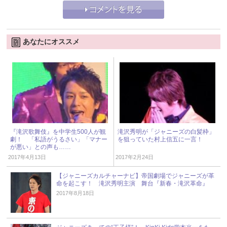
あなたにオススメ
『滝沢歌舞伎』を中学生500人が観
滝沢秀明が「ジャニーズの白髪枠」
劇！ 「私語がうるさい」「マナー
を狙っていた村上信五に一言！
が悪い」との声も……
2017年4月13日
2017年2月24日
【ジャニーズカルチャーナビ】帝国劇場でジャニーズが革
命を起こす！ 滝沢秀明主演 舞台『新春・滝沢革命』
2017年8月18日