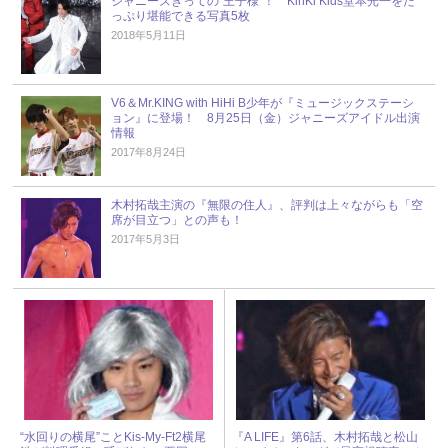
ジャニーズきっての“王子様”！ KinKi Kids堂本光一をた
っぷり堪能できる写真5枚
2018年5月11日
V6＆Mr.KING with HiHi B少年が『ミュージックステーシ
ョン』に登場！ 8月25日（金）ジャニーズアイドル出演
情報
2017年8月24日
木村拓哉主演の『無限の住人』、評判は上々ながらも「空
席が目立つ」との声も！
2017年5月3日
“水回りの横尾”ことKis-My-Ft2横尾
『A LIFE』第6話、木村拓哉と松山