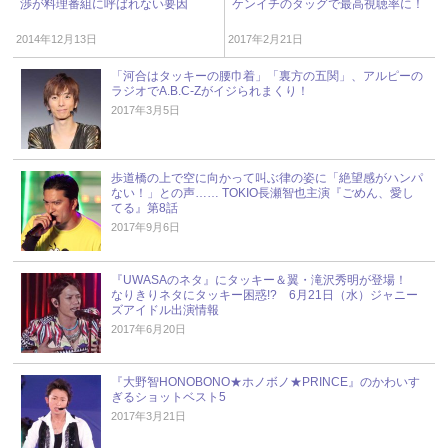
渉が料理番組に呼ばれない要因
ケンイチのタッグで最高視聴率に！
2014年12月13日
2017年2月21日
「河合はタッキーの腰巾着」「裏方の五関」、アルピーの
ラジオでA.B.C-Zがイジられまくり！
2017年3月5日
歩道橋の上で空に向かって叫ぶ律の姿に「絶望感がハンパ
ない！」との声…… TOKIO長瀬智也主演『ごめん、愛し
てる』第8話
2017年9月6日
『UWASAのネタ』にタッキー＆翼・滝沢秀明が登場！
なりきりネタにタッキー困惑!? 6月21日（水）ジャニー
ズアイドル出演情報
2017年6月20日
『大野智HONOBONO★ホノボノ★PRINCE』のかわいす
ぎるショットベスト5
2017年3月21日