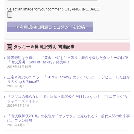
Select an image for your comment (GIF, PNG, JPG, JPEG):
タッキー＆翼 滝沢秀明 関連記事
滝沢秀明は永遠に――“黄金世代”を引っ張り、舞台を愛したタッキーの軌跡
『滝沢秀明 Soul of Tackey』発売中！
2018年11月19日
三宅＆滝沢のユニット「KEN☆Tackey」のライバルは……デビューしたばか
りのKing＆Prince!?
2018年6月13日
『マツコの知らない世界』出演・風間俊介だけじゃない！ “マニアック”な
ジャニーズアイドル
2018年5月14日
『滝沢歌舞伎2018』の衣装が「ヤフオク」に売られる!? 前代未聞の出来事
に、ファン憤怒！
2018年4月10日