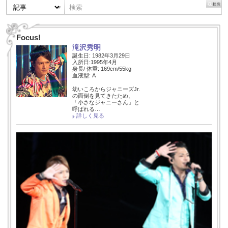
Focus!
滝沢秀明
誕生日: 1982年3月29日
入所日:1995年4月
身長/ 体重: 169cm/55kg
血液型: A
幼いころからジャニーズJr.
の面倒を見てきたため、
「小さなジャニーさん」と
呼ばれる…
詳しく見る