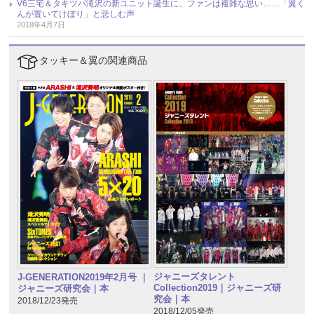
V6三宅＆タキツバ滝沢の新ユニット誕生に、ファンは複雑な思い……「翼く
んが置いてけぼり」と悲しむ声
2018年4月7日
タッキー＆翼の関連商品
ジャニーズタレント
J-GENERATION2019年2月号 ｜
Collection2019｜ジャニーズ研
ジャニーズ研究会｜本
究会｜本
2018/12/23発売
2018/12/05発売