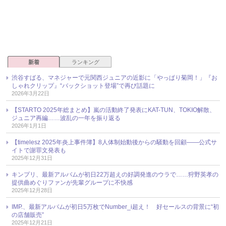
新着
ランキング
渋谷すばる、マネジャーで元関西ジュニアの近影に「やっぱり菊岡！」『お
しゃれクリップ』“バックショット登場”で再び話題に
2026年3月22日
【STARTO 2025年総まとめ】嵐の活動終了発表にKAT-TUN、TOKIO解散、
ジュニア再編……波乱の一年を振り返る
2026年1月1日
【timelesz 2025年炎上事件簿】8人体制始動後からの騒動を回顧――公式サ
イトで謝罪文発表も
2025年12月31日
キンプリ、最新アルバムが初日22万超えの好調発進のウラで……狩野英孝の
提供曲めぐりファンが先輩グループに不快感
2025年12月28日
IMP.、最新アルバムが初日5万枚でNumber_i超え！ 好セールスの背景に“初
の店舗販売”
2025年12月21日