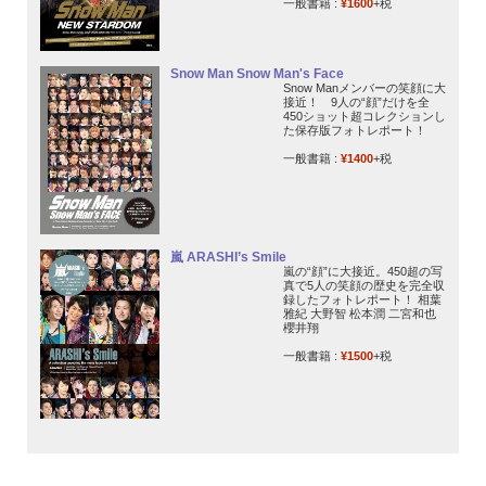
一般書籍 :
¥1600
+税
Snow Man Snow Man's Face
Snow Manメンバーの笑顔に大
接近！ 9人の“顔”だけを全
450ショット超コレクションし
た保存版フォトレポート！
一般書籍 :
¥1400
+税
嵐 ARASHI’s Smile
嵐の“顔”に大接近。450超の写
真で5人の笑顔の歴史を完全収
録したフォトレポート！ 相葉
雅紀 大野智 松本潤 二宮和也
櫻井翔
一般書籍 :
¥1500
+税