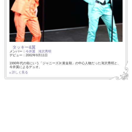
タッキー&翼
メンバー：
今井翼
滝沢秀明
デビュー：2002年9月11日
1990年代の俗にいう「ジャニーズJr.黄金期」の中心人物だった滝沢秀明と、
今井翼によるデュオ。
詳しく見る