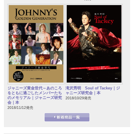
ジャニーズ黄金世代～あのころ
滝沢秀明 Soul of Tackey｜ジ
をともに過ごしたメンバーたち
ャニーズ研究会｜本
のメモリアル｜ジャニーズ研究
2018/10/29発売
会｜本
2018/11/12発売