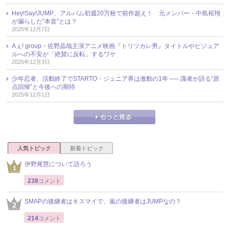
Hey!Say!JUMP、アルバム初週20万枚で前作超え！ 元メンバー・中島裕翔
が漏らした“本音”とは？
2025年12月7日
Aぇ! group・佐野晶哉主演アニメ映画『トリツカレ男』タイトルやビジュア
ルへの不安が「絶賛に反転」するワケ
2025年12月3日
少年忍者、活動終了でSTARTO・ジュニア界は激動の1年 ── 識者が語る“原
点回帰”と今後への期待
2025年12月1日
人気トピック
新着トピック
伊野尾慧について語ろう
238
コメント
SMAPの後継者はキスマイで、嵐の後継者はJUMPなの？
214
コメント