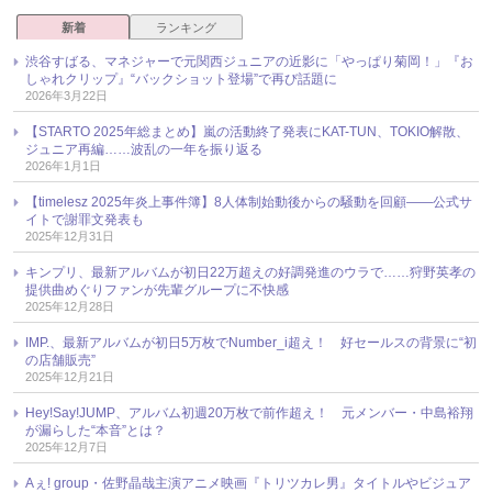
新着
ランキング
渋谷すばる、マネジャーで元関西ジュニアの近影に「やっぱり菊岡！」『お
しゃれクリップ』“バックショット登場”で再び話題に
2026年3月22日
【STARTO 2025年総まとめ】嵐の活動終了発表にKAT-TUN、TOKIO解散、
ジュニア再編……波乱の一年を振り返る
2026年1月1日
【timelesz 2025年炎上事件簿】8人体制始動後からの騒動を回顧――公式サ
イトで謝罪文発表も
2025年12月31日
キンプリ、最新アルバムが初日22万超えの好調発進のウラで……狩野英孝の
提供曲めぐりファンが先輩グループに不快感
2025年12月28日
IMP.、最新アルバムが初日5万枚でNumber_i超え！ 好セールスの背景に“初
の店舗販売”
2025年12月21日
Hey!Say!JUMP、アルバム初週20万枚で前作超え！ 元メンバー・中島裕翔
が漏らした“本音”とは？
2025年12月7日
Aぇ! group・佐野晶哉主演アニメ映画『トリツカレ男』タイトルやビジュア