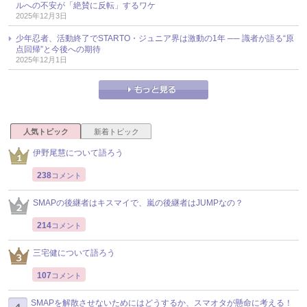
ルへの不安が「絶賛に反転」するワケ
2025年12月3日
少年忍者、活動終了でSTARTO・ジュニア界は激動の1年 ── 識者が語る“原
点回帰”と今後への期待
2025年12月1日
人気トピック
新着トピック
伊野尾慧について語ろう
238
コメント
SMAPの後継者はキスマイで、嵐の後継者はJUMPなの？
214
コメント
三宅健について語ろう
107
コメント
SMAPを解散させないためにはどうするか、スマオタが懸命に考える！