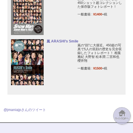
450ショット超コレクションし
た保存版フォトレポート！
一般書籍 :
¥1400
+税
嵐 ARASHI’s Smile
嵐の“顔”に大接近。450超の写
真で5人の笑顔の歴史を完全収
録したフォトレポート！ 相葉
雅紀 大野智 松本潤 二宮和也
櫻井翔
一般書籍 :
¥1500
+税
@jmaniajpさんのツイート