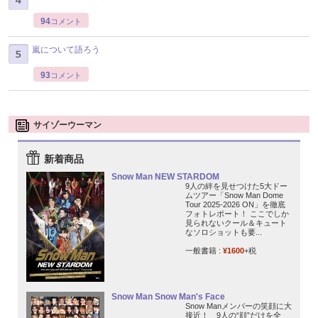
94
コメント
嵐について語ろう
93
コメント
サイゾーウーマン
新着商品
Snow Man NEW STARDOM
9人の絆を見せつけた5大ドー
ムツアー「Snow Man Dome
Tour 2025-2026 ON」を徹底
フォトレポート！ ここでしか
見られないクール＆キュート
なソロショットも要...
一般書籍 :
¥1600
+税
Snow Man Snow Man's Face
Snow Manメンバーの笑顔に大
接近！ 9人の“顔”だけを全