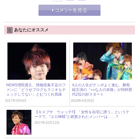
あなたにオススメ
NEWS増田貴久、情報収集不足のフ
4人の人生がテンポよく進む、舞祭
ァンに「どうせブログもラジオもチ
組主演の『○○な人の末路』が同枠歴
ェックしてない」とむつくれ気味
代2位の好スタート
2017年3月6日
2018年4月25日
【キスブサ ウォッチ!!】「女性を自宅に誘う」というテ
ーマで、“エロ神様”と絶賛されたメンバーは……？
2017年10月12日