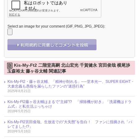
Select an image for your comment (GIF, PNG, JPG, JPEG):
Kis-My-Ft2 二階堂高嗣 北山宏光 千賀健永 宮田俊哉 横尾渉
玉森裕太 藤ヶ谷太輔 関連記事
Kis-My-Ft2・藤ヶ谷太輔、「精神が削れる」──堂本光一、SUPER EIGHT・
大倉忠義も愚痴を漏らしたファンの“迷惑行為”
2025年8月21日
Kis-My-Ft2藤ヶ谷太輔はまるで“主婦”!? 「掃除機が好き」「洗濯機はドラ
ム式」と私生活ぶっちゃけ
2018年5月25日
Kis-My-Ft2宮田俊哉、生放送での“大失態”を告白！ ファンに指摘され「バ
レてました!?」
2018年5月18日