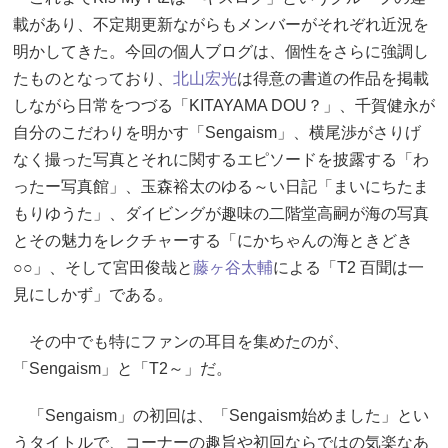
載があり、不定期更新ながらもメンバーがそれぞれ近況を
明かしてきた。今回の個人ブログは、個性をさらに強調し
たものとなっており、
北山宏光
は得意の書道の作品を掲載
しながら日常をつづる「KITAYAMA DOU？」、千賀健永が
自分のこだわりを明かす「Sengaism」、横尾渉がさりげ
なく撮った写真とそれに関するエピソードを披露する「わ
ったー写真館」、玉森裕太のゆる～い日記「まいにちたま
もりゆうた」、ダイビングが趣味の二階堂高嗣が海の写真
とその魅力をレクチャーする「にかちゃんの海ときどき
○○」、そして宮田俊哉と
藤ヶ谷太輔
による「T2 百聞は一
見にしかず」である。
その中でも特にファンの耳目を集めたのが、
「Sengaism」と「T2～」だ。
「Sengaism」の初回は、「Sengaism始めました」とい
うタイトルで、コーナーの趣旨や初回ならではの気楽なあ