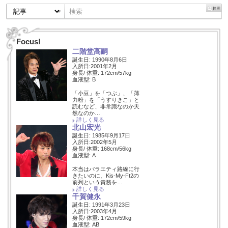
Focus!
二階堂高嗣
誕生日: 1990年8月6日
入所日:2001年2月
身長/ 体重: 172cm/57kg
血液型: B
「小豆」を「つぶ」、「薄
力粉」を「うすりきこ」と
読むなど、非常識なのか天
然なのか…
詳しく見る
北山宏光
誕生日: 1985年9月17日
入所日:2002年5月
身長/ 体重: 168cm/56kg
血液型: A
本当はバラエティ路線に行
きたいのに、Kis-My-Ft2の
前列という責務を…
詳しく見る
千賀健永
誕生日: 1991年3月23日
入所日:2003年4月
身長/ 体重: 172cm/59kg
血液型: AB