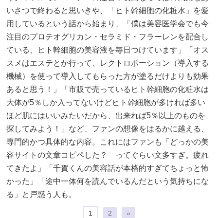
いさつで終わると思いきや、「ヒト幹細胞の化粧水」を愛
用しているという話から始まり、「僕は美容医学会でも今
注目のプロテオグリカン・セラミド・フラーレンを配合し
ている、ヒト幹細胞の美容液を毎日つけています」「オス
スメはエステとか行って、レクトロポーション（導入する
機械）を使って導入してもらった方が塗るだけよりも効果
あると思う！」「市販で売っているヒト幹細胞の化粧水は
大体が5％しか入ってないけどヒト幹細胞が多ければ多い
ほど肌にはいいみたいだから、出来れば5％以上のものを
探してみよう！」など、ファンの想像をはるかに越える、
専門的かつ具体的な内容。これにはファンも「どっかの美
容サイトの文章コピペした？ ってぐらい文多すぎ。疲れ
てきたよ」「千賀くんの美容話が本格的すぎてちょっと怖
かった」「途中一体何を読んでいるんだという気持ちにな
る」と戸惑う人も。
1
2
»