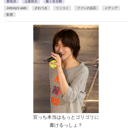
横尾渉
玉森裕太
藤ヶ谷太輔
Johnny's web
ざわつき
ツッコミ
ファンの反応
メディア
歓喜
宮っち本当はもっとゴリゴリに
書けるっしょ？