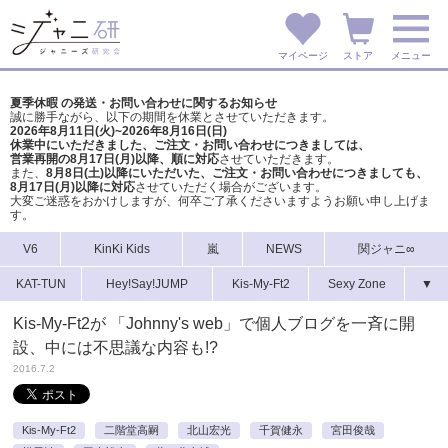
マイページ
ストア
メニュー
夏季休暇 の発送・お問い合わせに関するお知らせ
誠に勝手ながら、以下の期間を休業とさせていただきます。
2026年8月11日(火)~2026年8月16日(日)
休業中にいただきました、ご注文・お問い合わせにつきましては、
営業再開の8月17日(月)以降、順に対応
させていただきます。
また、
8月8日(土)以降にいただいた、ご注文・
お問い合わせにつきましても、
8月17日(月)以降に対応
させていただく場合がございます。
大変ご迷惑をおかけしますが、
何卒ご了承くださいますようお願い申し上げま
す。
V6
KinKi Kids
嵐
NEWS
関ジャニ∞
KAT-TUN
Hey!Say!JUMP
Kis-My-Ft2
Sexy Zone
▼
Kis-My-Ft2が 「Johnny's web」で個人ブログを一斉に開
設、中には不思議な内容も!?
2016.7.2
Kis-My-Ft2
二階堂高嗣
北山宏光
千賀健永
宮田俊哉