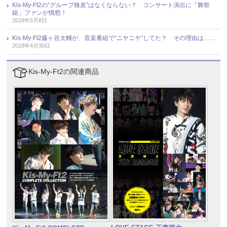
Kis-My-Ft2の“グループ格差”はなくならない？ コンサート演出に「舞祭
組」ファンが憤怒！
2018年5月8日
Kis-My-Ft2藤ヶ谷太輔が、音楽番組で“ニヤニヤ”してた？ その理由は……
2018年4月30日
Kis-My-Ft2の関連商品