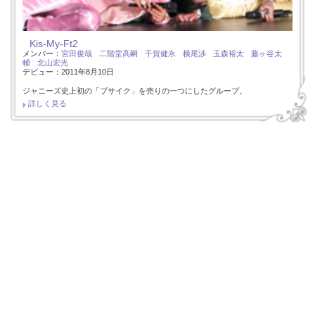
Kis-My-Ft2
メンバー：
宮田俊哉
二階堂高嗣
千賀健永
横尾渉
玉森裕太
藤ヶ谷太
輔
北山宏光
デビュー：2011年8月10日
ジャニーズ史上初の「ブサイク」を売りの一つにしたグループ。
詳しく見る