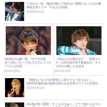
ベタから一転、物語が動いて読めない展開になってきた舞
祭組主演ドラマ『○○な人の末路』
2018年5月31日
NEWS小山慶一郎、“ウワサの彼
一回みんなが飽きる!? 「美容マニ
女”と同じフレーズをブログにつづり
ア」のKis-My-Ft2千賀健永が、キャ
ファンも失望
ラ付けの難しさを語る
2017年3月6日
2017年6月5日
「刺激ないなら今の環境にい続けてもつまらない」、
NEWS手越祐也の脱退を思わせる文章でファンが大荒れ
2017年5月12日
Kis-My-Ft2二階堂「ファンのために」ツアー前からダイエ