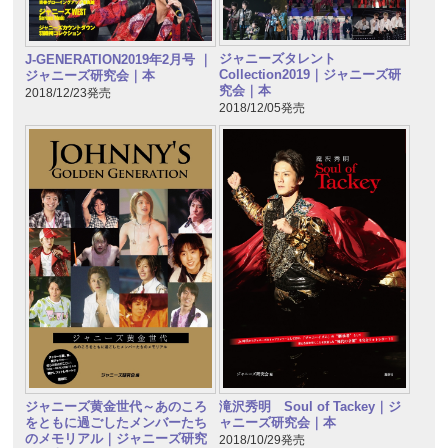
ジャニーズタレント
J-GENERATION2019年2月号 ｜
Collection2019｜ジャニーズ研
ジャニーズ研究会｜本
究会｜本
2018/12/23発売
2018/12/05発売
ジャニーズ黄金世代～あのころ
滝沢秀明 Soul of Tackey｜ジ
をともに過ごしたメンバーたち
ャニーズ研究会｜本
のメモリアル｜ジャニーズ研究
2018/10/29発売