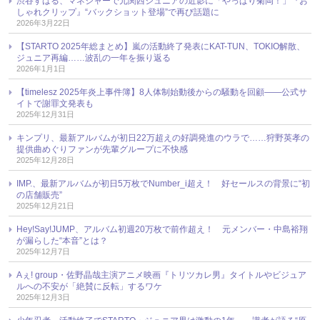
渋谷すばる、マネジャーで元関西ジュニアの近影に「やっぱり菊岡！」『お
しゃれクリップ』“バックショット登場”で再び話題に
2026年3月22日
【STARTO 2025年総まとめ】嵐の活動終了発表にKAT-TUN、TOKIO解散、
ジュニア再編……波乱の一年を振り返る
2026年1月1日
【timelesz 2025年炎上事件簿】8人体制始動後からの騒動を回顧――公式サ
イトで謝罪文発表も
2025年12月31日
キンプリ、最新アルバムが初日22万超えの好調発進のウラで……狩野英孝の
提供曲めぐりファンが先輩グループに不快感
2025年12月28日
IMP.、最新アルバムが初日5万枚でNumber_i超え！ 好セールスの背景に“初
の店舗販売”
2025年12月21日
Hey!Say!JUMP、アルバム初週20万枚で前作超え！ 元メンバー・中島裕翔
が漏らした“本音”とは？
2025年12月7日
Aぇ! group・佐野晶哉主演アニメ映画『トリツカレ男』タイトルやビジュア
ルへの不安が「絶賛に反転」するワケ
2025年12月3日