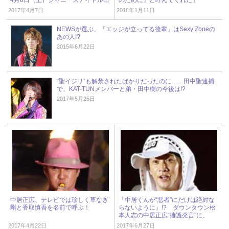
演情報
2017年4月7日
2018年1月11日
NEWSが選ぶ、「エッジが立ってる後輩」はSexy Zoneの
あの人!?
2015年6月22日
“聖イジリ”も解禁されたばかりだったのに……田中聖逮捕
で、KAT-TUNメンバーと弟・田中樹の今後は!?
2017年5月25日
中居正広、テレビでは珍しく草なぎ
「中居くんが“悪者”にだけは絶対な
剛と香取慎吾を名前で呼ぶ！
らないように」!? ダウンタウン松
本人志の中居正広“擁護発言”に、
SMAPファンから賛否両論!!
2017年4月22日
2017年6月27日