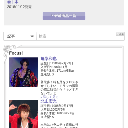
会｜本
2018/11/12発売
Focus!
亀梨和也
誕生日: 1986年2月23日
入所日:1998年11月
身長/ 体重: 171cm/53kg
血液型: B
普段歩く時も足をクロスさ
せてしまい、ドラマの撮影
の際に監督から「キメすぎ
ないで」と…
詳しく見る
北山宏光
誕生日: 1985年9月17日
入所日:2002年5月
身長/ 体重: 168cm/56kg
血液型: A
本当はバラエティ路線に行