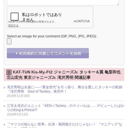
Select an image for your comment (GIF, PNG, JPG, JPEG):
KAT-TUN Kis-My-Ft2 ジャニーズJr. タッキー＆翼 亀梨和也
北山宏光 東京ジャニーズJr. 滝沢秀明 関連記事
滝沢秀明は永遠に――“黄金世代”を引っ張り、舞台を愛したタッキーの軌跡
『滝沢秀明 Soul of Tackey』発売中！
2018年11月19日
三宅＆滝沢のユニット「KEN☆Tackey」のライバルは……デビューしたばか
りのKing＆Prince!?
2018年6月13日
『マツコの知らない世界』出演・風間俊介だけじゃない！ “マニアック”な