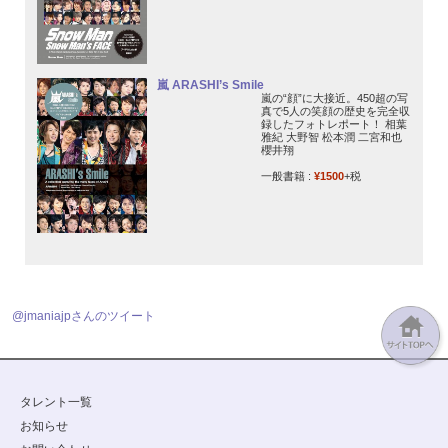
嵐 ARASHI’s Smile
嵐の“顔”に大接近。450超の写
真で5人の笑顔の歴史を完全収
録したフォトレポート！ 相葉
雅紀 大野智 松本潤 二宮和也
櫻井翔
一般書籍 :
¥1500
+税
@jmaniajpさんのツイート
タレント一覧
お知らせ