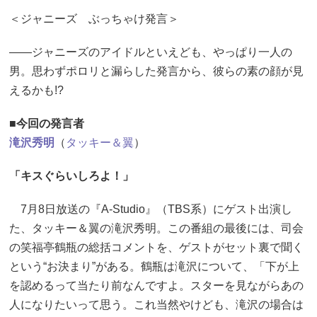
＜ジャニーズ ぶっちゃけ発言＞
――ジャニーズのアイドルといえども、やっぱり一人の
男。思わずポロリと漏らした発言から、彼らの素の顔が見
えるかも!?
■今回の発言者
滝沢秀明
（
タッキー＆翼
）
「キスぐらいしろよ！」
7月8日放送の『A-Studio』（TBS系）にゲスト出演し
た、タッキー＆翼の滝沢秀明。この番組の最後には、司会
の笑福亭鶴瓶の総括コメントを、ゲストがセット裏で聞く
という“お決まり”がある。鶴瓶は滝沢について、「下が上
を認めるって当たり前なんですよ。スターを見ながらあの
人になりたいって思う。これ当然やけども、滝沢の場合は