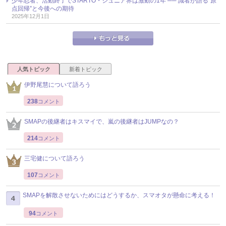
少年忍者、活動終了でSTARTO・ジュニア界は激動の1年 ── 識者が語る“原
点回帰”と今後への期待
2025年12月1日
人気トピック
新着トピック
伊野尾慧について語ろう
238
コメント
SMAPの後継者はキスマイで、嵐の後継者はJUMPなの？
214
コメント
三宅健について語ろう
107
コメント
SMAPを解散させないためにはどうするか、スマオタが懸命に考える！
94
コメント