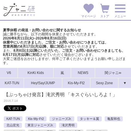
マイページ
ストア
メニュー
夏季休暇 の発送・お問い合わせに関するお知らせ
誠に勝手ながら、以下の期間を休業とさせていただきます。
2026年8月11日(火)~2026年8月16日(日)
休業中にいただきました、ご注文・お問い合わせにつきましては、
営業再開の8月17日(月)以降、順に対応
させていただきます。
また、
8月8日(土)以降にいただいた、ご注文・
お問い合わせにつきましても、
8月17日(月)以降に対応
させていただく場合がございます。
大変ご迷惑をおかけしますが、
何卒ご了承くださいますようお願い申し上げま
す。
V6
KinKi Kids
嵐
NEWS
関ジャニ∞
KAT-TUN
Hey!Say!JUMP
Kis-My-Ft2
Sexy Zone
▼
【ぶっちゃけ発言】滝沢秀明 「キスぐらいしろよ！」
2016.7.14
KAT-TUN
Kis-My-Ft2
ジャニーズJr.
タッキー＆翼
亀梨和也
北山宏光
東京ジャニーズJr.
滝沢秀明