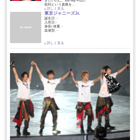
きたいのに、Kis-My-Ft2の
前列という責務を…
詳しく見る
東京ジャニーズJr.
誕生日: -
入所日:-
身長/ 体重: -
血液型: -
詳しく見る