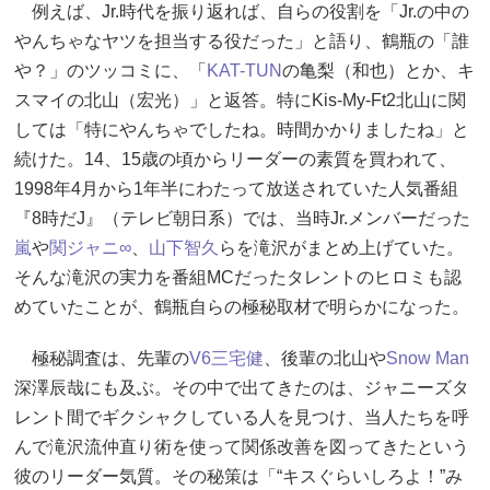
例えば、Jr.時代を振り返れば、自らの役割を「Jr.の中の
やんちゃなヤツを担当する役だった」と語り、鶴瓶の「誰
や？」のツッコミに、「
KAT-TUN
の亀梨（和也）とか、キ
スマイの北山（宏光）」と返答。特にKis-My-Ft2北山に関
しては「特にやんちゃでしたね。時間かかりましたね」と
続けた。14、15歳の頃からリーダーの素質を買われて、
1998年4月から1年半にわたって放送されていた人気番組
『8時だJ』（テレビ朝日系）では、当時Jr.メンバーだった
嵐
や
関ジャニ∞
、
山下智久
らを滝沢がまとめ上げていた。
そんな滝沢の実力を番組MCだったタレントのヒロミも認
めていたことが、鶴瓶自らの極秘取材で明らかになった。
極秘調査は、先輩の
V6
三宅健
、後輩の北山や
Snow Man
深澤辰哉にも及ぶ。その中で出てきたのは、ジャニーズタ
レント間でギクシャクしている人を見つけ、当人たちを呼
んで滝沢流仲直り術を使って関係改善を図ってきたという
彼のリーダー気質。その秘策は「“キスぐらいしろよ！”み