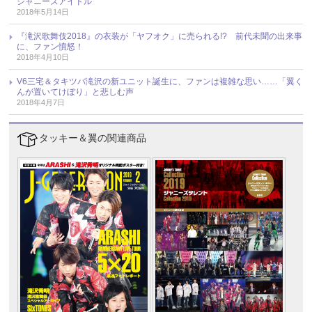
ジャニーズアイドル
2018年5月14日
『滝沢歌舞伎2018』の衣装が「ヤフオク」に売られる!? 前代未聞の出来事
に、ファン憤怒！
2018年4月10日
V6三宅＆タキツバ滝沢の新ユニット誕生に、ファンは複雑な思い……「翼く
んが置いてけぼり」と悲しむ声
2018年4月7日
タッキー＆翼の関連商品