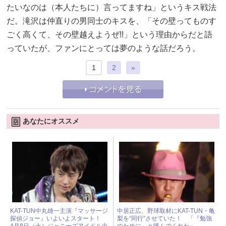
たいなのは（本人たちに）言ってますね」というキス戦法
だ。滝沢は仲直りの男同士のキスを、「その壁ってものす
ごく高くて、その壁越えようぜ!!」という理由からだと語
っていたが、ファンにとっては夢のような話だろう。
1
2
»
あなたにオススメ
KAT-TUN中丸雄一主演『マッサージ
中居正広、野球取材にKAT-TUN・亀
探偵ジョー』いよいよスタート！
梨を“同行”させていた！ 「『勉強
4月8日（土）ジャニーズアイドル出
のために』と呼んでくれた」