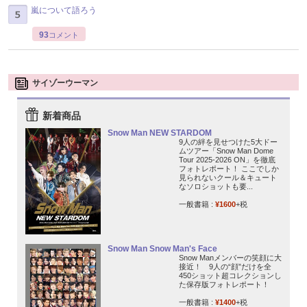
嵐について語ろう
93
コメント
サイゾーウーマン
新着商品
Snow Man NEW STARDOM
9人の絆を見せつけた5大ドー
ムツアー「Snow Man Dome
Tour 2025-2026 ON」を徹底
フォトレポート！ ここでしか
見られないクール＆キュート
なソロショットも要...
一般書籍 :
¥1600
+税
Snow Man Snow Man's Face
Snow Manメンバーの笑顔に大
接近！ 9人の“顔”だけを全
450ショット超コレクションし
た保存版フォトレポート！
一般書籍 :
¥1400
+税