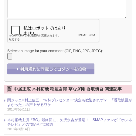
Select an image for your comment (GIF, PNG, JPG, JPEG):
中居正広 木村拓哉 稲垣吾郎 草なぎ剛 香取慎吾 関連記事
関ジャニ∞村上信五、“Ｗ杯プレゼンター”決定も歓迎されず!? 「香取慎吾が
よかった」の声上がるワケ
2018年5月11日
木村拓哉主演『BG』最終回に、矢沢永吉が登場！ SMAPファンが『ホンネ
テレビ』との“繋がり”に歓喜
2018年3月14日