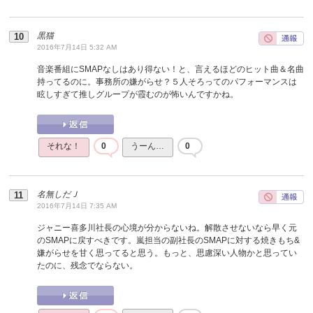
黒猫
2016年7月14日 5:32 AM
音楽番組にSMAPなしはあり得ない！と、言えるほどのヒット曲＆名曲
持ってるのに。事務所の嫌がらせ？５人そろってのパフォーマンスは
眩しすぎて推しグループが霞むのが怖いんですかね。
それな！
0
うーん…
0
名無しだＪ
2016年7月14日 7:35 AM
ジャニー喜多川社長の心境が分からないね。解散させないなら早く元
のSMAPに戻すべきです。嵐担当の副社長のSMAPに対する焼きもち&
嫌がらせを甘く思ってると思う。もっと、思慮深い人物かと思ってい
たのに、残念でならない。