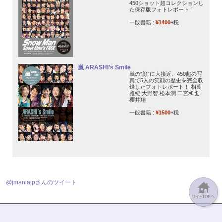
450ショット超コレクションし
た保存版フォトレポート！
一般書籍 :
¥1400
+税
嵐 ARASHI’s Smile
嵐の“顔”に大接近。450超の写
真で5人の笑顔の歴史を完全収
録したフォトレポート！ 相葉
雅紀 大野智 松本潤 二宮和也
櫻井翔
一般書籍 :
¥1500
+税
@jmaniajpさんのツイート