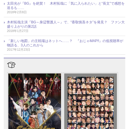
太田光が『BG』を絶賛！ 木村拓哉に「気に入られたい」と“長文”で感想を
送るも……
2018年2月8日
木村拓哉主演『BG～身辺警護人～』で、“香取慎吾ネタ”を発見？ ファン大
盛り上がりの第2話
2018年1月27日
「新しい地図」の主戦場はネットへ……？ 『おじゃMAP!!』の低視聴率が
物語る、3人のこれから
2017年12月23日