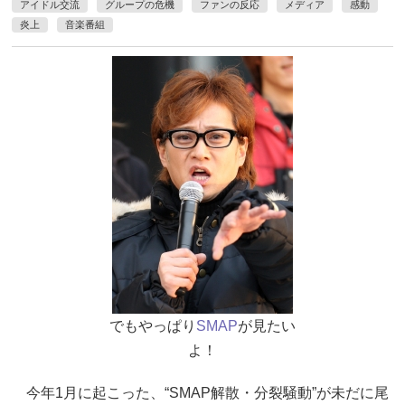
アイドル交流
グループの危機
ファンの反応
メディア
感動
炎上
音楽番組
でもやっぱり
SMAP
が見たい
よ！
今年1月に起こった、“SMAP解散・分裂騒動”が未だに尾