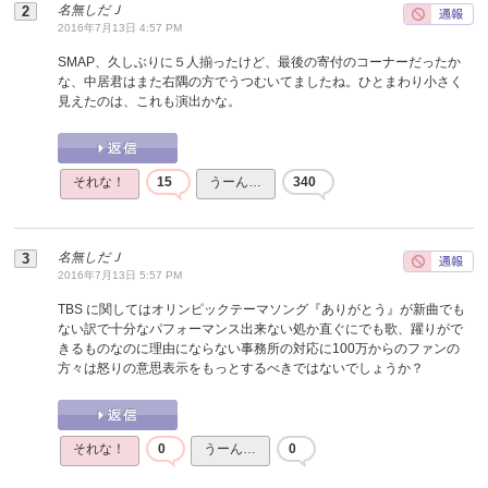
名無しだＪ
2016年7月13日 4:57 PM
SMAP、久しぶりに５人揃ったけど、最後の寄付のコーナーだったか
な、中居君はまた右隅の方でうつむいてましたね。ひとまわり小さく
見えたのは、これも演出かな。
それな！
15
うーん…
340
名無しだＪ
2016年7月13日 5:57 PM
TBS に関してはオリンピックテーマソング『ありがとう』が新曲でも
ない訳で十分なパフォーマンス出来ない処か直ぐにでも歌、躍りがで
きるものなのに理由にならない事務所の対応に100万からのファンの
方々は怒りの意思表示をもっとするべきではないでしょうか？
それな！
0
うーん…
0