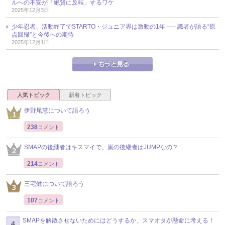
ルへの不安が「絶賛に反転」するワケ
2025年12月3日
少年忍者、活動終了でSTARTO・ジュニア界は激動の1年 ── 識者が語る“原
点回帰”と今後への期待
2025年12月1日
人気トピック
新着トピック
伊野尾慧について語ろう
238
コメント
SMAPの後継者はキスマイで、嵐の後継者はJUMPなの？
214
コメント
三宅健について語ろう
107
コメント
SMAPを解散させないためにはどうするか、スマオタが懸命に考える！