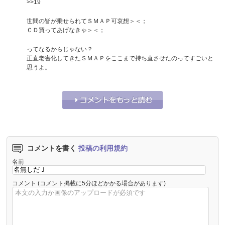
>>
19
世間の皆が乗せられてＳＭＡＰ可哀想＞＜；
ＣＤ買ってあげなきゃ＞＜；
ってなるからじゃない？
正直老害化してきたＳＭＡＰをここまで持ち直させたのってすごいと
思うよ。
それな！
0
うーん…
0
コメントを書く
投稿の利用規約
名前
コメント
(コメント掲載に5分ほどかかる場合があります)