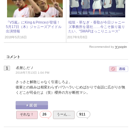
『VS嵐』にKing＆Princeが登場！
稲垣・草なぎ・香取が今日ジャニー
5月17日（木）ジャニーズアイドル
ズ事務所を退社……今こそ振り返り
出演情報
たい、“SMAPほっこりニュース”
2018年5月16日
2017年9月8日
Recommended by
コメント
名無しだＪ
2016年7月13日 1:04 PM
さっさと解散じゃなく引退しろよ。
後輩との絡みは相変わらずパワハラいじめばかりで会話に広がりが無
くどこが司会だよ（笑）櫻井の方が断然マシ。
それな！
26
うーん…
911