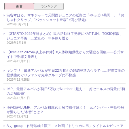
新着
ランキング
渋谷すばる、マネジャーで元関西ジュニアの近影に「やっぱり菊岡！」『お
しゃれクリップ』“バックショット登場”で再び話題に
2026年3月22日
【STARTO 2025年総まとめ】嵐の活動終了発表にKAT-TUN、TOKIO解散、
ジュニア再編……波乱の一年を振り返る
2026年1月1日
【timelesz 2025年炎上事件簿】8人体制始動後からの騒動を回顧――公式サ
イトで謝罪文発表も
2025年12月31日
キンプリ、最新アルバムが初日22万超えの好調発進のウラで……狩野英孝の
提供曲めぐりファンが先輩グループに不快感
2025年12月28日
IMP.、最新アルバムが初日5万枚でNumber_i超え！ 好セールスの背景に“初
の店舗販売”
2025年12月21日
Hey!Say!JUMP、アルバム初週20万枚で前作超え！ 元メンバー・中島裕翔
が漏らした“本音”とは？
2025年12月7日
Aぇ! group・佐野晶哉主演アニメ映画『トリツカレ男』タイトルやビジュア