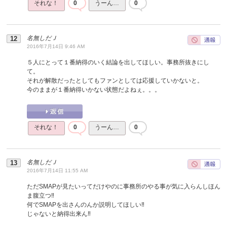
それな！
0
うーん…
0
名無しだＪ
2016年7月14日 9:46 AM
５人にとって１番納得のいく結論を出してほしい。事務所抜きにし
て。
それが解散だったとしてもファンとしては応援していかないと。
今のままが１番納得いかない状態だよねぇ。。。
それな！
0
うーん…
0
名無しだＪ
2016年7月14日 11:55 AM
ただSMAPが見たいってだけやのに事務所のやる事が気に入らんしほん
ま腹立つ‼︎
何でSMAPを出さんのんか説明してほしい‼︎
じゃないと納得出来ん‼︎