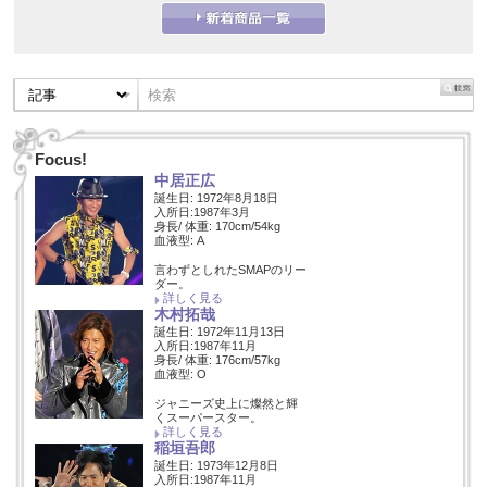
Focus!
中居正広
誕生日: 1972年8月18日
入所日:1987年3月
身長/ 体重: 170cm/54kg
血液型: A
言わずとしれたSMAPのリー
ダー。
詳しく見る
木村拓哉
誕生日: 1972年11月13日
入所日:1987年11月
身長/ 体重: 176cm/57kg
血液型: O
ジャニーズ史上に燦然と輝
くスーパースター。
詳しく見る
稲垣吾郎
誕生日: 1973年12月8日
入所日:1987年11月