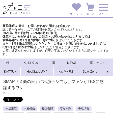
マイページ
ストア
メニュー
夏季休暇 の発送・お問い合わせに関するお知らせ
誠に勝手ながら、以下の期間を休業とさせていただきます。
2026年8月11日(火)~2026年8月16日(日)
休業中にいただきました、ご注文・お問い合わせにつきましては、
営業再開の8月17日(月)以降、順に対応
させていただきます。
また、
8月8日(土)以降にいただいた、ご注文・
お問い合わせにつきましても、
8月17日(月)以降に対応
させていただく場合がございます。
大変ご迷惑をおかけしますが、
何卒ご了承くださいますようお願い申し上げま
す。
V6
KinKi Kids
嵐
NEWS
関ジャニ∞
KAT-TUN
Hey!Say!JUMP
Kis-My-Ft2
Sexy Zone
▼
SMAP『音楽の日』に出演ナシでも、ファンがTBSに感
謝するワケ
2016.7.13
中居正広
木村拓哉
稲垣吾郎
草なぎ剛
香取慎吾