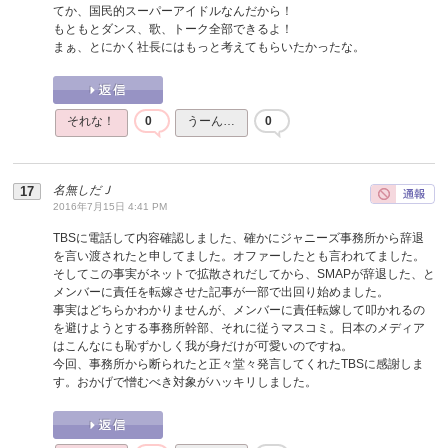
てか、国民的スーパーアイドルなんだから！
もともとダンス、歌、トーク全部できるよ！
まぁ、とにかく社長にはもっと考えてもらいたかったな。
それな！
0
うーん…
0
名無しだＪ
2016年7月15日 4:41 PM
TBSに電話して内容確認しました、確かにジャニーズ事務所から辞退
を言い渡されたと申してました。オファーしたとも言われてました。
そしてこの事実がネットで拡散されだしてから、SMAPが辞退した、と
メンバーに責任を転嫁させた記事が一部で出回り始めました。
事実はどちらかわかりませんが、メンバーに責任転嫁して叩かれるの
を避けようとする事務所幹部、それに従うマスコミ。日本のメディア
はこんなにも恥ずかしく我が身だけが可愛いのですね。
今回、事務所から断られたと正々堂々発言してくれたTBSに感謝しま
す。おかげで憎むべき対象がハッキリしました。