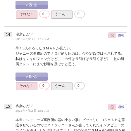
それな！
0
うーん…
0
名無しだＪ
2016年7月14日 1:19 PM
早く5人そろったＳＭＡＰが見たい。
ジャニーズ事務所のアナログ的な圧力は、今やSNSでばらされてる。
私はキンキのファンだけど、この件は長引けば長引くほどに、他の所
属タレントにまで影響を及ぼすと思う。
それな！
0
うーん…
0
名無しだＪ
2016年7月15日 1:01 AM
本当にジャニーズ事務所の器の小さい事にビックリ(-_-;)ＳＭＡＰを辞
退させているのでは？！ジャニーさんが言ってくれたインタビューの
コメント通り5人を出場させてよ！！他の記事にＳＭＡPが視聴率を稼