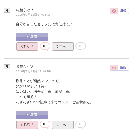
名無しだＪ
2016年7月13日 9:49 PM
自分が言ったセリフには責任持てよ
それな！
0
うーん…
0
名無しだＪ
2016年7月13日 11:16 PM
桜井の方が断然マシ、って。
分かりやすい（笑）
はいはい、桜井が一番、嵐が一番。
これで満足？
わざわざSMAP記事に来てコメントご苦労さん。
それな！
0
うーん…
0