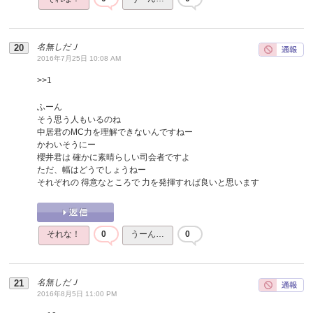
名無しだＪ
2016年7月25日 10:08 AM
>>
1
ふーん
そう思う人もいるのね
中居君のMC力を理解できないんですねー
かわいそうにー
櫻井君は 確かに素晴らしい司会者ですよ
ただ、幅はどうでしょうねー
それぞれの 得意なところで 力を発揮すれば良いと思います
それな！
0
うーん…
0
名無しだＪ
2016年8月5日 11:00 PM