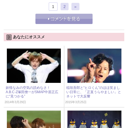
1
2
»
あなたにオススメ
妖怪なみの空気の読めなさ！
稲垣吾郎と“ヒロくん”のほほ笑まし
A.B.C-Z塚田僚一がSMAP中居正広
い日常に、「正直うらやましい」と
に“見つかる”
ネットで大反響
2014年3月29日
2015年3月25日