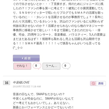
ぐので出させないとか・・・了見狭すぎ。何のためにジャニーズに残
したの？！ファンの事を第一に考えて！！健気にＣＤ購買運動してた
り、ＳＮＳやツイッターで呟いたりブログでもＳＭＡＰの活躍を願っ
ているのに・・・タレントを活躍させるのが事務所でしょ？！長年に
わたり大活躍しているタレントを、沢山のファンがいるにも関わらず
何故出演させないのか？！活躍させられないのなら他のマネジャーや
事務所に移籍させて欲しい！！今まで貢献してきたのだから・・俳
優、司会、25周年コンサート、音楽番組、バラエティー、5人の需要は
まだまだあるはず！！視聴率も取れるし売上も活躍も沢山期待でき
る！！！ＳＭＡＰ最高！！！！！って慎吾ちゃんがいつも言ってる
(^_-)-☆
それな！
0
うーん…
0
中居様LOVE
2016年7月15日 7:19 AM
音楽の日なんで、SMAPをださないの？
中居くんが司会なのに、SMAPが出ないなんて
どー考えてもおかしいでしょ。ありえない。
新曲とかパフォーマンスとかどーでもいいの！