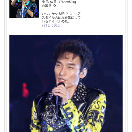
身長/ 体重: 176cm/52kg
血液型: O
いついかなる時でも、ヘア
スタイルの乱れを気にして
いるアイドルの鏡。
詳しく見る