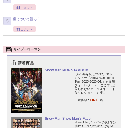
94
コメント
嵐について語ろう
93
コメント
サイゾーウーマン
新着商品
Snow Man NEW STARDOM
9人の絆を見せつけた5大ドー
ムツアー「Snow Man Dome
Tour 2025-2026 ON」を徹底
フォトレポート！ ここでしか
見られないクール＆キュート
なソロショットも要...
一般書籍 :
¥1600
+税
Snow Man Snow Man's Face
Snow Manメンバーの笑顔に大
接近！ 9人の“顔”だけを全