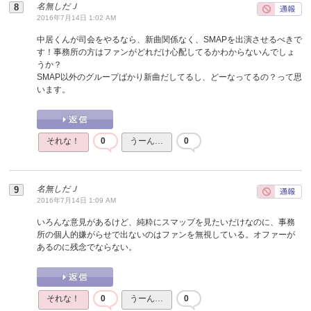
名無しだＪ
2016年7月14日 1:02 AM
中居くんが司会をやるなら、新曲関係なく、SMAPを出演させるべきで
す！事務所の方はファンがどれだけ心配してるかわからないんでしょ
うか？
SMAP以外のグループばかり新曲だしてるし、どーなってるの？って思
います。
それな！
0
うーん…
0
名無しだＪ
2016年7月14日 1:09 AM
いろんな意見があるけど、純粋にスマップを見たいだけなのに、事務
所の個人的嫌がらせで出ないのはファンを無視している。オファーが
あるのに残念でならない。
それな！
0
うーん…
0