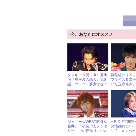
今、あなたにオススメ
タッキー＆翼・今井翼出
舞祭組のイベ
演『屋根裏の恋人』第6
プライズ参加
話、ツッコミ要素がなく
いた玉森裕太、
なり「物足りない」との
らずに断念…
声続出！
ジャニーズWEST濱田＆
A.B.C-Z五関
藤井、『卒業バカメンタ
の“短髪”にチ
リー』での役作りについ
ジ!? メンバ
て語る！
ェンジを猛プ