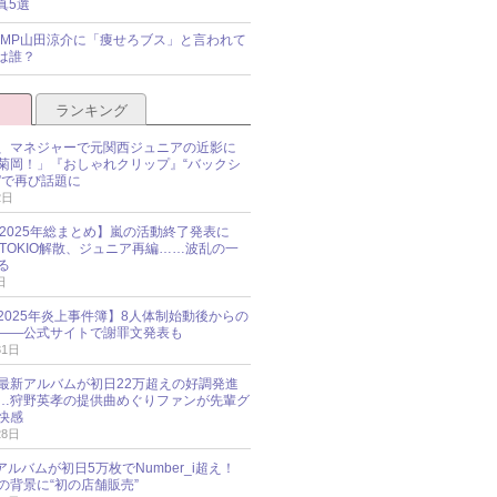
真5選
y!JUMP山田涼介に「痩せろブス」と言われて
は誰？
ランキング
、マネジャーで元関西ジュニアの近影に
菊岡！」『おしゃれクリップ』“バックシ
”で再び話題に
2日
O 2025年総まとめ】嵐の活動終了発表に
N、TOKIO解散、ジュニア再編……波乱の一
る
日
esz 2025年炎上事件簿】8人体制始動後からの
――公式サイトで謝罪文発表も
31日
最新アルバムが初日22万超えの好調発進
…狩野英孝の提供曲めぐりファンが先輩グ
快感
28日
新アルバムが初日5万枚でNumber_i超え！
の背景に“初の店舗販売”