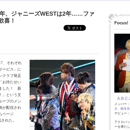
て4年、ジャニーズWESTは2年……ファ
歓喜！
Focus!
T
、それぞれ
サービス」に
ンクラブ発足
「お待たせい
ました！ 新
！」という文
A.B.C-
ループのメン
メンバー
画が配信され
太
橋本良
デビュー：2
ムページ
掲載された。
アクロバッ
ーを果た