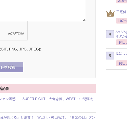
214
コ
三宅健
107
コ
SMA
オタが
94
コ
 (GIF, PNG, JPG, JPEG):
嵐につ
93
コ
関連記事
ファン困惑……SUPER EIGHT・大倉忠義、WEST.・中間淳太
音が見える」と絶賛！ WEST.・神山智洋、『音楽の日』ダン