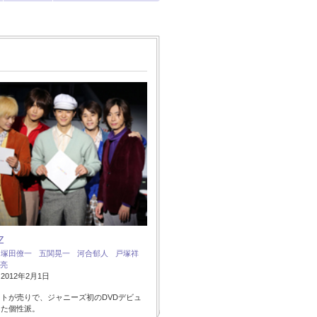
Z
：
塚田僚一
五関晃一
河合郁人
戸塚祥
亮
012年2月1日
トが売りで、ジャニーズ初のDVDデビュ
した個性派。