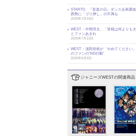
STARTO、『音楽の日』ダンス企画選抜メ
西勢に「ゴリ押し」の不満も
2025年7月19日
WEST.・中間淳太、「皆様は何より
とファンあきれ
2025年7月13日
WEST.・濵田崇裕が「やめてください」と
のファンの“NG行動”
2025年6月9日
ジャニーズWESTの関連商品