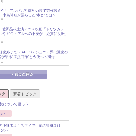
21日
y!JUMP、アルバム初週20万枚で前作超え！
・中島裕翔が漏らした“本音”とは？
7日
oup・佐野晶哉主演アニメ映画『トリツカレ
ルやビジュアルへの不安が「絶賛に反転」
3日
活動終了でSTARTO・ジュニア界は激動の
識者が語る“原点回帰”と今後への期待
1日
ック
新着トピック
慧について語ろう
メント
Pの後継者はキスマイで、嵐の後継者は
Pなの？