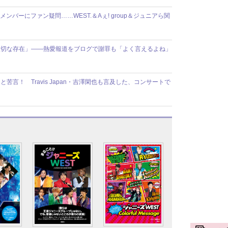
ンバーにファン疑問……WEST.＆Aぇ! group＆ジュニアら関
も大切な存在」――熱愛報道をブログで謝罪も「よく言えるよね」
苦言！ Travis Japan・吉澤閑也も言及した、コンサートで