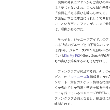
突然の発表にファンからは喜びの声
は「夢じゃないよね。こんな日が来る
「会費を払える喜びを噛みしめてる」
ブ発足が本当に本当にうれしくて興奮
い」という声も。ファンがここまで歓
は、理由があるのだ。
そもそも、ジャニーズアイドルのフ
いる13組のグループと山下智久のファン
は約4年、ジャニーズWESTは約2年
ている
Kis-My-Ft2
やSexy Zone
ちの喜びが爆発するのもうなずける。
ファンクラブが発足する前、A.B.C
ビス」か「
ジャニーズJr.
情報局」から
ンサート・舞台のチケット情報を把握
くか否かでしか当選・落選を知る手段が
ートを行っているジャニーズWEST
ファンクラブ会員となると、抽選後に
軽減される。