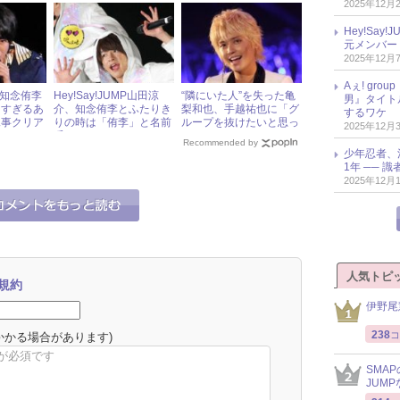
2025年12月
破の快挙！
Hey!Sa
元メンバー
2025年12月
Aぇ! gr
MP知念侑李
Hey!Say!JUMP山田涼
“隣にいた人”を失った亀
男』タイト
しすぎるあ
介、知念侑李とふたりき
梨和也、手越祐也に「グ
するワケ
見事クリア
りの時は「侑李」と名前
ループを抜けたいと思っ
2025年12月
呼び
たことは？」
Recommended by
少年忍者、
1年 ── 
2025年12月
人気トピ
規約
伊野尾
238
コ
かかる場合があります)
SMA
JUM