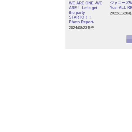
ジャニーズW
WE ARE ONE -WE
Yes! ALL RI
ARE！ Let's get
the party
2022/11/28
STARTO！！
Photo Report-
2024/08/23発売