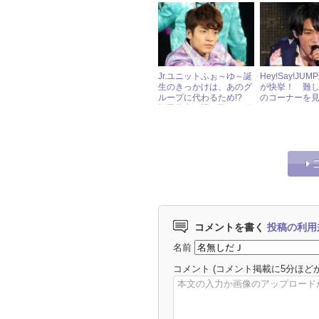
ワケ
Jr.ユニットふぉ～ゆ～誕
Hey!Say!JU
生のきっかけは、あのグ
が快挙！ 難
ループに代わるため!?
のコーナーを
福田悠太が語る驚きの結
成秘話
コメントを書く
投稿の利用
名前
コメント
(コメント掲載に5分ほど