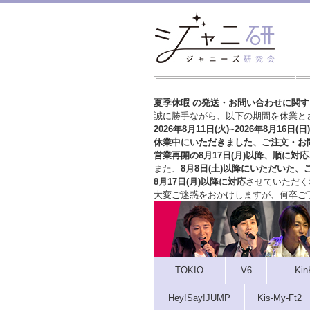
夏季休暇 の発送・お問い合わせに関
誠に勝手ながら、以下の期間を休業と
2026年8月11日(火)~2026年8月16日(日)
休業中にいただきました、ご注文・お
営業再開の8月17日(月)以降、順に対応
また、
8月8日(土)以降にいただいた、
8月17日(月)以降に対応
させていただく
大変ご迷惑をおかけしますが、
何卒ご
TOKIO
V6
Kin
Hey!Say!JUMP
Kis-My-Ft2