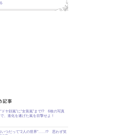
る
“ドヤ顔嵐”に“女装嵐”まで!? 6枚の写真
で、進化を遂げた嵐を目撃せよ！
idsはいつだって“2人の世界”……!? 思わず笑