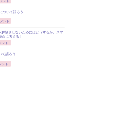
メント
について語ろう
メント
Pを解散させないためにはどうするか、スマ
懸命に考える！
メント
いて語ろう
メント