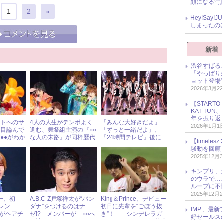
顔になる写
1
2
»
Hey!Sa
しまったの
新着
渋谷すばる
「やっぱり
ョット登場
2026年3月2
【START
KAT-TU
年を振り返
ントへのサ
4人の人生がテンポよく
「みんな大好きだよ」
2026年1月1
を目論んで
進む、舞祭組主演の『○○
「ずっと一緒だよ」、
●●がわか
な人の末路』が同枠歴代
『24時間テレビ』後に
【timel
…
2位の好スタート
Hey!Say!JUMPがラブメ
騒動を回顧
ールを送り合ってた！
2025年12月
キンプリ、
のウラで…
ループに不
2025年12月
晃一、初
A.B.C-Z戸塚祥太が“バン
King＆Prince、デビュー
ャレン
ダナ”をつけるのはナ
初日に先輩を“ごぼう抜
IMP.、最
ーがヘアチ
ゼ!? メンバーが「○○へ
き”！ 「シンデレラガ
好セールス
ッシュする
の憧れ」とぶっちゃけ
ール」いきなり30万枚突