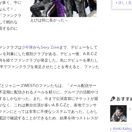
が多く、中に
詳しく見
なんて！」
「ファンクラ
えびは特に長かった～
して眠れな
喜するのに
ァンクラブは
少年隊
から
Sexy Zone
まで、デビューをして
を対象にした個別クラブがある。デビュー後、A.B.C-Z
の時を経てファンクラブが発足した。先にデビューを果たし
が約1年半でファンクラブを発足させたことを考えると、ファンた
-ZとジャニーズWESTのファンたちは、「メール配信サー
不定期に配信されるメールを頼りに、グループの活動やコ
するしかなかった。また、今まで公演直前にチケットが届
なく、これは舞台出演が多いA.B.C-Zと、各地でコンサ
のファンにとっては非常に不便なシステムであった。しかし
電話で確認することができるため、結果を待つストレスが
KinKi K