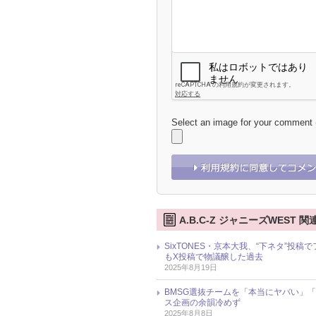
Select an image for your comment
A.B.C-Z ジャニーズWEST 
SixTONES・京本大我、“下ネタ”投稿で
もX投稿で物議醸した過去
2025年8月19日
BMSG選抜チームを「本当にヤバい」「
ス企画の余韻冷めず
2025年8月8日