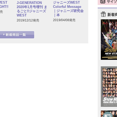
サイゾ
EST
ジャニーズWEST
J-GENERATION
GHT!!
Colorful Message
2020年1月号増刊 ま
｜ジャニーズ研究会
るごと!!ジャニーズ
発売
新着
｜本
WEST
2019/04/08発売
2019/12/12発売