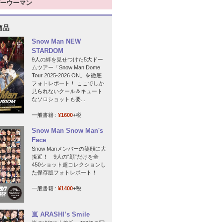
ーウーマン
商品
Snow Man NEW
STARDOM
9人の絆を見せつけた5大ドー
ムツアー「Snow Man Dome
Tour 2025-2026 ON」を徹底
フォトレポート！ ここでしか
見られないクール＆キュート
なソロショットも要...
一般書籍 :
¥1600
+税
Snow Man Snow Man's
Face
Snow Manメンバーの笑顔に大
接近！ 9人の“顔”だけを全
450ショット超コレクションし
た保存版フォトレポート！
一般書籍 :
¥1400
+税
嵐 ARASHI’s Smile