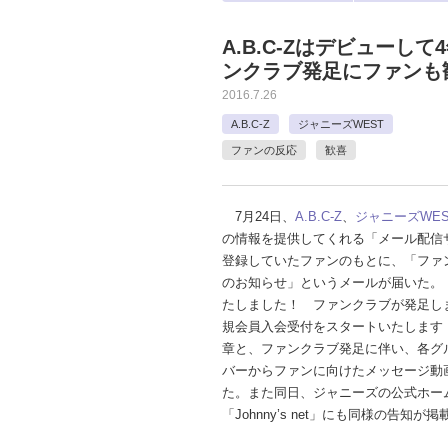
A.B.C-Zはデビューし
ンクラブ発足にファンも
2016.7.26
A.B.C-Z
ジャニーズWEST
ファンの反応
歓喜
7月24日、
A.B.C-Z
、
ジャニーズWES
の情報を提供してくれる「メール配信
登録していたファンのもとに、「ファ
のお知らせ」というメールが届いた。
たしました！ ファンクラブが発足し
規会員入会受付をスタートいたします
章と、ファンクラブ発足に伴い、各グ
バーからファンに向けたメッセージ動
た。また同日、ジャニーズの公式ホー
「Johnny’s net」にも同様の告知が