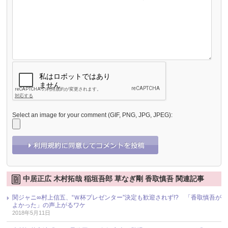
Select an image for your comment (GIF, PNG, JPG, JPEG):
中居正広 木村拓哉 稲垣吾郎 草なぎ剛 香取慎吾 関連記事
関ジャニ∞村上信五、“Ｗ杯プレゼンター”決定も歓迎されず!? 「香取慎吾が
よかった」の声上がるワケ
2018年5月11日