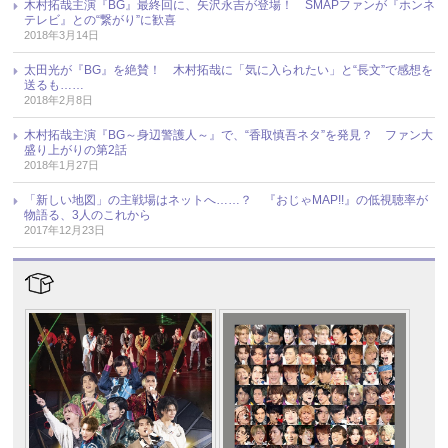
木村拓哉主演『BG』最終回に、矢沢永吉が登場！ SMAPファンが『ホンネ
テレビ』との“繋がり”に歓喜
2018年3月14日
太田光が『BG』を絶賛！ 木村拓哉に「気に入られたい」と“長文”で感想を
送るも……
2018年2月8日
木村拓哉主演『BG～身辺警護人～』で、“香取慎吾ネタ”を発見？ ファン大
盛り上がりの第2話
2018年1月27日
「新しい地図」の主戦場はネットへ……？ 『おじゃMAP!!』の低視聴率が
物語る、3人のこれから
2017年12月23日