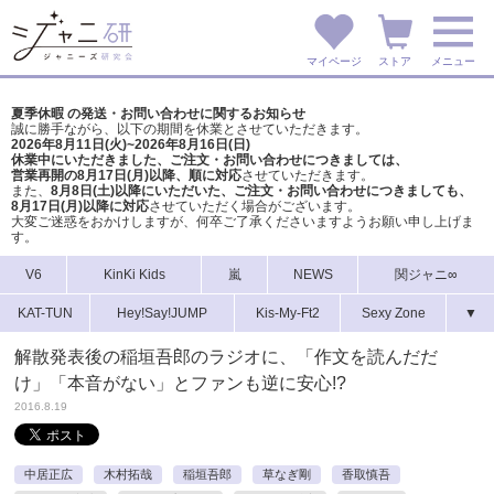
マイページ
ストア
メニュー
夏季休暇 の発送・お問い合わせに関するお知らせ
誠に勝手ながら、以下の期間を休業とさせていただきます。
2026年8月11日(火)~2026年8月16日(日)
休業中にいただきました、ご注文・お問い合わせにつきましては、
営業再開の8月17日(月)以降、順に対応
させていただきます。
また、
8月8日(土)以降にいただいた、ご注文・
お問い合わせにつきましても、
8月17日(月)以降に対応
させていただく場合がございます。
大変ご迷惑をおかけしますが、
何卒ご了承くださいますようお願い申し上げま
す。
V6
KinKi Kids
嵐
NEWS
関ジャニ∞
KAT-TUN
Hey!Say!JUMP
Kis-My-Ft2
Sexy Zone
▼
解散発表後の稲垣吾郎のラジオに、「作文を読んだだ
け」「本音がない」とファンも逆に安心!?
2016.8.19
中居正広
木村拓哉
稲垣吾郎
草なぎ剛
香取慎吾