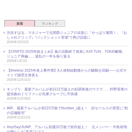
新着
ランキング
渋谷すばる、マネジャーで元関西ジュニアの近影に「やっぱり菊岡！」『お
しゃれクリップ』“バックショット登場”で再び話題に
2026年3月22日
【STARTO 2025年総まとめ】嵐の活動終了発表にKAT-TUN、TOKIO解散、
ジュニア再編……波乱の一年を振り返る
2026年1月1日
【timelesz 2025年炎上事件簿】8人体制始動後からの騒動を回顧――公式サ
イトで謝罪文発表も
2025年12月31日
キンプリ、最新アルバムが初日22万超えの好調発進のウラで……狩野英孝の
提供曲めぐりファンが先輩グループに不快感
2025年12月28日
IMP.、最新アルバムが初日5万枚でNumber_i超え！ 好セールスの背景に“初
の店舗販売”
2025年12月21日
Hey!Say!JUMP、アルバム初週20万枚で前作超え！ 元メンバー・中島裕翔
が漏らした“本音”とは？