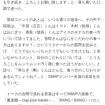
も引き続き、よろしくお願い致します」と、落ち着いた口
調で述べた。
冒頭コメントのあとは、いつも通りの放送へ。その中で
稲垣は、「中居（正広）くんはトマト、木村（拓哉）くん
はおにぎり、香取（慎吾）くんはアイスのモナカの食べ方
について語ってました。吾郎さんはなにかこだわりの食べ
方はありますか？」というリスナーからの質問を読み上
げ、「どうでもいいっちゃどうでもいいですけどね」と笑
いながらコメント。自分のこだわりについては、「とうも
ろこしをムシャムシャ汚く雑に食べたほうがおいしい」と
語り、「草なぎ（剛）くんはどんな、食べ方のこだわりが
あるんでしょうね？」と、SMAPメンバー全員の名前を出
していた。
トークの合間で流れる音楽はすべてSMAPの楽曲で、
「夏楽園～clap your hands～」「BANG！BANG！バカン