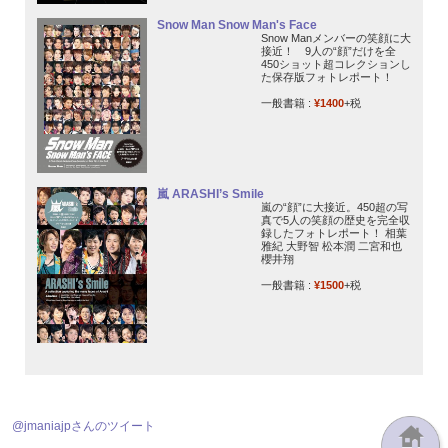
Snow Man Snow Man's Face
Snow Manメンバーの笑顔に大
接近！ 9人の“顔”だけを全
450ショット超コレクションし
た保存版フォトレポート！
一般書籍 :
¥1400
+税
嵐 ARASHI’s Smile
嵐の“顔”に大接近。450超の写
真で5人の笑顔の歴史を完全収
録したフォトレポート！ 相葉
雅紀 大野智 松本潤 二宮和也
櫻井翔
一般書籍 :
¥1500
+税
@jmaniajpさんのツイート