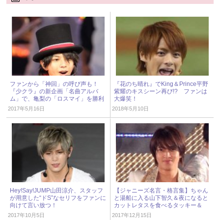
ファンから「神回」の呼び声も！
『花のち晴れ』でKing＆Prince平野
『少クラ』の新企画「名曲アルバ
紫耀のキスシーン再び!? ファンは
ム」で、亀梨の「ロスマイ」を勝利
大爆笑！
がパフォーマンス
2017年5月16日
2018年5月10日
Hey!Say!JUMP山田涼介、スタッフ
【ジャニーズ名言・格言集】ちゃん
が用意した“ドS”なセリフをファンに
と湯船に入る山下智久＆夜になると
向けて言い放つ！
カットレタスを食べるタッキー＆
翼・滝沢秀明
2017年10月5日
2017年12月15日