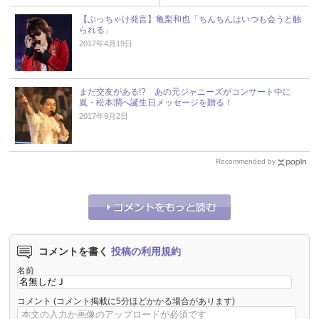
【ぶっちゃけ発言】亀梨和也「ちんちんはいつも会うと触
られる」
2017年4月19日
まだ交友がある!? あの元ジャニーズがコンサート中に
嵐・松本潤へ誕生日メッセージを贈る！
2017年9月2日
Recommended by
コメントを書く
投稿の利用規約
名前
コメント
(コメント掲載に5分ほどかかる場合があります)