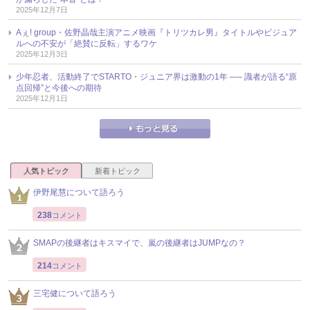
2025年12月7日
Aぇ! group・佐野晶哉主演アニメ映画『トリツカレ男』タイトルやビジュア
ルへの不安が「絶賛に反転」するワケ
2025年12月3日
少年忍者、活動終了でSTARTO・ジュニア界は激動の1年 ── 識者が語る“原
点回帰”と今後への期待
2025年12月1日
人気トピック
新着トピック
伊野尾慧について語ろう
238
コメント
SMAPの後継者はキスマイで、嵐の後継者はJUMPなの？
214
コメント
三宅健について語ろう