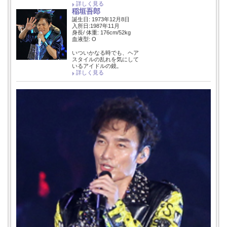
詳しく見る
稲垣吾郎
誕生日: 1973年12月8日
入所日:1987年11月
身長/ 体重: 176cm/52kg
血液型: O
いついかなる時でも、ヘア
スタイルの乱れを気にして
いるアイドルの鏡。
詳しく見る