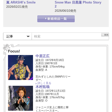
嵐 ARASHI’s Smile
Snow Man 目黒蓮 Photo Story
2
2026/02/21発売
2026/06/10発売
Focus!
中居正広
誕生日: 1972年8月18日
入所日:1987年3月
身長/ 体重: 170cm/54kg
血液型: A
言わずとしれたSMAPのリー
ダー。
詳しく見る
木村拓哉
誕生日: 1972年11月13日
入所日:1987年11月
身長/ 体重: 176cm/57kg
血液型: O
ジャニーズ史上に燦然と輝
くスーパースター。