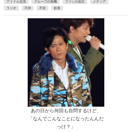
アイドル交流
グループの危機
ファンの反応
メディア
ラジオ
不仲
不安
歓喜
あの日から何回も自問するけど、
「なんでこんなことになったんんだ
っけ？」