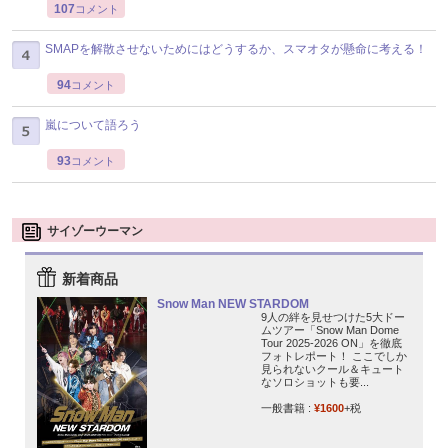
107
コメント
SMAPを解散させないためにはどうするか、スマオタが懸命に考える！
94
コメント
嵐について語ろう
93
コメント
サイゾーウーマン
新着商品
Snow Man NEW STARDOM
9人の絆を見せつけた5大ドー
ムツアー「Snow Man Dome
Tour 2025-2026 ON」を徹底
フォトレポート！ ここでしか
見られないクール＆キュート
なソロショットも要...
一般書籍 :
¥1600
+税