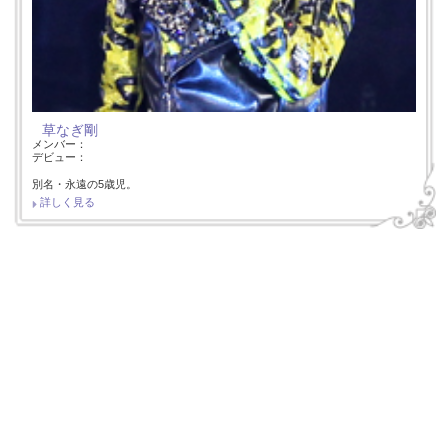
草なぎ剛
メンバー：
デビュー：
別名・永遠の5歳児。
詳しく見る