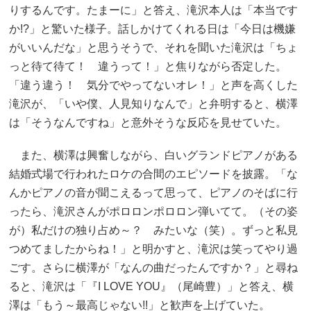
りするんです。たまーに」と答え、滝沢本人は「本当です
か!?」と驚いた様子。話しかけてくれる日は「今日は機嫌
がいいんだな」と思うそうで、それを聞いた滝沢は「ちょ
っと待て待て！ 違うって！」と焦りながら否定した。
「違う違う！ 気分でやってないオレ！」と声を高くした
滝沢が、「いや僕、人見知りなんで」と弁明すると、横澤
は「そうなんですね」と意外そうな反応を見せていた。
また、横澤は興奮しながら、白いグランドピアノがある
結婚式場で行われたロケの合間のエピソードを披露。「な
んかピアノの音が聞こえるって思って、ピアノのそばに行
ったら、滝沢さんがポロロンポロロン弾いてて。（その姿
が）私だけの独り占め～？ みたいな（笑）。ずっと私見
つめてましたからね！」と明かすと、滝沢は笑ってやり過
ごす。さらに横澤が「なんの曲だったんですか？」と尋ね
ると、滝沢は「『I LOVE YOU』（尾崎豊）」と答え、横
澤は「もう～最高じゃない!!」と歓声を上げていた。