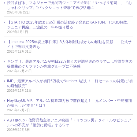
渋谷すばる、マネジャーで元関西ジュニアの近影に「やっぱり菊岡！」『お
しゃれクリップ』“バックショット登場”で再び話題に
2026年3月22日
【STARTO 2025年総まとめ】嵐の活動終了発表にKAT-TUN、TOKIO解散、
ジュニア再編……波乱の一年を振り返る
2026年1月1日
【timelesz 2025年炎上事件簿】8人体制始動後からの騒動を回顧――公式サ
イトで謝罪文発表も
2025年12月31日
キンプリ、最新アルバムが初日22万超えの好調発進のウラで……狩野英孝の
提供曲めぐりファンが先輩グループに不快感
2025年12月28日
IMP.、最新アルバムが初日5万枚でNumber_i超え！ 好セールスの背景に“初
の店舗販売”
2025年12月21日
Hey!Say!JUMP、アルバム初週20万枚で前作超え！ 元メンバー・中島裕翔
が漏らした“本音”とは？
2025年12月7日
Aぇ! group・佐野晶哉主演アニメ映画『トリツカレ男』タイトルやビジュア
ルへの不安が「絶賛に反転」するワケ
2025年12月3日