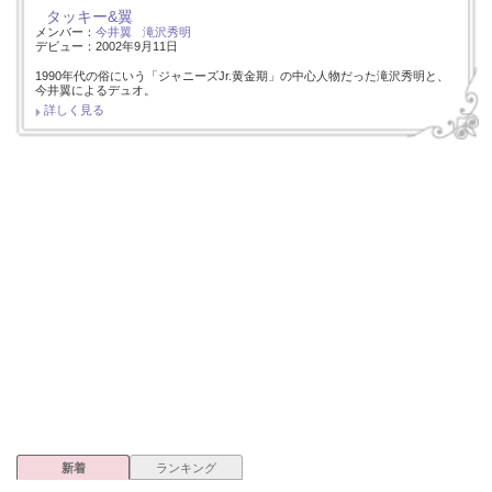
タッキー&翼
メンバー：
今井翼
滝沢秀明
デビュー：2002年9月11日
1990年代の俗にいう「ジャニーズJr.黄金期」の中心人物だった滝沢秀明と、
今井翼によるデュオ。
詳しく見る
新着
ランキング