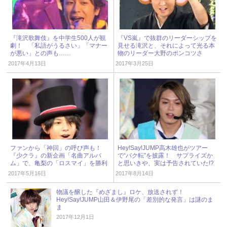
『滝沢歌舞伎』を中学生500人が観
『VS嵐』で抜群のリーダーシップを
劇！ 「私語がうるさい」「マナー
見せる滝沢と、それによって光る本
が悪い」との声も……
物のリーダー大野のポンコツさ
2017年4月13日
2017年3月25日
ファンから「神回」の呼び声も！
Hey!Say!JUMP高木雄也がツアー
『少クラ』の新企画「名曲アルバ
で“バク転”を披露！ サプライズか
ム」で、亀梨の「ロスマイ」を勝利
と思いきや、実は予告されていた!?
がパフォーマンス
2017年5月16日
2017年8月14日
物議を醸した『めざまし』ロケ、放送されず！
Hey!Say!JUMP山田＆伊野尾の「差別的な発言」は謎のま
ま
2017年12月1日