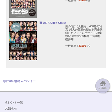
一般書籍 :
¥1400
+税
嵐 ARASHI’s Smile
嵐の“顔”に大接近。450超の写
真で5人の笑顔の歴史を完全収
録したフォトレポート！ 相葉
雅紀 大野智 松本潤 二宮和也
櫻井翔
一般書籍 :
¥1500
+税
@jmaniajpさんのツイート
タレント一覧
お知らせ