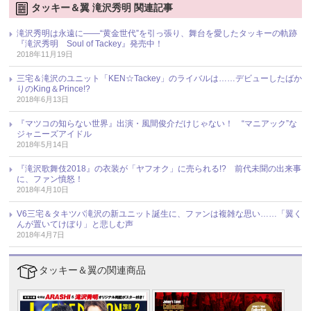
タッキー＆翼 滝沢秀明 関連記事
滝沢秀明は永遠に――“黄金世代”を引っ張り、舞台を愛したタッキーの軌跡
『滝沢秀明 Soul of Tackey』発売中！
2018年11月19日
三宅＆滝沢のユニット「KEN☆Tackey」のライバルは……デビューしたばか
りのKing＆Prince!?
2018年6月13日
『マツコの知らない世界』出演・風間俊介だけじゃない！ “マニアック”な
ジャニーズアイドル
2018年5月14日
『滝沢歌舞伎2018』の衣装が「ヤフオク」に売られる!? 前代未聞の出来事
に、ファン憤怒！
2018年4月10日
V6三宅＆タキツバ滝沢の新ユニット誕生に、ファンは複雑な思い……「翼く
んが置いてけぼり」と悲しむ声
2018年4月7日
タッキー＆翼の関連商品