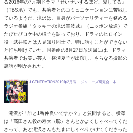
る2016年の7月期ドラマ『せいせいするほど、愛してる』
（TBS系）でも、共演者とのコミュニケーションに苦戦し
ているようだ。滝沢は、自身がパーソナリティーを務める
ラジオ番組『タッキーの滝沢電波城』（ニッポン放送）で
たびたびロケ中の様子を語っており、ドラマのヒロイン
役・武井咲とは人見知り同士で、特に話すことができない
と打ち明けていた。同番組の8月27日放送回には、ドラマ
共演者でお笑い芸人・横澤夏子が出演し、さらなる撮影の
裏話が明かされた。
J-GENERATION2019年2月号 ｜ジャニーズ研究会｜本
滝沢が「誰と1番仲良いですか？」と質問すると、横澤
は「高田さん役の寿大（聡）さんとかよくしゃべってくだ
さって、あと滝沢さんもたまにしゃべりかけてくださった