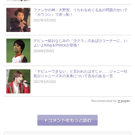
ファンサの神・大野智、うちわをめぐるあの問題のせいで
『カウコン』で赤っ恥！
2017年3月10日
デビュー組おなじみの『少クラ』のあばけコーナーに、い
よいよKing＆Princeが登場！
2018年5月8日
「デビューできない」と言われたはずじゃ……ジャニー社
長がジャニーズJr.の未来について含みのある一言
2017年6月10日
Recommended by