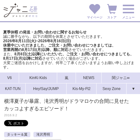
マイページ
ストア
メニュー
夏季休暇 の発送・お問い合わせに関するお知らせ
誠に勝手ながら、以下の期間を休業とさせていただきます。
2026年8月11日(火)~2026年8月16日(日)
休業中にいただきました、ご注文・お問い合わせにつきましては、
営業再開の8月17日(月)以降、順に対応
させていただきます。
また、
8月8日(土)以降にいただいた、ご注文・
お問い合わせにつきましても、
8月17日(月)以降に対応
させていただく場合がございます。
大変ご迷惑をおかけしますが、
何卒ご了承くださいますようお願い申し上げま
す。
V6
KinKi Kids
嵐
NEWS
関ジャニ∞
KAT-TUN
Hey!Say!JUMP
Kis-My-Ft2
Sexy Zone
▼
横澤夏子が暴露、滝沢秀明がドラマロケの合間に見せた
カッコよすぎるエピソード！
2016.9.2
タッキー＆翼
滝沢秀明