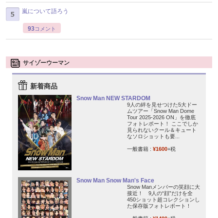
嵐について語ろう
93
コメント
サイゾーウーマン
新着商品
Snow Man NEW STARDOM
9人の絆を見せつけた5大ドー
ムツアー「Snow Man Dome
Tour 2025-2026 ON」を徹底
フォトレポート！ ここでしか
見られないクール＆キュート
なソロショットも要...
一般書籍 :
¥1600
+税
Snow Man Snow Man's Face
Snow Manメンバーの笑顔に大
接近！ 9人の“顔”だけを全
450ショット超コレクションし
た保存版フォトレポート！