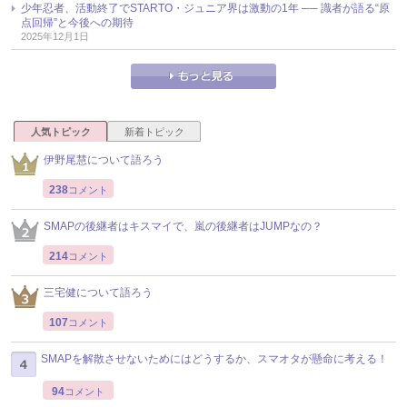
少年忍者、活動終了でSTARTO・ジュニア界は激動の1年 ── 識者が語る“原
点回帰”と今後への期待
2025年12月1日
人気トピック
新着トピック
伊野尾慧について語ろう
238
コメント
SMAPの後継者はキスマイで、嵐の後継者はJUMPなの？
214
コメント
三宅健について語ろう
107
コメント
SMAPを解散させないためにはどうするか、スマオタが懸命に考える！
94
コメント