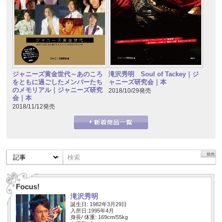
ジャニーズ黄金世代～あのころ
滝沢秀明 Soul of Tackey｜ジ
をともに過ごしたメンバーたち
ャニーズ研究会｜本
のメモリアル｜ジャニーズ研究
2018/10/29発売
会｜本
2018/11/12発売
Focus!
滝沢秀明
誕生日: 1982年3月29日
入所日:1995年4月
身長/ 体重: 169cm/55kg