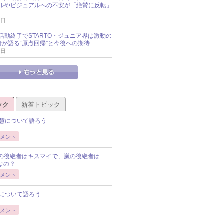
ルやビジュアルへの不安が「絶賛に反転」
3日
活動終了でSTARTO・ジュニア界は激動の
識者が語る“原点回帰”と今後への期待
1日
ック
新着トピック
慧について語ろう
メント
Pの後継者はキスマイで、嵐の後継者は
Pなの？
メント
について語ろう
メント