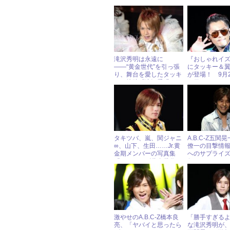
滝沢秀明は永遠に
『おしゃれイズ
――“黄金世代”を引っ張
にタッキー＆
り、舞台を愛したタッキ
が登場！ 9月
ーの軌跡『滝沢秀明
（日）ジャニ
Soul of Tackey』発売
ル出演情報
中！
タキツバ、嵐、関ジャニ
A.B.C-Z五関
∞、山下、生田……Jr.黄
僚一の目撃情
金期メンバーの写真集
へのサプライ
『ジャニーズ黄金世代』
行だった！ « 
をチラ見せ
研究会
激やせのA.B.C-Z橋本良
「勝手すぎる
亮、「ヤバイと思ったら
な滝沢秀明が、A.