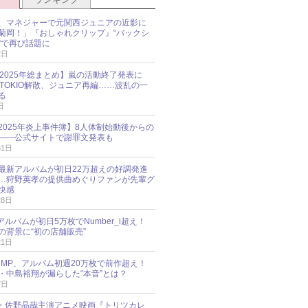
、マネジャーで元関西ジュニアの近影に
菊岡！」『おしゃれクリップ』“バックシ
”で再び話題に
2日
O 2025年総まとめ】嵐の活動終了発表に
N、TOKIO解散、ジュニア再編……波乱の一
る
日
esz 2025年炎上事件簿】8人体制始動後からの
――公式サイトで謝罪文発表も
31日
最新アルバムが初日22万超えの好調発進
…狩野英孝の提供曲めぐりファンが先輩グ
快感
28日
新アルバムが初日5万枚でNumber_i超え！
の背景に“初の店舗販売”
21日
y!JUMP、アルバム初週20万枚で前作超え！
・中島裕翔が漏らした“本音”とは？
7日
oup・佐野晶哉主演アニメ映画『トリツカレ