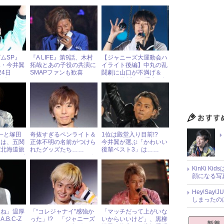
ムSP』
『A LIFE』第9話、木村
【ジャニーズ大運動会ハ
翼・今井翼
拓哉とあの子役の共演に
イライト後編】中丸の乱
24日
SMAPファンも歓喜
闘劇に山口が不満げ＆
ーズアイド
NYCの復活に一番喜ぶ河
合
晃一と塚田
奇抜すぎるペンライト＆
1位は殿堂入り目前!?
報は、五関
正体不明の名前がつけら
今井翼が選ぶ「かわいい
ズ北海道旅
れたグッズたち……
後輩ベスト3」は……
ジャニーズ
A.B.C-Zのコンサートグ
ッズが今年も話題！
KinKi K
顔になる写
Hey!Sa
しまったの
よね」温厚
「“コレジャナイ”感強か
「マッチだって上がいな
B.C-Z
った」!? 「ジャニーズ
いからいいけど」、黒柳
新着