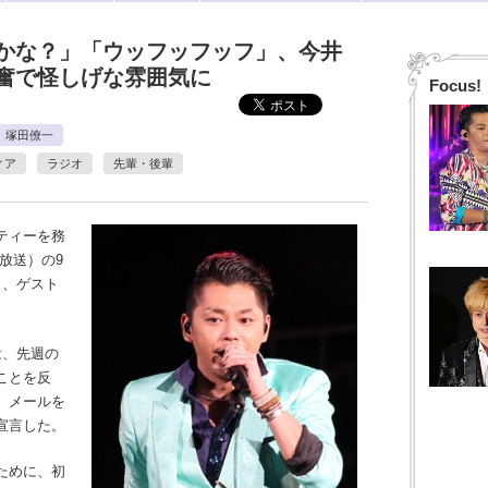
かな？」「ウッフッフッフ」、今井
奮で怪しげな雰囲気に
Focus!
塚田僚一
ィア
ラジオ
先輩・後輩
ティーを務
化放送）の9
き、ゲスト
。
は、先週の
ことを反
）メールを
宣言した。
ために、初