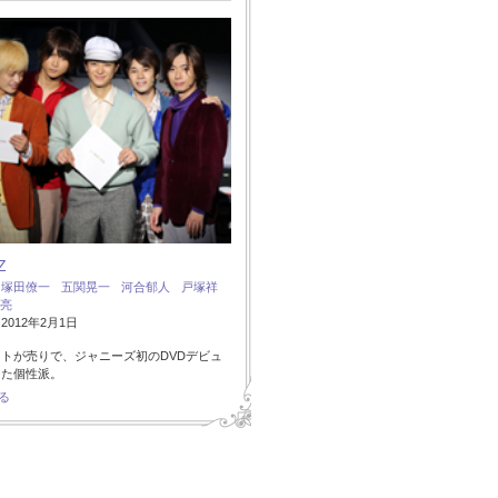
Z
：
塚田僚一
五関晃一
河合郁人
戸塚祥
亮
012年2月1日
トが売りで、ジャニーズ初のDVDデビュ
した個性派。
る