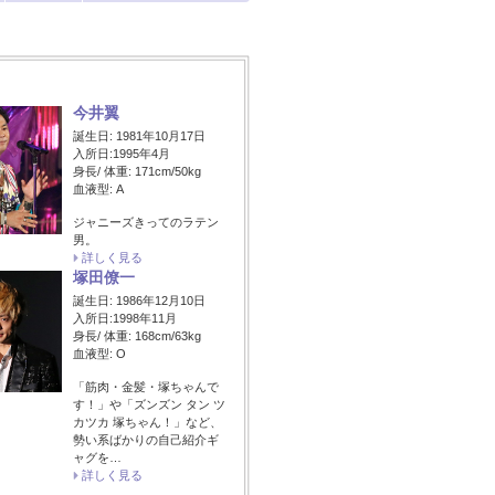
今井翼
誕生日: 1981年10月17日
入所日:1995年4月
身長/ 体重: 171cm/50kg
血液型: A
ジャニーズきってのラテン
男。
詳しく見る
塚田僚一
誕生日: 1986年12月10日
入所日:1998年11月
身長/ 体重: 168cm/63kg
血液型: O
「筋肉・金髪・塚ちゃんで
す！」や「ズンズン タン ツ
カツカ 塚ちゃん！」など、
勢い系ばかりの自己紹介ギ
ャグを…
詳しく見る