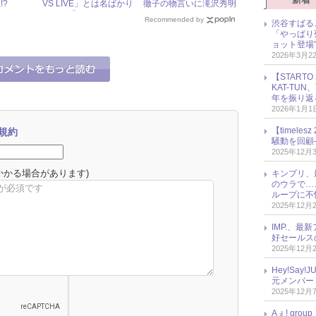
!?
VS LIVE」とは名ばかり
徹子の物言いに滝沢秀明
だった『Mステ ウルト
もタジタジ
Recommended by
渋谷すばる
ラFES』
「やっぱり
ョット登場
2026年3月2
【START
KAT-TU
年を振り返
2026年1月1
【timel
規約
騒動を回顧
2025年12月
かかる場合があります)
キンプリ、
のウラで…
ループに不
2025年12月
IMP.、最
好セールス
2025年12月
Hey!Sa
元メンバー
2025年12月
Aぇ! gr