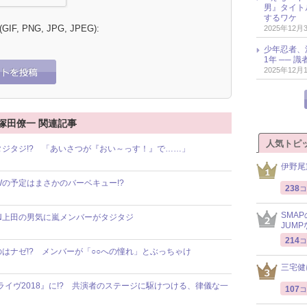
男』タイト
するワケ
 (GIF, PNG, JPG, JPEG):
2025年12月
少年忍者、
1年 ── 
2025年12月
翼 塚田僚一 関連記事
人気トピ
輩にタジタジ!? 「あいさつが『おい～っす！』で……」
伊野尾
GWの予定はまさかのバーベキュー!?
238
コ
SMA
UN上田の男気に嵐メンバーがタジタジ
JUM
214
コ
けるのはナゼ!? メンバーが「○○への憧れ」とぶっちゃけ
三宅健
こライヴ2018』に!? 共演者のステージに駆けつける、律儀な一
107
コ