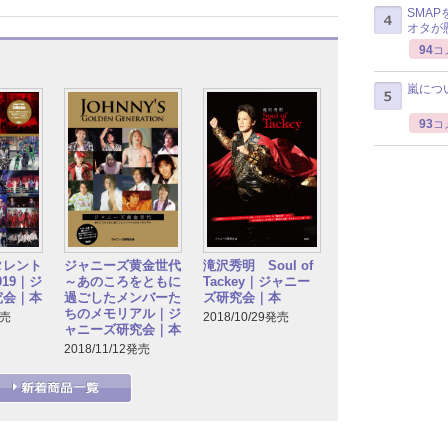
SMA
オタが
94
コ
嵐につ
93
コ
タレント
ジャニーズ黄金世代
滝沢秀明 Soul of
2019｜ジ
～あのころをともに
Tackey｜ジャニー
究会｜本
過ごしたメンバーた
ズ研究会｜本
ちのメモリアル｜ジ
発売
2018/10/29発売
ャニーズ研究会｜本
2018/11/12発売