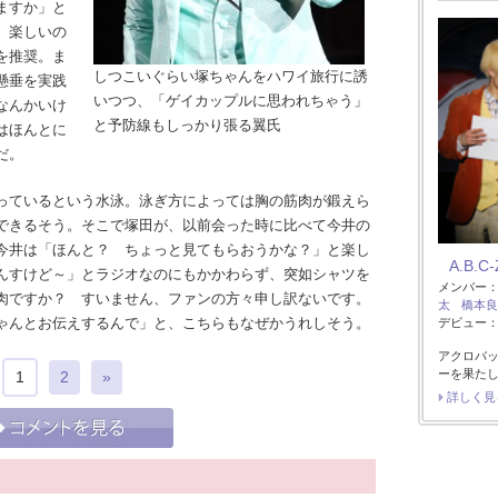
ますか」と
、楽しいの
を推奨。ま
しつこいぐらい塚ちゃんをハワイ旅行に誘
懸垂を実践
いつつ、「ゲイカップルに思われちゃう」
なんかいけ
と予防線もしっかり張る翼氏
はほんとに
だ。
っているという水泳。泳ぎ方によっては胸の筋肉が鍛えら
できるそう。そこで塚田が、以前会った時に比べて今井の
今井は「ほんと？ ちょっと見てもらおうかな？」と楽し
A.B.C-
んすけど～」とラジオなのにもかかわらず、突如シャツを
メンバー
肉ですか？ すいません、ファンの方々申し訳ないです。
太
橋本良
ゃんとお伝えするんで」と、こちらもなぜかうれしそう。
デビュー：2
アクロバッ
ーを果た
1
2
»
詳しく見