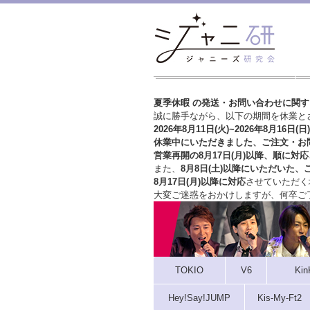
夏季休暇 の発送・お問い合わせに関
誠に勝手ながら、以下の期間を休業と
2026年8月11日(火)~2026年8月16日(日)
休業中にいただきました、ご注文・お
営業再開の8月17日(月)以降、順に対応
また、
8月8日(土)以降にいただいた、
8月17日(月)以降に対応
させていただく
大変ご迷惑をおかけしますが、
何卒ご
TOKIO
V6
Kin
Hey!Say!JUMP
Kis-My-Ft2