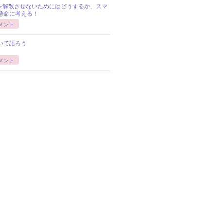
Pを解散させないためにはどうするか、スマ
懸命に考える！
メント
いて語ろう
メント