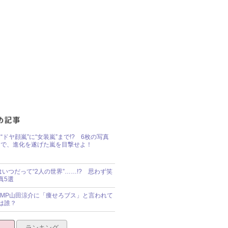
“ドヤ顔嵐”に“女装嵐”まで!? 6枚の写真
で、進化を遂げた嵐を目撃せよ！
idsはいつだって“2人の世界”……!? 思わず笑
真5選
y!JUMP山田涼介に「痩せろブス」と言われて
は誰？
ランキング