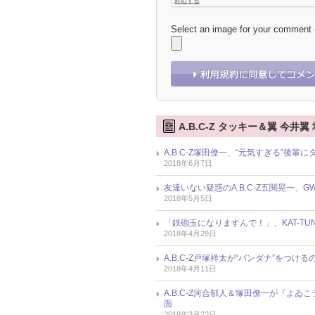
Select an image for your comment
A.B.C-Z タッキー＆翼 今井
A.B.C-Z塚田僚一、“元気すぎる”後
2018年6月7日
友達いない疑惑のA.B.C-Z五関晃一、
2018年5月5日
「鉄砲玉になりますんで！」、KAT-T
2018年4月29日
A.B.C-Z戸塚祥太が“バンダナ”をつ
2018年4月11日
A.B.C-Z河合郁人＆塚田僚一が『よゐ
面
2018年3月22日