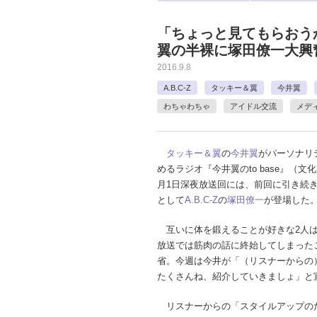
「ちょっと見てもらおう
翼の半裸に塚田僚一大興
2016.9.8
A.B.C-Z
タッキー＆翼
今井翼
わちゃわちゃ
アイドル交流
メデ
タッキー＆翼
の
今井翼
がパーソナリ
めるラジオ『今井翼のto base』（文
月1日深夜放送回には、前回に引き続
として
A.B.C-Z
の
塚田僚一
が登場した
互いに体を鍛えることが好きな2人
放送では筋肉の話に終始してしまった
省。今週は今井が「（リスナーからの
たくさんね、紹介していきましょ」と
リスナーからの「スタイルアップの