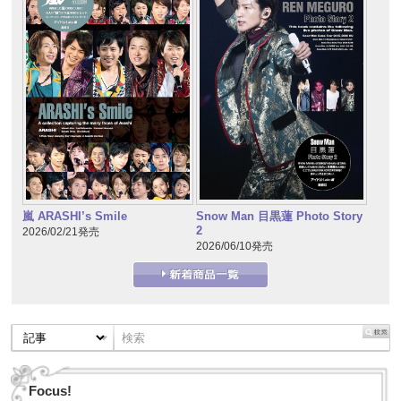
嵐 ARASHI’s Smile
Snow Man 目黒蓮 Photo Story
2
2026/02/21発売
2026/06/10発売
Focus!