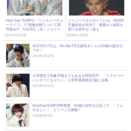
Hey! Say! JUMPが『リトルトーキョ
ジャニーズJr.のボイトレは、NEWS
ーライフ』で“危険生物”について質
手越祐也が担当!? 後輩から相談を
問攻め!? 5月24日（水）ジャニー
受ける意外な一面も
ズアイドル出演情報
2017年5月23日
2018年1月29日
本日3月17日は、Kis-My-Ft2玉森裕太くんの28歳の誕生日
です！
2018年3月17日
大学院生で気象予報士でもあるJr.阿部亮平、「ミステリー
ハンターになりたい」と世界遺産検定2級に合格
2017年4月12日
Hey!Say!JUMP伊野尾慧、84歳の女性を口説く!? 「うら
やましい！」とファン大興奮！
2018年6月1日