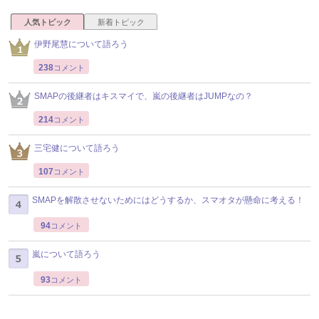
人気トピック
新着トピック
伊野尾慧について語ろう
238
コメント
SMAPの後継者はキスマイで、嵐の後継者はJUMPなの？
214
コメント
三宅健について語ろう
107
コメント
SMAPを解散させないためにはどうするか、スマオタが懸命に考える！
94
コメント
嵐について語ろう
93
コメント