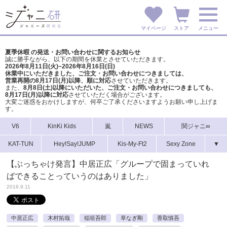
マイページ
ストア
メニュー
夏季休暇 の発送・お問い合わせに関するお知らせ
誠に勝手ながら、以下の期間を休業とさせていただきます。
2026年8月11日(火)~2026年8月16日(日)
休業中にいただきました、ご注文・お問い合わせにつきましては、
営業再開の8月17日(月)以降、順に対応
させていただきます。
また、
8月8日(土)以降にいただいた、ご注文・
お問い合わせにつきましても、
8月17日(月)以降に対応
させていただく場合がございます。
大変ご迷惑をおかけしますが、
何卒ご了承くださいますようお願い申し上げま
す。
V6
KinKi Kids
嵐
NEWS
関ジャニ∞
KAT-TUN
Hey!Say!JUMP
Kis-My-Ft2
Sexy Zone
▼
【ぶっちゃけ発言】中居正広「グループで固まっていれ
ばできることっていうのはありました」
2016.9.11
中居正広
木村拓哉
稲垣吾郎
草なぎ剛
香取慎吾