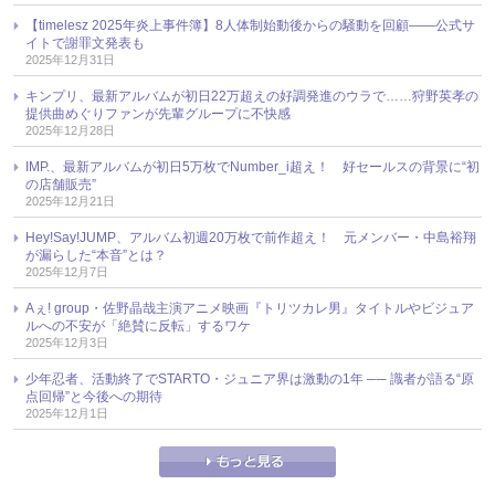
【timelesz 2025年炎上事件簿】8人体制始動後からの騒動を回顧――公式サ
イトで謝罪文発表も
2025年12月31日
キンプリ、最新アルバムが初日22万超えの好調発進のウラで……狩野英孝の
提供曲めぐりファンが先輩グループに不快感
2025年12月28日
IMP.、最新アルバムが初日5万枚でNumber_i超え！ 好セールスの背景に“初
の店舗販売”
2025年12月21日
Hey!Say!JUMP、アルバム初週20万枚で前作超え！ 元メンバー・中島裕翔
が漏らした“本音”とは？
2025年12月7日
Aぇ! group・佐野晶哉主演アニメ映画『トリツカレ男』タイトルやビジュア
ルへの不安が「絶賛に反転」するワケ
2025年12月3日
少年忍者、活動終了でSTARTO・ジュニア界は激動の1年 ── 識者が語る“原
点回帰”と今後への期待
2025年12月1日