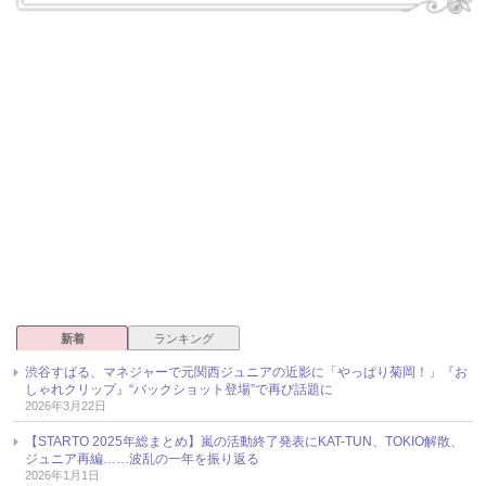
新着
ランキング
渋谷すばる、マネジャーで元関西ジュニアの近影に「やっぱり菊岡！」『お
しゃれクリップ』“バックショット登場”で再び話題に
2026年3月22日
【STARTO 2025年総まとめ】嵐の活動終了発表にKAT-TUN、TOKIO解散、
ジュニア再編……波乱の一年を振り返る
2026年1月1日