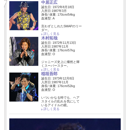
中居正広
誕生日: 1972年8月18日
入所日:1987年3月
身長/ 体重: 170cm/54kg
血液型: A
言わずとしれたSMAPのリー
ダー。
詳しく見る
木村拓哉
誕生日: 1972年11月13日
入所日:1987年11月
身長/ 体重: 176cm/57kg
血液型: O
ジャニーズ史上に燦然と輝
くスーパースター。
詳しく見る
稲垣吾郎
誕生日: 1973年12月8日
入所日:1987年11月
身長/ 体重: 176cm/52kg
血液型: O
いついかなる時でも、ヘア
スタイルの乱れを気にして
いるアイドルの鏡。
詳しく見る