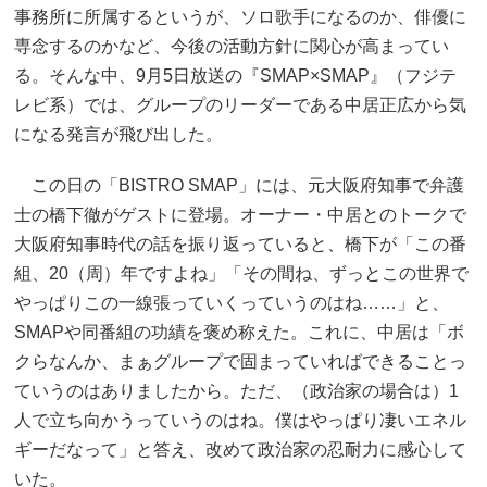
事務所に所属するというが、ソロ歌手になるのか、俳優に
専念するのかなど、今後の活動方針に関心が高まってい
る。そんな中、9月5日放送の『SMAP×SMAP』（フジテ
レビ系）では、グループのリーダーである中居正広から気
になる発言が飛び出した。
この日の「BISTRO SMAP」には、元大阪府知事で弁護
士の橋下徹がゲストに登場。オーナー・中居とのトークで
大阪府知事時代の話を振り返っていると、橋下が「この番
組、20（周）年ですよね」「その間ね、ずっとこの世界で
やっぱりこの一線張っていくっていうのはね……」と、
SMAPや同番組の功績を褒め称えた。これに、中居は「ボ
クらなんか、まぁグループで固まっていればできることっ
ていうのはありましたから。ただ、（政治家の場合は）1
人で立ち向かうっていうのはね。僕はやっぱり凄いエネル
ギーだなって」と答え、改めて政治家の忍耐力に感心して
いた。