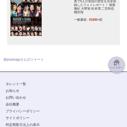
真で5人の笑顔の歴史を完全収
録したフォトレポート！ 相葉
雅紀 大野智 松本潤 二宮和也
櫻井翔
一般書籍 :
¥1500
+税
@jmaniajpさんのツイート
タレント一覧
お知らせ
お問い合わせ
会社概要
プライバシーポリシー
サイトポリシー
特定商取引法上の表示