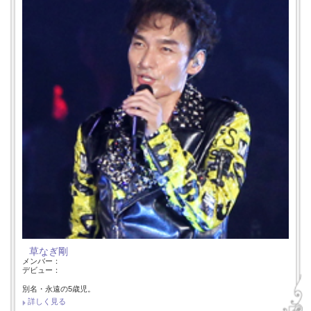
草なぎ剛
メンバー：
デビュー：
別名・永遠の5歳児。
詳しく見る