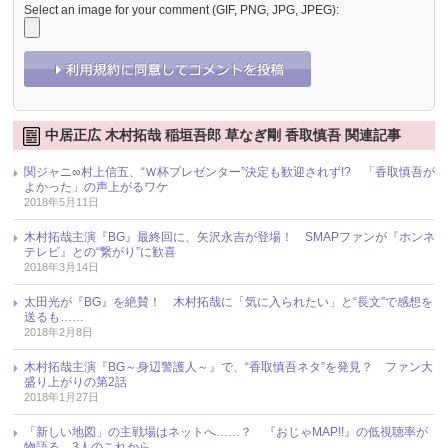
Select an image for your comment (GIF, PNG, JPG, JPEG):
中居正広 木村拓哉 稲垣吾郎 草なぎ剛 香取慎吾 関連記事
関ジャニ∞村上信五、“Ｗ杯プレゼンター”決定も歓迎されず!? 「香取慎吾が
よかった」の声上がるワケ
2018年5月11日
木村拓哉主演『BG』最終回に、矢沢永吉が登場！ SMAPファンが『ホンネ
テレビ』との“繋がり”に歓喜
2018年3月14日
太田光が『BG』を絶賛！ 木村拓哉に「気に入られたい」と“長文”で感想を
送るも……
2018年2月8日
木村拓哉主演『BG～身辺警護人～』で、“香取慎吾ネタ”を発見？ ファン大
盛り上がりの第2話
2018年1月27日
「新しい地図」の主戦場はネットへ……？ 『おじゃMAP!!』の低視聴率が
物語る、3人のこれから