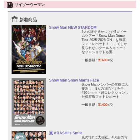
サイゾーウーマン
新着商品
Snow Man NEW STARDOM
9人の絆を見せつけた5大ドー
ムツアー「Snow Man Dome
Tour 2025-2026 ON」を徹底
フォトレポート！ ここでしか
見られないクール＆キュート
なソロショットも要...
一般書籍 :
¥1600
+税
Snow Man Snow Man's Face
Snow Manメンバーの笑顔に大
接近！ 9人の“顔”だけを全
450ショット超コレクションし
た保存版フォトレポート！
一般書籍 :
¥1400
+税
嵐 ARASHI’s Smile
嵐の“顔”に大接近。450超の写