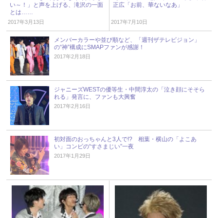
い～！」と声を上げる、滝沢の一面
正広「お前、華ないなあ」
とは……
2017年3月13日
2017年7月10日
メンバーカラーや並び順など、「週刊ザテレビジョン」
の“神”構成にSMAPファンが感謝！
2017年2月18日
ジャニーズWESTの優等生・中間淳太の「泣き顔にそそら
れる」発言に、ファンも大興奮
2017年2月16日
初対面のおっちゃんと3人で!? 相葉・横山の「よこあ
い」コンビの“すさまじい”一夜
2017年1月29日