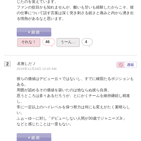
じたのを覚えています。
ファンの欲目かも知れませんが、酸いも甘いも経験したからこそ、彼
の仕事について話す言葉は深く突き刺さる鋭さと痛みと内から湧き出
る情熱があるなと思います。
それな！
46
うーん…
4
名無しだＪ
2016年11月24日 12:45 AM
彼らの価値はデビュー云々ではないし、すでに確固たるポジションも
ある。
周囲が認めるその価値を築いたのは他ならぬ彼ら自身。
思うところは多々あるだろうが、とにかくチームを維持継続し精進
し、
常に一定以上のハイレベルを保つ努力は何にも変えがたく素晴らし
い。
ふぉ～ゆ～に対し「デビューしない人間が30歳でジャニーズJr.」
などと感じたことは一度もない。