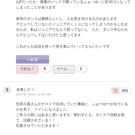
山Pだったか、後輩のバックで踊っているふぉ～ゆ～に釘付けになって
しまったことがあります
彼等のダンスは素晴らしいし、人を惹き付けるものがあります
デビューしていないとジュニアのくくりになってしまうのかもしれま
せんが、私はジュニアだなんて思ってないし、ただ、ダンス中心だか
らデビューしてないだけだと思ってます
これからも自信を持って突き進んでいってもらいたいです
それな！
9
うーん…
1
名無しだＪ
2017年7月5日 10:35 PM
生田斗真さんがゲストで出演していた番組に、ふぉ〜ゆ〜が出ている
のを見て、ファンになりました。
ご本人の思いはあると思いますが、唄わずとも、ダンスで信頼を得
て、活躍されている！！
応援させていただきます！