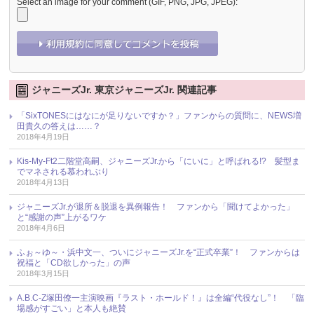
Select an image for your comment (GIF, PNG, JPG, JPEG):
ジャニーズJr. 東京ジャニーズJr. 関連記事
「SixTONESにはなにが足りないですか？」ファンからの質問に、NEWS増
田貴久の答えは……？
2018年4月19日
Kis-My-Ft2二階堂高嗣、ジャニーズJr.から「にいに」と呼ばれる!? 髪型ま
でマネされる慕われぶり
2018年4月13日
ジャニーズJr.が退所＆脱退を異例報告！ ファンから「聞けてよかった」
と“感謝の声”上がるワケ
2018年4月6日
ふぉ～ゆ～・浜中文一、ついにジャニーズJr.を“正式卒業”！ ファンからは
祝福と「CD欲しかった」の声
2018年3月15日
A.B.C-Z塚田僚一主演映画『ラスト・ホールド！』は全編“代役なし”！ 「臨
場感がすごい」と本人も絶賛