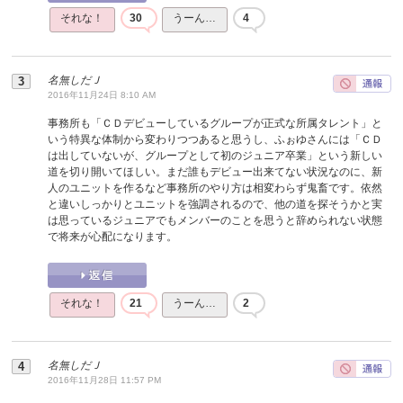
それな！
30
うーん…
4
名無しだＪ
2016年11月24日 8:10 AM
事務所も「ＣＤデビューしているグループが正式な所属タレント」と
いう特異な体制から変わりつつあると思うし、ふぉゆさんには「ＣＤ
は出していないが、グループとして初のジュニア卒業」という新しい
道を切り開いてほしい。まだ誰もデビュー出来てない状況なのに、新
人のユニットを作るなど事務所のやり方は相変わらず鬼畜です。依然
と違いしっかりとユニットを強調されるので、他の道を探そうかと実
は思っているジュニアでもメンバーのことを思うと辞められない状態
で将来が心配になります。
それな！
21
うーん…
2
名無しだＪ
2016年11月28日 11:57 PM