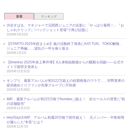
新着
ランキング
渋谷すばる、マネジャーで元関西ジュニアの近影に「やっぱり菊岡！」『お
しゃれクリップ』“バックショット登場”で再び話題に
2026年3月22日
【STARTO 2025年総まとめ】嵐の活動終了発表にKAT-TUN、TOKIO解散、
ジュニア再編……波乱の一年を振り返る
2026年1月1日
【timelesz 2025年炎上事件簿】8人体制始動後からの騒動を回顧――公式サ
イトで謝罪文発表も
2025年12月31日
キンプリ、最新アルバムが初日22万超えの好調発進のウラで……狩野英孝の
提供曲めぐりファンが先輩グループに不快感
2025年12月28日
IMP.、最新アルバムが初日5万枚でNumber_i超え！ 好セールスの背景に“初
の店舗販売”
2025年12月21日
Hey!Say!JUMP、アルバム初週20万枚で前作超え！ 元メンバー・中島裕翔
が漏らした“本音”とは？
2025年12月7日