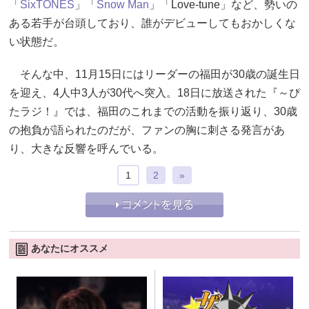
「
SixTONES
」「
Snow Man
」「Love-tune」など、勢いの
ある若手が台頭しており、誰がデビューしてもおかしくな
い状態だ。
そんな中、11月15日にはリーダーの福田が30歳の誕生日
を迎え、4人中3人が30代へ突入。18日に放送された『～ぴ
たラジ！』では、福田のこれまでの活動を振り返り、30歳
の抱負が語られたのだが、ファンの胸に刺さる発言があ
り、大きな反響を呼んでいる。
1
2
»
あなたにオススメ