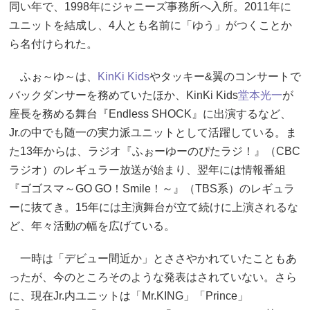
同い年で、1998年にジャニーズ事務所へ入所。2011年に
ユニットを結成し、4人とも名前に「ゆう」がつくことか
ら名付けられた。
ふぉ～ゆ～は、
KinKi Kids
やタッキー&翼のコンサートで
バックダンサーを務めていたほか、KinKi Kids
堂本光一
が
座長を務める舞台『Endless SHOCK』に出演するなど、
Jr.の中でも随一の実力派ユニットとして活躍している。ま
た13年からは、ラジオ『ふぉーゆーのぴたラジ！』（CBC
ラジオ）のレギュラー放送が始まり、翌年には情報番組
『ゴゴスマ～GO GO！Smile！～』（TBS系）のレギュラ
ーに抜てき。15年には主演舞台が立て続けに上演されるな
ど、年々活動の幅を広げている。
一時は「デビュー間近か」とささやかれていたこともあ
ったが、今のところそのような発表はされていない。さら
に、現在Jr.内ユニットは「Mr.KING」「Prince」