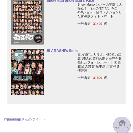
Snow Man Snow Man's Face
Snow Manメンバーの笑顔に大
接近！ 9人の“顔”だけを全
450ショット超コレクションし
た保存版フォトレポート！
一般書籍 :
¥1400
+税
嵐 ARASHI’s Smile
嵐の“顔”に大接近。450超の写
真で5人の笑顔の歴史を完全収
録したフォトレポート！ 相葉
雅紀 大野智 松本潤 二宮和也
櫻井翔
一般書籍 :
¥1500
+税
@jmaniajpさんのツイート