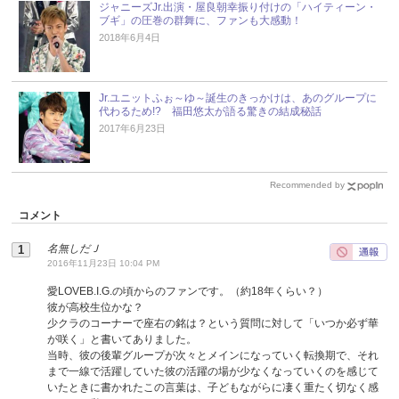
ジャニーズJr.出演・屋良朝幸振り付けの「ハイティーン・
ブギ」の圧巻の群舞に、ファンも大感動！
2018年6月4日
Jr.ユニットふぉ～ゆ～誕生のきっかけは、あのグループに
代わるため!? 福田悠太が語る驚きの結成秘話
2017年6月23日
Recommended by
コメント
名無しだＪ
2016年11月23日 10:04 PM
愛LOVEB.I.G.の頃からのファンです。（約18年くらい？）
彼が高校生位かな？
少クラのコーナーで座右の銘は？という質問に対して「いつか必ず華
が咲く」と書いてありました。
当時、彼の後輩グループが次々とメインになっていく転換期で、それ
まで一線で活躍していた彼の活躍の場が少なくなっていくのを感じて
いたときに書かれたこの言葉は、子どもながらに凄く重たく切なく感