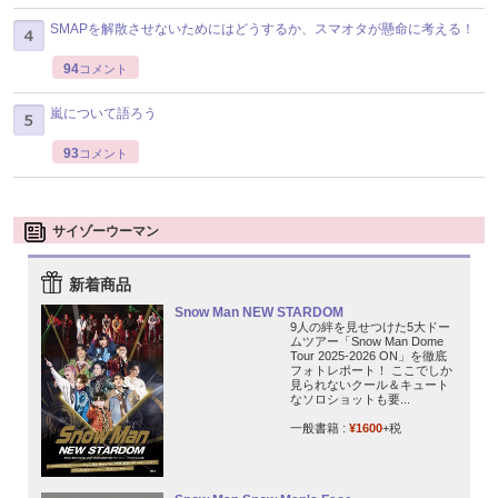
SMAPを解散させないためにはどうするか、スマオタが懸命に考える！
94
コメント
嵐について語ろう
93
コメント
サイゾーウーマン
新着商品
Snow Man NEW STARDOM
9人の絆を見せつけた5大ドー
ムツアー「Snow Man Dome
Tour 2025-2026 ON」を徹底
フォトレポート！ ここでしか
見られないクール＆キュート
なソロショットも要...
一般書籍 :
¥1600
+税