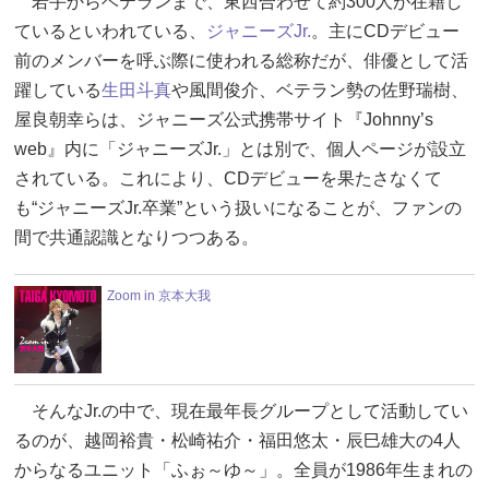
若手からベテランまで、東西合わせて約300人が在籍し
ているといわれている、
ジャニーズJr.
。主にCDデビュー
前のメンバーを呼ぶ際に使われる総称だが、俳優として活
躍している
生田斗真
や風間俊介、ベテラン勢の佐野瑞樹、
屋良朝幸らは、ジャニーズ公式携帯サイト『Johnny’s
web』内に「ジャニーズJr.」とは別で、個人ページが設立
されている。これにより、CDデビューを果たさなくて
も“ジャニーズJr.卒業”という扱いになることが、ファンの
間で共通認識となりつつある。
Zoom in 京本大我
そんなJr.の中で、現在最年長グループとして活動してい
るのが、越岡裕貴・松崎祐介・福田悠太・辰巳雄大の4人
からなるユニット「ふぉ～ゆ～」。全員が1986年生まれの