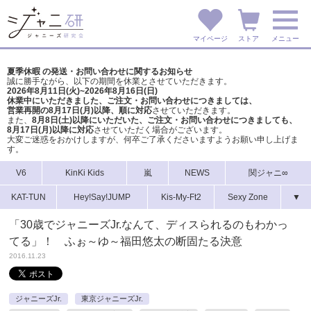
マイページ
ストア
メニュー
夏季休暇 の発送・お問い合わせに関するお知らせ
誠に勝手ながら、以下の期間を休業とさせていただきます。
2026年8月11日(火)~2026年8月16日(日)
休業中にいただきました、ご注文・お問い合わせにつきましては、
営業再開の8月17日(月)以降、順に対応
させていただきます。
また、
8月8日(土)以降にいただいた、ご注文・
お問い合わせにつきましても、
8月17日(月)以降に対応
させていただく場合がございます。
大変ご迷惑をおかけしますが、
何卒ご了承くださいますようお願い申し上げま
す。
V6
KinKi Kids
嵐
NEWS
関ジャニ∞
KAT-TUN
Hey!Say!JUMP
Kis-My-Ft2
Sexy Zone
▼
「30歳でジャニーズJr.なんて、ディスられるのもわかっ
てる」！ ふぉ～ゆ～福田悠太の断固たる決意
2016.11.23
ジャニーズJr.
東京ジャニーズJr.