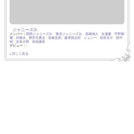
ジャニーズJr.
メンバー：
関西ジャニーズJr.
東京ジャニーズJr.
高橋海人
永瀬廉
平野紫
耀
岸優太
神宮寺勇太
岩橋玄樹
森本慎太郎
ジェシー
松村北斗
田中
樹
京本大我
高地優吾
デビュー：-
詳しく見る