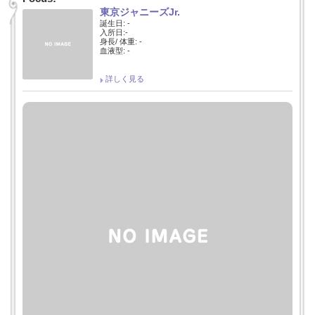
東京ジャニーズJr.
誕生日: -
入所日:-
身長/ 体重: -
血液型: -
詳しく見る