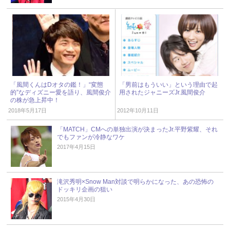
「風間くんはDオタの鑑！」“変態
「男前はもういい」という理由で起
的”なディズニー愛を語り、風間俊介
用されたジャニーズJr.風間俊介
の株が急上昇中！
2018年5月17日
2012年10月11日
「MATCH」CMへの単独出演が決まったJr.平野紫耀、それ
でもファンが冷静なワケ
2017年4月15日
滝沢秀明×Snow Man対談で明らかになった、あの恐怖の
ドッキリ企画の狙い
2015年4月30日