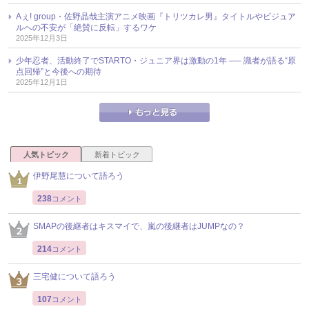
Aぇ! group・佐野晶哉主演アニメ映画『トリツカレ男』タイトルやビジュア
ルへの不安が「絶賛に反転」するワケ
2025年12月3日
少年忍者、活動終了でSTARTO・ジュニア界は激動の1年 ── 識者が語る“原
点回帰”と今後への期待
2025年12月1日
人気トピック
新着トピック
伊野尾慧について語ろう
238
コメント
SMAPの後継者はキスマイで、嵐の後継者はJUMPなの？
214
コメント
三宅健について語ろう
107
コメント