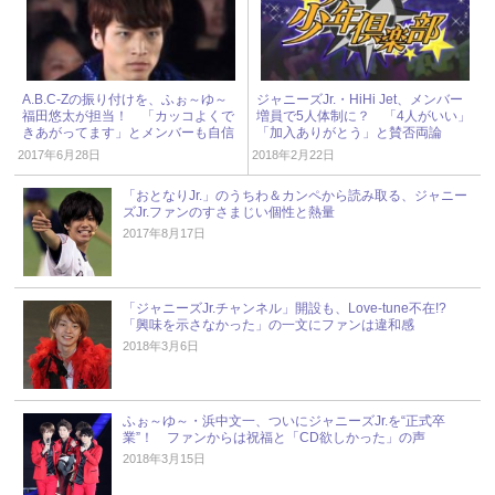
A.B.C-Zの振り付けを、ふぉ～ゆ～
ジャニーズJr.・HiHi Jet、メンバー
福田悠太が担当！ 「カッコよくで
増員で5人体制に？ 「4人がいい」
きあがってます」とメンバーも自信
「加入ありがとう」と賛否両論
たっぷり
2017年6月28日
2018年2月22日
「おとなりJr.」のうちわ＆カンペから読み取る、ジャニー
ズJr.ファンのすさまじい個性と熱量
2017年8月17日
「ジャニーズJr.チャンネル」開設も、Love-tune不在!?
「興味を示さなかった」の一文にファンは違和感
2018年3月6日
ふぉ～ゆ～・浜中文一、ついにジャニーズJr.を“正式卒
業”！ ファンからは祝福と「CD欲しかった」の声
2018年3月15日