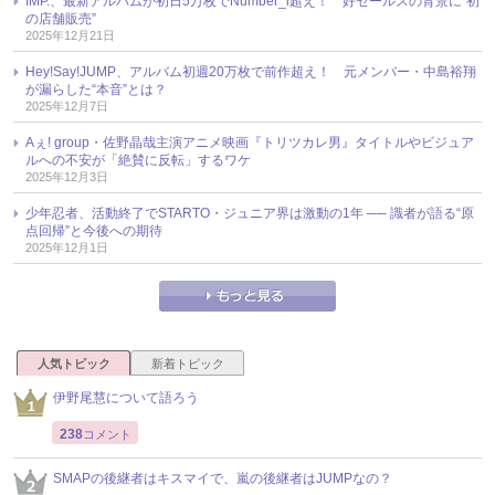
IMP.、最新アルバムが初日5万枚でNumber_i超え！ 好セールスの背景に“初
の店舗販売”
2025年12月21日
Hey!Say!JUMP、アルバム初週20万枚で前作超え！ 元メンバー・中島裕翔
が漏らした“本音”とは？
2025年12月7日
Aぇ! group・佐野晶哉主演アニメ映画『トリツカレ男』タイトルやビジュア
ルへの不安が「絶賛に反転」するワケ
2025年12月3日
少年忍者、活動終了でSTARTO・ジュニア界は激動の1年 ── 識者が語る“原
点回帰”と今後への期待
2025年12月1日
人気トピック
新着トピック
伊野尾慧について語ろう
238
コメント
SMAPの後継者はキスマイで、嵐の後継者はJUMPなの？