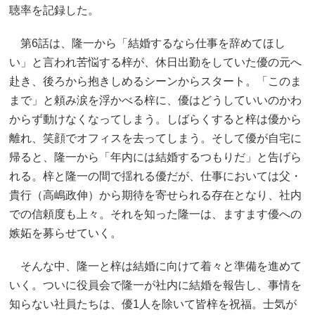
聴率を記録した。
第6話は、隆一から「結婚するなら仕事を辞めてほし
い」と言われ苦悩する梓が、休日出勤をしていた優の元へ
赴き、後ろから抱きしめるシーンからスタート。「このま
まで」と頼み涙を浮かべる梓に、優はどうしていいのかわ
からず動けなくなってしまう。しばらくすると梓は優から
離れ、笑顔でオフィスを去ってしまう。そして優が自宅に
帰ると、隆一から「年内には結婚するつもりだ」と告げら
れる。梓と隆一の間で揺れる優だが、仕事においては父・
貴行（高嶋政伸）から期待を寄せられる存在となり、社内
での信頼度も上々。それを知った隆一は、ますます優への
嫉妬を募らせていく。
そんな中、隆一と梓は結婚に向けて着々と準備を進めて
いく。ついに役員会で隆一が社内に結婚を報告し、事情を
知らない社員たちは、優1人を除いて皆梓を祝福。士気が