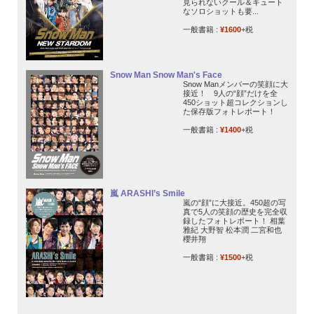
見られないクール＆キュート
なソロショットも要...
一般書籍 :
¥1600
+税
Snow Man Snow Man's Face
Snow Manメンバーの笑顔に大
接近！ 9人の“顔”だけを全
450ショット超コレクションし
た保存版フォトレポート！
一般書籍 :
¥1400
+税
嵐 ARASHI’s Smile
嵐の“顔”に大接近。450超の写
真で5人の笑顔の歴史を完全収
録したフォトレポート！ 相葉
雅紀 大野智 松本潤 二宮和也
櫻井翔
一般書籍 :
¥1500
+税