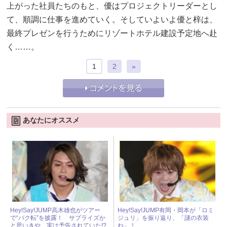
上がった社員たちのもと、優はプロジェクトリーダーとし
て、順調に仕事を進めていく。そしていよいよ優と梓は、
最終プレゼンを行うためにリゾートホテル建設予定地へ赴
く……。
1
2
»
あなたにオススメ
Hey!Say!JUMP高木雄也がツアー
Hey!Say!JUMP有岡・岡本が「ロミ
で“バク転”を披露！ サプライズか
ジュリ」を振り返り、「謎の衣装
と思いきや、実は予告されていた!?
ね」！