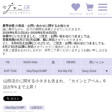
マイページ
ストア
メニュー
夏季休暇 の発送・お問い合わせに関するお知らせ
誠に勝手ながら、以下の期間を休業とさせていただきます。
2026年8月11日(火)~2026年8月16日(日)
休業中にいただきました、ご注文・お問い合わせにつきましては、
営業再開の8月17日(月)以降、順に対応
させていただきます。
また、
8月8日(土)以降にいただいた、ご注文・
お問い合わせにつきましても、
8月17日(月)以降に対応
させていただく場合がございます。
大変ご迷惑をおかけしますが、
何卒ご了承くださいますようお願い申し上げま
す。
V6
KinKi Kids
嵐
NEWS
関ジャニ∞
KAT-TUN
Hey!Say!JUMP
Kis-My-Ft2
Sexy Zone
▼
山田涼介に関する小ネタも含まれ、『カインとアベル』6
話が9％まで上昇！
2016.11.23
Hey!Say!JUMP
山田涼介