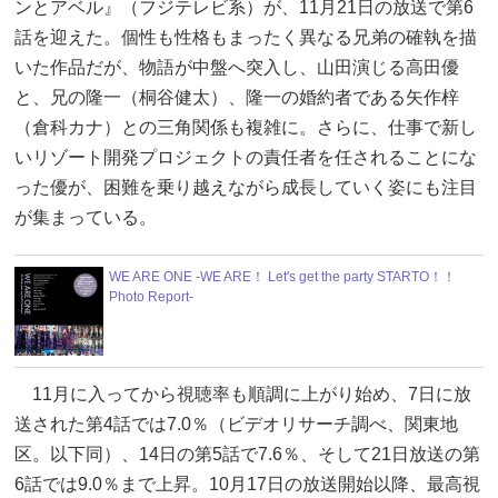
ンとアベル』（フジテレビ系）が、11月21日の放送で第6
話を迎えた。個性も性格もまったく異なる兄弟の確執を描
いた作品だが、物語が中盤へ突入し、山田演じる高田優
と、兄の隆一（桐谷健太）、隆一の婚約者である矢作梓
（倉科カナ）との三角関係も複雑に。さらに、仕事で新し
いリゾート開発プロジェクトの責任者を任されることにな
った優が、困難を乗り越えながら成長していく姿にも注目
が集まっている。
WE ARE ONE -WE ARE！ Let's get the party STARTO！！
Photo Report-
11月に入ってから視聴率も順調に上がり始め、7日に放
送された第4話では7.0％（ビデオリサーチ調べ、関東地
区。以下同）、14日の第5話で7.6％、そして21日放送の第
6話では9.0％まで上昇。10月17日の放送開始以降、最高視