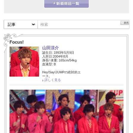
Focus!
山田涼介
誕生日: 1993年5月9日
入所日:2004年8月
身長/ 体重: 165cm/54kg
血液型: B
Hey!Say!JUMPの絶対的エ
ース。
詳しく見る