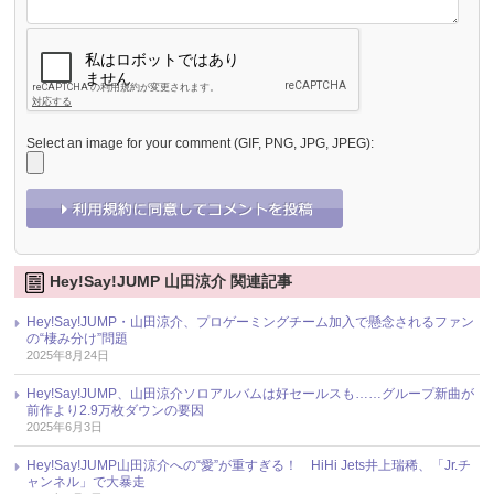
Select an image for your comment (GIF, PNG, JPG, JPEG):
Hey!Say!JUMP 山田涼介 関連記事
Hey!Say!JUMP・山田涼介、プロゲーミングチーム加入で懸念されるファン
の“棲み分け”問題
2025年8月24日
Hey!Say!JUMP、山田涼介ソロアルバムは好セールスも……グループ新曲が
前作より2.9万枚ダウンの要因
2025年6月3日
Hey!Say!JUMP山田涼介への“愛”が重すぎる！ HiHi Jets井上瑞稀、「Jr.チ
ャンネル」で大暴走