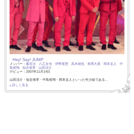
Hey! Say! JUMP
メンバー：
薮宏太
八乙女光
伊野尾慧
高木雄也
有岡大貴
岡本圭人
中
島裕翔
知念侑李
山田涼介
デビュー：2007年11月14日
山田涼介・知念侑李・中島裕翔・岡本圭人といった年少組である…
詳しく見る