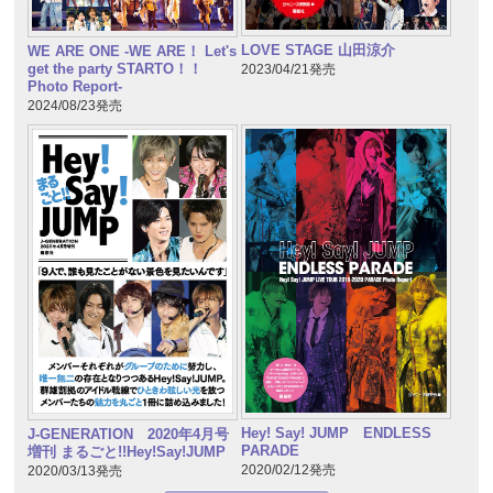
LOVE STAGE 山田涼介
WE ARE ONE -WE ARE！ Let's
get the party STARTO！！
2023/04/21発売
Photo Report-
2024/08/23発売
Hey! Say! JUMP ENDLESS
J-GENERATION 2020年4月号
PARADE
増刊 まるごと!!Hey!Say!JUMP
2020/02/12発売
2020/03/13発売