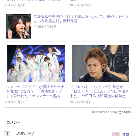
2017年8月14日
2017年3月22日
酷評＆低視聴率の『戦う！書店ガール』で、癒やしキャラ
という爪痕を残す伊野尾慧
2015年4月19日
ジャニーズアイドルが横浜アリーナ
【プレバト!! ウォッチ】発想が
を“出禁”になる!? 「無法地帯」と
「ほんっとうに凡人」と辛口評価さ
まで言われたファンマナーの酷さ
れた、KAT-TUN上田竜也の俳句と
は？
2017年9月27日
2017年9月3日
Recommended by
コメント
名無しだＪ