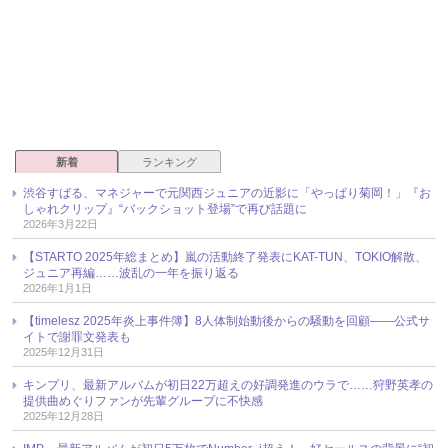
新着
ランキング
渋谷すばる、マネジャーで元関西ジュニアの近影に「やっぱり菊岡！」『お
しゃれクリップ』“バックショット登場”で再び話題に
2026年3月22日
【STARTO 2025年総まとめ】嵐の活動終了発表にKAT-TUN、TOKIO解散、
ジュニア再編……波乱の一年を振り返る
2026年1月1日
【timelesz 2025年炎上事件簿】8人体制始動後からの騒動を回顧――公式サ
イトで謝罪文発表も
2025年12月31日
キンプリ、最新アルバムが初日22万超えの好調発進のウラで……狩野英孝の
提供曲めぐりファンが先輩グループに不快感
2025年12月28日