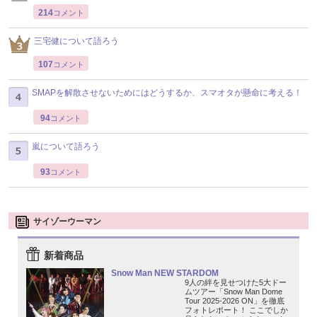
214
コメント
三宅健について語ろう
107
コメント
SMAPを解散させないためにはどうするか、スマオタが懸命に考える！
94
コメント
嵐について語ろう
93
コメント
サイゾーウーマン
新着商品
Snow Man NEW STARDOM
9人の絆を見せつけた5大ドー
ムツアー「Snow Man Dome
Tour 2025-2026 ON」を徹底
フォトレポート！ ここでしか