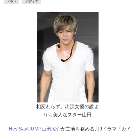
ドラマ
メディア
相変わらず、出演女優の誰よ
りも美人なスター山田
Hey!Say!JUMP
山田涼介
が主演を務める月9ドラマ『カイ