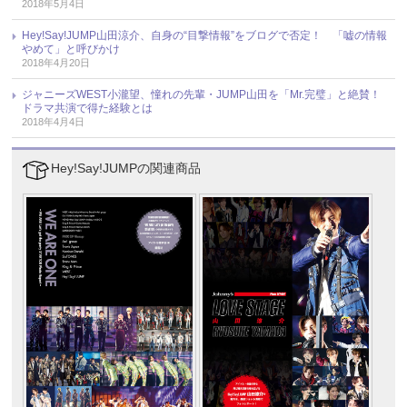
2018年5月4日
Hey!Say!JUMP山田涼介、自身の“目撃情報”をブログで否定！ 「嘘の情報
やめて」と呼びかけ
2018年4月20日
ジャニーズWEST小瀧望、憧れの先輩・JUMP山田を「Mr.完璧」と絶賛！
ドラマ共演で得た経験とは
2018年4月4日
Hey!Say!JUMPの関連商品