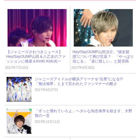
【ジャニーズざわつきニュース】
Hey!Say!JUMP山田涼介、“彼女疑
Hey!Say!JUMP山田＆八乙女のファ
惑”について再び言及？ 「やっぱり
ッションに格差＆KinKi Kids光一
信じる」「逆に怪しい」と賛否両
が“剛への愛”を色で表現!?
論！
2017年7月10日
2017年8月28日
ジャニーズアイドルが横浜アリーナを“出禁”になる!?
「無法地帯」とまで言われたファンマナーの酷さ
2017年9月27日
「ずっと憧れていろよ」ヘタレな知念侑李を励ます、大野
智の一言
2013年12月11日