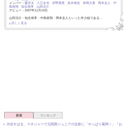
メンバー：
薮宏太
八乙女光
伊野尾慧
高木雄也
有岡大貴
岡本圭人
中
島裕翔
知念侑李
山田涼介
デビュー：2007年11月14日
山田涼介・知念侑李・中島裕翔・岡本圭人といった年少組である…
詳しく見る
新着
ランキング
渋谷すばる、マネジャーで元関西ジュニアの近影に「やっぱり菊岡！」『お