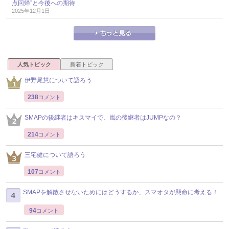
点回帰”と今後への期待
2025年12月1日
人気トピック
新着トピック
伊野尾慧について語ろう
238
コメント
SMAPの後継者はキスマイで、嵐の後継者はJUMPなの？
214
コメント
三宅健について語ろう
107
コメント
SMAPを解散させないためにはどうするか、スマオタが懸命に考える！
94
コメント