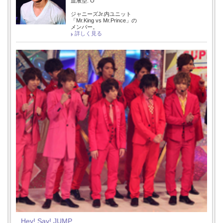
血液型: O
ジャニーズJr.内ユニット
「Mr.King vs Mr.Prince」の
メンバー。
詳しく見る
Hey! Say! JUMP