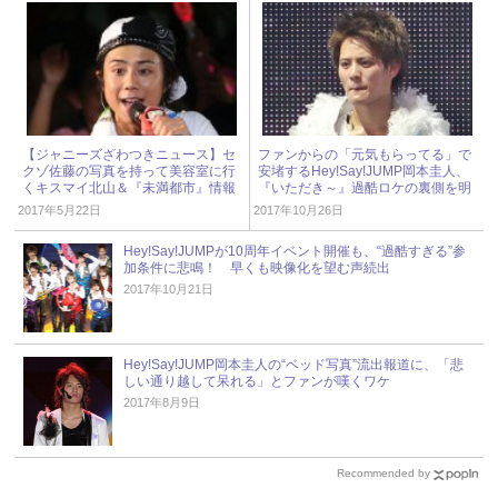
【ジャニーズざわつきニュース】セ
ファンからの「元気もらってる」で
クゾ佐藤の写真を持って美容室に行
安堵するHey!Say!JUMP岡本圭人、
くキスマイ北山＆『未満都市』情報
『いただき～』過酷ロケの裏側を明
解禁1年前の奇跡
かす！
2017年5月22日
2017年10月26日
Hey!Say!JUMPが10周年イベント開催も、“過酷すぎる”参
加条件に悲鳴！ 早くも映像化を望む声続出
2017年10月21日
Hey!Say!JUMP岡本圭人の“ベッド写真”流出報道に、「悲
しい通り越して呆れる」とファンが嘆くワケ
2017年8月9日
Recommended by