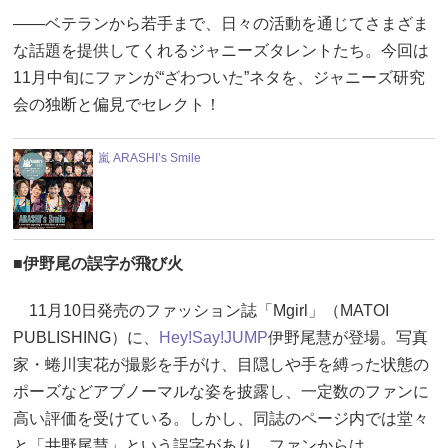
――ベテランから若手まで、日々の活動を通じてさまざま
な話題を提供してくれるジャニーズタレントたち。今回は
11月中旬にファンが“ざわついた”ネタを、ジャニーズ研究
会の独断と偏見でセレクト！
嵐 ARASHI’s Smile
■伊野尾の誤字が飛び火
11月10日発売のファッション誌「Mgirl」（MATOI
PUBLISHING）に、
Hey!Say!JUMP
伊野尾慧が登場。写真
家・蜷川実花が撮影を手がけ、目隠しや手を縛った状態の
ポーズなどアブノーマルな姿を披露し、一定数のファンに
高い評価を受けている。しかし、同誌のページ内では堂々
と「井野尾慧」という誤字があり、ファンからは