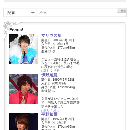
Focus!
マリウス葉
誕生日: 2000年3月30日
入所日:2010年11月
身長/ 体重: 177cm/56kg
血液型: O
デビュー当時は透き通るよ
うな白い肌に、長いまつ毛
に覆われた茶色の瞳と…
詳しく見る
伊野尾慧
誕生日: 1990年6月22日
入所日:2001年9月
身長/ 体重: 173cm/54kg
血液型: A
文系が多いジャニーズの中
で、明治大学理工学部建築
学科を卒業した…
詳しく見る
平野紫耀
誕生日: 1997年1月29日
入所日:2012年2月
身長/ 体重: 170cm/62kg