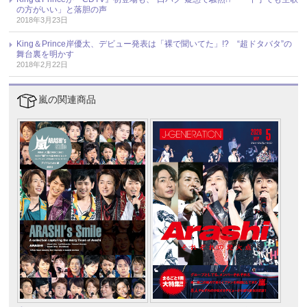
の方がいい」と落胆の声
2018年3月23日
King＆Prince岸優太、デビュー発表は「裸で聞いてた」!? “超ドタバタ”の
舞台裏を明かす
2018年2月22日
嵐の関連商品