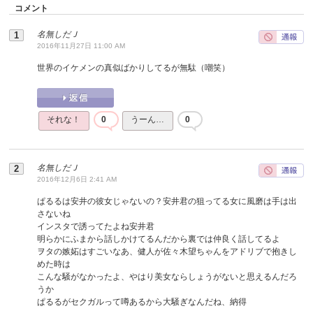
コメント
名無しだＪ
2016年11月27日 11:00 AM
世界のイケメンの真似ばかりしてるが無駄（嘲笑）
それな！
0
うーん…
0
名無しだＪ
2016年12月6日 2:41 AM
ぱるるは安井の彼女じゃないの？安井君の狙ってる女に風磨は手は出
さないね
インスタで誘ってたよね安井君
明らかにふまから話しかけてるんだから裏では仲良く話してるよ
ヲタの嫉妬はすごいなあ、健人が佐々木望ちゃんをアドリブで抱きし
めた時は
こんな騒がなかったよ、やはり美女ならしょうがないと思えるんだろ
うか
ぱるるがセクガルって噂あるから大騒ぎなんだね、納得