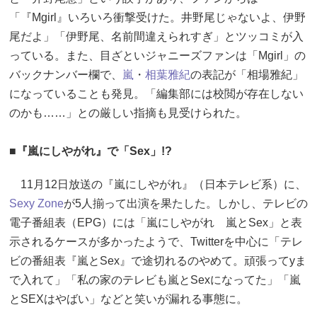
「『Mgirl』いろいろ衝撃受けた。井野尾じゃないよ、伊野
尾だよ」「伊野尾、名前間違えられすぎ」とツッコミが入
っている。また、目ざといジャニーズファンは「Mgirl」の
バックナンバー欄で、
嵐
・
相葉雅紀
の表記が「相場雅紀」
になっていることも発見。「編集部には校閲が存在しない
のかも……」との厳しい指摘も見受けられた。
■『嵐にしやがれ』で「Sex」!?
11月12日放送の『嵐にしやがれ』（日本テレビ系）に、
Sexy Zone
が5人揃って出演を果たした。しかし、テレビの
電子番組表（EPG）には「嵐にしやがれ 嵐とSex」と表
示されるケースが多かったようで、Twitterを中心に「テレ
ビの番組表『嵐とSex』で途切れるのやめて。頑張ってyま
で入れて」「私の家のテレビも嵐とSexになってた」「嵐
とSEXはやばい」などと笑いが漏れる事態に。