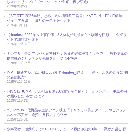
しゃれクリップ』“バックショット登場”で再び話題に
2026年3月22日
【STARTO 2025年総まとめ】嵐の活動終了発表にKAT-TUN、TOKIO解散、
ジュニア再編……波乱の一年を振り返る
2026年1月1日
【timelesz 2025年炎上事件簿】8人体制始動後からの騒動を回顧――公式サ
イトで謝罪文発表も
2025年12月31日
キンプリ、最新アルバムが初日22万超えの好調発進のウラで……狩野英孝の
提供曲めぐりファンが先輩グループに不快感
2025年12月28日
IMP.、最新アルバムが初日5万枚でNumber_i超え！ 好セールスの背景に“初
の店舗販売”
2025年12月21日
Hey!Say!JUMP、アルバム初週20万枚で前作超え！ 元メンバー・中島裕翔
が漏らした“本音”とは？
2025年12月7日
Aぇ! group・佐野晶哉主演アニメ映画『トリツカレ男』タイトルやビジュア
ルへの不安が「絶賛に反転」するワケ
2025年12月3日
少年忍者、活動終了でSTARTO・ジュニア界は激動の1年 ── 識者が語る“原