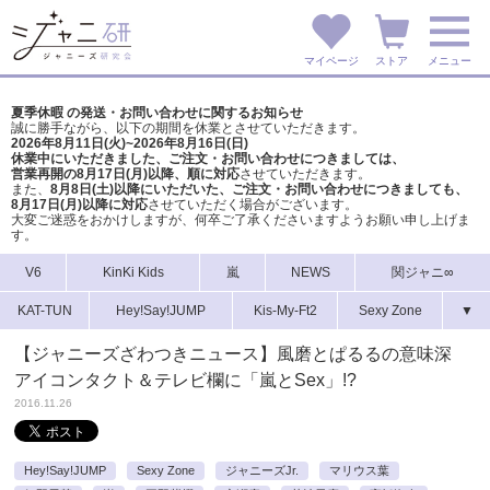
マイページ
ストア
メニュー
夏季休暇 の発送・お問い合わせに関するお知らせ
誠に勝手ながら、以下の期間を休業とさせていただきます。
2026年8月11日(火)~2026年8月16日(日)
休業中にいただきました、ご注文・お問い合わせにつきましては、
営業再開の8月17日(月)以降、順に対応
させていただきます。
また、
8月8日(土)以降にいただいた、ご注文・
お問い合わせにつきましても、
8月17日(月)以降に対応
させていただく場合がございます。
大変ご迷惑をおかけしますが、
何卒ご了承くださいますようお願い申し上げま
す。
V6
KinKi Kids
嵐
NEWS
関ジャニ∞
KAT-TUN
Hey!Say!JUMP
Kis-My-Ft2
Sexy Zone
▼
【ジャニーズざわつきニュース】風磨とぱるるの意味深
アイコンタクト＆テレビ欄に「嵐とSex」!?
2016.11.26
Hey!Say!JUMP
Sexy Zone
ジャニーズJr.
マリウス葉