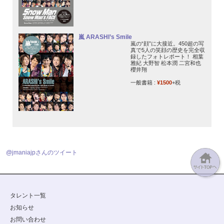
嵐 ARASHI’s Smile
嵐の“顔”に大接近。450超の写
真で5人の笑顔の歴史を完全収
録したフォトレポート！ 相葉
雅紀 大野智 松本潤 二宮和也
櫻井翔
一般書籍 :
¥1500
+税
@jmaniajpさんのツイート
タレント一覧
お知らせ
お問い合わせ