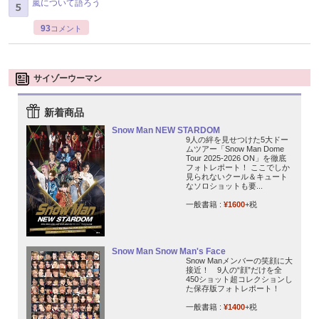
嵐について語ろう
93
コメント
サイゾーウーマン
新着商品
Snow Man NEW STARDOM
9人の絆を見せつけた5大ドー
ムツアー「Snow Man Dome
Tour 2025-2026 ON」を徹底
フォトレポート！ ここでしか
見られないクール＆キュート
なソロショットも要...
一般書籍 :
¥1600
+税
Snow Man Snow Man's Face
Snow Manメンバーの笑顔に大
接近！ 9人の“顔”だけを全
450ショット超コレクションし
た保存版フォトレポート！
一般書籍 :
¥1400
+税