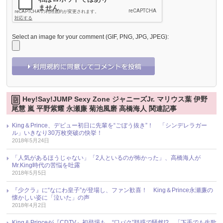
Select an image for your comment (GIF, PNG, JPG, JPEG):
Hey!Say!JUMP Sexy Zone ジャニーズJr. マリウス葉 伊野
尾慧 嵐 平野紫耀 永瀬廉 菊池風磨 高橋海人 関連記事
King＆Prince、デビュー初日に先輩を“ごぼう抜き”！ 「シンデレラガー
ル」いきなり30万枚突破の快挙！
2018年5月24日
「人気があるほうじゃない」「2人といるのが怖かった」、高橋海人が
Mr.King時代の苦悩を吐露
2018年5月5日
『少クラ』に“なにわ皇子”が登場し、ファン歓喜！ King＆Prince永瀬廉の
懐かしい姿に「泣いた」の声
2018年4月2日
King＆Princeが『CDTV』初登場も、“口パク”疑惑で騒然!? 「下手でも生歌