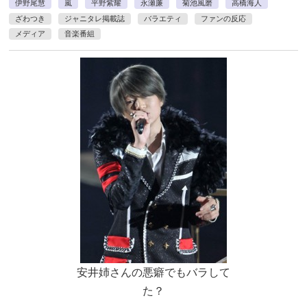
伊野尾慧
嵐
平野紫耀
永瀬廉
菊池風磨
高橋海人
ざわつき
ジャニタレ掲載誌
バラエティ
ファンの反応
メディア
音楽番組
安井姉さんの悪癖でもバラして
た？