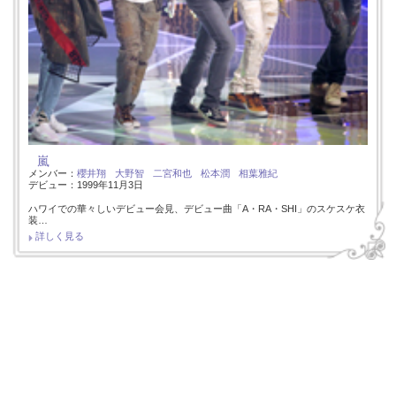
嵐
メンバー：
櫻井翔
大野智
二宮和也
松本潤
相葉雅紀
デビュー：1999年11月3日
ハワイでの華々しいデビュー会見、デビュー曲「A・RA・SHI」のスケスケ衣
装…
詳しく見る