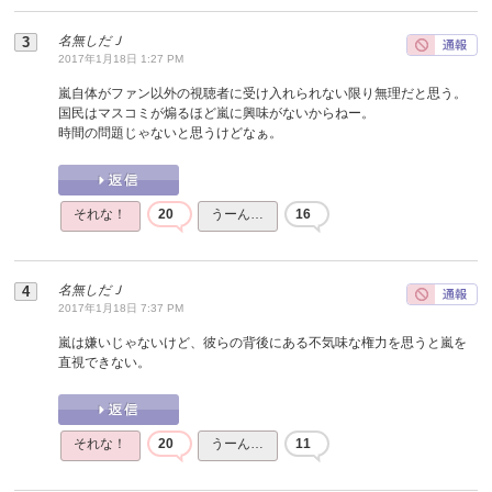
名無しだＪ
2017年1月18日 1:27 PM
嵐自体がファン以外の視聴者に受け入れられない限り無理だと思う。
国民はマスコミが煽るほど嵐に興味がないからねー。
時間の問題じゃないと思うけどなぁ。
それな！
20
うーん…
16
名無しだＪ
2017年1月18日 7:37 PM
嵐は嫌いじゃないけど、彼らの背後にある不気味な権力を思うと嵐を
直視できない。
それな！
20
うーん…
11