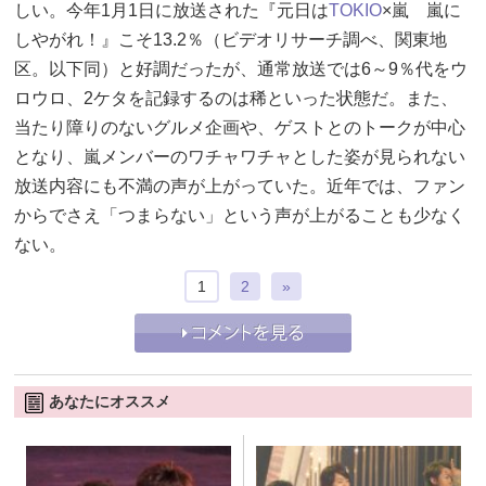
しい。今年1月1日に放送された『元日は
TOKIO
×嵐 嵐に
しやがれ！』こそ13.2％（ビデオリサーチ調べ、関東地
区。以下同）と好調だったが、通常放送では6～9％代をウ
ロウロ、2ケタを記録するのは稀といった状態だ。また、
当たり障りのないグルメ企画や、ゲストとのトークが中心
となり、嵐メンバーのワチャワチャとした姿が見られない
放送内容にも不満の声が上がっていた。近年では、ファン
からでさえ「つまらない」という声が上がることも少なく
ない。
1
2
»
あなたにオススメ