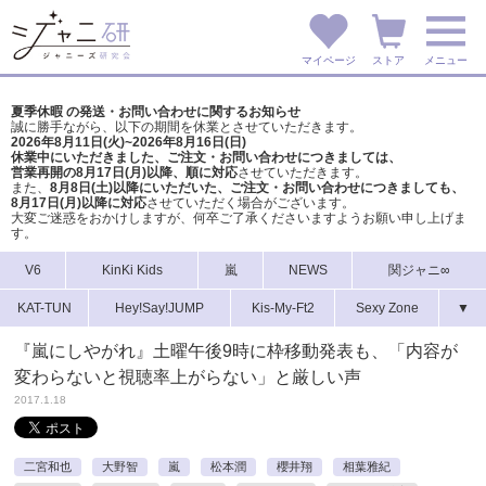
マイページ
ストア
メニュー
夏季休暇 の発送・お問い合わせに関するお知らせ
誠に勝手ながら、以下の期間を休業とさせていただきます。
2026年8月11日(火)~2026年8月16日(日)
休業中にいただきました、ご注文・お問い合わせにつきましては、
営業再開の8月17日(月)以降、順に対応
させていただきます。
また、
8月8日(土)以降にいただいた、ご注文・
お問い合わせにつきましても、
8月17日(月)以降に対応
させていただく場合がございます。
大変ご迷惑をおかけしますが、
何卒ご了承くださいますようお願い申し上げま
す。
V6
KinKi Kids
嵐
NEWS
関ジャニ∞
KAT-TUN
Hey!Say!JUMP
Kis-My-Ft2
Sexy Zone
▼
『嵐にしやがれ』土曜午後9時に枠移動発表も、「内容が
変わらないと視聴率上がらない」と厳しい声
2017.1.18
二宮和也
大野智
嵐
松本潤
櫻井翔
相葉雅紀