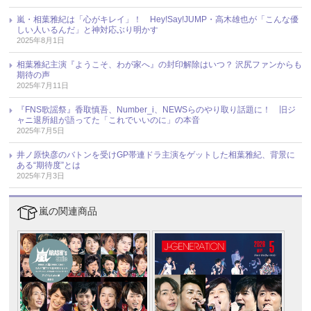
嵐・相葉雅紀は「心がキレイ」！ Hey!Say!JUMP・高木雄也が「こんな優
しい人いるんだ」と神対応ぶり明かす
2025年8月1日
相葉雅紀主演『ようこそ、わが家へ』の封印解除はいつ？ 沢尻ファンからも
期待の声
2025年7月11日
『FNS歌謡祭』香取慎吾、Number_i、NEWSらのやり取り話題に！ 旧ジ
ャニ退所組が語ってた「これでいいのに」の本音
2025年7月5日
井ノ原快彦のバトンを受けGP帯連ドラ主演をゲットした相葉雅紀、背景に
ある“期待度”とは
2025年7月3日
嵐の関連商品