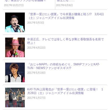
る」発言がファンから非難轟々
際立たせ……
2017年10月27日
2017年6月6日
『世界一受けたい授業』で今井翼が腰痛と戦う!? 3月4日
（土）ジャニーズアイドル出演情報
2017年3月3日
中居正広、テレビでは珍しく草なぎ剛と香取慎吾を名前で
呼ぶ！
2017年4月22日
『おじゃMAP!!』の存続をめぐり、SMAPファンとKAT-
TUN・NEWSファンがギスギス!?
2017年5月19日
KAT-TUN上田竜也が『世界一受けたい授業』に登場！ 1
月28日（土）ジャニーズアイドル出演情報
2017年1月27日