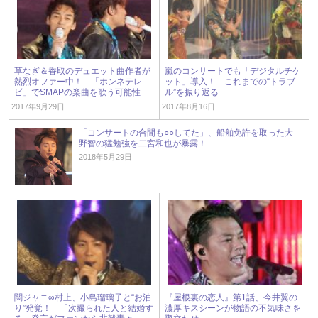
草なぎ＆香取のデュエット曲作者が
嵐のコンサートでも「デジタルチケ
熱烈オファー中！ 「ホンネテレ
ット」導入！ これまでの“トラブ
ビ」でSMAPの楽曲を歌う可能性
ル”を振り返る
は？
2017年9月29日
2017年8月16日
「コンサートの合間も○○してた」、船舶免許を取った大
野智の猛勉強を二宮和也が暴露！
2018年5月29日
関ジャニ∞村上、小島瑠璃子と“お泊
『屋根裏の恋人』第1話、今井翼の
り”発覚！ 「次撮られた人と結婚す
濃厚キスシーンが物語の不気味さを