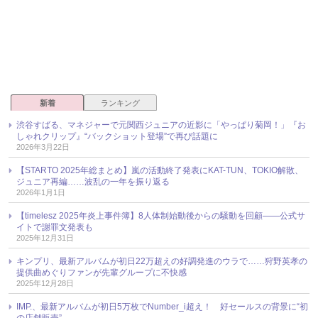
新着
ランキング
渋谷すばる、マネジャーで元関西ジュニアの近影に「やっぱり菊岡！」『お
しゃれクリップ』“バックショット登場”で再び話題に
2026年3月22日
【STARTO 2025年総まとめ】嵐の活動終了発表にKAT-TUN、TOKIO解散、
ジュニア再編……波乱の一年を振り返る
2026年1月1日
【timelesz 2025年炎上事件簿】8人体制始動後からの騒動を回顧――公式サ
イトで謝罪文発表も
2025年12月31日
キンプリ、最新アルバムが初日22万超えの好調発進のウラで……狩野英孝の
提供曲めぐりファンが先輩グループに不快感
2025年12月28日
IMP.、最新アルバムが初日5万枚でNumber_i超え！ 好セールスの背景に“初