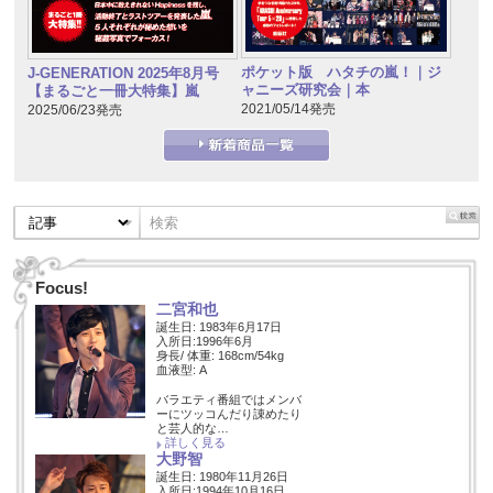
ポケット版 ハタチの嵐！｜ジ
J-GENERATION 2025年8月号
ャニーズ研究会｜本
【まるごと一冊大特集】嵐
2021/05/14発売
2025/06/23発売
Focus!
二宮和也
誕生日: 1983年6月17日
入所日:1996年6月
身長/ 体重: 168cm/54kg
血液型: A
バラエティ番組ではメンバ
ーにツッコんだり諌めたり
と芸人的な…
詳しく見る
大野智
誕生日: 1980年11月26日
入所日:1994年10月16日