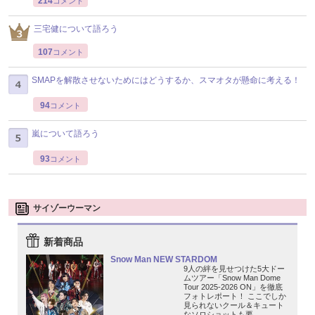
214
コメント
三宅健について語ろう
107
コメント
SMAPを解散させないためにはどうするか、スマオタが懸命に考える！
94
コメント
嵐について語ろう
93
コメント
サイゾーウーマン
新着商品
Snow Man NEW STARDOM
9人の絆を見せつけた5大ドー
ムツアー「Snow Man Dome
Tour 2025-2026 ON」を徹底
フォトレポート！ ここでしか
見られないクール＆キュート
なソロショットも要...