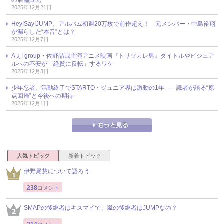
の店舗販売”
2025年12月21日
Hey!Say!JUMP、アルバム初週20万枚で前作超え！ 元メンバー・中島裕翔
が漏らした“本音”とは？
2025年12月7日
Aぇ! group・佐野晶哉主演アニメ映画『トリツカレ男』タイトルやビジュア
ルへの不安が「絶賛に反転」するワケ
2025年12月3日
少年忍者、活動終了でSTARTO・ジュニア界は激動の1年 ── 識者が語る“原
点回帰”と今後への期待
2025年12月1日
人気トピック
新着トピック
伊野尾慧について語ろう
238
コメント
SMAPの後継者はキスマイで、嵐の後継者はJUMPなの？