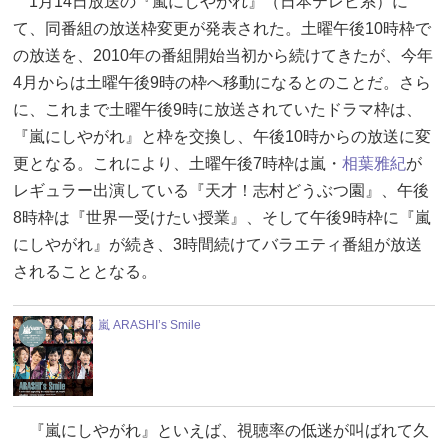
1月14日放送の『嵐にしやがれ』（日本テレビ系）に
て、同番組の放送枠変更が発表された。土曜午後10時枠で
の放送を、2010年の番組開始当初から続けてきたが、今年
4月からは土曜午後9時の枠へ移動になるとのことだ。さら
に、これまで土曜午後9時に放送されていたドラマ枠は、
『嵐にしやがれ』と枠を交換し、午後10時からの放送に変
更となる。これにより、土曜午後7時枠は嵐・
相葉雅紀
が
レギュラー出演している『天才！志村どうぶつ園』、午後
8時枠は『世界一受けたい授業』、そして午後9時枠に『嵐
にしやがれ』が続き、3時間続けてバラエティ番組が放送
されることとなる。
嵐 ARASHI’s Smile
『嵐にしやがれ』といえば、視聴率の低迷が叫ばれて久