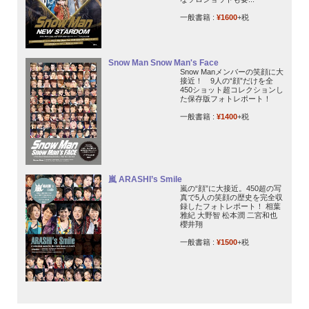
一般書籍 :
¥1600
+税
Snow Man Snow Man's Face
Snow Manメンバーの笑顔に大
接近！ 9人の“顔”だけを全
450ショット超コレクションし
た保存版フォトレポート！
一般書籍 :
¥1400
+税
嵐 ARASHI’s Smile
嵐の“顔”に大接近。450超の写
真で5人の笑顔の歴史を完全収
録したフォトレポート！ 相葉
雅紀 大野智 松本潤 二宮和也
櫻井翔
一般書籍 :
¥1500
+税