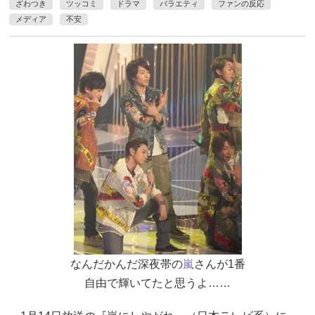
ざわつき
ツッコミ
ドラマ
バラエティ
ファンの反応
メディア
不安
なんだかんだ深夜帯の
嵐
さんが1番
自由で輝いてたと思うよ……