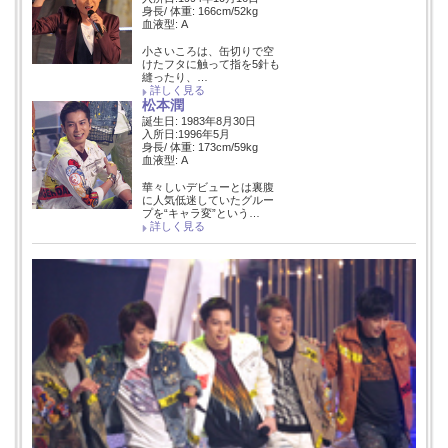
身長/ 体重: 166cm/52kg
血液型: A
小さいころは、缶切りで空
けたフタに触って指を5針も
縫ったり、…
詳しく見る
松本潤
誕生日: 1983年8月30日
入所日:1996年5月
身長/ 体重: 173cm/59kg
血液型: A
華々しいデビューとは裏腹
に人気低迷していたグルー
プを“キャラ変”という…
詳しく見る