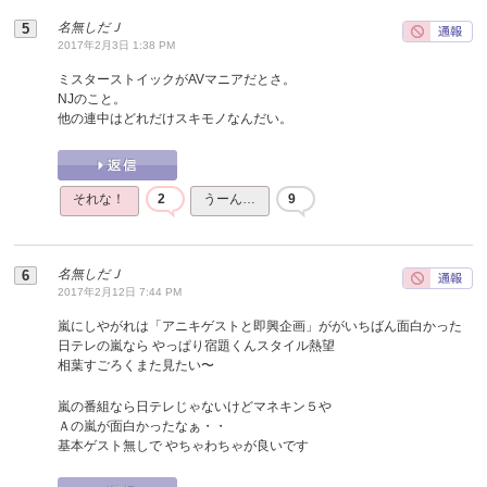
名無しだＪ
2017年2月3日 1:38 PM
ミスターストイックがAVマニアだとさ。
NJのこと。
他の連中はどれだけスキモノなんだい。
それな！
2
うーん…
9
名無しだＪ
2017年2月12日 7:44 PM
嵐にしやがれは「アニキゲストと即興企画」ががいちばん面白かった
日テレの嵐なら やっぱり宿題くんスタイル熱望
相葉すごろくまた見たい〜
嵐の番組なら日テレじゃないけどマネキン５や
Ａの嵐が面白かったなぁ・・
基本ゲスト無しで やちゃわちゃが良いです