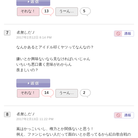
それな！
13
うーん…
5
名無しだＪ
2017年2月12日 8:14 PM
なんかあるとアイドル叩くヤツってなんなの？
嫌いとか興味ないなら見なければいいじゃん
いちいち悪口書く意味がわからん
羨ましいの？
それな！
14
うーん…
2
名無しだＪ
2017年2月13日 11:22 PM
嵐はかっこいいし、権力とか関係ないと思う！
例え、ファンじゃない人だって面白いとか思ってるから紅白歌合戦の