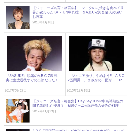
【ジャニーズ名言・格言集】ニンニクの丸焼きを食べて世
界が変わったKAT-TUN中丸雄一＆A.B.C-Z河合郁人の深い
お言葉
2018年1月18日
『SASUKE』脱落のA.B.C-Z塚田、
「ジュニア漁り、やめよう!!」A.B.C-
実は生放送後すぐの出演だった！
Z五関晃一、まさかの一面が……!?
2017年3月27日
2013年12月15日
【ジャニーズ名言・格言集】Hey!Say!JUMP中島裕翔担の
間で馬刺しが浸透!? ＆関ジャニ∞錦戸亮の好みの料理
2017年11月23日
A.B.C-Z戸塚祥太が“バンダナ”をつけるのはナゼ!? メンバ