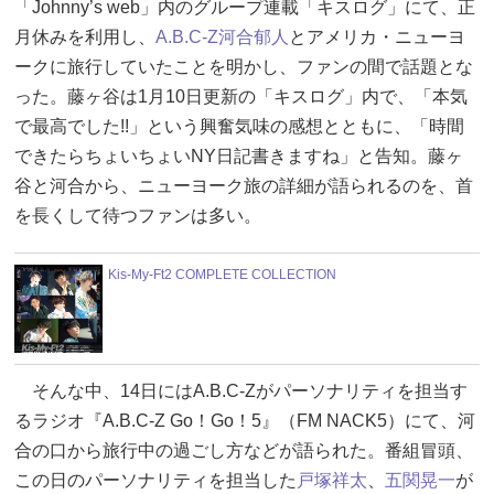
「Johnny’s web」内のグループ連載「キスログ」にて、正
月休みを利用し、
A.B.C-Z
河合郁人
とアメリカ・ニューヨ
ークに旅行していたことを明かし、ファンの間で話題とな
った。藤ヶ谷は1月10日更新の「キスログ」内で、「本気
で最高でした!!」という興奮気味の感想とともに、「時間
できたらちょいちょいNY日記書きますね」と告知。藤ヶ
谷と河合から、ニューヨーク旅の詳細が語られるのを、首
を長くして待つファンは多い。
Kis-My-Ft2 COMPLETE COLLECTION
そんな中、14日にはA.B.C-Zがパーソナリティを担当す
るラジオ『A.B.C-Z Go！Go！5』（FM NACK5）にて、河
合の口から旅行中の過ごし方などが語られた。番組冒頭、
この日のパーソナリティを担当した
戸塚祥太
、
五関晃一
が