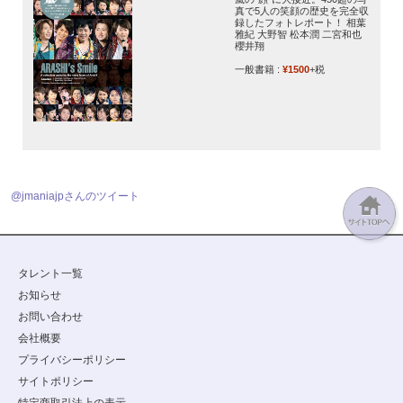
真で5人の笑顔の歴史を完全収
録したフォトレポート！ 相葉
雅紀 大野智 松本潤 二宮和也
櫻井翔
一般書籍 :
¥1500
+税
@jmaniajpさんのツイート
タレント一覧
お知らせ
お問い合わせ
会社概要
プライバシーポリシー
サイトポリシー
特定商取引法上の表示