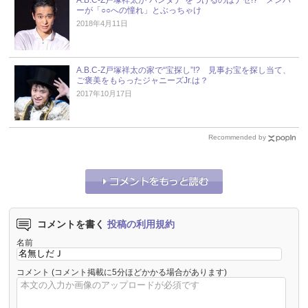
ーが「○○への憧れ」とぶっちゃけ
2018年4月11日
A.B.C-Z戸塚祥太の家で“宝探し”!? 見事お宝を探し当て、
ご褒美をもらったジャニーズJr.は？
2017年10月17日
Recommended by
コメントを書く
投稿の利用規約
名前
コメント
(コメント掲載に5分ほどかかる場合があります)