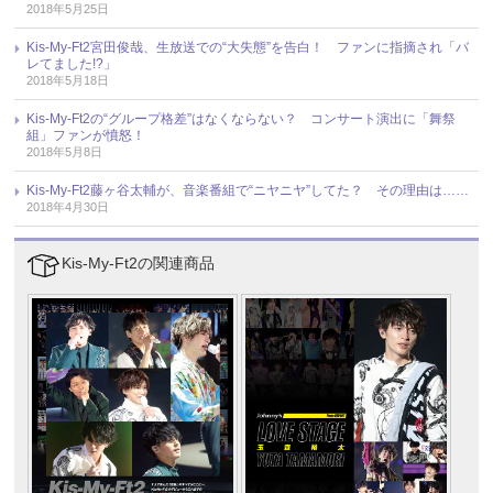
2018年5月25日
Kis-My-Ft2宮田俊哉、生放送での“大失態”を告白！ ファンに指摘され「バ
レてました!?」
2018年5月18日
Kis-My-Ft2の“グループ格差”はなくならない？ コンサート演出に「舞祭
組」ファンが憤怒！
2018年5月8日
Kis-My-Ft2藤ヶ谷太輔が、音楽番組で“ニヤニヤ”してた？ その理由は……
2018年4月30日
Kis-My-Ft2の関連商品