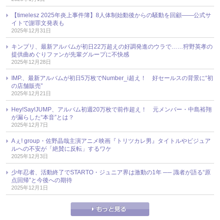
【timelesz 2025年炎上事件簿】8人体制始動後からの騒動を回顧――公式サ
イトで謝罪文発表も
2025年12月31日
キンプリ、最新アルバムが初日22万超えの好調発進のウラで……狩野英孝の
提供曲めぐりファンが先輩グループに不快感
2025年12月28日
IMP.、最新アルバムが初日5万枚でNumber_i超え！ 好セールスの背景に“初
の店舗販売”
2025年12月21日
Hey!Say!JUMP、アルバム初週20万枚で前作超え！ 元メンバー・中島裕翔
が漏らした“本音”とは？
2025年12月7日
Aぇ! group・佐野晶哉主演アニメ映画『トリツカレ男』タイトルやビジュア
ルへの不安が「絶賛に反転」するワケ
2025年12月3日
少年忍者、活動終了でSTARTO・ジュニア界は激動の1年 ── 識者が語る“原
点回帰”と今後への期待
2025年12月1日