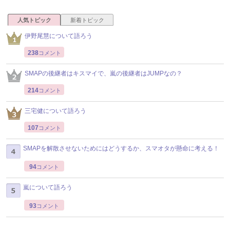
人気トピック
新着トピック
伊野尾慧について語ろう
238
コメント
SMAPの後継者はキスマイで、嵐の後継者はJUMPなの？
214
コメント
三宅健について語ろう
107
コメント
SMAPを解散させないためにはどうするか、スマオタが懸命に考える！
94
コメント
嵐について語ろう
93
コメント