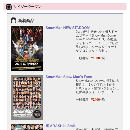
サイゾーウーマン
新着商品
Snow Man NEW STARDOM
9人の絆を見せつけた5大ドー
ムツアー「Snow Man Dome
Tour 2025-2026 ON」を徹底
フォトレポート！ ここでしか
見られないクール＆キュート
なソロショットも要...
一般書籍 :
¥1600
+税
Snow Man Snow Man's Face
Snow Manメンバーの笑顔に大
接近！ 9人の“顔”だけを全
450ショット超コレクションし
た保存版フォトレポート！
一般書籍 :
¥1400
+税
嵐 ARASHI’s Smile
嵐の“顔”に大接近。450超の写