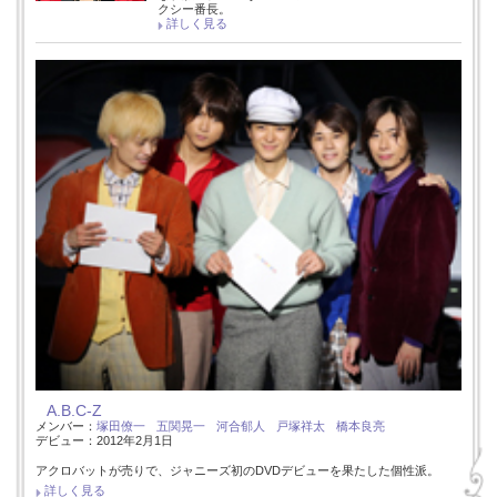
クシー番長。
詳しく見る
A.B.C-Z
メンバー：
塚田僚一
五関晃一
河合郁人
戸塚祥太
橋本良亮
デビュー：2012年2月1日
アクロバットが売りで、ジャニーズ初のDVDデビューを果たした個性派。
詳しく見る