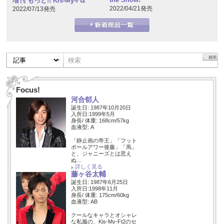
増刊 もっと!! Kis-My-Ft2
2022/04/21発売
2022/07/13発売
Focus!
河合郁人
誕生日: 1987年10月20日
入所日:1999年5月
身長/ 体重: 168cm/57kg
血液型: A
「静止画の帝王」「フット
ボールアワー後藤」「馬」
と、ジャニーズとは思え
ぬ…
詳しく見る
藤ヶ谷太輔
誕生日: 1987年6月25日
入所日:1998年11月
身長/ 体重: 175cm/60kg
血液型: AB
クールなキャラとオシャレ
な私服の、Kis-My-Ft2のセ