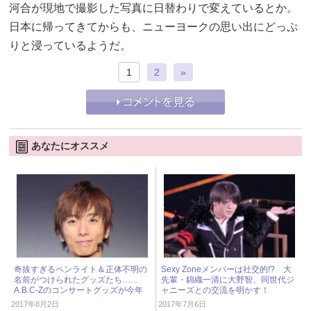
河合が現地で撮影した写真に日替わりで変えているとか。
日本に帰ってきてからも、ニューヨークの思い出にどっぷ
りと浸っているようだ。
1
2
»
あなたにオススメ
奇抜すぎるペンライト＆正体不明の
Sexy Zoneメンバーは社交的!? 大
名前がつけられたグッズたち……
先輩・錦織一清に大野智、同世代ジ
A.B.C-Zのコンサートグッズが今年
ャニーズとの交流を明かす！
も話題！
2017年8月2日
2017年7月6日