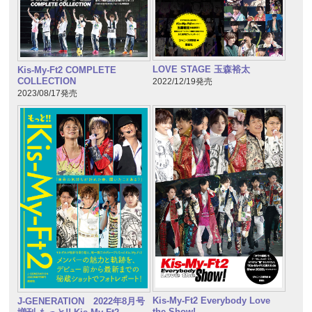
LOVE STAGE 玉森裕太
Kis-My-Ft2 COMPLETE
COLLECTION
2022/12/19発売
2023/08/17発売
Kis-My-Ft2 Everybody Love
J-GENERATION 2022年8月号
the Show!