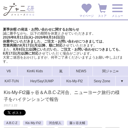
マイページ
ストア
メニュー
夏季休暇 の発送・お問い合わせに関するお知らせ
誠に勝手ながら、以下の期間を休業とさせていただきます。
2026年8月11日(火)~2026年8月16日(日)
休業中にいただきました、ご注文・お問い合わせにつきましては、
営業再開の8月17日(月)以降、順に対応
させていただきます。
また、
8月8日(土)以降にいただいた、ご注文・
お問い合わせにつきましても、
8月17日(月)以降に対応
させていただく場合がございます。
大変ご迷惑をおかけしますが、
何卒ご了承くださいますようお願い申し上げま
す。
V6
KinKi Kids
嵐
NEWS
関ジャニ∞
KAT-TUN
Hey!Say!JUMP
Kis-My-Ft2
Sexy Zone
▼
Kis-My-Ft2藤ヶ谷＆A.B.C-Z河合、ニューヨーク旅行の様
子をハイテンションで報告
2017.1.22
A.B.C-Z
Kis-My-Ft2
河合郁人
藤ヶ谷太輔