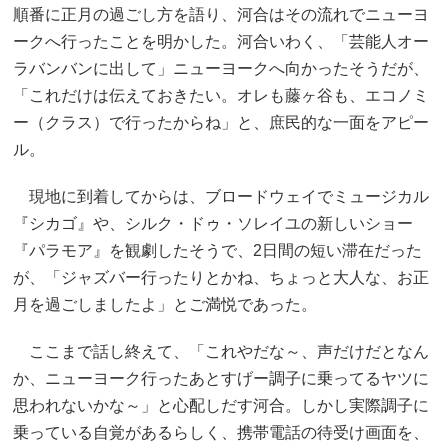
順番に正月の過ごし方を語り、河合はその流れでニューヨ
ークへ行ったことを明かした。河合いわく、「芸能人オー
ラバンバンに出して」ニューヨークへ向かったそうだが、
「これだけは伝えておきたい。オレも藤ヶ谷も、エコノミ
ー（クラス）で行ったからね」と、庶民的な一面をアピー
ル。
現地に到着してからは、ブロードウェイでミュージカル
『シカゴ』や、シルク・ドゥ・ソレイユの新しいショー
『パラモア』を観劇したそうで、2日間の短い滞在だった
が、「ジャズバー行ったりとかね、ちょっと大人な、お正
月を過ごしましたよ」とご満悦であった。
ここまで話し終えて、「これやだな～、声だけだとなん
か、ニューヨーク行ったあとすげー調子に乗ってるヤツに
思われないかな～」と心配しだす河合。しかし実際調子に
乗っている自覚があるらしく、携帯電話の待受け画面を、