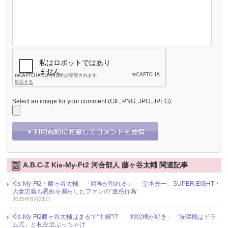
Select an image for your comment (GIF, PNG, JPG, JPEG):
A.B.C-Z Kis-My-Ft2 河合郁人 藤ヶ谷太輔 関連記事
Kis-My-Ft2・藤ヶ谷太輔、「精神が削れる」──堂本光一、SUPER EIGHT・
大倉忠義も愚痴を漏らしたファンの“迷惑行為”
2025年8月21日
Kis-My-Ft2藤ヶ谷太輔はまるで“主婦”!? 「掃除機が好き」「洗濯機はドラ
ム式」と私生活ぶっちゃけ