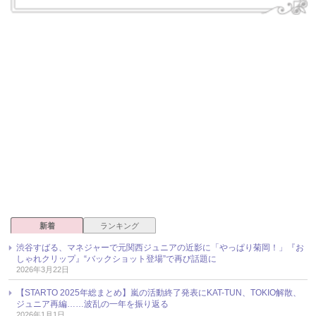
新着
ランキング
渋谷すばる、マネジャーで元関西ジュニアの近影に「やっぱり菊岡！」『お
しゃれクリップ』“バックショット登場”で再び話題に
2026年3月22日
【STARTO 2025年総まとめ】嵐の活動終了発表にKAT-TUN、TOKIO解散、
ジュニア再編……波乱の一年を振り返る
2026年1月1日