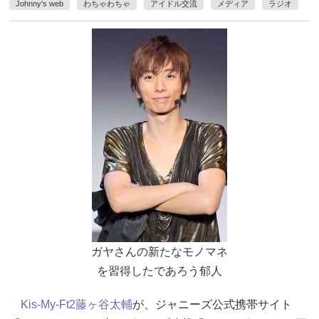
Johnny's web
わちゃわちゃ
アイドル交流
メディア
ラジオ
ガヤさんの新たなモノマネ
を習得したであろう郁人
Kis-My-Ft2
藤ヶ谷太輔
が、ジャニーズ公式携帯サイト