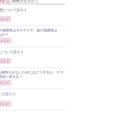
ック
新着トピック
慧について語ろう
メント
Pの後継者はキスマイで、嵐の後継者は
Pなの？
メント
について語ろう
メント
Pを解散させないためにはどうするか、スマ
懸命に考える！
メント
いて語ろう
メント