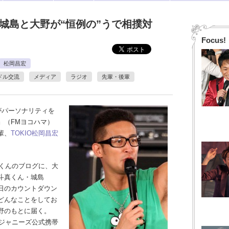
、城島と大野が“恒例の”うで相撲対
Focus!
松岡昌宏
ドル交流
メディア
ラジオ
先輩・後輩
がパーソナリティを
RY』（FMヨコハマ）
輩、
TOKIO
松岡昌宏
岡くんのブログに、大
斗真くん・城島
日のカウントダウン
どんなことをしてお
野のもとに届く。
、ジャニーズ公式携帯