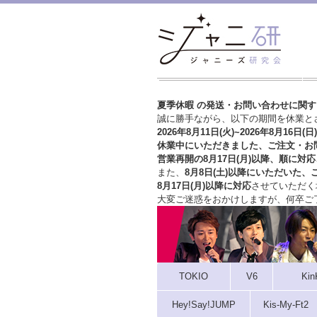
夏季休暇 の発送・お問い合わせに関
誠に勝手ながら、以下の期間を休業と
2026年8月11日(火)~2026年8月16日(日)
休業中にいただきました、ご注文・お
営業再開の8月17日(月)以降、順に対応
また、
8月8日(土)以降にいただいた、
8月17日(月)以降に対応
させていただく
大変ご迷惑をおかけしますが、
何卒ご
TOKIO
V6
Kin
Hey!Say!JUMP
Kis-My-Ft2