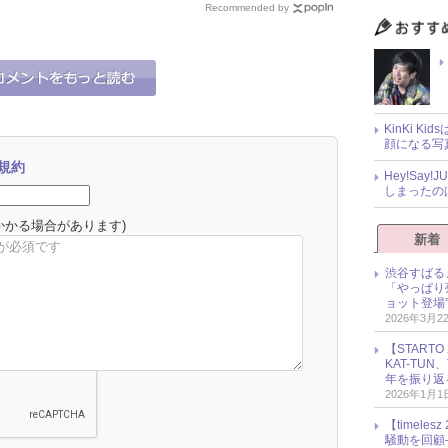
みたい」「タッキーが大
ーズざわつきニュース
Recommended by
好き」！
KinKi K
顔になる写
規約
Hey!Sa
しまったの
かかる場合があります)
新着
渋谷すばる
「やっぱり
ョット登場
2026年3月2
【START
KAT-TU
年を振り返
2026年1月1
【timel
騒動を回顧