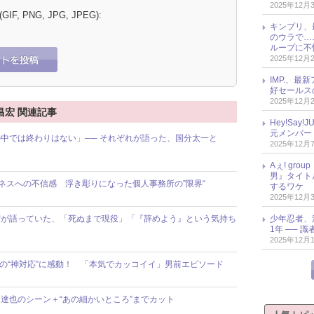
2025年12月
 (GIF, PNG, JPG, JPEG):
キンプリ、
のウラで…
ループに不
2025年12月
IMP.、最
好セールス
2025年12月
岡昌宏 関連記事
Hey!Sa
元メンバー
中では終わりはない」── それぞれが語った、国分太一と
2025年12月
Aぇ! gr
男』タイト
ビジネスへの不信感 浮き彫りになった個人事務所の”限界“
するワケ
2025年12月
少年忍者、
昌宏が語っていた、「死ぬまで現役」「『辞めよう』という気持ち
1年 ── 
2025年12月
松岡昌宏の“神対応”に感動！ 「本気でカッコイイ」男前エピソード
口達也のシーン＋“あの細かいところ”までカット