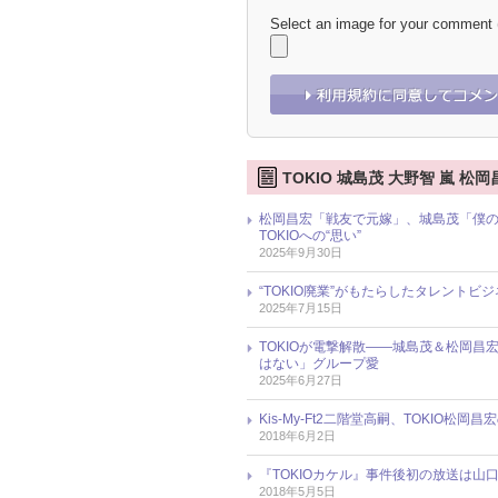
Select an image for your comment
TOKIO 城島茂 大野智 嵐 松
松岡昌宏「戦友で元嫁」、城島茂「僕の
TOKIOへの“思い”
2025年9月30日
“TOKIO廃業”がもたらしたタレント
2025年7月15日
TOKIOが電撃解散――城島茂＆松岡
はない」グループ愛
2025年6月27日
Kis-My-Ft2二階堂高嗣、TOKIO
2018年6月2日
『TOKIOカケル』事件後初の放送は山
2018年5月5日