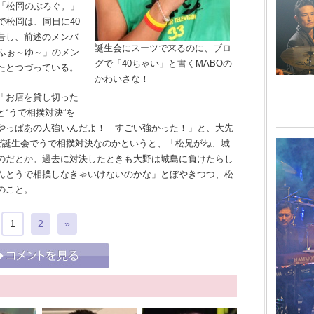
連載「松岡のぶろぐ。」
で松岡は、同日に40
告し、前述のメンバ
誕生会にスーツで来るのに、ブロ
ふぉ～ゆ～」のメン
グで「40ちゃい」と書くMABOの
たとつづっている。
かわいさな！
「お店を貸し切った
“うで相撲対決”を
やっぱあの人強いんだよ！ すごい強かった！」と、大先
なぜ誕生会でうで相撲対決なのかというと、「松兄がね、城
のだとか。過去に対決したときも大野は城島に負けたらし
んとうで相撲しなきゃいけないのかな」とぼやきつつ、松
のこと。
1
2
»