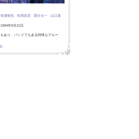
：
長瀬智也
松岡昌宏
国分太一
山口達
994年9月21日
でもあり、バンドでもある特殊なグルー
る