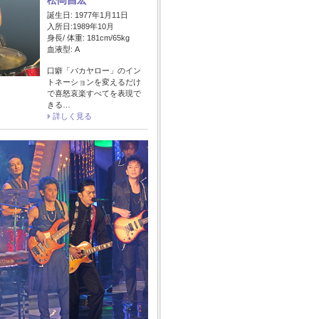
松岡昌宏
誕生日: 1977年1月11日
入所日:1989年10月
身長/ 体重: 181cm/65kg
血液型: A
口癖「バカヤロー」のイン
トネーションを変えるだけ
で喜怒哀楽すべてを表現で
きる…
詳しく見る