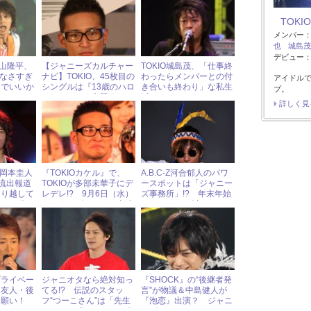
TOKIO
メンバー
也
城島茂
デビュー：1
山隆平、
【ジャニーズカルチャー
TOKIO城島茂、「仕事終
がなさすぎ
ナビ】TOKIO、45枚目の
わったらメンバーとの付
アイドル
んでいいか
シングルは『13歳のハロ
き合いも終わり」な私生
プ。
ーワーク』の主題歌
活
詳しく見
「羽田空港の奇
跡/KIBOU」
MP岡本圭人
『TOKIOカケル』で、
A.B.C-Z河合郁人のパワ
”流出報道
TOKIOが多部未華子にデ
ースポットは「ジャニー
通り越して
レデレ!? 9月6日（水）
ズ事務所」!? 年末年始
ァンが嘆く
ジャニーズアイドル出演
の“ジャニーズ充”ぶりを
情報
報告
プライベー
ジャニオタなら絶対知っ
『SHOCK』の“後継者発
る友人・後
てる!? 伝説のスタッ
言”が物議＆中島健人が
お願い！
フ“つーこさん”は「先生
『泡恋』出演？ ジャニ