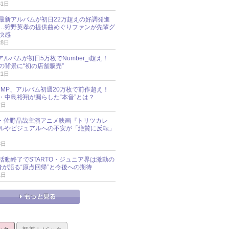
31日
最新アルバムが初日22万超えの好調発進
…狩野英孝の提供曲めぐりファンが先輩グ
快感
28日
新アルバムが初日5万枚でNumber_i超え！
の背景に“初の店舗販売”
21日
y!JUMP、アルバム初週20万枚で前作超え！
・中島裕翔が漏らした“本音”とは？
7日
oup・佐野晶哉主演アニメ映画『トリツカレ
ルやビジュアルへの不安が「絶賛に反転」
3日
活動終了でSTARTO・ジュニア界は激動の
識者が語る“原点回帰”と今後への期待
1日