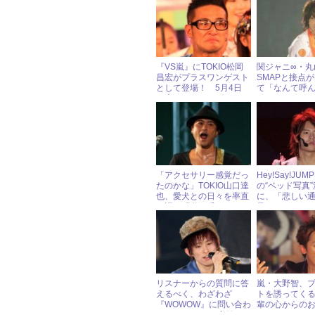
『VS嵐』にTOKIO松岡
関ジャニ∞・丸
昌宏がプラスワンゲスト
SMAPと接点
として登場！ 5月4日
て「なんて呼
（木）ジャニーズアイド
わからない」
ル出演情報
「アクセサリー感覚だっ
Hey!Say!JU
たのかな」TOKIO山口達
の“ベッド写真
也、愛犬との日々を率直
に、「悲しい
に語り感動を呼ぶ
呆れる」とフ
ワケ
リスナーからの質問に答
嵐・大野智、
えるべく、わざわざ
トを誘ってく
『WOWOW』に問い合わ
輩の心からの