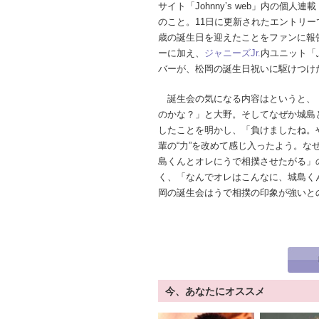
サイト「Johnny’s web」内の個人
のこと。11日に更新されたエントリー
歳の誕生日を迎えたことをファンに報
ーに加え、
ジャニーズJr.
内ユニット「
バーが、松岡の誕生日祝いに駆けつけ
誕生会の気になる内容はというと、
のかな？」と大野。そしてなぜか城島と
したことを明かし、「負けましたね。
輩の“力”を改めて感じ入ったよう。
島くんとオレにうで相撲させたがる」
く、「なんでオレはこんなに、城島く
岡の誕生会はうで相撲の印象が強いと
今、あなたにオススメ