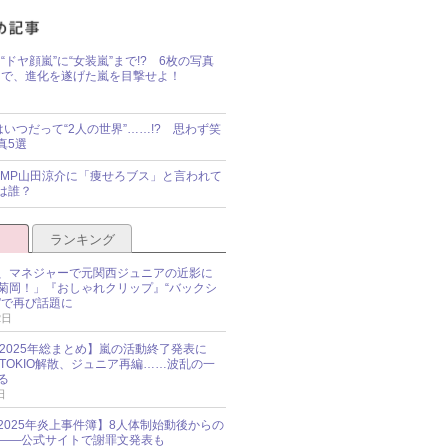
“ドヤ顔嵐”に“女装嵐”まで!? 6枚の写真
で、進化を遂げた嵐を目撃せよ！
idsはいつだって“2人の世界”……!? 思わず笑
真5選
y!JUMP山田涼介に「痩せろブス」と言われて
は誰？
ランキング
、マネジャーで元関西ジュニアの近影に
菊岡！」『おしゃれクリップ』“バックシ
”で再び話題に
2日
O 2025年総まとめ】嵐の活動終了発表に
N、TOKIO解散、ジュニア再編……波乱の一
る
日
esz 2025年炎上事件簿】8人体制始動後からの
――公式サイトで謝罪文発表も