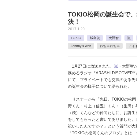
TOKIO松岡の誕生会で
決！
2017.1.29
TOKIO
城島茂
大野智
嵐
Johnny's web
わちゃわちゃ
アイ
1月27日に放送された、
嵐
・大野智
務めるラジオ『ARASHI DISCOVE
にて、プライベートでも交流のある先
の誕生会の様子について語られた。
リスナーから「先日、TOKIOの松
野くん・村上（信五）くん・（生田）
（茂）くんなどの仲間たちに、お誕生
をしてもらったと書いてありました。
祝いしたんですか？」という質問が大
「TOKIOの松岡くんのブログ」とは