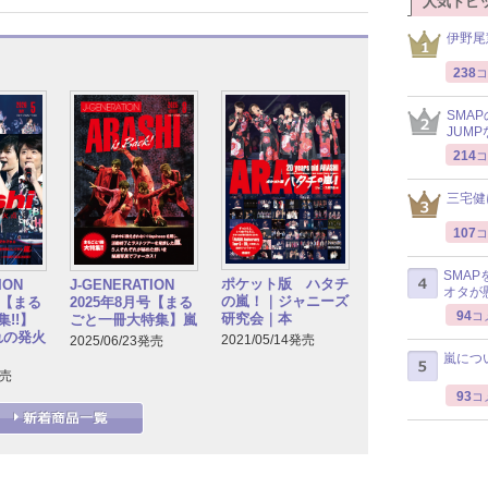
人気トピ
伊野尾
238
コ
SMA
JUM
214
コ
三宅健
107
コ
SMA
ポケット版 ハタチ
TION
J-GENERATION
オタが
の嵐！｜ジャニーズ
号【まる
2025年8月号【まる
94
コ
研究会｜本
!!】
ごと一冊大特集】嵐
れの発火
2021/05/14発売
2025/06/23発売
嵐につ
発売
93
コ