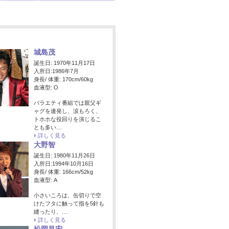
城島茂
誕生日: 1970年11月17日
入所日:1986年7月
身長/ 体重: 170cm/60kg
血液型: O
バラエティ番組では親父ギ
ャグを連発し、涙もろく、
トホホな役回りを演じるこ
とも多い…
詳しく見る
大野智
誕生日: 1980年11月26日
入所日:1994年10月16日
身長/ 体重: 166cm/52kg
血液型: A
小さいころは、缶切りで空
けたフタに触って指を5針も
縫ったり、…
詳しく見る