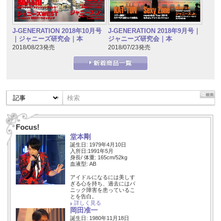
J-GENERATION 2018年10月号
J-GENERATION 2018年9月号｜
｜ジャニーズ研究会｜本
ジャニーズ研究会｜本
2018/08/23発売
2018/07/23発売
Focus!
堂本剛
誕生日: 1979年4月10日
入所日:1991年5月
身長/ 体重: 165cm/52kg
血液型: AB
アイドルになるには美しす
ぎる心を持ち、過去にはパ
ニック障害を患っているこ
とを告白。
詳しく見る
岡田准一
誕生日: 1980年11月18日