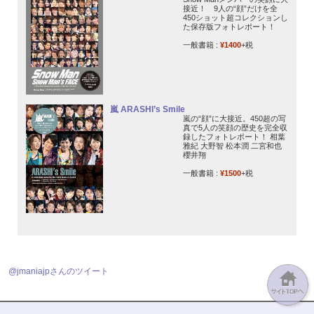
接近！ 9人の“顔”だけを全
450ショット超コレクションし
た保存版フォトレポート！
一般書籍 :
¥1400
+税
嵐 ARASHI’s Smile
嵐の“顔”に大接近。450超の写
真で5人の笑顔の歴史を完全収
録したフォトレポート！ 相葉
雅紀 大野智 松本潤 二宮和也
櫻井翔
一般書籍 :
¥1500
+税
@jmaniajpさんのツイート