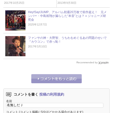
2017年10月25日
2013年9月30日
Hey!Say!JUMP、アルバム初週20万枚で前作超え！ 元メ
ンバー・中島裕翔が漏らした“本音”とは？ « ジャニーズ研
究会
2025年12月7日
ファンサの神・大野智、うちわをめぐるあの問題のせいで
『カウコン』で赤っ恥！
2017年3月10日
Recommended by
コメントを書く
投稿の利用規約
名前
コメント
(コメント掲載に5分ほどかかる場合があります)