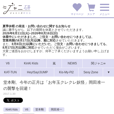
マイページ
ストア
メニュー
夏季休暇 の発送・お問い合わせに関するお知らせ
誠に勝手ながら、以下の期間を休業とさせていただきます。
2026年8月11日(火)~2026年8月16日(日)
休業中にいただきました、ご注文・お問い合わせにつきましては、
営業再開の8月17日(月)以降、順に対応
させていただきます。
また、
8月8日(土)以降にいただいた、ご注文・
お問い合わせにつきましても、
8月17日(月)以降に対応
させていただく場合がございます。
大変ご迷惑をおかけしますが、
何卒ご了承くださいますようお願い申し上げま
す。
V6
KinKi Kids
嵐
NEWS
関ジャニ∞
KAT-TUN
Hey!Say!JUMP
Kis-My-Ft2
Sexy Zone
▼
堂本剛、今年の正月は「お年玉クレクレ妖怪」岡田准一
の襲撃を回避！
2017.1.30
KinKi Kids
V6
堂本剛
岡田准一