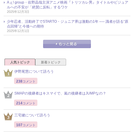
Aぇ! group・佐野晶哉主演アニメ映画『トリツカレ男』タイトルやビジュア
ルへの不安が「絶賛に反転」するワケ
2025年12月3日
少年忍者、活動終了でSTARTO・ジュニア界は激動の1年 ── 識者が語る“原
点回帰”と今後への期待
2025年12月1日
人気トピック
新着トピック
伊野尾慧について語ろう
238
コメント
SMAPの後継者はキスマイで、嵐の後継者はJUMPなの？
214
コメント
三宅健について語ろう
107
コメント