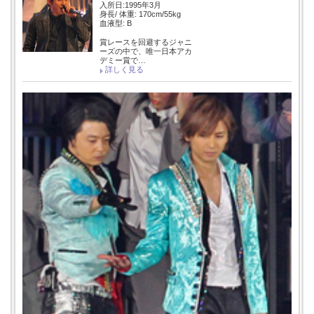
入所日:1995年3月
身長/ 体重: 170cm/55kg
血液型: B
賞レースを回避するジャニ
ーズの中で、唯一日本アカ
デミー賞で…
詳しく見る