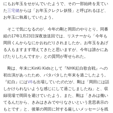
にもお年玉をせがんでいたようで、その一部始終を見てい
た
三宅健
からは「お年玉クレクレ妖怪」と呼ばれるほど、
お年玉に執着していたよう。
そこで気になるのが、今年の剛と岡田のやりとり。同番
組の17年1月23日深夜放送回では、リスナーから「今年も
岡田くんからなにかおねだりされましたか。お年玉をあげ
る人もますます増えてきたと思いますが、今年は誰かにあ
げたりしたんですか」との質問が寄せられた。
剛は、年末にKinKi Kidsとして『NHK紅白歌合戦』への
初出演があったため、バタバタした年末を過ごしたよう。
『紅白』には
V6
も出場していたのだが、剛は「岡田には話
しかけられないような感じにして過ごしましたね」と、収
録現場で岡田を避けていたよう。また、剛は「きみは働い
てるんだから、きみはきみでやりなさいという意思表示の
もとです」と、後輩の岡田に対する厳しいメッセージを残