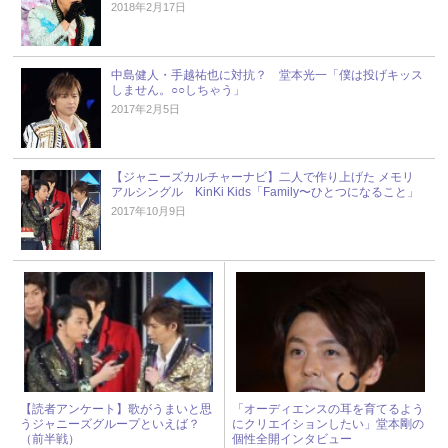
2018年2月17日
中島健人・手越祐也に対抗？ 堂本光一「僕は投げキッス
しません。○○しちゃう」
2017年2月5日
【ジャニーズカルチャーナビ】二人で作り上げた メモリ
アルシングル KinKi Kids「Family〜ひとつになること」
2017年10月9日
【読者アンケート】歌がうまいと思
「オーディエンスの耳を育てるよう
うジャニーズグループといえば？
にクリエイションしたい」堂本剛の
（前半戦）
個性全開インタビュー