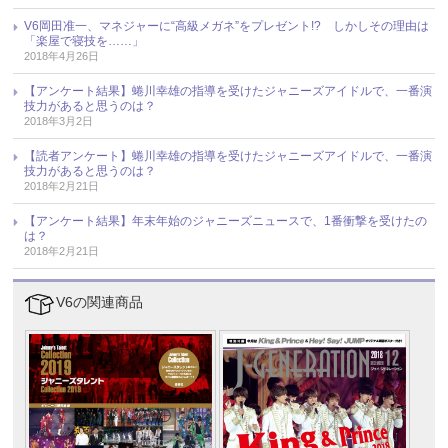
V6岡田准一、マネジャーに“高級メガネ”をプレゼント!? しかしその理由は
「楽屋で寝技を……」
2018年4月26日
【アンケート結果】蜷川幸雄の指導を受けたジャニーズアイドルで、一番演
技力があると思うのは？
2018年3月2日
【読者アンケート】蜷川幸雄の指導を受けたジャニーズアイドルで、一番演
技力があると思うのは？
2018年2月21日
【アンケート結果】年末年始のジャニーズニュースで、1番衝撃を受けたの
は？
2018年2月21日
V6の関連商品