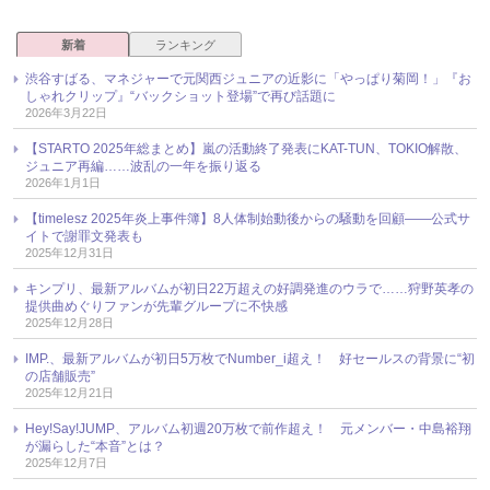
新着
ランキング
渋谷すばる、マネジャーで元関西ジュニアの近影に「やっぱり菊岡！」『お
しゃれクリップ』“バックショット登場”で再び話題に
2026年3月22日
【STARTO 2025年総まとめ】嵐の活動終了発表にKAT-TUN、TOKIO解散、
ジュニア再編……波乱の一年を振り返る
2026年1月1日
【timelesz 2025年炎上事件簿】8人体制始動後からの騒動を回顧――公式サ
イトで謝罪文発表も
2025年12月31日
キンプリ、最新アルバムが初日22万超えの好調発進のウラで……狩野英孝の
提供曲めぐりファンが先輩グループに不快感
2025年12月28日
IMP.、最新アルバムが初日5万枚でNumber_i超え！ 好セールスの背景に“初
の店舗販売”
2025年12月21日
Hey!Say!JUMP、アルバム初週20万枚で前作超え！ 元メンバー・中島裕翔
が漏らした“本音”とは？
2025年12月7日