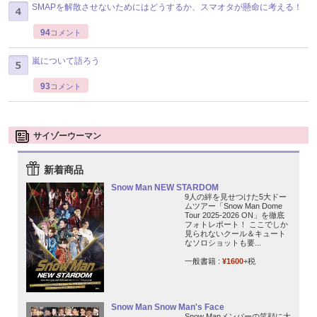
SMAPを解散させないためにはどうするか、スマオタが懸命に考える！
94
コメント
嵐について語ろう
93
コメント
サイゾーウーマン
新着商品
Snow Man NEW STARDOM
9人の絆を見せつけた5大ドー
ムツアー「Snow Man Dome
Tour 2025-2026 ON」を徹底
フォトレポート！ ここでしか
見られないクール＆キュート
なソロショットも要...
一般書籍 :
¥1600
+税
Snow Man Snow Man's Face
Snow Manメンバーの笑顔に大