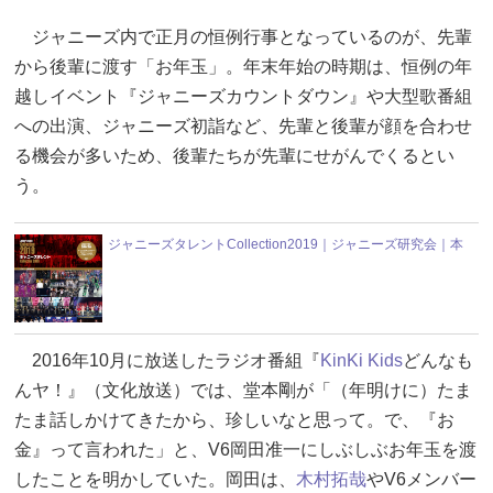
ジャニーズ内で正月の恒例行事となっているのが、先輩
から後輩に渡す「お年玉」。年末年始の時期は、恒例の年
越しイベント『ジャニーズカウントダウン』や大型歌番組
への出演、ジャニーズ初詣など、先輩と後輩が顔を合わせ
る機会が多いため、後輩たちが先輩にせがんでくるとい
う。
ジャニーズタレントCollection2019｜ジャニーズ研究会｜本
2016年10月に放送したラジオ番組『
KinKi Kids
どんなも
んヤ！』（文化放送）では、堂本剛が「（年明けに）たま
たま話しかけてきたから、珍しいなと思って。で、『お
金』って言われた」と、V6岡田准一にしぶしぶお年玉を渡
したことを明かしていた。岡田は、
木村拓哉
やV6メンバー