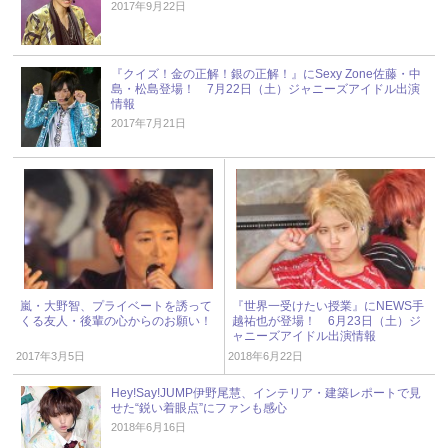
2017年9月22日
『クイズ！金の正解！銀の正解！』にSexy Zone佐藤・中
島・松島登場！ 7月22日（土）ジャニーズアイドル出演
情報
2017年7月21日
嵐・大野智、プライベートを誘って
『世界一受けたい授業』にNEWS手
くる友人・後輩の心からのお願い！
越祐也が登場！ 6月23日（土）ジ
ャニーズアイドル出演情報
2017年3月5日
2018年6月22日
Hey!Say!JUMP伊野尾慧、インテリア・建築レポートで見
せた“鋭い着眼点”にファンも感心
2018年6月16日