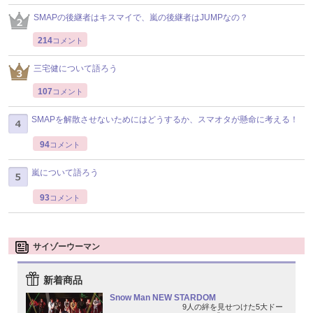
SMAPの後継者はキスマイで、嵐の後継者はJUMPなの？
214
コメント
三宅健について語ろう
107
コメント
SMAPを解散させないためにはどうするか、スマオタが懸命に考える！
94
コメント
嵐について語ろう
93
コメント
サイゾーウーマン
新着商品
Snow Man NEW STARDOM
9人の絆を見せつけた5大ドー