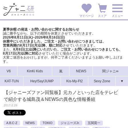
マイページ
ストア
メニュー
夏季休暇 の発送・お問い合わせに関するお知らせ
誠に勝手ながら、以下の期間を休業とさせていただきます。
2026年8月11日(火)~2026年8月16日(日)
休業中にいただきました、ご注文・お問い合わせにつきましては、
営業再開の8月17日(月)以降、順に対応
させていただきます。
また、
8月8日(土)以降にいただいた、ご注文・
お問い合わせにつきましても、
8月17日(月)以降に対応
させていただく場合がございます。
大変ご迷惑をおかけしますが、
何卒ご了承くださいますようお願い申し上げま
す。
V6
KinKi Kids
嵐
NEWS
関ジャニ∞
KAT-TUN
Hey!Say!JUMP
Kis-My-Ft2
Sexy Zone
▼
【ジャニーズファン回覧板】元カノといった店をテレビ
で紹介する城島茂＆NEWSの異色な情報番組
2017.2.26
A.B.C-Z
NEWS
TOKIO
ジャニーズJr.
五関晃一