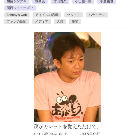
加藤シゲアキ
城島茂
増田貴久
小山慶一郎
手越祐也
関西ジャニーズJr.
Johnny's web
アイドルの言動
ツッコミ
バラエティ
ファンの反応
メディア
天然
爆笑
茂がガレットを覚えただけで、
いい恋だったよ……（MABO目