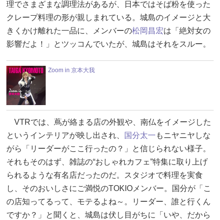
理でさまざまな調理法があるが、日本ではそば粉を使った
クレープ料理の形が親しまれている。城島のイメージと大
きくかけ離れた一品に、メンバーの
松岡昌宏
は「絶対女の
影響だよ！」とツッコんでいたが、城島はそれをスルー。
Zoom in 京本大我
VTRでは、蔦が絡まる店の外観や、南仏をイメージした
というインテリアが映し出され、
国分太一
もニヤニヤしな
がら「リーダーがここ行ったの？」と信じられない様子。
それもそのはず、雑誌の“おしゃれカフェ”特集に取り上げ
られるような有名店だったのだ。スタジオで料理を実食
し、そのおいしさにご満悦のTOKIOメンバー。国分が「こ
の店知ってるって、モテるよね～。リーダー、誰と行くん
ですか？」と聞くと、城島は伏し目がちに「いや、だから