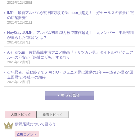
2025年12月28日
IMP.、最新アルバムが初日5万枚でNumber_i超え！ 好セールスの背景に“初
の店舗販売”
2025年12月21日
Hey!Say!JUMP、アルバム初週20万枚で前作超え！ 元メンバー・中島裕翔
が漏らした“本音”とは？
2025年12月7日
Aぇ! group・佐野晶哉主演アニメ映画『トリツカレ男』タイトルやビジュア
ルへの不安が「絶賛に反転」するワケ
2025年12月3日
少年忍者、活動終了でSTARTO・ジュニア界は激動の1年 ── 識者が語る“原
点回帰”と今後への期待
2025年12月1日
人気トピック
新着トピック
伊野尾慧について語ろう
238
コメント