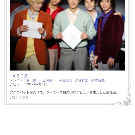
A.B.C-Z
メンバー：
塚田僚一
五関晃一
河合郁人
戸塚祥太
橋本良亮
デビュー：2012年2月1日
アクロバットが売りで、ジャニーズ初のDVDデビューを果たした個性派。
詳しく見る