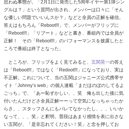
思わぬ事態が。「2月1日に発売した5周年イヤー第1弾シン
グルは？」という質問が出され、メンバーは口々に「そん
な優しい問題でいいんスか？」などと全員の正解を確信。
答えはもちろん「Reboot!!!」で、メンバーがフリップに
「Reboot!!!」「リブート」などと書き、番組内では全員が
正解！ その「Reboot!!!」のパフォーマンスを披露したと
ころで番組は終了となった。
ところが、フリップをよく見てみると、
五関晃一
の答え
は「Reboot!!!」ではなく「Redoot!!!」になっており、実は
不正解。これについて、当の五関はジャニーズ公式携帯サ
イト「Johnny’s web」の個人連載「まだほのぼのしてるよ
ごっち」で、「あー恥ずかしい、、笑 俺も出した後に気
付いたんだけどさ全員正解ーーって空気になっちゃったか
らさ、、スタッフさんにもバレてなかったし、、、いいか
なって、、、笑」と釈明。普段はあまり感情を表に出さな
い五関が、「是非忘れてください！笑」と念を押してお