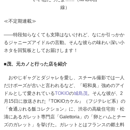
線）
≪不定期連載≫
――特段知らなくても支障はないけれど、なにか引っかか
るジャニーズアイドルの言動。そんな彼らの味わい深い小
ネタを回覧板としてお届けします！
■茂、元カノと行った店を紹介
おやじギャグとダジャレを愛し、スチール撮影では一人
だけポーズが古いと言われるなど、「昭和臭」強めのアイ
ドルとして愛されている
TOKIO
の
城島茂
。そんな彼が、2
月15日に放送された『TOKIOカケル』（フジテレビ系）の
「食通ぶれる飯コレクション」に、渋谷の高級住宅街・松
濤にあるガレット専門店「Galettoria」の「卵とハムとチー
ズのガレット」を挙げた。ガレットとはフランスの郷土料