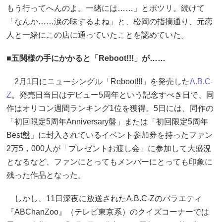
もう行ってへんのよ。一緒には……」とポツリ。続けて
「なんか……涙の味するよね」と、松岡の指摘通り、元恋
人と一緒にこの店に通っていたことを認めていた。
■五関様の手にかかると「Reboot!!!」が……
2月1日にニューシングル「Reboot!!!」を発売した
A.B.C-
Z
。発売日当日はデビュー5周年という記念すべき日で、同
作はオリコン週間ランキング1位を獲得。5日には、同作の
「初回限定5周年Anniversary盤」または「初回限定5周年
Best盤」に封入されているイベント参加券を持ったファン
2万5，000人が「プレゼントお渡し会」に参加して大盛況
となるなど、ファンにとってもメンバーにとっても印象に
残った作品となった。
しかし、11日深夜に放送されたA.B.C-Zのバラエティ
『ABChanZoo』（テレビ東京系）のクイズコーナーでは