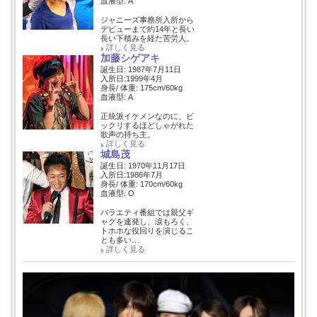
血液型: A
ジャニーズ事務所入所から
デビューまで約14年と長い
長い下積みを経た苦労人。
詳しく見る
加藤シゲアキ
誕生日: 1987年7月11日
入所日:1999年4月
身長/ 体重: 175cm/60kg
血液型: A
正統派イケメンなのに、ビ
ックリするほどしゃがれた
歌声の持ち主。
詳しく見る
城島茂
誕生日: 1970年11月17日
入所日:1986年7月
身長/ 体重: 170cm/60kg
血液型: O
バラエティ番組では親父ギ
ャグを連発し、涙もろく、
トホホな役回りを演じるこ
とも多い…
詳しく見る