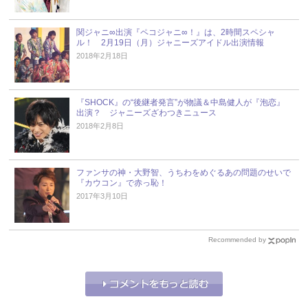
関ジャニ∞出演『ペコジャニ∞！』は、2時間スペシャ
ル！ 2月19日（月）ジャニーズアイドル出演情報
2018年2月18日
『SHOCK』の“後継者発言”が物議＆中島健人が『泡恋』
出演？ ジャニーズざわつきニュース
2018年2月8日
ファンサの神・大野智、うちわをめぐるあの問題のせいで
『カウコン』で赤っ恥！
2017年3月10日
Recommended by