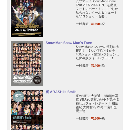
ムツアー「Snow Man Dome
Tour 2025-2026 ON」を徹底
フォトレポート！ ここでしか
見られないクール＆キュート
なソロショットも要...
一般書籍 :
¥1600
+税
Snow Man Snow Man's Face
Snow Manメンバーの笑顔に大
接近！ 9人の“顔”だけを全
450ショット超コレクションし
た保存版フォトレポート！
一般書籍 :
¥1400
+税
嵐 ARASHI’s Smile
嵐の“顔”に大接近。450超の写
真で5人の笑顔の歴史を完全収
録したフォトレポート！ 相葉
雅紀 大野智 松本潤 二宮和也
櫻井翔
一般書籍 :
¥1500
+税