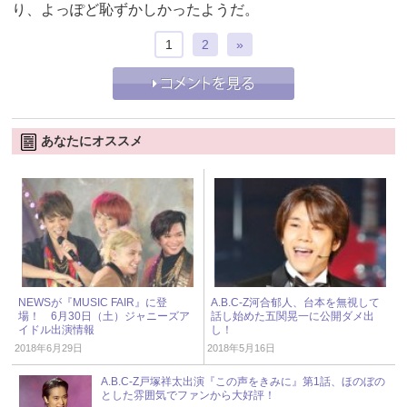
り、よっぽど恥ずかしかったようだ。
1
2
»
あなたにオススメ
NEWSが『MUSIC FAIR』に登
A.B.C-Z河合郁人、台本を無視して
場！ 6月30日（土）ジャニーズア
話し始めた五関晃一に公開ダメ出
イドル出演情報
し！
2018年6月29日
2018年5月16日
A.B.C-Z戸塚祥太出演『この声をきみに』第1話、ほのぼの
とした雰囲気でファンから大好評！