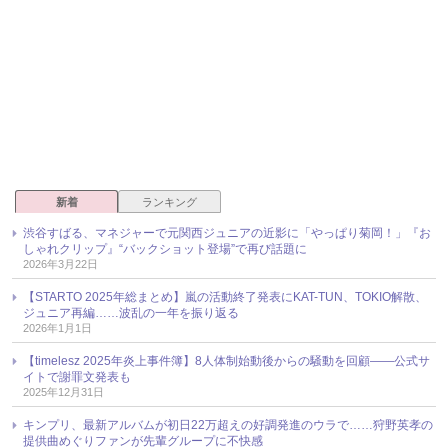
新着
ランキング
渋谷すばる、マネジャーで元関西ジュニアの近影に「やっぱり菊岡！」『お
しゃれクリップ』“バックショット登場”で再び話題に
2026年3月22日
【STARTO 2025年総まとめ】嵐の活動終了発表にKAT-TUN、TOKIO解散、
ジュニア再編……波乱の一年を振り返る
2026年1月1日
【timelesz 2025年炎上事件簿】8人体制始動後からの騒動を回顧――公式サ
イトで謝罪文発表も
2025年12月31日
キンプリ、最新アルバムが初日22万超えの好調発進のウラで……狩野英孝の
提供曲めぐりファンが先輩グループに不快感