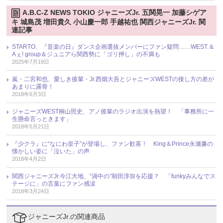
A.B.C-Z NEWS TOKIO ジャニーズJr. 五関晃一 加藤シゲア
キ 城島茂 増田貴久 小山慶一郎 手越祐也 関西ジャニーズJr. 関
連記事
STARTO、『音楽の日』ダンス企画選抜メンバーにファン疑問……WEST.＆
Aぇ! group＆ジュニアら関西勢に「ゴリ押し」の不満も
2025年7月19日
嵐・二宮和也、愛しき後輩・Jr.西畑大吾とジャニーズWESTの接し方の差が
あまりに露骨！
2018年6月3日
ジャニーズWEST桐山照史、アノ後輩のラジオ出演を熱望！ 「事務所に一
生懸命言っときます」
2018年5月21日
『少クラ』に“なにわ皇子”が登場し、ファン歓喜！ King＆Prince永瀬廉の
懐かしい姿に「泣いた」の声
2018年4月2日
関西ジャニーズJr.今江大地、“渦中の”朝田淳弥を応援？ 「funkyみんなでス
テージに」の言葉にファン感涙
2018年3月24日
ジャニーズJr.の関連商品