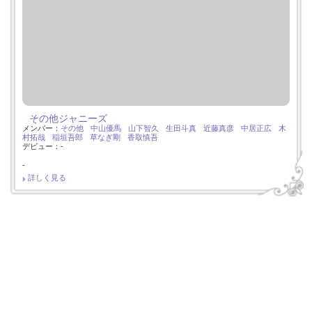
その他ジャニーズ
メンバー：
その他
中山優馬
山下智久
生田斗真
近藤真彦
中居正広
木
村拓哉
稲垣吾郎
草なぎ剛
香取慎吾
デビュー：-
-
詳しく見る