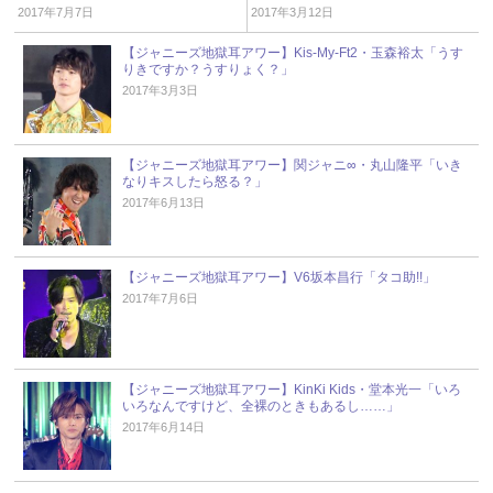
2017年7月7日
2017年3月12日
【ジャニーズ地獄耳アワー】Kis-My-Ft2・玉森裕太「うす
りきですか？うすりょく？」
2017年3月3日
【ジャニーズ地獄耳アワー】関ジャニ∞・丸山隆平「いき
なりキスしたら怒る？」
2017年6月13日
【ジャニーズ地獄耳アワー】V6坂本昌行「タコ助!!」
2017年7月6日
【ジャニーズ地獄耳アワー】KinKi Kids・堂本光一「いろ
いろなんですけど、全裸のときもあるし……」
2017年6月14日