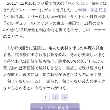
2011年12月16日フジ系で放送の『ペケ×ポン』“旬モノは
どれだ？”のコーナーにゲスト出演した、
少年隊
・
東山紀之
と生田斗真。くりーむしちゅー有田・タカトシ・柳原可奈
子のレギュラー4人とゲストの東山・生田で、11品の食材
の中から12月が最も旬な食材を当てるのが、このコーナー
の見どころ。
1人ずつ順番に選択し、選んだ食材を使った料理を試食
する。試食後に出されるお茶を飲み、それが美味しいほう
じ茶であれば正解で勝ち抜け。濃度400％の苦いせんぶり
茶であれば不正解で居残りとなり、最後まで残り続けた1
人が敗者。敗者には「旬の時期が過ぎた芸人のいる部屋
（旬じゃないルーム）」送られ、旬じゃない芸人のギャグ
をやらされるという罰ゲームがつく。
1
2
»