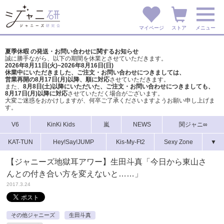
マイページ
ストア
メニュー
夏季休暇 の発送・お問い合わせに関するお知らせ
誠に勝手ながら、以下の期間を休業とさせていただきます。
2026年8月11日(火)~2026年8月16日(日)
休業中にいただきました、ご注文・お問い合わせにつきましては、
営業再開の8月17日(月)以降、順に対応
させていただきます。
また、
8月8日(土)以降にいただいた、ご注文・
お問い合わせにつきましても、
8月17日(月)以降に対応
させていただく場合がございます。
大変ご迷惑をおかけしますが、
何卒ご了承くださいますようお願い申し上げま
す。
V6
KinKi Kids
嵐
NEWS
関ジャニ∞
KAT-TUN
Hey!Say!JUMP
Kis-My-Ft2
Sexy Zone
▼
【ジャニーズ地獄耳アワー】生田斗真「今日から東山さ
んとの付き合い方を変えないと……」
2017.3.24
その他ジャニーズ
生田斗真