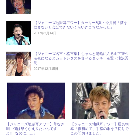
【ジャニーズ地獄耳アワー】タッキー&翼・今井翼「酒を
飲まないと会話できないくらいぎこちなかった」
2017年3月14日
【ジャニーズ名言・格言集】ちゃんと湯船に入る山下智久
＆夜になるとカットレタスを食べるタッキー＆翼・滝沢秀
明
2017年12月15日
【ジャニーズ地獄耳アワー】草なぎ
【ジャニーズ地獄耳アワー】屋良朝
剛「僕は早くかえりたいんです
幸「僕初めて、手指の爪を爪切りで
よ!! なのに……」
この間切りました」