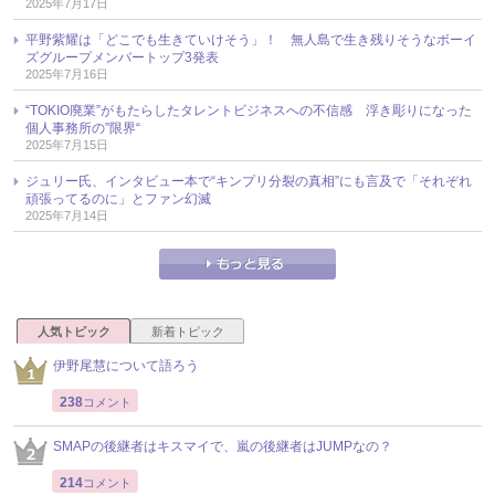
2025年7月17日
平野紫耀は「どこでも生きていけそう」！ 無人島で生き残りそうなボーイ
ズグループメンバートップ3発表
2025年7月16日
“TOKIO廃業”がもたらしたタレントビジネスへの不信感 浮き彫りになった
個人事務所の”限界“
2025年7月15日
ジュリー氏、インタビュー本で“キンプリ分裂の真相”にも言及で「それぞれ
頑張ってるのに」とファン幻滅
2025年7月14日
人気トピック
新着トピック
伊野尾慧について語ろう
238
コメント
SMAPの後継者はキスマイで、嵐の後継者はJUMPなの？
214
コメント