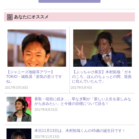
あなたにオススメ
【ジャニーズ地獄耳アワー】
【ぶっちゃけ発言】木村拓哉「ガキ
TOKIO・城島茂「若気の至りです
のころ、ほんのちょっとの間、箕面
ね」
に住んでいたんで」
2017年3月16日
2017年5月4日
香取・稲垣に続き……草なぎ剛が「新しい人生を楽しみな
がら歩みたい」と今後の目標について語る！
2017年8月31日
本日11月13日は、木村拓哉くんの45歳の誕生日です！
2017年11月13日