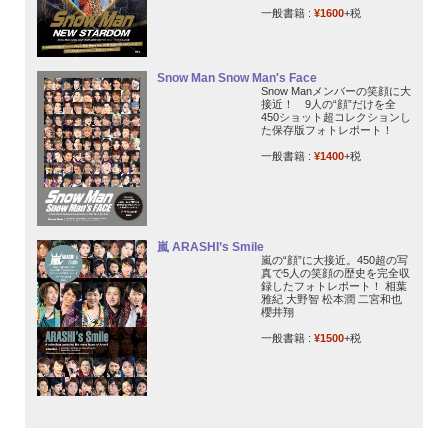
一般書籍 :
¥1600
+税
Snow Man Snow Man's Face
Snow Manメンバーの笑顔に大
接近！ 9人の“顔”だけを全
450ショット超コレクションし
た保存版フォトレポート！
一般書籍 :
¥1400
+税
嵐 ARASHI’s Smile
嵐の“顔”に大接近。450超の写
真で5人の笑顔の歴史を完全収
録したフォトレポート！ 相葉
雅紀 大野智 松本潤 二宮和也
櫻井翔
一般書籍 :
¥1500
+税