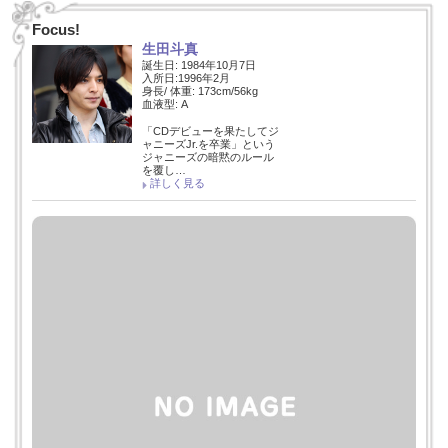
Focus!
生田斗真
誕生日: 1984年10月7日
入所日:1996年2月
身長/ 体重: 173cm/56kg
血液型: A
「CDデビューを果たしてジ
ャニーズJr.を卒業」という
ジャニーズの暗黙のルール
を覆し…
詳しく見る