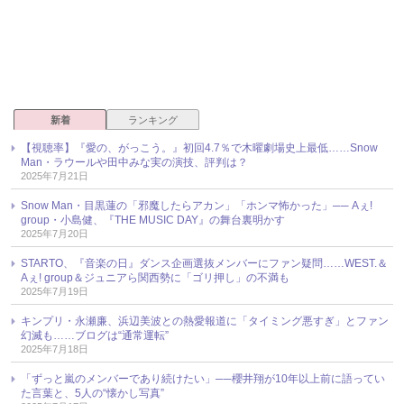
新着
ランキング
【視聴率】『愛の、がっこう。』初回4.7％で木曜劇場史上最低……Snow
Man・ラウールや田中みな実の演技、評判は？
2025年7月21日
Snow Man・目黒蓮の「邪魔したらアカン」「ホンマ怖かった」── Aぇ!
group・小島健、『THE MUSIC DAY』の舞台裏明かす
2025年7月20日
STARTO、『音楽の日』ダンス企画選抜メンバーにファン疑問……WEST.＆
Aぇ! group＆ジュニアら関西勢に「ゴリ押し」の不満も
2025年7月19日
キンプリ・永瀬廉、浜辺美波との熱愛報道に「タイミング悪すぎ」とファン
幻滅も……ブログは“通常運転”
2025年7月18日
「ずっと嵐のメンバーであり続けたい」──櫻井翔が10年以上前に語ってい
た言葉と、5人の“懐かし写真”