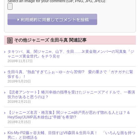
Select an image for your comment (GIF, PNG, JPG, JPEG):
その他ジャニーズ 生田斗真 関連記事
タキツバ、嵐、関ジャニ∞、山下、生田……Jr.黄金期メンバーの写真集『ジ
ャニーズ黄金世代』をチラ見せ
2018年11月17日
生田斗真、“熱血”すぎてふぉ～ゆ～から苦情!? 愛の重さで「ガチガチに緊
張する」！
2018年5月23日
【読者アンケート】蜷川幸雄の指導を受けたジャニーズアイドルで、一番演
技力があると思うのは？
2018年2月21日
【ジャニーズ名言・格言集】関ジャニ∞錦戸亮が思わず惚れる人とは？＆
Hey!Say!JUMP高木雄也は“早婚”を希望!?
2018年2月15日
Kis-My-Ft2藤ヶ谷太輔、目指すはV6森田＆生田斗真！ 「いろんな面を持つ
男に」と目標語る