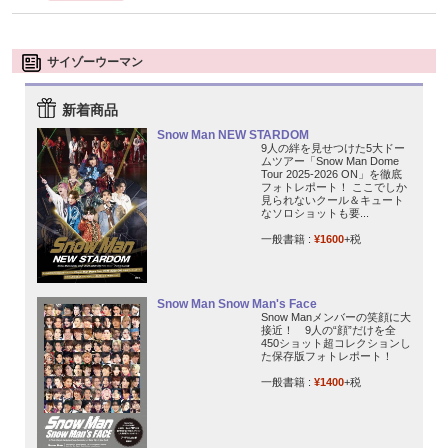
サイゾーウーマン
新着商品
Snow Man NEW STARDOM
9人の絆を見せつけた5大ドー
ムツアー「Snow Man Dome
Tour 2025-2026 ON」を徹底
フォトレポート！ ここでしか
見られないクール＆キュート
なソロショットも要...
一般書籍 :
¥1600
+税
Snow Man Snow Man's Face
Snow Manメンバーの笑顔に大
接近！ 9人の“顔”だけを全
450ショット超コレクションし
た保存版フォトレポート！
一般書籍 :
¥1400
+税