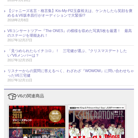
【ジャニーズ名言・格言集】Kis-My-Ft2玉森裕太は、ケンカしたら笑顔を褒
める＆V6坂本昌行がオーディションで大緊張!?
2018年2月8日
V6コンサートツアー『The ONES』の模様を収めた写真5枚を厳選！ 最高
のステージを堪能あれ！
2017年12月27日
「見つめられたらイチコロ」！ 三宅健が選ぶ、“クリスマスデートした
い”V6メンバーは？
2017年12月15日
リスナーからの質問に答えるべく、わざわざ『WOWOW』に問い合わせちゃ
ったV6三宅健
2017年12月11日
V6の関連商品