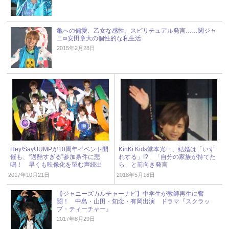
亀への偏愛、乙女な感性、スピリチュアル発言……関ジャ
ニ∞安田章大の個性的な私生活
2015年2月28日
Hey!Say!JUMPが10周年イベント開
KinKi Kids堂本光一、結婚は「いず
催も、“過酷すぎる”参加条件に悲
れする」!? 「自分の家族が持てた
鳴！ 早くも映像化を望む声続出
ら」と前向き発言
2017年10月21日
2018年5月16日
【ジャニーズカルチャーナビ】中学生が教師再生に奮
闘！ 中島・山田・知念・有岡出演 ドラマ『スクラッ
プ・ティーチャー』
2017年8月29日