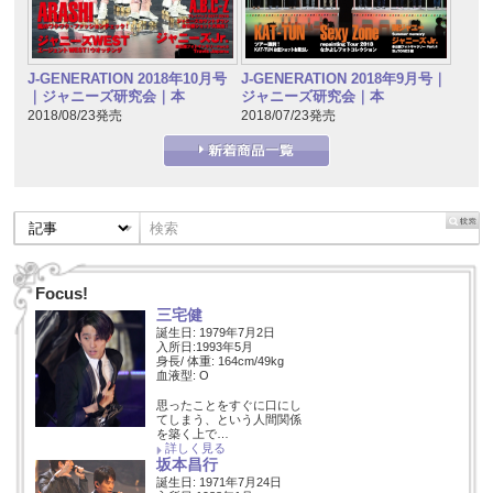
J-GENERATION 2018年10月号
J-GENERATION 2018年9月号｜
｜ジャニーズ研究会｜本
ジャニーズ研究会｜本
2018/08/23発売
2018/07/23発売
Focus!
三宅健
誕生日: 1979年7月2日
入所日:1993年5月
身長/ 体重: 164cm/49kg
血液型: O
思ったことをすぐに口にし
てしまう、という人間関係
を築く上で…
詳しく見る
坂本昌行
誕生日: 1971年7月24日