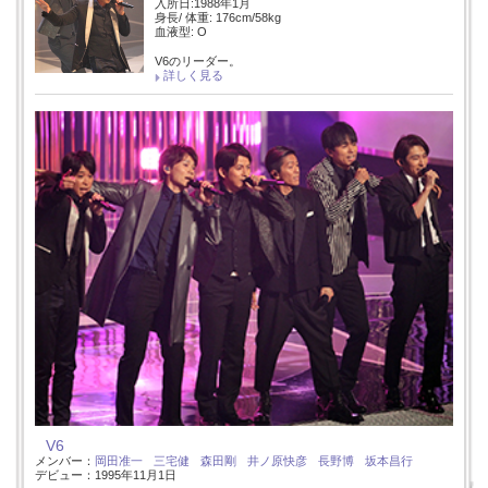
入所日:1988年1月
身長/ 体重: 176cm/58kg
血液型: O
V6のリーダー。
詳しく見る
V6
メンバー：
岡田准一
三宅健
森田剛
井ノ原快彦
長野博
坂本昌行
デビュー：1995年11月1日