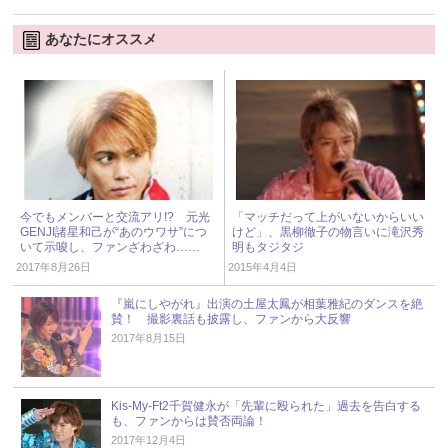
あなたにオススメ
今でもメンバーと交流アリ!? 元光
「マッチだって上がいないからいい
GENJI諸星和己が“あのウワサ”につ
けど」、黒柳徹子の物言いに滝沢秀
いて示唆し、ファンざわざわ……
明もタジタジ
2017年8月26日
2015年4月4日
『嵐にしやがれ』出演の土屋太鳳が相葉雅紀のダンスを絶
賛！ 撮影裏話も披露し、ファンから大反響
2017年8月15日
Kis-My-Ft2千賀健永が「先輩に殴られた」過去を告白する
も、ファンからは賛否両論！
2017年12月4日