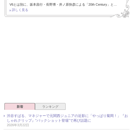
V6とは別に、坂本昌行・長野博・井ノ原快彦による「20th Century」と…
詳しく見る
新着
ランキング
渋谷すばる、マネジャーで元関西ジュニアの近影に「やっぱり菊岡！」『お
しゃれクリップ』“バックショット登場”で再び話題に
2026年3月22日