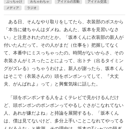
ぶっちゃけ
わちゃわちゃ
アイドルの言動
アイドル交流
メディア
ラジオ
ある日、そんなやり取りをしてたら、衣装部のボスから
「本当に健ちゃんはダメね。あんた、坂本を見習いなさ
い」と注意されたのだとか。「坂本くんに衣装部の新人が
付いたんだって。その人がまだ（仕事を）把握してなく
て、本番中にミスっちゃったの。時間がないからさ、その
衣装さんがミスったことによって、出トチ（出るタイミン
グがズレる）っちゃうわけよ。新人が謝ったら、坂本くん
はそこで（衣装さんの）頭をポンポンってして、『大丈
夫、がんばれよ』って」と興奮気味に話した。
「頭をポンポンする人をよくテレビで見かけるんだけ
ど、頭ポンポンのポンポンってやるしぐさがこなれてない
人、あれが嫌だよね」と持論を展開するも、「坂本くん
は、僕は見てないけど、多分上手いことこなれてやってる
んだろうな」と推測。その理由は、坂本のTシャツの脱ぎ