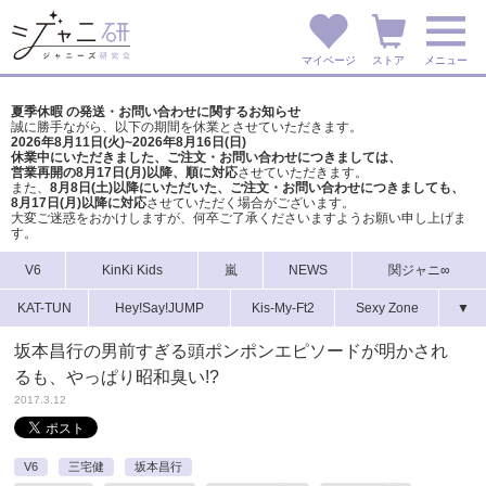
マイページ
ストア
メニュー
夏季休暇 の発送・お問い合わせに関するお知らせ
誠に勝手ながら、以下の期間を休業とさせていただきます。
2026年8月11日(火)~2026年8月16日(日)
休業中にいただきました、ご注文・お問い合わせにつきましては、
営業再開の8月17日(月)以降、順に対応
させていただきます。
また、
8月8日(土)以降にいただいた、ご注文・
お問い合わせにつきましても、
8月17日(月)以降に対応
させていただく場合がございます。
大変ご迷惑をおかけしますが、
何卒ご了承くださいますようお願い申し上げま
す。
V6
KinKi Kids
嵐
NEWS
関ジャニ∞
KAT-TUN
Hey!Say!JUMP
Kis-My-Ft2
Sexy Zone
▼
坂本昌行の男前すぎる頭ポンポンエピソードが明かされ
るも、やっぱり昭和臭い!?
2017.3.12
V6
三宅健
坂本昌行