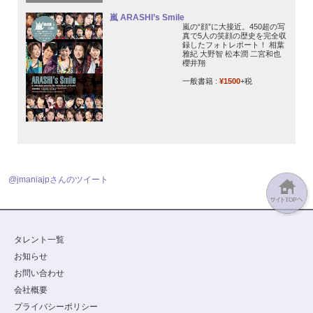
嵐 ARASHI’s Smile
嵐の“顔”に大接近。450超の写
真で5人の笑顔の歴史を完全収
録したフォトレポート！ 相葉
雅紀 大野智 松本潤 二宮和也
櫻井翔
一般書籍 :
¥1500
+税
@jmaniajpさんのツイート
タレント一覧
お知らせ
お問い合わせ
会社概要
プライバシーポリシー