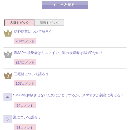
人気トピック
新着トピック
伊野尾慧について語ろう
238
コメント
SMAPの後継者はキスマイで、嵐の後継者はJUMPなの？
214
コメント
三宅健について語ろう
107
コメント
SMAPを解散させないためにはどうするか、スマオタが懸命に考える！
94
コメント
嵐について語ろう
93
コメント