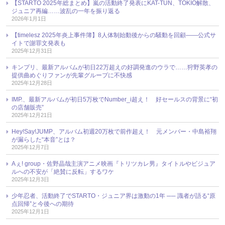
【STARTO 2025年総まとめ】嵐の活動終了発表にKAT-TUN、TOKIO解散、
ジュニア再編……波乱の一年を振り返る
2026年1月1日
【timelesz 2025年炎上事件簿】8人体制始動後からの騒動を回顧――公式サ
イトで謝罪文発表も
2025年12月31日
キンプリ、最新アルバムが初日22万超えの好調発進のウラで……狩野英孝の
提供曲めぐりファンが先輩グループに不快感
2025年12月28日
IMP.、最新アルバムが初日5万枚でNumber_i超え！ 好セールスの背景に“初
の店舗販売”
2025年12月21日
Hey!Say!JUMP、アルバム初週20万枚で前作超え！ 元メンバー・中島裕翔
が漏らした“本音”とは？
2025年12月7日
Aぇ! group・佐野晶哉主演アニメ映画『トリツカレ男』タイトルやビジュア
ルへの不安が「絶賛に反転」するワケ
2025年12月3日
少年忍者、活動終了でSTARTO・ジュニア界は激動の1年 ── 識者が語る“原
点回帰”と今後への期待
2025年12月1日