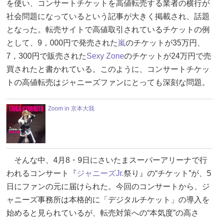
を使い、コンサートチケットを高値転売する業者の横行が
社会問題になっているという記事が大きく掲載され、話題
となった。転売サイトで高値取引されているチケットの例
として、9，000円で発売された
嵐
のチケットが35万円、
7，300円で販売された
Sexy Zone
のチケットが24万円で売
買されたと書かれている。このように、コンサートチケッ
トの高値転売はジャニーズファンにとっても深刻な問題。
Zoom in 京本大我
そんな中、4月8・9日にさいたまスーパーアリーナで行
われるコンサート『
ジャニーズJr.
祭り』の“チケット”が、5
日にファンの元に届けられた。今回のコンサートから、ジ
ャニーズ事務所は本格的に「デジタルチケット」の導入を
始めると見られているが、転売対策への“本気度”の高さ