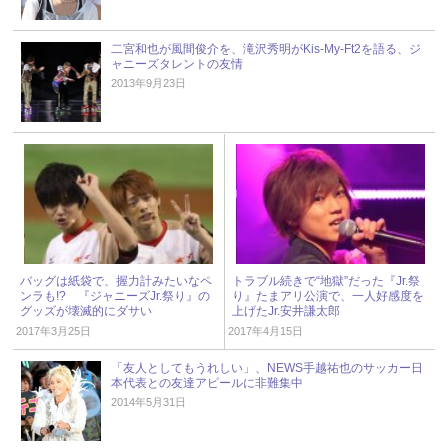
二宮和也が風間俊介を、滝沢秀明がKis-My-Ft2を語る、ジ
ャニーズタレントの友情
2013年9月23日
バッグは紙袋で、握力計みたいなペ
トラブル続きで“地獄”だった『Jr.祭
ンラも!? 『ジャニーズJr.祭り』の
り』たまアリ公演で、一人好感度を
グッズが壊滅的にダサい
上げたJr.安井謙太郎
2017年3月25日
2017年4月15日
「友人としてもうれしい」、NEWS手越祐也のサッカー日
本代表との友達アピールに非難集中
2014年5月31日