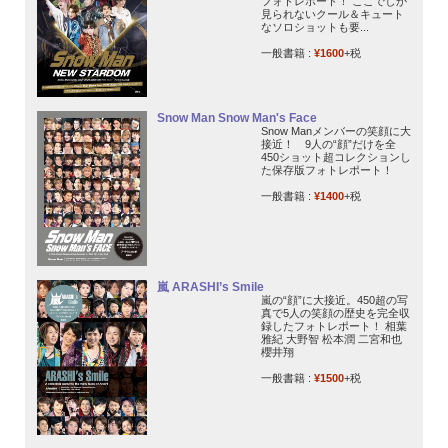
フォトレポート！ ここでしか
見られないクール＆キュート
なソロショットも要...
一般書籍 :
¥1600
+税
Snow Man Snow Man's Face
Snow Manメンバーの笑顔に大
接近！ 9人の“顔”だけを全
450ショット超コレクションし
た保存版フォトレポート！
一般書籍 :
¥1400
+税
嵐 ARASHI’s Smile
嵐の“顔”に大接近。450超の写
真で5人の笑顔の歴史を完全収
録したフォトレポート！ 相葉
雅紀 大野智 松本潤 二宮和也
櫻井翔
一般書籍 :
¥1500
+税