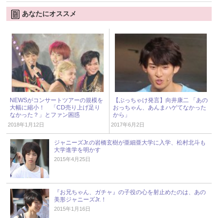
あなたにオススメ
NEWSがコンサートツアーの規模を
【ぶっちゃけ発言】向井康二 「あの
大幅に縮小！ 「CD売り上げ足り
おっちゃん、あんまハゲてなかった
なかった？」とファン困惑
から」
2018年1月12日
2017年6月2日
ジャニーズJr.の岩橋玄樹が亜細亜大学に入学、松村北斗も
大学進学を明かす
2015年4月25日
『お兄ちゃん、ガチャ』の子役の心を射止めたのは、あの
美形ジャニーズJr.！
2015年1月16日