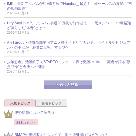
IMP.、最新アルバムが初日5万枚でNumber_i超え！ 好セールスの背景に“初
の店舗販売”
2025年12月21日
Hey!Say!JUMP、アルバム初週20万枚で前作超え！ 元メンバー・中島裕翔
が漏らした“本音”とは？
2025年12月7日
Aぇ! group・佐野晶哉主演アニメ映画『トリツカレ男』タイトルやビジュア
ルへの不安が「絶賛に反転」するワケ
2025年12月3日
少年忍者、活動終了でSTARTO・ジュニア界は激動の1年 ── 識者が語る“原
点回帰”と今後への期待
2025年12月1日
人気トピック
新着トピック
伊野尾慧について語ろう
238
コメント
SMAPの後継者はキスマイで、嵐の後継者はJUMPなの？