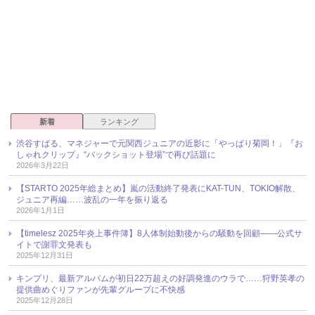
新着
ランキング
渋谷すばる、マネジャーで元関西ジュニアの近影に「やっぱり菊岡！」『お
しゃれクリップ』“バックショット登場”で再び話題に
2026年3月22日
【STARTO 2025年総まとめ】嵐の活動終了発表にKAT-TUN、TOKIO解散、
ジュニア再編……波乱の一年を振り返る
2026年1月1日
【timelesz 2025年炎上事件簿】8人体制始動後からの騒動を回顧――公式サ
イトで謝罪文発表も
2025年12月31日
キンプリ、最新アルバムが初日22万超えの好調発進のウラで……狩野英孝の
提供曲めぐりファンが先輩グループに不快感
2025年12月28日