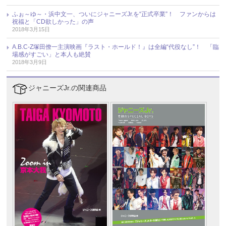
ふぉ～ゆ～・浜中文一、ついにジャニーズJr.を“正式卒業”！ ファンからは
祝福と「CD欲しかった」の声
2018年3月15日
A.B.C-Z塚田僚一主演映画『ラスト・ホールド！』は全編“代役なし”！ 「臨
場感がすごい」と本人も絶賛
2018年3月9日
ジャニーズJr.の関連商品