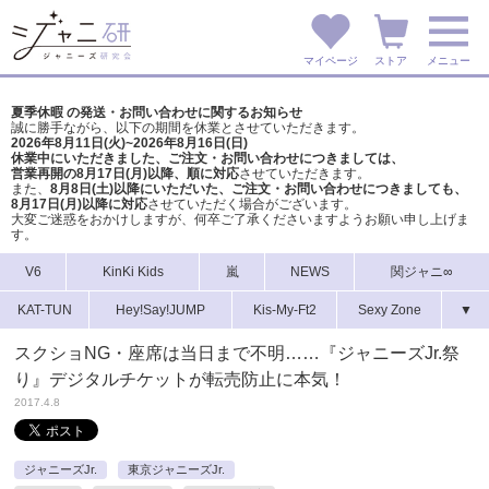
マイページ
ストア
メニュー
夏季休暇 の発送・お問い合わせに関するお知らせ
誠に勝手ながら、以下の期間を休業とさせていただきます。
2026年8月11日(火)~2026年8月16日(日)
休業中にいただきました、ご注文・お問い合わせにつきましては、
営業再開の8月17日(月)以降、順に対応
させていただきます。
また、
8月8日(土)以降にいただいた、ご注文・
お問い合わせにつきましても、
8月17日(月)以降に対応
させていただく場合がございます。
大変ご迷惑をおかけしますが、
何卒ご了承くださいますようお願い申し上げま
す。
V6
KinKi Kids
嵐
NEWS
関ジャニ∞
KAT-TUN
Hey!Say!JUMP
Kis-My-Ft2
Sexy Zone
▼
スクショNG・座席は当日まで不明……『ジャニーズJr.祭
り』デジタルチケットが転売防止に本気！
2017.4.8
ジャニーズJr.
東京ジャニーズJr.