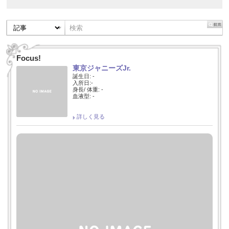
Focus!
東京ジャニーズJr.
誕生日: -
入所日:-
身長/ 体重: -
血液型: -
詳しく見る