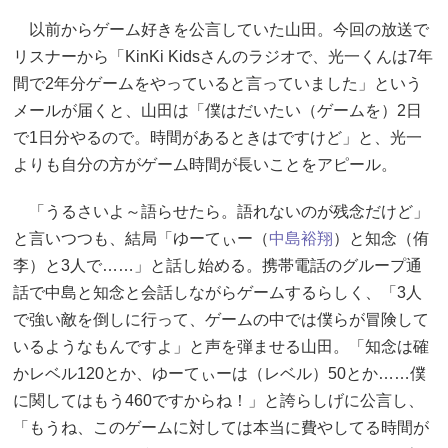
以前からゲーム好きを公言していた山田。今回の放送で
リスナーから「KinKi Kidsさんのラジオで、光一くんは7年
間で2年分ゲームをやっていると言っていました」という
メールが届くと、山田は「僕はだいたい（ゲームを）2日
で1日分やるので。時間があるときはですけど」と、光一
よりも自分の方がゲーム時間が長いことをアピール。
「うるさいよ～語らせたら。語れないのが残念だけど」
と言いつつも、結局「ゆーてぃー（
中島裕翔
）と知念（侑
李）と3人で……」と話し始める。携帯電話のグループ通
話で中島と知念と会話しながらゲームするらしく、「3人
で強い敵を倒しに行って、ゲームの中では僕らが冒険して
いるようなもんですよ」と声を弾ませる山田。「知念は確
かレベル120とか、ゆーてぃーは（レベル）50とか……僕
に関してはもう460ですからね！」と誇らしげに公言し、
「もうね、このゲームに対しては本当に費やしてる時間が