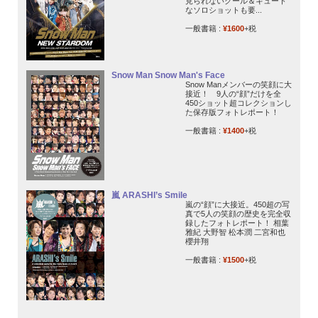
見られないクール＆キュート
なソロショットも要...
一般書籍 :
¥1600
+税
Snow Man Snow Man's Face
Snow Manメンバーの笑顔に大
接近！ 9人の“顔”だけを全
450ショット超コレクションし
た保存版フォトレポート！
一般書籍 :
¥1400
+税
嵐 ARASHI’s Smile
嵐の“顔”に大接近。450超の写
真で5人の笑顔の歴史を完全収
録したフォトレポート！ 相葉
雅紀 大野智 松本潤 二宮和也
櫻井翔
一般書籍 :
¥1500
+税