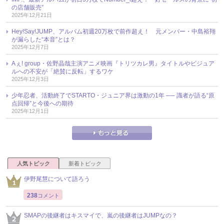
の店舗販売”
2025年12月21日
Hey!Say!JUMP、アルバム初週20万枚で前作超え！ 元メンバー・中島裕翔
が漏らした“本音”とは？
2025年12月7日
Aぇ! group・佐野晶哉主演アニメ映画『トリツカレ男』タイトルやビジュア
ルへの不安が「絶賛に反転」するワケ
2025年12月3日
少年忍者、活動終了でSTARTO・ジュニア界は激動の1年 ── 識者が語る“原
点回帰”と今後への期待
2025年12月1日
人気トピック
新着トピック
伊野尾慧について語ろう
238
コメント
SMAPの後継者はキスマイで、嵐の後継者はJUMPなの？