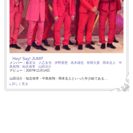
Hey! Say! JUMP
メンバー：
薮宏太
八乙女光
伊野尾慧
高木雄也
有岡大貴
岡本圭人
中
島裕翔
知念侑李
山田涼介
デビュー：2007年11月14日
山田涼介・知念侑李・中島裕翔・岡本圭人といった年少組である…
詳しく見る