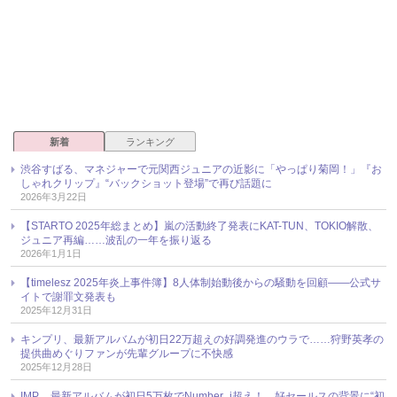
新着
ランキング
渋谷すばる、マネジャーで元関西ジュニアの近影に「やっぱり菊岡！」『お
しゃれクリップ』“バックショット登場”で再び話題に
2026年3月22日
【STARTO 2025年総まとめ】嵐の活動終了発表にKAT-TUN、TOKIO解散、
ジュニア再編……波乱の一年を振り返る
2026年1月1日
【timelesz 2025年炎上事件簿】8人体制始動後からの騒動を回顧――公式サ
イトで謝罪文発表も
2025年12月31日
キンプリ、最新アルバムが初日22万超えの好調発進のウラで……狩野英孝の
提供曲めぐりファンが先輩グループに不快感
2025年12月28日
IMP.、最新アルバムが初日5万枚でNumber_i超え！ 好セールスの背景に“初