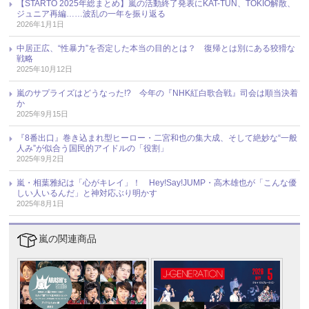
【STARTO 2025年総まとめ】嵐の活動終了発表にKAT-TUN、TOKIO解散、
ジュニア再編……波乱の一年を振り返る
2026年1月1日
中居正広、“性暴力”を否定した本当の目的とは？ 復帰とは別にある狡猾な
戦略
2025年10月12日
嵐のサプライズはどうなった!? 今年の『NHK紅白歌合戦』司会は順当決着
か
2025年9月15日
『8番出口』巻き込まれ型ヒーロー・二宮和也の集大成、そして絶妙な“一般
人み”が似合う国民的アイドルの「役割」
2025年9月2日
嵐・相葉雅紀は「心がキレイ」！ Hey!Say!JUMP・高木雄也が「こんな優
しい人いるんだ」と神対応ぶり明かす
2025年8月1日
嵐の関連商品