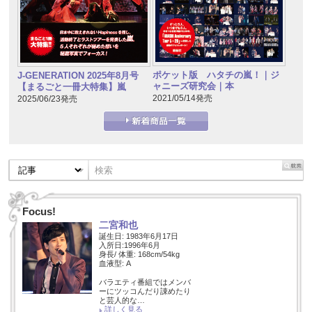
ポケット版 ハタチの嵐！｜ジ
J-GENERATION 2025年8月号
ャニーズ研究会｜本
【まるごと一冊大特集】嵐
2021/05/14発売
2025/06/23発売
Focus!
二宮和也
誕生日: 1983年6月17日
入所日:1996年6月
身長/ 体重: 168cm/54kg
血液型: A
バラエティ番組ではメンバ
ーにツッコんだり諌めたり
と芸人的な…
詳しく見る