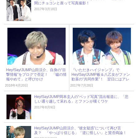
間にチョコンと座って写真撮影！
2017年3月18日
Hey!Say!JUMP山田涼介、自身の“目
『いただきハイジャンプ』で
撃情報”をブログで否定！ 「嘘の情
Hey!Say!JUMP薮＆八乙女がファン
報やめて」と呼びかけ
歓喜の“共同作業”！ 翌日にはアレ
を作る人が続出!?
2018年4月20日
2017年7月28日
Hey!Say!JUMP岡本圭人の“ベッド写真”流出報道に、「悲
しい通り越して呆れる」とファンが嘆くワケ
2017年8月9日
Hey!Say!JUMP山田涼介、“彼女疑惑”について再び言
及？ 「やっぱり信じる」「逆に怪しい」と賛否両論！