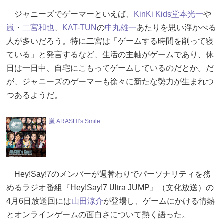
ジャニーズでゲーマーといえば、
KinKi Kids
堂本光一
や
嵐
・
二宮和也
、
KAT-TUN
の
中丸雄一
あたりを思い浮かべる
人が多いだろう。特に二宮は「ゲームする時間を削って寝
ている」と発言するなど、生活の主軸がゲームであり、休
日は一日中、自宅にこもってゲームしているのだとか。だ
が、ジャニーズのゲーマーも徐々に新たな勢力が生まれつ
つあるようだ。
嵐 ARASHI’s Smile
Hey!Say!7のメンバーが週替わりでパーソナリティを務
めるラジオ番組『Hey!Say!7 Ultra JUMP』（文化放送）の
4月6日放送回には
山田涼介
が登場し、ゲームにかける情熱
とオンラインゲームの面白さについて熱く語った。