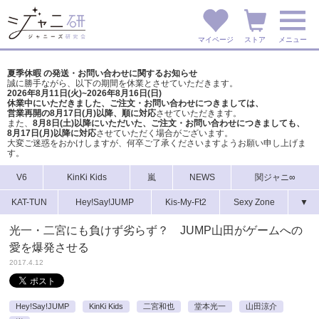
マイページ
ストア
メニュー
夏季休暇 の発送・お問い合わせに関するお知らせ
誠に勝手ながら、以下の期間を休業とさせていただきます。
2026年8月11日(火)~2026年8月16日(日)
休業中にいただきました、ご注文・お問い合わせにつきましては、
営業再開の8月17日(月)以降、順に対応
させていただきます。
また、
8月8日(土)以降にいただいた、ご注文・
お問い合わせにつきましても、
8月17日(月)以降に対応
させていただく場合がございます。
大変ご迷惑をおかけしますが、
何卒ご了承くださいますようお願い申し上げま
す。
V6
KinKi Kids
嵐
NEWS
関ジャニ∞
KAT-TUN
Hey!Say!JUMP
Kis-My-Ft2
Sexy Zone
▼
光一・二宮にも負けず劣らず？ JUMP山田がゲームへの
愛を爆発させる
2017.4.12
Hey!Say!JUMP
KinKi Kids
二宮和也
堂本光一
山田涼介