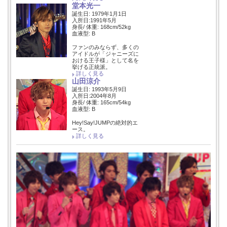
堂本光一
誕生日: 1979年1月1日
入所日:1991年5月
身長/ 体重: 168cm/52kg
血液型: B
ファンのみならず、多くの
アイドルが「ジャニーズに
おける王子様」として名を
挙げる正統派。
詳しく見る
山田涼介
誕生日: 1993年5月9日
入所日:2004年8月
身長/ 体重: 165cm/54kg
血液型: B
Hey!Say!JUMPの絶対的エ
ース。
詳しく見る