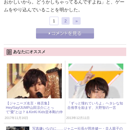
おかしいから。どうかしちゃってるんですよね」と、ゲー
ムをやり込んでいることを明かした。
1
2
»
あなたにオススメ
【ジャニーズ名言・格言集】
「ずっと憧れていろよ」ヘタレな知
Hey!Say!JUMP山田涼介にとっ
念侑李を励ます、大野智の一言
て“愛”とは？＆KinKi Kids堂本剛の仲
間作りのコツ！
2017年11月16日
2013年12月11日
写真嫌いなのに……ジャニー社長が岡本健一・圭人親子の