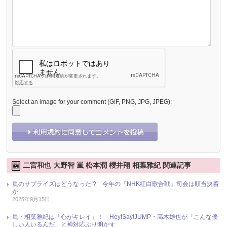
Select an image for your comment (GIF, PNG, JPG, JPEG):
二宮和也 大野智 嵐 松本潤 櫻井翔 相葉雅紀 関連記事
嵐のサプライズはどうなった!? 今年の『NHK紅白歌合戦』司会は順当決着
か
2025年9月15日
嵐・相葉雅紀は「心がキレイ」！ Hey!Say!JUMP・高木雄也が「こんな優
しい人いるんだ」と神対応ぶり明かす