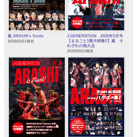
嵐 ARASHI’s Smile
J-GENERATION 2026年5月号
【まるごと1冊大特集!!】嵐 そ
2026/02/21発売
れぞれの発火点
2026/03/23発売