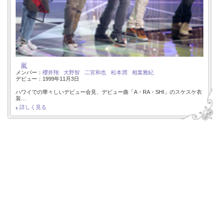
嵐
メンバー：
櫻井翔
大野智
二宮和也
松本潤
相葉雅紀
デビュー：1999年11月3日
ハワイでの華々しいデビュー会見、デビュー曲「A・RA・SHI」のスケスケ衣
装…
詳しく見る