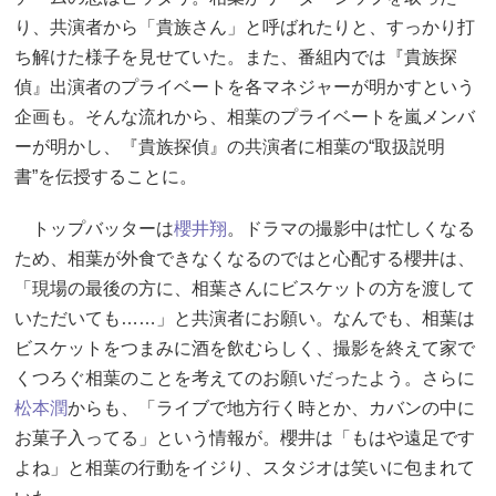
り、共演者から「貴族さん」と呼ばれたりと、すっかり打
ち解けた様子を見せていた。また、番組内では『貴族探
偵』出演者のプライベートを各マネジャーが明かすという
企画も。そんな流れから、相葉のプライベートを嵐メンバ
ーが明かし、『貴族探偵』の共演者に相葉の“取扱説明
書”を伝授することに。
トップバッターは
櫻井翔
。ドラマの撮影中は忙しくなる
ため、相葉が外食できなくなるのではと心配する櫻井は、
「現場の最後の方に、相葉さんにビスケットの方を渡して
いただいても……」と共演者にお願い。なんでも、相葉は
ビスケットをつまみに酒を飲むらしく、撮影を終えて家で
くつろぐ相葉のことを考えてのお願いだったよう。さらに
松本潤
からも、「ライブで地方行く時とか、カバンの中に
お菓子入ってる」という情報が。櫻井は「もはや遠足です
よね」と相葉の行動をイジり、スタジオは笑いに包まれて