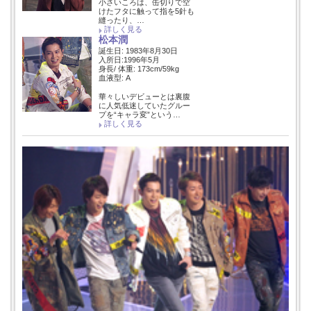
小さいころは、缶切りで空
けたフタに触って指を5針も
縫ったり、…
詳しく見る
松本潤
誕生日: 1983年8月30日
入所日:1996年5月
身長/ 体重: 173cm/59kg
血液型: A
華々しいデビューとは裏腹
に人気低迷していたグルー
プを“キャラ変”という…
詳しく見る