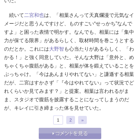
いた。
続いて
二宮和也
は、「相葉さんって天真爛漫で元気なイ
メージだと思うんですけど、ものすごい“せっかち”なんで
すよ」と困った表情で明かす。なんでも、相葉には「集中
力が保てる限界」があるらしく、取材時間を巻こうとする
のだとか。これには
大野智
も心当たりがあるらしく、「わ
かる！」と強く同意していた。そんな大野は「意外と、め
ちゃくちゃ腹筋がある」と、相葉が体を鍛えていることを
ぶっちゃけ。「今はあんまりやれてない」と謙遜する相葉
だが、二宮はすかさず「『今はやれてない』って状況でど
れくらいか見てみます？」と提案。相葉は言われるがま
ま、スタジオで腹筋を披露することになってしまうのだ
が、キレイに引き締まった体を見せていた。
1
2
»