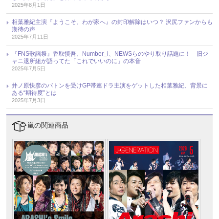
2025年8月1日
相葉雅紀主演『ようこそ、わが家へ』の封印解除はいつ？ 沢尻ファンからも
期待の声
2025年7月11日
『FNS歌謡祭』香取慎吾、Number_i、NEWSらのやり取り話題に！ 旧ジ
ャニ退所組が語ってた「これでいいのに」の本音
2025年7月5日
井ノ原快彦のバトンを受けGP帯連ドラ主演をゲットした相葉雅紀、背景に
ある“期待度”とは
2025年7月3日
嵐の関連商品