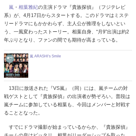
嵐
・
相葉雅紀
の主演ドラマ『貴族探偵』（フジテレビ
系）が、4月17日からスタートする。このドラマはミステ
リードラマにもかかわらず、主人公が推理をしないとい
う、一風変わったストーリー。相葉自身、“月9”出演は約2
年ぶりとなり、ファンの間でも期待が高まっている。
嵐 ARASHI’s Smile
13日に放送された『VS嵐』（同）には、嵐チームの対
戦ゲストとして『貴族探偵』の出演者が勢ぞろい。普段は
嵐チームに参加している相葉も、今回はメンバーと対戦す
ることとなった。
すでにドラマ撮影が始まっているからか、『貴族探偵』
チームの息はピッタリ。相葉がリーダーシップを取った