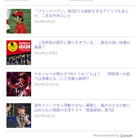
『ブラックペアン』第2話でも絶妙すぎるアドリブを生ん
だ、二宮＆竹内コンビ
2018年5月1日
「二宮和也が調子に乗りすぎている」、親交の深い俳優が
暴露？
2011年11月9日
マネジャーが明かす“V6トリセツ”とは？ 「岡田准一の前
では身構える」に三宅健も納得!?
2017年11月27日
原作ファンですら理解できない展開と、嵐の小ネタが散り
ばめられた相葉の主演ドラマ『貴族探偵』第7話
2017年6月1日
Recommended by