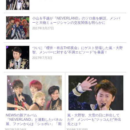
小山＆手越が『NEVERLAND』のソロ曲を解説、メンバ
ーと大物ミュージシャンの交友関係も明らかに
2017年3月27日
ついに『櫻井・有吉THE夜会』にゲスト登場した嵐・大野
智、メンバーに対する“不満エピソード”を暴露！
2017年7月3日
NEWSの新アルバム
嵐・大野智、大雪の日に外出して
『NEVERLAND』と連動したパネル
た!? メンバーも“ツッコんだ”外出
展、ファンからは「ショボい」「期
先とは？
待外れ」
2017年3月24日
2018年2月10日