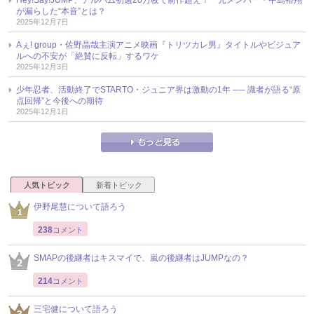
Hey!Say!JUMP、アルバム初週20万枚で前作超え！ 元メンバー・中島裕翔
が漏らした“本音”とは？
2025年12月7日
Aぇ! group・佐野晶哉主演アニメ映画『トリツカレ男』タイトルやビジュア
ルへの不安が「絶賛に反転」するワケ
2025年12月3日
少年忍者、活動終了でSTARTO・ジュニア界は激動の1年 ── 識者が語る“原
点回帰”と今後への期待
2025年12月1日
人気トピック
新着トピック
伊野尾慧について語ろう
238
コメント
SMAPの後継者はキスマイで、嵐の後継者はJUMPなの？
214
コメント
三宅健について語ろう