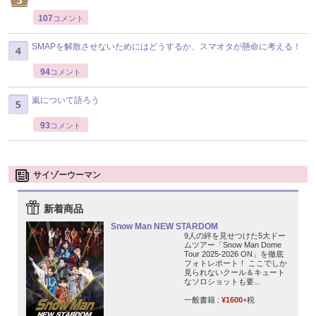
107
コメント
SMAPを解散させないためにはどうするか、スマオタが懸命に考える！
94
コメント
嵐について語ろう
93
コメント
サイゾーウーマン
新着商品
Snow Man NEW STARDOM
9人の絆を見せつけた5大ドー
ムツアー「Snow Man Dome
Tour 2025-2026 ON」を徹底
フォトレポート！ ここでしか
見られないクール＆キュート
なソロショットも要...
一般書籍 :
¥1600
+税