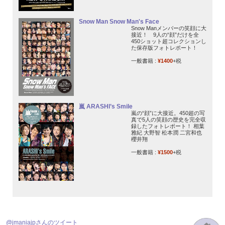
Snow Man Snow Man's Face
Snow Manメンバーの笑顔に大
接近！ 9人の“顔”だけを全
450ショット超コレクションし
た保存版フォトレポート！
一般書籍 :
¥1400
+税
嵐 ARASHI’s Smile
嵐の“顔”に大接近。450超の写
真で5人の笑顔の歴史を完全収
録したフォトレポート！ 相葉
雅紀 大野智 松本潤 二宮和也
櫻井翔
一般書籍 :
¥1500
+税
@jmaniajpさんのツイート