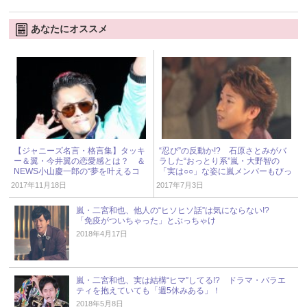
あなたにオススメ
【ジャニーズ名言・格言集】タッキ
“忍び”の反動か!? 石原さとみがバ
ー＆翼・今井翼の恋愛感とは？ ＆
ラした“おっとり系”嵐・大野智の
NEWS小山慶一郎の“夢を叶えるコ
「実は○○」な姿に嵐メンバーもびっ
ツ”！
くり！
2017年11月18日
2017年7月3日
嵐・二宮和也、他人の“ヒソヒソ話”は気にならない!?
「免疫がついちゃった」とぶっちゃけ
2018年4月17日
嵐・二宮和也、実は結構“ヒマ”してる!? ドラマ・バラエ
ティを抱えていても「週5休みある」！
2018年5月8日