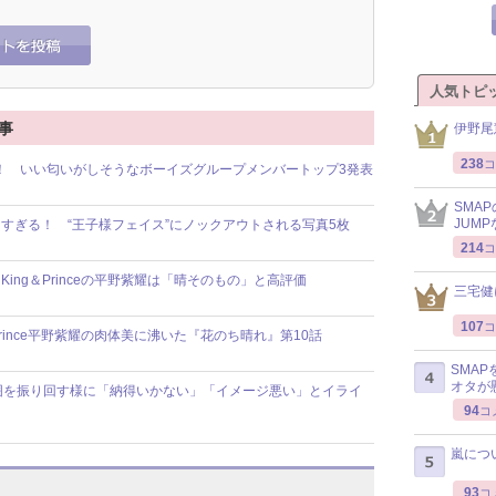
人気トピ
記事
伊野尾
238
コ
回る！ いい匂いがしそうなボーイズグループメンバートップ3発表
SMA
JUM
が眩しすぎる！ “王子様フェイス”にノックアウトされる写真5枚
214
コ
ng＆Princeの平野紫耀は「晴そのもの」と高評価
三宅健
107
コ
rince平野紫耀の肉体美に沸いた『花のち晴れ』第10話
SMA
オタが
囲を振り回す様に「納得いかない」「イメージ悪い」とイライ
94
コ
嵐につ
93
コ