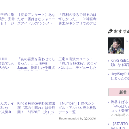
e・平野に酷
【読者アンケート】あな
「勝利の後ろで踊るのは
浮所、安井
たが一番好きなジャニー
悔しかった」、Jr.神宮寺
録も！ ジ
ズアイドルの“シンメト
勇太がキンプリでのデビ
目写真
リー”は？
ューに意欲的
iHi
「あの言葉を言わせてし
三宅＆滝沢のユニット
KinKi K
増員で5人
まった」……Travis
「KEN☆Tackey」のライ
顔になる写
人がい
Japan、脱退した仲田拡
バルは……デビューした
りがとう」
輝・阿部顕嵐への思いを
ばかりのKing＆Prince!?
Hey!Sa
語る！
しまったの
新着
渋谷すばる
くんのナイ
King＆Prince平野紫耀出
【Number_i】歴代シン
「やっぱり
exy
演『花のち晴れ』は最終
グル・アルバム売上枚数
ョット登場
人気Jr.
回！ 6月26日（火）ジ
データ一覧
2026年3月2
！
ャニーズアイドル出演情
Recommended by
報
【START
KAT-TU