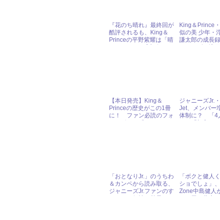
『花のち晴れ』最終回が
King＆Princ
酷評されるも、King＆
似の美 少年・
Princeの平野紫耀は「晴
謙太郎の成長
そのもの」と高評価
ャニーズJr.注
【本日発売】King＆
ジャニーズJr.・H
Princeの歴史がこの1冊
Jet、メンバー
に！ ファン必読のフォ
体制に？ 「4
トレポート『King＆
い」「加入あ
Prince You’re My
と賛否両論
Heroine』
「おとなりJr.」のうちわ
「ボクと健人
＆カンペから読み取る、
ショでしょ」、S
ジャニーズJr.ファンのす
Zone中島健人が
さまじい個性と熱量
のお尻に夢中