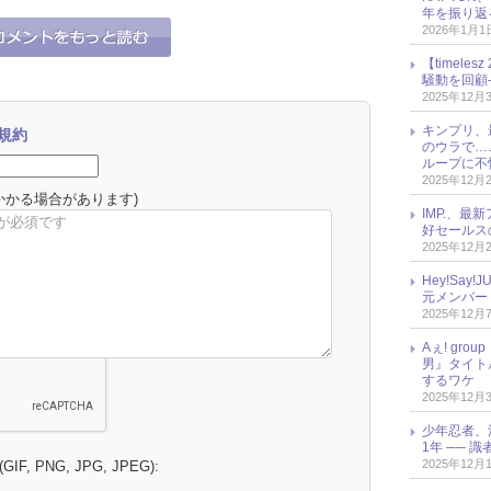
年を振り返
2026年1月1
【timel
騒動を回顧
2025年12月
キンプリ、
規約
のウラで…
ループに不
2025年12月
かかる場合があります)
IMP.、最
好セールス
2025年12月
Hey!Sa
元メンバー
2025年12月
Aぇ! gr
男』タイト
するワケ
2025年12月
少年忍者、
1年 ── 
2025年12月
 (GIF, PNG, JPG, JPEG):