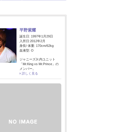
平野紫耀
誕生日: 1997年1月29日
入所日:2012年2月
身長/ 体重: 170cm/62kg
血液型: O
ジャニーズJr.内ユニット
「Mr.King vs Mr.Prince」の
メンバー。
詳しく見る