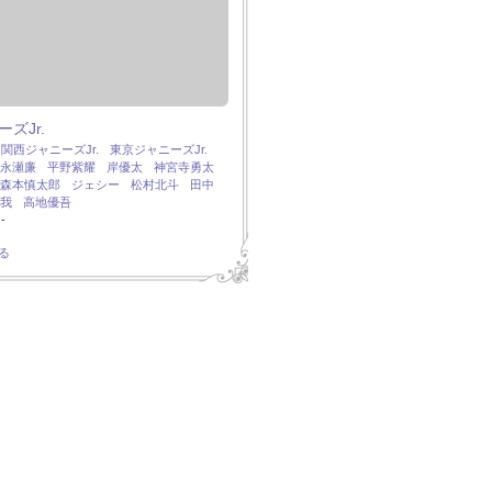
ズJr.
：
関西ジャニーズJr.
東京ジャニーズJr.
永瀬廉
平野紫耀
岸優太
神宮寺勇太
森本慎太郎
ジェシー
松村北斗
田中
我
高地優吾
-
る