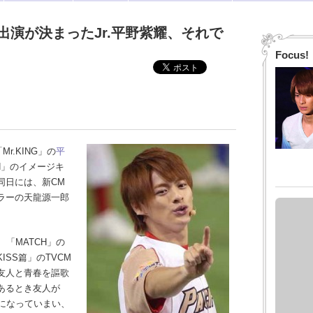
独出演が決まったJr.平野紫耀、それで
Focus!
r.KING」の
平
H」のイメージキ
同日には、新CM
ラーの天龍源一郎
「MATCH」の
SS篇」のTVCM
友人と青春を謳歌
あるとき友人が
”になっていまい、