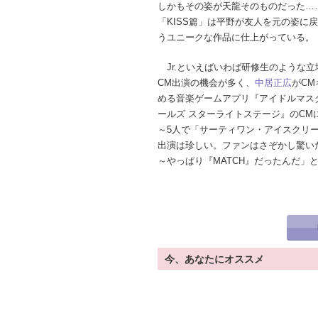
しかもその姿が天龍そのものだった…
「KISS篇」は平野が友人を元の姿に
うユニークな作品に仕上がっている。
Jr.といえばいわば研修生のような立
CM出演の機会が多く、
中居正広
がC
める音楽ゲームアプリ『アイドルマス
ールズ スターライトステージ』のCMに、
～5人で「サーティワン・アイスクリ
出演は珍しい。ファンはさぞかし驚い
～やっぱり『MATCH』だったんだ」
今、あなたにオススメ