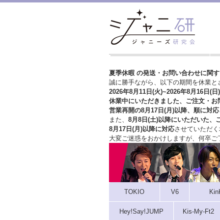
夏季休暇 の発送・お問い合わせに関
誠に勝手ながら、以下の期間を休業と
2026年8月11日(火)~2026年8月16日(日)
休業中にいただきました、ご注文・お
営業再開の8月17日(月)以降、順に対応
また、
8月8日(土)以降にいただいた、
8月17日(月)以降に対応
させていただく
大変ご迷惑をおかけしますが、
何卒ご
TOKIO
V6
Kin
Hey!Say!JUMP
Kis-My-Ft2