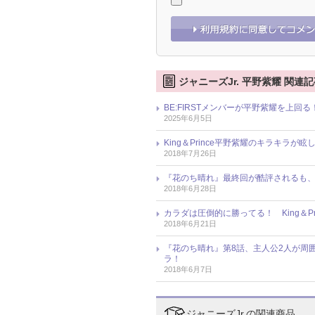
ジャニーズJr. 平野紫耀 関連
BE:FIRSTメンバーが平野紫耀を上
2025年6月5日
King＆Prince平野紫耀のキラキラ
2018年7月26日
『花のち晴れ』最終回が酷評されるも、Ki
2018年6月28日
カラダは圧倒的に勝ってる！ King＆P
2018年6月21日
『花のち晴れ』第8話、主人公2人が周
ラ！
2018年6月7日
ジャニーズJr.の関連商品