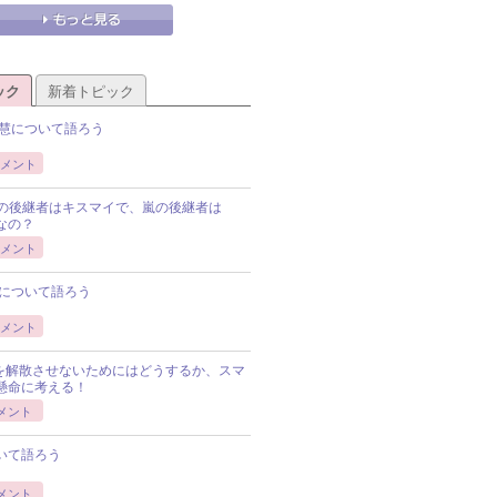
ック
新着トピック
慧について語ろう
メント
Pの後継者はキスマイで、嵐の後継者は
Pなの？
メント
について語ろう
メント
Pを解散させないためにはどうするか、スマ
懸命に考える！
メント
いて語ろう
メント