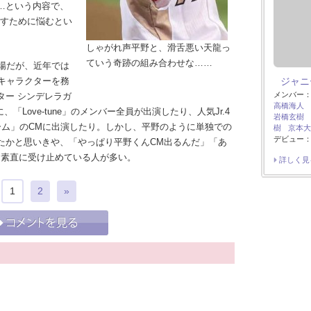
…という内容で、
戻すために悩むとい
しゃがれ声平野と、滑舌悪い天龍っ
ていう奇跡の組み合わせな……
場だが、近年では
Mキャラクターを務
ジャニー
メンバー
ター シンデレラガ
高橋海人
「Love-tune」のメンバー全員が出演したり、人気Jr.4
岩橋玄樹
ーム」のCMに出演したり。しかし、平野のように単独での
樹
京本大
デビュー：
たかと思いきや、「やっぱり平野くんCM出るんだ」「あ
と素直に受け止めている人が多い。
詳しく見
1
2
»