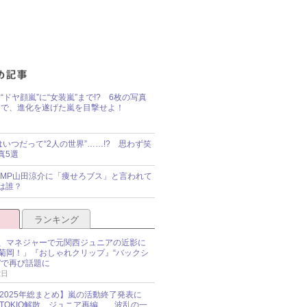
“ドヤ顔嵐”に“女装嵐”まで!? 6枚の写真
で、進化を遂げた嵐を目撃せよ！
idsはいつだって“2人の世界”……!? 思わず笑
真5選
y!JUMP山田涼介に「痩せろブス」と言われて
は誰？
ランキング
、マネジャーで元関西ジュニアの近影に
菊岡！」『おしゃれクリップ』“バックシ
”で再び話題に
2日
O 2025年総まとめ】嵐の活動終了発表に
N、TOKIO解散、ジュニア再編……波乱の一