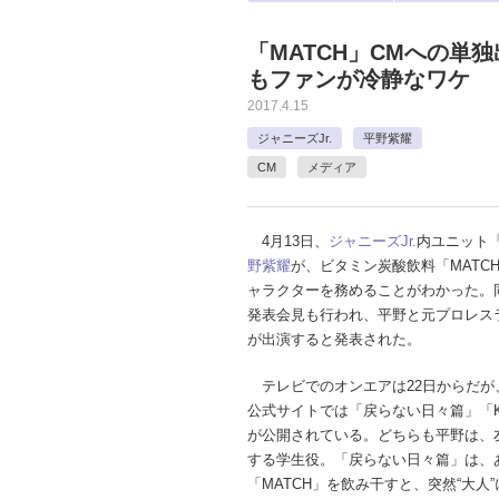
「MATCH」CMへの単
もファンが冷静なワケ
2017.4.15
ジャニーズJr.
平野紫耀
CM
メディア
4月13日、
ジャニーズJr.
内ユニット「M
野紫耀
が、ビタミン炭酸飲料「MATC
ャラクターを務めることがわかった。
発表会見も行われ、平野と元プロレス
が出演すると発表された。
テレビでのオンエアは22日からだが、
公式サイトでは「戻らない日々篇」「KI
が公開されている。どちらも平野は、
する学生役。「戻らない日々篇」は、
「MATCH」を飲み干すと、突然“大人