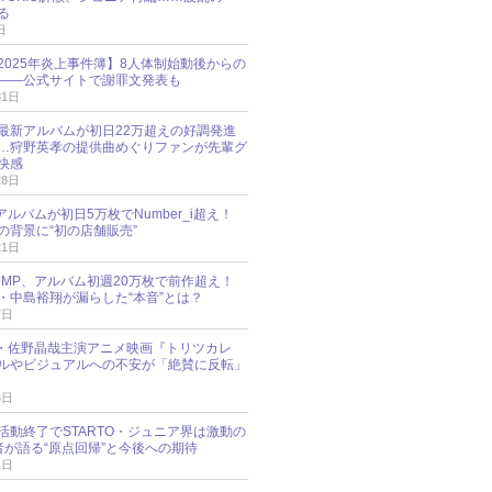
る
日
esz 2025年炎上事件簿】8人体制始動後からの
――公式サイトで謝罪文発表も
31日
最新アルバムが初日22万超えの好調発進
…狩野英孝の提供曲めぐりファンが先輩グ
快感
28日
新アルバムが初日5万枚でNumber_i超え！
の背景に“初の店舗販売”
21日
y!JUMP、アルバム初週20万枚で前作超え！
・中島裕翔が漏らした“本音”とは？
7日
oup・佐野晶哉主演アニメ映画『トリツカレ
ルやビジュアルへの不安が「絶賛に反転」
3日
活動終了でSTARTO・ジュニア界は激動の
識者が語る“原点回帰”と今後への期待
1日