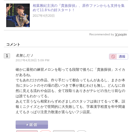
相葉雅紀主演の『貴族探偵』、原作ファンからも支持を集
めて11.8％の好スタート！
2017年4月20日
Recommended by
コメント
名無しだＪ
2017年4月28日 5:09 PM
確かに最初の練習メロンを彫ってる段階で後ろに「貴族探偵」スイカ
があるね。
でもあれだけの作品、作り手だって都合ってもんがあるし、まさか本
当にタレントのその場の思いつきで事が進むわけも無し。どんなに自
然に見える流れや会話も、全て段取りありきがテレビの当たり前なの
は誰でもわかってる。
あえて言うなら相変わらずめざましのスタッフは抜けてるって事。誤
報ミニクイズとかで世間的に大失敗しても、字幕漢字程度を年中間違
えてもさっぱり注意力散漫が直らないフジ品質。