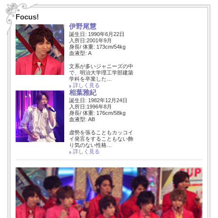
Focus!
伊野尾慧
誕生日: 1990年6月22日
入所日:2001年9月
身長/ 体重: 173cm/54kg
血液型: A
文系が多いジャニーズの中
で、明治大学理工学部建築
学科を卒業した…
詳しく見る
相葉雅紀
誕生日: 1982年12月24日
入所日:1996年8月
身長/ 体重: 176cm/58kg
血液型: AB
虚勢を張ることもカッコイ
イ発言をすることもない飾
り気のない性格…
詳しく見る