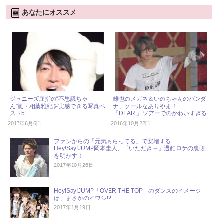
あなたにオススメ
ジャニーズ屈指の“不思議ちゃ
雄也のメガネ＆いのちゃんのバンダ
ん”嵐・相葉雅紀を実感できる写真ベ
ナ、クールなありやま！
スト5
『DEAR.』ツアーでのかわいすぎる
JUMPベスト5
2017年6月6日
2016年10月22日
ファンからの「元気もらってる」で安堵する
Hey!Say!JUMP岡本圭人、『いただき～』過酷ロケの裏側
を明かす！
2017年10月26日
Hey!Say!JUMP「OVER THE TOP」のダンスのイメージ
は、まさかのイワシ!?
2017年1月19日