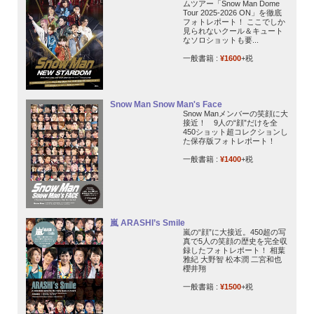
ムツアー「Snow Man Dome
Tour 2025-2026 ON」を徹底
フォトレポート！ ここでしか
見られないクール＆キュート
なソロショットも要...
一般書籍 :
¥1600
+税
Snow Man Snow Man's Face
Snow Manメンバーの笑顔に大
接近！ 9人の“顔”だけを全
450ショット超コレクションし
た保存版フォトレポート！
一般書籍 :
¥1400
+税
嵐 ARASHI’s Smile
嵐の“顔”に大接近。450超の写
真で5人の笑顔の歴史を完全収
録したフォトレポート！ 相葉
雅紀 大野智 松本潤 二宮和也
櫻井翔
一般書籍 :
¥1500
+税