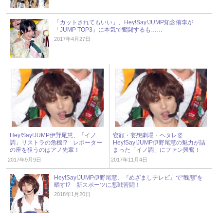
「カットされてもいい」、Hey!Say!JUMP知念侑李が
「JUMP TOP3」に本気で奮闘するも……
2017年4月27日
Hey!Say!JUMP伊野尾慧、「イノ
寝顔・妄想劇場・ヘタレ姿……
調」リストラの危機!? レポーター
Hey!Say!JUMP伊野尾慧の魅力が詰
の座を狙うのはアノ先輩！
まった「イノ調」にファン興奮！
2017年9月9日
2017年11月4日
Hey!Say!JUMP伊野尾慧、『めざましテレビ』で“醜態”を
晒す!? 新スポーツに悪戦苦闘！
2018年1月20日