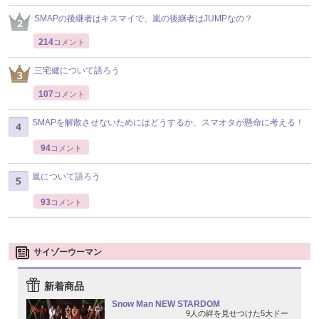
SMAPの後継者はキスマイで、嵐の後継者はJUMPなの？
214
コメント
三宅健について語ろう
107
コメント
SMAPを解散させないためにはどうするか、スマオタが懸命に考える！
94
コメント
嵐について語ろう
93
コメント
サイゾーウーマン
新着商品
Snow Man NEW STARDOM
9人の絆を見せつけた5大ドー