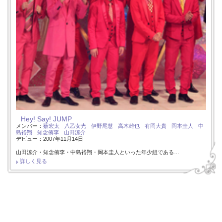
Hey! Say! JUMP
メンバー：
薮宏太
八乙女光
伊野尾慧
高木雄也
有岡大貴
岡本圭人
中
島裕翔
知念侑李
山田涼介
デビュー：2007年11月14日
山田涼介・知念侑李・中島裕翔・岡本圭人といった年少組である…
詳しく見る