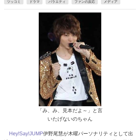
ツッコミ
ドラマ
バラエティ
ファンの反応
メディア
「み、み、見本だよ～」と言
いたげないのちゃん
Hey!Say!JUMP
伊野尾慧が木曜パーソナリティとして出