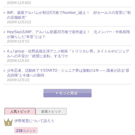
2025年12月28日
IMP.、最新アルバムが初日5万枚でNumber_i超え！ 好セールスの背景に“初
の店舗販売”
2025年12月21日
Hey!Say!JUMP、アルバム初週20万枚で前作超え！ 元メンバー・中島裕翔
が漏らした“本音”とは？
2025年12月7日
Aぇ! group・佐野晶哉主演アニメ映画『トリツカレ男』タイトルやビジュア
ルへの不安が「絶賛に反転」するワケ
2025年12月3日
少年忍者、活動終了でSTARTO・ジュニア界は激動の1年 ── 識者が語る“原
点回帰”と今後への期待
2025年12月1日
人気トピック
新着トピック
伊野尾慧について語ろう
238
コメント