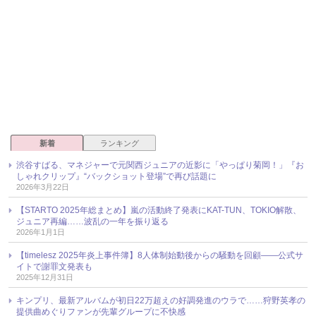
新着
ランキング
渋谷すばる、マネジャーで元関西ジュニアの近影に「やっぱり菊岡！」『お
しゃれクリップ』“バックショット登場”で再び話題に
2026年3月22日
【STARTO 2025年総まとめ】嵐の活動終了発表にKAT-TUN、TOKIO解散、
ジュニア再編……波乱の一年を振り返る
2026年1月1日
【timelesz 2025年炎上事件簿】8人体制始動後からの騒動を回顧――公式サ
イトで謝罪文発表も
2025年12月31日
キンプリ、最新アルバムが初日22万超えの好調発進のウラで……狩野英孝の
提供曲めぐりファンが先輩グループに不快感