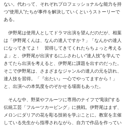
ない。代わって、それぞれプロフェッショナルな能力を持
つ“使用人”たちが事件を解決していくというストーリーで
ある。
伊野尾は使用人としてドラマ出演を望んだのだが、相葉
は「伊野尾くんは、なんの達人ですか？」「なんかの達人
になってきてよ！ 習得してきてくれたらちょっと考える
よ」と、伊野尾が出演するにふさわしい“達人技”を学んで
きてたら出演を考えると、伊野尾に課題を出すのだった。
そこで伊野尾は、さまざまなジャンルの達人の元を訪れ、
達人技を習得。「『出たい』一心でやってますから！」
と、出演への本気度をのぞかせる場面もあった。
そんな中、野菜やフルーツに専用のナイフで“彫刻”する
伝統工芸「フルーツカービング」に挑戦。伊野尾はまず、
メロンにダリアの花を彫る技術を学ぶことに。教室を主催
している先生から指導されながら、自力で作品を作ってい