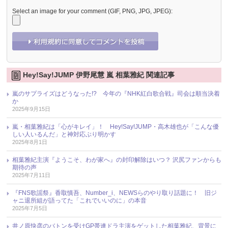
Select an image for your comment (GIF, PNG, JPG, JPEG):
Hey!Say!JUMP 伊野尾慧 嵐 相葉雅紀 関連記事
嵐のサプライズはどうなった!? 今年の『NHK紅白歌合戦』司会は順当決着
か
2025年9月15日
嵐・相葉雅紀は「心がキレイ」！ Hey!Say!JUMP・高木雄也が「こんな優
しい人いるんだ」と神対応ぶり明かす
2025年8月1日
相葉雅紀主演『ようこそ、わが家へ』の封印解除はいつ？ 沢尻ファンからも
期待の声
2025年7月11日
『FNS歌謡祭』香取慎吾、Number_i、NEWSらのやり取り話題に！ 旧ジ
ャニ退所組が語ってた「これでいいのに」の本音
2025年7月5日
井ノ原快彦のバトンを受けGP帯連ドラ主演をゲットした相葉雅紀、背景に