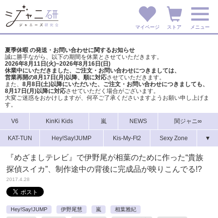
マイページ
ストア
メニュー
夏季休暇 の発送・お問い合わせに関するお知らせ
誠に勝手ながら、以下の期間を休業とさせていただきます。
2026年8月11日(火)~2026年8月16日(日)
休業中にいただきました、ご注文・お問い合わせにつきましては、
営業再開の8月17日(月)以降、順に対応
させていただきます。
また、
8月8日(土)以降にいただいた、ご注文・
お問い合わせにつきましても、
8月17日(月)以降に対応
させていただく場合がございます。
大変ご迷惑をおかけしますが、
何卒ご了承くださいますようお願い申し上げま
す。
V6
KinKi Kids
嵐
NEWS
関ジャニ∞
KAT-TUN
Hey!Say!JUMP
Kis-My-Ft2
Sexy Zone
▼
『めざましテレビ』で伊野尾が相葉のために作った“貴族
探偵スイカ”、制作途中の背後に完成品が映りこんでる!?
2017.4.28
Hey!Say!JUMP
伊野尾慧
嵐
相葉雅紀