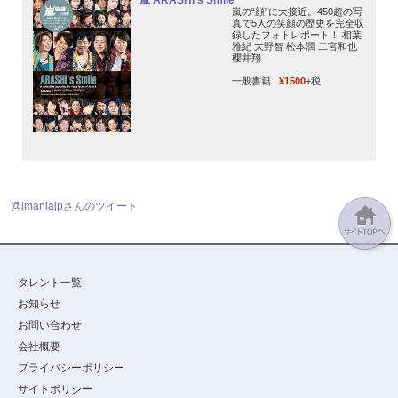
嵐 ARASHI’s Smile
嵐の“顔”に大接近。450超の写
真で5人の笑顔の歴史を完全収
録したフォトレポート！ 相葉
雅紀 大野智 松本潤 二宮和也
櫻井翔
一般書籍 :
¥1500
+税
@jmaniajpさんのツイート
タレント一覧
お知らせ
お問い合わせ
会社概要
プライバシーポリシー
サイトポリシー