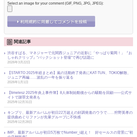
Select an image for your comment (GIF, PNG, JPG, JPEG):
関連記事
渋谷すばる、マネジャーで元関西ジュニアの近影に「やっぱり菊岡！」『お
しゃれクリップ』“バックショット登場”で再び話題に
2026年3月22日
【STARTO 2025年総まとめ】嵐の活動終了発表にKAT-TUN、TOKIO解散、
ジュニア再編……波乱の一年を振り返る
2026年1月1日
【timelesz 2025年炎上事件簿】8人体制始動後からの騒動を回顧――公式サ
イトで謝罪文発表も
2025年12月31日
キンプリ、最新アルバムが初日22万超えの好調発進のウラで……狩野英孝の
提供曲めぐりファンが先輩グループに不快感
2025年12月28日
IMP.、最新アルバムが初日5万枚でNumber_i超え！ 好セールスの背景に“初
の店舗販売”