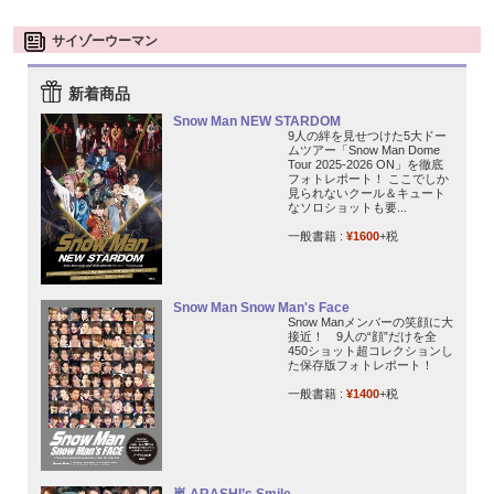
サイゾーウーマン
新着商品
Snow Man NEW STARDOM
9人の絆を見せつけた5大ドー
ムツアー「Snow Man Dome
Tour 2025-2026 ON」を徹底
フォトレポート！ ここでしか
見られないクール＆キュート
なソロショットも要...
一般書籍 :
¥1600
+税
Snow Man Snow Man's Face
Snow Manメンバーの笑顔に大
接近！ 9人の“顔”だけを全
450ショット超コレクションし
た保存版フォトレポート！
一般書籍 :
¥1400
+税