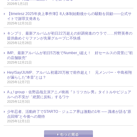
2026年1月1日
【timelesz 2025年炎上事件簿】8人体制始動後からの騒動を回顧――公式サ
イトで謝罪文発表も
2025年12月31日
キンプリ、最新アルバムが初日22万超えの好調発進のウラで……狩野英孝の
提供曲めぐりファンが先輩グループに不快感
2025年12月28日
IMP.、最新アルバムが初日5万枚でNumber_i超え！ 好セールスの背景に“初
の店舗販売”
2025年12月21日
Hey!Say!JUMP、アルバム初週20万枚で前作超え！ 元メンバー・中島裕翔
が漏らした“本音”とは？
2025年12月7日
Aぇ! group・佐野晶哉主演アニメ映画『トリツカレ男』タイトルやビジュア
ルへの不安が「絶賛に反転」するワケ
2025年12月3日
少年忍者、活動終了でSTARTO・ジュニア界は激動の1年 ── 識者が語る“原
点回帰”と今後への期待
2025年12月1日