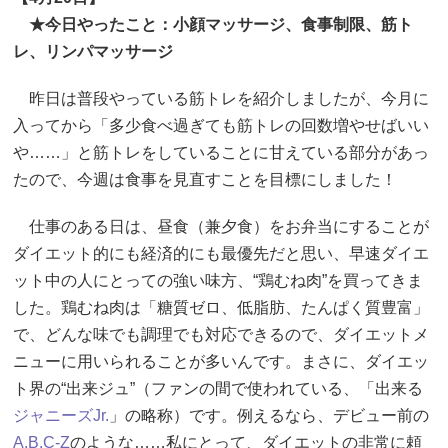
★今日やったこと：小顔マッサージ、食事制限、筋ト
レ、リンパマッサージ
昨日は普段やっている筋トレを紹介しましたが、今月に
入ってから「多少食べ過ぎても筋トレの回数増やせばいい
や……」と筋トレをしていることに甘えている部分があっ
たので、今週は食事を見直すことを目標にしました！
仕事のある日は、昼食（兼夕食）をお弁当にすることが
ダイエット的にも経済的にも最優先だと思い、早速ダイエ
ット中の人にとっての強い味方、“鶏むね肉”を買ってきま
した。鶏むね肉は「糖質ゼロ、低脂肪、たんぱく質豊富」
で、どんな味でも調理でも対応できるので、ダイエットメ
ニューに用いられることが多いんです。まさに、ダイエッ
ト界の“出来ジュ”（ファンの間で使われている、「出来る
ジャニーズJr.
」の略称）です。例えるなら、デビュー前の
A.B.C-Z
のような……私にとって、ダイエットの非常に頼