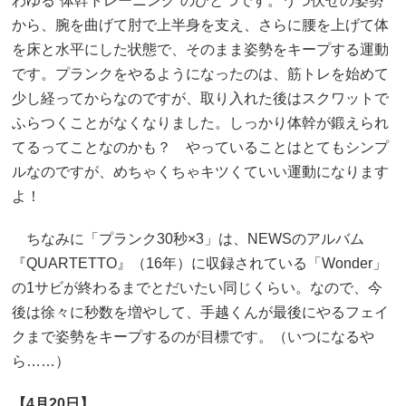
わゆる“体幹トレーニング”のひとつです。うつ伏せの姿勢
から、腕を曲げて肘で上半身を支え、さらに腰を上げて体
を床と水平にした状態で、そのまま姿勢をキープする運動
です。プランクをやるようになったのは、筋トレを始めて
少し経ってからなのですが、取り入れた後はスクワットで
ふらつくことがなくなりました。しっかり体幹が鍛えられ
てるってことなのかも？ やっていることはとてもシンプ
ルなのですが、めちゃくちゃキツくていい運動になります
よ！
ちなみに「プランク30秒×3」は、NEWSのアルバム
『QUARTETTO』（16年）に収録されている「Wonder」
の1サビが終わるまでとだいたい同じくらい。なので、今
後は徐々に秒数を増やして、手越くんが最後にやるフェイ
クまで姿勢をキープするのが目標です。（いつになるや
ら……）
【4月20日】