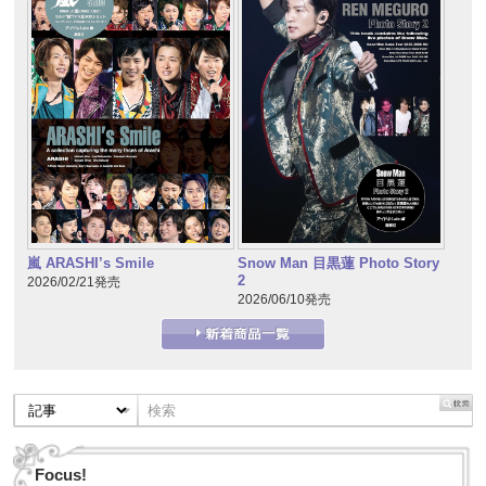
嵐 ARASHI’s Smile
Snow Man 目黒蓮 Photo Story
2
2026/02/21発売
2026/06/10発売
Focus!