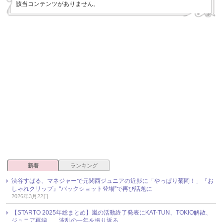
該当コンテンツがありません。
新着
ランキング
渋谷すばる、マネジャーで元関西ジュニアの近影に「やっぱり菊岡！」『お
しゃれクリップ』“バックショット登場”で再び話題に
2026年3月22日
【STARTO 2025年総まとめ】嵐の活動終了発表にKAT-TUN、TOKIO解散、
ジュニア再編……波乱の一年を振り返る