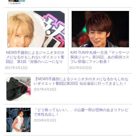
NEWS手越担によるジャニオタのタ
KAT-TUN中丸雄一主演『マッサージ
メになるかもしれないダイエット奮
探偵ジョー』第10話、あの探偵コス
闘記 第1回『自慢のハニーになり
プレ登場にファン歓喜！
たい』から、私ダイエット始めま
2017年4月13日
2017年6月22日
す！
【NEWS手越担によるジャニオタのタメになるかもしれな
いダイエット奮闘記第2回】仙台遠征に行ってきました！
2017年4月23日
「どう映ってもいい」、小山慶一郎が恐怖のあまりテレビ
で本性丸出し！
2015年6月10日