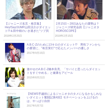
【ジャニーズ名言・格言集】
2月15日～28日あなたの運勢は？
Hey!Say!JUMP山田涼介がダイエッ
ジャニーズ研究会的【ジャニオタ
ト!?＆田中樹のいき過ぎた“ツブ貝
HOROSCOPE】
愛”
2018年2月25日
2018年2月15日
A.B.C-Zのために13キロのダイエット!? 男性ファンから
の要望に、“有言実行”で応えたメンバーの優しさ
2017年9月15日
激やせのA.B.C-Z橋本良亮、「ヤバイと思ったらダイエッ
トをすぐやめる」と健康をアピール
2015年8月21日
【NEWS手越担によるジャニオタのタメになるかもしれな
いダイエット奮闘記第4回】モチベーションを上げるの
は、やっぱり自担
2017年5月7日