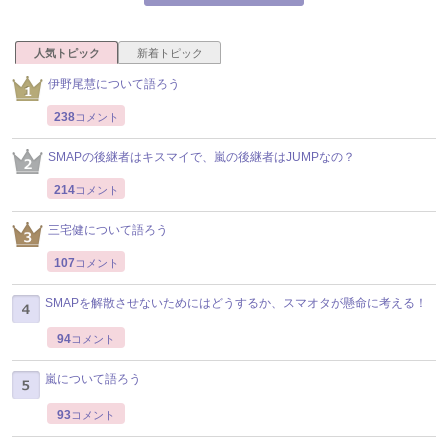
人気トピック
新着トピック
伊野尾慧について語ろう
238
コメント
SMAPの後継者はキスマイで、嵐の後継者はJUMPなの？
214
コメント
三宅健について語ろう
107
コメント
SMAPを解散させないためにはどうするか、スマオタが懸命に考える！
94
コメント
嵐について語ろう
93
コメント