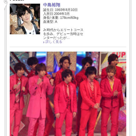
中島裕翔
誕生日: 1993年8月10日
入所日:2004年3月
身長/ 体重: 178cm/60kg
血液型: A
Jr.時代からエリートコース
を歩み、デビュー当時はセ
ンターだったが…
詳しく見る