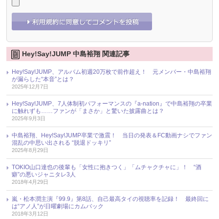
Hey!Say!JUMP 中島裕翔 関連記事
Hey!Say!JUMP、アルバム初週20万枚で前作超え！ 元メンバー・中島裕翔
が漏らした“本音”とは？
2025年12月7日
Hey!Say!JUMP、7人体制初パフォーマンスの『a-nation』で中島裕翔の卒業
に触れずも……ファンが「まさか」と驚いた披露曲とは？
2025年9月3日
中島裕翔、Hey!Say!JUMP卒業で激震！ 当日の発表＆FC動画ナシでファン
混乱の中思い出される “脱退ドッキリ”
2025年8月29日
TOKIO山口達也の後輩も「女性に抱きつく」「ムチャクチャに」！ “酒
癖”の悪いジャニタレ3人
2018年4月29日
嵐・松本潤主演『99.9』第8話、自己最高タイの視聴率を記録！ 最終回に
は“アノ人”が日曜劇場にカムバック
2018年3月12日