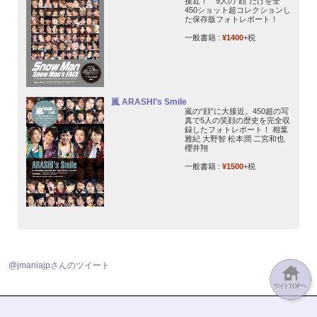
接近！ 9人の“顔”だけを全
450ショット超コレクションし
た保存版フォトレポート！
一般書籍 :
¥1400
+税
嵐 ARASHI’s Smile
嵐の“顔”に大接近。450超の写
真で5人の笑顔の歴史を完全収
録したフォトレポート！ 相葉
雅紀 大野智 松本潤 二宮和也
櫻井翔
一般書籍 :
¥1500
+税
@jmaniajpさんのツイート