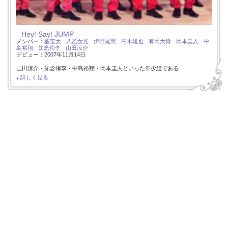
Hey! Say! JUMP
メンバー：
薮宏太
八乙女光
伊野尾慧
高木雄也
有岡大貴
岡本圭人
中
島裕翔
知念侑李
山田涼介
デビュー：2007年11月14日
山田涼介・知念侑李・中島裕翔・岡本圭人といった年少組である…
詳しく見る