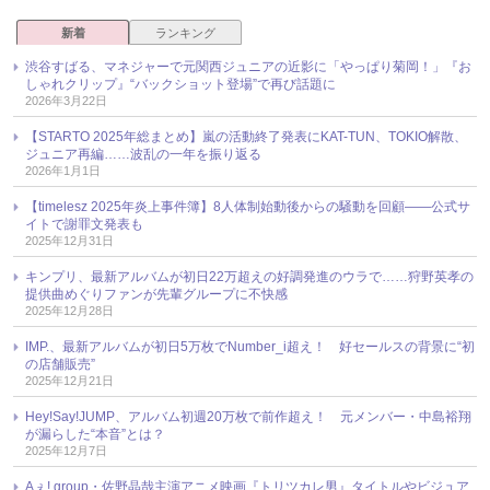
新着
ランキング
渋谷すばる、マネジャーで元関西ジュニアの近影に「やっぱり菊岡！」『お
しゃれクリップ』“バックショット登場”で再び話題に
2026年3月22日
【STARTO 2025年総まとめ】嵐の活動終了発表にKAT-TUN、TOKIO解散、
ジュニア再編……波乱の一年を振り返る
2026年1月1日
【timelesz 2025年炎上事件簿】8人体制始動後からの騒動を回顧――公式サ
イトで謝罪文発表も
2025年12月31日
キンプリ、最新アルバムが初日22万超えの好調発進のウラで……狩野英孝の
提供曲めぐりファンが先輩グループに不快感
2025年12月28日
IMP.、最新アルバムが初日5万枚でNumber_i超え！ 好セールスの背景に“初
の店舗販売”
2025年12月21日
Hey!Say!JUMP、アルバム初週20万枚で前作超え！ 元メンバー・中島裕翔
が漏らした“本音”とは？
2025年12月7日
Aぇ! group・佐野晶哉主演アニメ映画『トリツカレ男』タイトルやビジュア