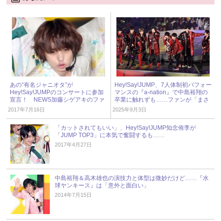
あの“有名ジャニオタ”が
Hey!Say!JUMP、7人体制初パフォー
Hey!Say!JUMPのコンサートに参加
マンスの『a-nation』で中島裕翔の
宣言！ NEWS加藤シゲアキのファ
卒業に触れずも……ファンが「まさ
ンを公言している、その人物とは？
か」と驚いた披露曲とは？ « ジャニ
2017年7月16日
2025年9月3日
ーズ研究会
「カットされてもいい」、Hey!Say!JUMP知念侑李が
「JUMP TOP3」に本気で奮闘するも……
2017年4月27日
中島裕翔＆高木雄也の演技力と体型は微妙だけど……『水
球ヤンキース』は「意外と面白い」
2014年7月15日