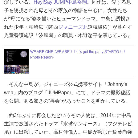
演している、
Hey!Say!JUMP
中島裕翔
。同作は、愛する息
子を誘拐された母とその家族の物語を中心に、女性たち
が“母になる”姿を描いたヒューマンドラマ。中島は誘拐さ
れた少年・柏崎広（関西
ジャニーズJr.
道枝駿佑）が暮らす
児童養護施設「汐風園」の職員・木野愁平を演じている。
WE ARE ONE -WE ARE！ Let's get the party STARTO！！
Photo Report-
そんな中島が、ジャニーズ公式携帯サイト「Johnny’s
web」内のブログ「JUMPaper」にて、ドラマの撮影秘話
を公開。ある驚きの“再会”があったことを明かしている。
約3年ぶりに再会したというその人物は、2014年に中島
主演で放送されたドラマ『水球ヤンキース』（フジテレビ
系）に出演していた、高村佳偉人。中島が演じた稲葉尚弥