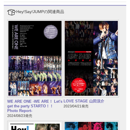
Hey!Say!JUMPの関連商品
LOVE STAGE 山田涼介
WE ARE ONE -WE ARE！ Let's
get the party STARTO！！
2023/04/21発売
Photo Report-
2024/08/23発売