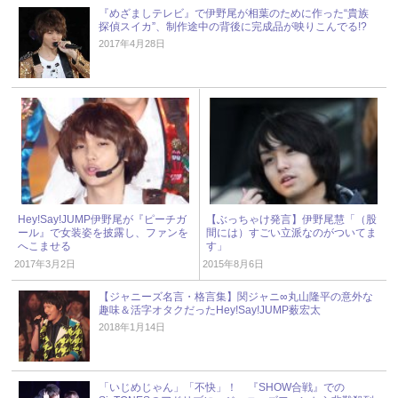
『めざましテレビ』で伊野尾が相葉のために作った“貴族
探偵スイカ”、制作途中の背後に完成品が映りこんでる!?
2017年4月28日
Hey!Say!JUMP伊野尾が『ピーチガ
【ぶっちゃけ発言】伊野尾慧「（股
ール』で女装姿を披露し、ファンを
間には）すごい立派なのがついてま
へこませる
す」
2017年3月2日
2015年8月6日
【ジャニーズ名言・格言集】関ジャニ∞丸山隆平の意外な
趣味＆活字オタクだったHey!Say!JUMP薮宏太
2018年1月14日
「いじめじゃん」「不快」！ 『SHOW合戦』での