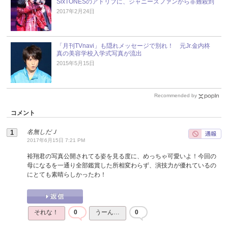
SixTONESのアドリブに、ジャニーズファンから非難殺到
2017年2月24日
「月刊TVnavi」も隠れメッセージで別れ！ 元Jr.金内柊
真の美容学校入学式写真が流出
2015年5月15日
Recommended by
コメント
名無しだＪ
2017年6月15日 7:21 PM
裕翔君の写真公開されてる姿を見る度に、めっちゃ可愛いよ！今回の
母になるを一通り全部鑑賞した所相変わらず、演技力が優れているの
にとても素晴らしかったわ！
それな！
0
うーん…
0