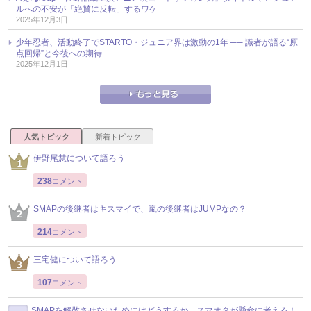
ルへの不安が「絶賛に反転」するワケ
2025年12月3日
少年忍者、活動終了でSTARTO・ジュニア界は激動の1年 ── 識者が語る“原
点回帰”と今後への期待
2025年12月1日
人気トピック
新着トピック
伊野尾慧について語ろう
238
コメント
SMAPの後継者はキスマイで、嵐の後継者はJUMPなの？
214
コメント
三宅健について語ろう
107
コメント
SMAPを解散させないためにはどうするか、スマオタが懸命に考える！