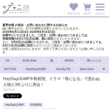
マイページ
ストア
メニュー
夏季休暇 の発送・お問い合わせに関するお知らせ
誠に勝手ながら、以下の期間を休業とさせていただきます。
2026年8月11日(火)~2026年8月16日(日)
休業中にいただきました、ご注文・お問い合わせにつきましては、
営業再開の8月17日(月)以降、順に対応
させていただきます。
また、
8月8日(土)以降にいただいた、ご注文・
お問い合わせにつきましても、
8月17日(月)以降に対応
させていただく場合がございます。
大変ご迷惑をおかけしますが、
何卒ご了承くださいますようお願い申し上げま
す。
V6
KinKi Kids
嵐
NEWS
関ジャニ∞
KAT-TUN
Hey!Say!JUMP
Kis-My-Ft2
Sexy Zone
▼
Hey!Say!JUMP中島裕翔、ドラマ『母になる』で思わぬ
人物と3年ぶりに再会！
2017.5.12
Hey!Say!JUMP
中島裕翔