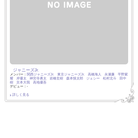
ジャニーズJr.
メンバー：
関西ジャニーズJr.
東京ジャニーズJr.
高橋海人
永瀬廉
平野紫
耀
岸優太
神宮寺勇太
岩橋玄樹
森本慎太郎
ジェシー
松村北斗
田中
樹
京本大我
高地優吾
デビュー：-
詳しく見る