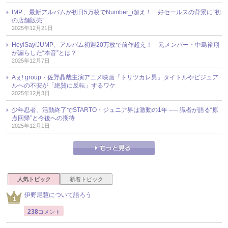
IMP.、最新アルバムが初日5万枚でNumber_i超え！ 好セールスの背景に“初
の店舗販売”
2025年12月21日
Hey!Say!JUMP、アルバム初週20万枚で前作超え！ 元メンバー・中島裕翔
が漏らした“本音”とは？
2025年12月7日
Aぇ! group・佐野晶哉主演アニメ映画『トリツカレ男』タイトルやビジュア
ルへの不安が「絶賛に反転」するワケ
2025年12月3日
少年忍者、活動終了でSTARTO・ジュニア界は激動の1年 ── 識者が語る“原
点回帰”と今後への期待
2025年12月1日
人気トピック
新着トピック
伊野尾慧について語ろう
238
コメント