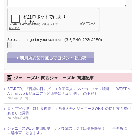
Select an image for your comment (GIF, PNG, JPG, JPEG):
ジャニーズJr. 関西ジャニーズJr. 関連記事
STARTO、『音楽の日』ダンス企画選抜メンバーにファン疑問……WEST.＆
Aぇ! group＆ジュニアら関西勢に「ゴリ押し」の不満も
2025年7月19日
嵐・二宮和也、愛しき後輩・Jr.西畑大吾とジャニーズWESTの接し方の差が
あまりに露骨！
2018年6月3日
ジャニーズWEST桐山照史、アノ後輩のラジオ出演を熱望！ 「事務所に一
生懸命言っときます」