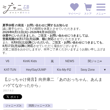
マイページ
ストア
メニュー
夏季休暇 の発送・お問い合わせに関するお知らせ
誠に勝手ながら、以下の期間を休業とさせていただきます。
2026年8月11日(火)~2026年8月16日(日)
休業中にいただきました、ご注文・お問い合わせにつきましては、
営業再開の8月17日(月)以降、順に対応
させていただきます。
また、
8月8日(土)以降にいただいた、ご注文・
お問い合わせにつきましても、
8月17日(月)以降に対応
させていただく場合がございます。
大変ご迷惑をおかけしますが、
何卒ご了承くださいますようお願い申し上げま
す。
V6
KinKi Kids
嵐
NEWS
関ジャニ∞
KAT-TUN
Hey!Say!JUMP
Kis-My-Ft2
Sexy Zone
▼
【ぶっちゃけ発言】向井康二 「あのおっちゃん、あんま
ハゲてなかったから」
2017.6.2
ジャニーズJr.
関西ジャニーズJr.