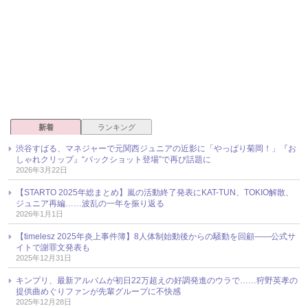
新着
ランキング
渋谷すばる、マネジャーで元関西ジュニアの近影に「やっぱり菊岡！」『お
しゃれクリップ』“バックショット登場”で再び話題に
2026年3月22日
【STARTO 2025年総まとめ】嵐の活動終了発表にKAT-TUN、TOKIO解散、
ジュニア再編……波乱の一年を振り返る
2026年1月1日
【timelesz 2025年炎上事件簿】8人体制始動後からの騒動を回顧――公式サ
イトで謝罪文発表も
2025年12月31日
キンプリ、最新アルバムが初日22万超えの好調発進のウラで……狩野英孝の
提供曲めぐりファンが先輩グループに不快感
2025年12月28日