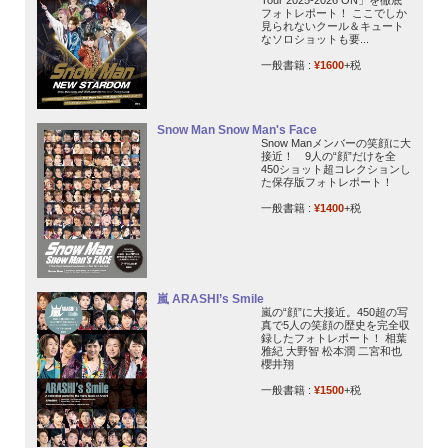
フォトレポート！ ここでしか
見られないクール＆キュート
なソロショットも要...
一般書籍 :
¥1600
+税
Snow Man Snow Man's Face
Snow Manメンバーの笑顔に大
接近！ 9人の“顔”だけを全
450ショット超コレクションし
た保存版フォトレポート！
一般書籍 :
¥1400
+税
嵐 ARASHI’s Smile
嵐の“顔”に大接近。450超の写
真で5人の笑顔の歴史を完全収
録したフォトレポート！ 相葉
雅紀 大野智 松本潤 二宮和也
櫻井翔
一般書籍 :
¥1500
+税