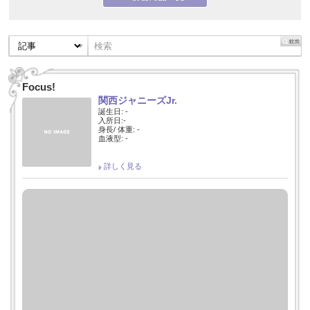
Focus!
関西ジャニーズJr.
誕生日: -
入所日:-
身長/ 体重: -
血液型: -
詳しく見る