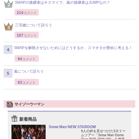
SMAPの後継者はキスマイで、嵐の後継者はJUMPなの？
214
コメント
三宅健について語ろう
107
コメント
SMAPを解散させないためにはどうするか、スマオタが懸命に考える！
94
コメント
嵐について語ろう
93
コメント
サイゾーウーマン
新着商品
Snow Man NEW STARDOM
9人の絆を見せつけた5大ドー
ムツアー「Snow Man Dome
Tour 2025-2026 ON」を徹底