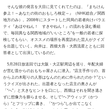
そんな彼の発言を大目に見てくれてたのは、『まちけん
参上！～あなたの街のおもしろ検定～』（NHK総合／関西
地方のみ）。2008年にスタートした同局の若者向けバラエ
ティ『あほやねん！ すきやねん！』の流れを汲む番組
で、毎回異なる関西地域の“いいところ”を一般の若者に探
検してもらい、オススメの場所を再度訪れた芸人がクイズ
を出題していく。向井は、西畑大吾・大西流星とともに回
答者として出演しているのだ。
5月28日放送回では大阪・大正駅周辺を巡り、年配夫婦
が営む昔からのおもちゃ屋さんに潜入。“店主手作りの、首
から上の木彫りの人形はなんのために作られたのか？”とい
うクイズが出された。出題者となった店主の奥さんが
「“へ”」と大きなヒントを口にし、西畑はそれを聞き逃さ
ずに想像力を膨らませる。そして“ヘアウィッグ（かつ
ら）”とフリップに書き、「“かつら”しか出てこなく