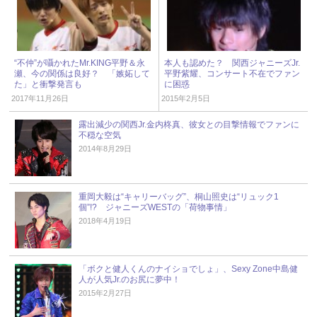
“不仲”が囁かれたMr.KING平野＆永
本人も認めた？ 関西ジャニーズJr.
瀬、今の関係は良好？ 「嫉妬して
平野紫耀、コンサート不在でファン
た」と衝撃発言も
に困惑
2017年11月26日
2015年2月5日
露出減少の関西Jr.金内柊真、彼女との目撃情報でファンに
不穏な空気
2014年8月29日
重岡大毅は“キャリーバッグ”、桐山照史は“リュック1
個”!? ジャニーズWESTの「荷物事情」
2018年4月19日
「ボクと健人くんのナイショでしょ」、Sexy Zone中島健
人が人気Jr.のお尻に夢中！
2015年2月27日