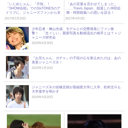
「いじめじゃん」「不快」！
「あの言葉を言わせてしまった」
『SHOW合戦』でのSixTONESのア
……Travis Japan、脱退した仲田拡
ドリブに、ジャニーズファンから非
輝・阿部顕嵐への思いを語る！
難殺到
2017年2月24日
2017年4月3日
少年忍者・檜山光成、モデルとの交際発覚にファン衝
撃！ 「生々しい」親密写真＆動画流出の相手とは？ « ジ
ャニーズ研究会
2025年6月30日
『お兄ちゃん、ガチャ』の子役の心を射止めたのは、あの
美形ジャニーズJr.！
2015年1月16日
ジャニーズJr.の岩橋玄樹が亜細亜大学に入学、松村北斗も
大学進学を明かす
2015年4月25日