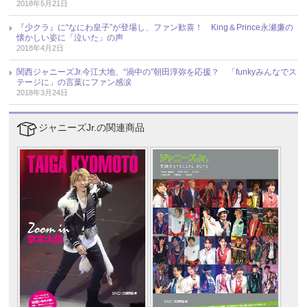
2018年5月21日
『少クラ』に“なにわ皇子”が登場し、ファン歓喜！ King＆Prince永瀬廉の
懐かしい姿に「泣いた」の声
2018年4月2日
関西ジャニーズJr.今江大地、“渦中の”朝田淳弥を応援？ 「funkyみんなでス
テージに」の言葉にファン感涙
2018年3月24日
ジャニーズJr.の関連商品