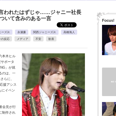
言われたはずじゃ……ジャニー社長
について含みのある一言
Focus!
ーズJr.
永瀬廉
関西ジャニーズJr.
高橋海人
ンの反応
メディア
不安
歓喜
六本木ヒル
応援サポータ
ING」が就
るのは、一
はさらに、
.が応援アシス
ともにイベン
者会見が行
めに制作され