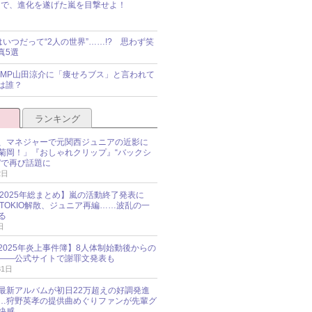
で、進化を遂げた嵐を目撃せよ！
idsはいつだって“2人の世界”……!? 思わず笑
真5選
y!JUMP山田涼介に「痩せろブス」と言われて
は誰？
ランキング
、マネジャーで元関西ジュニアの近影に
菊岡！」『おしゃれクリップ』“バックシ
”で再び話題に
2日
O 2025年総まとめ】嵐の活動終了発表に
N、TOKIO解散、ジュニア再編……波乱の一
る
日
esz 2025年炎上事件簿】8人体制始動後からの
――公式サイトで謝罪文発表も
31日
最新アルバムが初日22万超えの好調発進
…狩野英孝の提供曲めぐりファンが先輩グ
快感