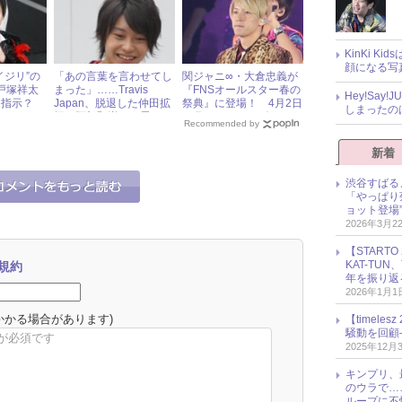
KinKi K
顔になる写
イジリ”の
「あの言葉を言わせてし
関ジャニ∞・大倉忠義が
Z戸塚祥太
まった」……Travis
『FNSオールスター春の
Hey!Sa
を指示？
Japan、脱退した仲田拡
祭典』に登場！ 4月2日
しまったの
輝・阿部顕嵐への思いを
（月）ジャニーズアイド
Recommended by
語る！
ル出演情報
新着
渋谷すばる
「やっぱり
ョット登場
2026年3月2
【START
KAT-TU
規約
年を振り返
2026年1月1
かかる場合があります)
【timel
騒動を回顧
2025年12月
キンプリ、
のウラで…
ループに不