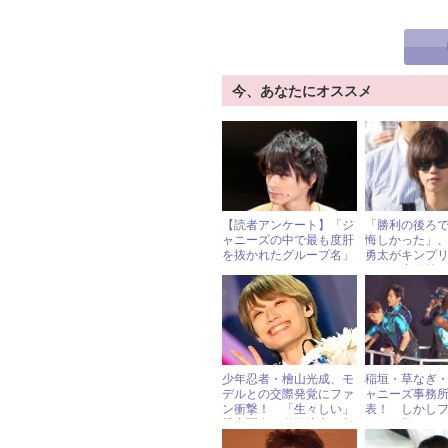
今、あなたにオススメ
【読者アンケート】「ジ
「勝利の後ろ
ャニーズの中で最も度肝
悔しかった」、J
を抜かれたグループ名」
勇太がキンプ
は？
ューに意欲的
少年忍者・檜山光成、モ
稲垣・草なぎ
デルとの交際発覚にファ
ャニーズ事務
ン衝撃！ 「生々しい」
表！ しかし
親密写真＆動画流出の相
ジオで起こった
手とは？ « ジャニーズ研
然”に、「鳥肌