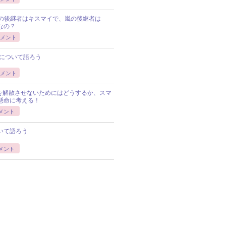
Pの後継者はキスマイで、嵐の後継者は
Pなの？
メント
について語ろう
メント
Pを解散させないためにはどうするか、スマ
懸命に考える！
メント
いて語ろう
メント