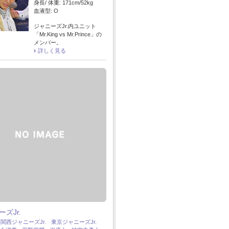
身長/ 体重: 171cm/52kg
血液型: O
ジャニーズJr.内ユニット
「Mr.King vs Mr.Prince」の
メンバー。
詳しく見る
ズJr.
：
関西ジャニーズJr.
東京ジャニーズJr.