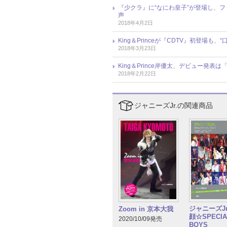
『少クラ』に“なにわ皇子”が登場し、ファ
声
2018年4月2日
King＆Princeが『CDTV』初登場
2018年3月23日
King＆Prince岸優太、デビュー発表
2018年2月22日
ジャニーズJr.の関連商品
ジャニーズJr
Zoom in 京本大我
顔☆SPECIA
2020/10/09発売
BOYS