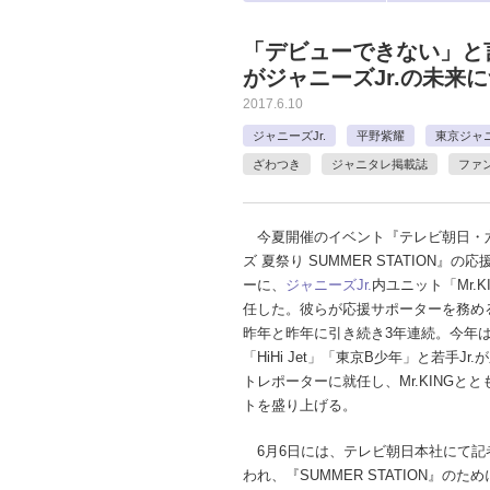
「デビューできない」と
がジャニーズJr.の未来
2017.6.10
ジャニーズJr.
平野紫耀
東京ジャニ
ざわつき
ジャニタレ掲載誌
ファ
今夏開催のイベント『テレビ朝日・
ズ 夏祭り SUMMER STATION』の
ーに、
ジャニーズJr.
内ユニット「Mr.K
任した。彼らが応援サポーターを務め
昨年と昨年に引き続き3年連続。今年
「HiHi Jet」「東京B少年」と若手Jr
トレポーターに就任し、Mr.KINGと
トを盛り上げる。
6月6日には、テレビ朝日本社にて記
われ、『SUMMER STATION』のた