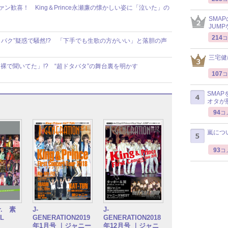
ン歓喜！ King＆Prince永瀬廉の懐かしい姿に「泣いた」の
SMA
JUM
214
コ
も、“口パク”疑惑で騒然!? 「下手でも生歌の方がいい」と落胆の声
三宅健
は「裸で聞いてた」!? “超ドタバタ”の舞台裏を明かす
107
コ
SMA
オタが
94
コ
嵐につ
93
コ
. 素
J-
J-
L
GENERATION2019
GENERATION2018
年1月号 ｜ジャニー
年12月号 ｜ジャニ