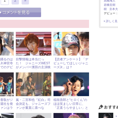
1
2
»
高橋海人
岩橋玄樹
樹
京本大
デビュー：
詳しく見
で踊るのは
目撃情報は本当だっ
【読者アンケート】「デ
r.神宮寺
た！ ジャニーズWEST
ビューしてほしいジャニ
リでのデビ
がメンバー濱田の主演映
ーズJr.」は？
画を一緒に鑑賞
・香取がジ
嵐・二宮和也『紅白』司
稲垣吾郎と“ヒロくん”の
所退社を発
会決定も、ジャニーズフ
ほほ笑ましい日常に、
ファンはラ
ァンが素直に喜べな
「正直うらやましい」と
ある“偶
い“年末事情”
ネットで大反響
立った」