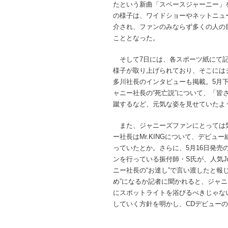
たという新曲「スペースジャーニー」
の様子は、ワイドショーやネットニュ
介され、ファンのみならず多くの人の
こととなった。
そして7日には、各スポーツ紙にて
様子が取り上げられており、そこには
多川社長のインタビューも掲載。5月
ャニー社長の“死亡説”について、「
蹴するなど、元気な姿を見せていたよ
また、ジャニーズファンにとっては
ー社長はMr.KINGについて、デビ
っていたとか。さらに、5月16日発売
ンを行っている振付師・S氏が、人気J
ニー社長の“お達し”で言い渡したと報
め”になるか記者に聞かれると、ジャ
にスポットライトを浴びるべきじゃない
していく方針を明かし、CDデビュー