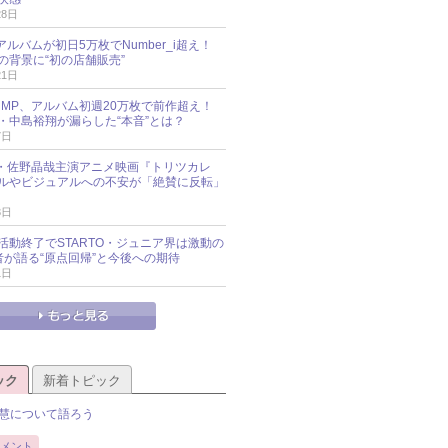
28日
新アルバムが初日5万枚でNumber_i超え！
の背景に“初の店舗販売”
21日
y!JUMP、アルバム初週20万枚で前作超え！
・中島裕翔が漏らした“本音”とは？
7日
oup・佐野晶哉主演アニメ映画『トリツカレ
ルやビジュアルへの不安が「絶賛に反転」
3日
活動終了でSTARTO・ジュニア界は激動の
識者が語る“原点回帰”と今後への期待
1日
ック
新着トピック
慧について語ろう
メント