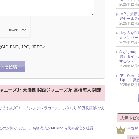
2025年12月
IMP.、最
好セールス
2025年12月
Hey!Sa
元メンバー
2025年12月
 (GIF, PNG, JPG, JPEG):
Aぇ! gr
男』タイト
するワケ
2025年12月
少年忍者、
1年 ── 
2025年12月
ャニーズJr. 永瀬廉 関西ジャニーズJr. 高橋海人 関連
輩を“ごぼう抜き”！ 「シンデレラガール」いきなり30万枚突破の快
人気トピ
のが怖かった」、高橋海人がMr.King時代の苦悩を吐露
伊野尾
238
コ