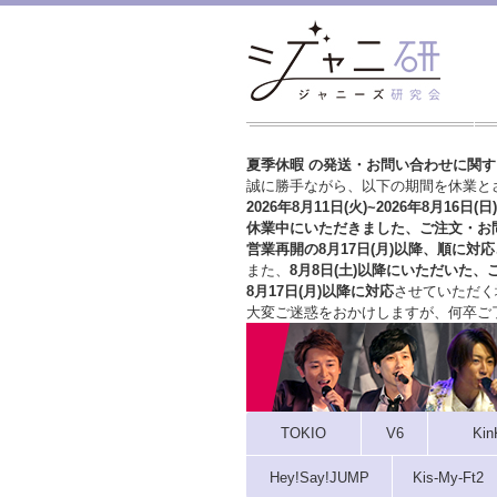
夏季休暇 の発送・お問い合わせに関
誠に勝手ながら、以下の期間を休業と
2026年8月11日(火)~2026年8月16日(日)
休業中にいただきました、ご注文・お
営業再開の8月17日(月)以降、順に対応
また、
8月8日(土)以降にいただいた、
8月17日(月)以降に対応
させていただく
大変ご迷惑をおかけしますが、
何卒ご
TOKIO
V6
Kin
Hey!Say!JUMP
Kis-My-Ft2