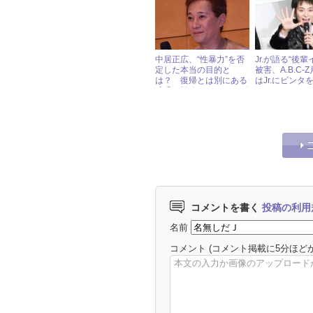
究会
と感動
中居正広、“性暴力”を否
Jr.が語る“後輩
定した本当の目的と
被害、A.B.C-
は？ 復帰とは別にある
はJr.にビンタ
狡猾な戦略 « ジャニーズ
研究会
コメントを書く
投稿の利用
名前
コメント
(コメント掲載に5分ほど