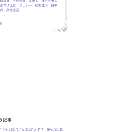
永瀬廉
平野紫耀
岸優太
神宮寺勇太
森本慎太郎
ジェシー
松村北斗
田中
我
高地優吾
-
る
“ドヤ顔嵐”に“女装嵐”まで!? 6枚の写真