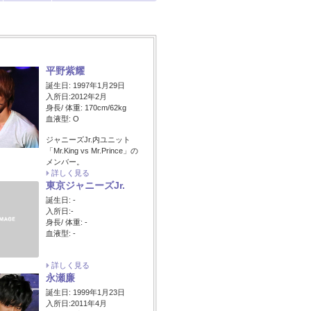
平野紫耀
誕生日: 1997年1月29日
入所日:2012年2月
身長/ 体重: 170cm/62kg
血液型: O
ジャニーズJr.内ユニット
「Mr.King vs Mr.Prince」の
メンバー。
詳しく見る
東京ジャニーズJr.
誕生日: -
入所日:-
身長/ 体重: -
血液型: -
詳しく見る
永瀬廉
誕生日: 1999年1月23日
入所日:2011年4月