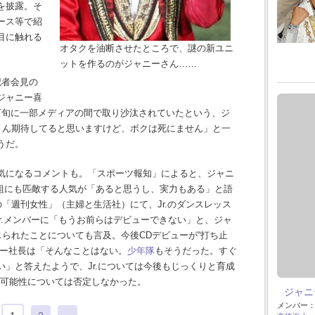
を披露。そ
ース等で紹
目に触れる
オタクを油断させたところで、謎の新ユニ
ットを作るのがジャニーさん……
記者会見の
ジャニー喜
下旬に一部メディアの間で取り沙汰されていたという、ジ
皆さん期待してると思いますけど、ボクは死にません」と一
うだ。
気になるコメントも。「スポーツ報知」によると、ジャニ
ュー組にも匹敵する人気が「あると思うし、実力もある」と語
の「週刊女性」（主婦と生活社）にて、Jr.のダンスレッス
r.メンバーに「もうお前らはデビューできない」と、ジャ
じられたことについても言及。今後CDデビューが“打ち止
ニー社長は「そんなことはない。
少年隊
もそうだった。すぐ
」と答えたようで、Jr.については今後もじっくりと育成
の可能性については否定しなかった。
ジャニー
メンバー