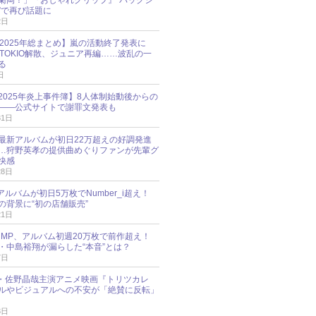
菊岡！」『おしゃれクリップ』“バックシ
”で再び話題に
2日
O 2025年総まとめ】嵐の活動終了発表に
N、TOKIO解散、ジュニア再編……波乱の一
る
日
esz 2025年炎上事件簿】8人体制始動後からの
――公式サイトで謝罪文発表も
31日
最新アルバムが初日22万超えの好調発進
…狩野英孝の提供曲めぐりファンが先輩グ
快感
28日
新アルバムが初日5万枚でNumber_i超え！
の背景に“初の店舗販売”
21日
y!JUMP、アルバム初週20万枚で前作超え！
・中島裕翔が漏らした“本音”とは？
7日
oup・佐野晶哉主演アニメ映画『トリツカレ
ルやビジュアルへの不安が「絶賛に反転」
3日