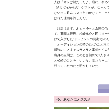
人は「オレは謎だったよ、逆に。初め
（A.B.C-Zからの）ゲストが。な～ん
ないオレ呼んじゃったのかな」と、自
ばれた理由を訝しんだ。
話題はまず、ふぉ～ゆ～と五関の“な
て。五関は辰巳、松崎祐介と同じオー
けて入所した“ドンピシャの同期”なの
「オーディションの時の2人のこと覚
服装のことまでスラスラと事細かく説
出身の五関は、このとき初めて1人き
と松崎のことを「いいな、友だち同士
残っていたのだと明かしていた。
今、あなたにオススメ