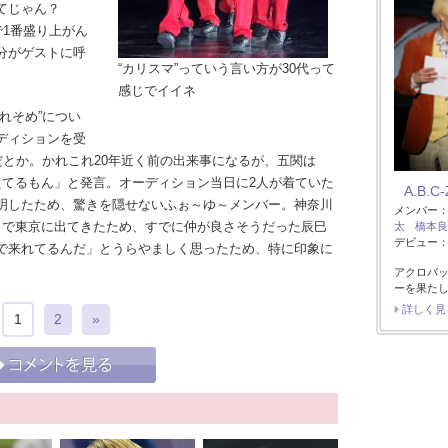
てじゃん？
で1番盛り上がん
分がゲストに呼
“カリスマ”っていう言い方が30代って
感じでイイネ
れそめ”につい
ディションを受
だとか。かれこれ20年近く前の出来事になるが、五関は
えてるもん」と発言。オーディション当日に2人が着ていた
A.B.C-
明したため、驚きを隠せないふぉ～ゆ～メンバー。神奈川
メンバー
りで東京に出てきたため、すでに仲が良さそうだった辰巳
太
橋本良
デビュー：2
で来れてるんだ」とうらやましく思ったため、特に印象に
アクロバッ
ーを果た
詳しく見
1
2
»