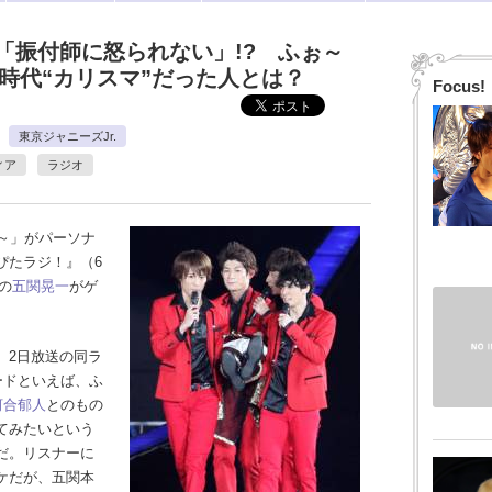
「振付師に怒られない」!? ふぉ～
.時代“カリスマ”だった人とは？
Focus!
東京ジャニーズJr.
ィア
ラジオ
～」がパーソナ
ぴたラジ！』（6
の
五関晃一
がゲ
2日放送の同ラ
ソードといえば、ふ
河合郁人
とのもの
てみたいという
だ。リスナーに
ケだが、五関本