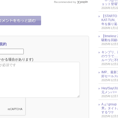
「やっぱり
……」!?
大興奮！
輝・阿部顕嵐への思いを
Recommended by
ョット登場
語る！
2026年3月2
【START
KAT-TU
年を振り返
2026年1月1
【timel
騒動を回顧
規約
2025年12月
キンプリ、
のウラで…
かかる場合があります)
ループに不
2025年12月
IMP.、最
好セールス
2025年12月
Hey!Sa
元メンバー
2025年12月
Aぇ! gr
男』タイト
するワケ
2025年12月