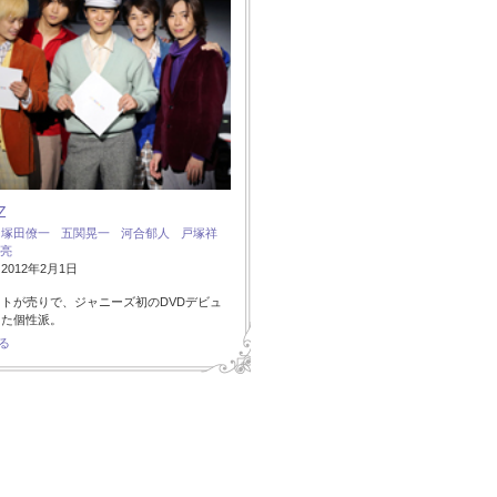
Z
：
塚田僚一
五関晃一
河合郁人
戸塚祥
亮
012年2月1日
トが売りで、ジャニーズ初のDVDデビュ
した個性派。
る