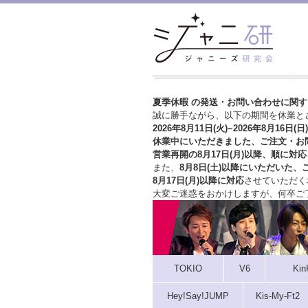
夏季休暇 の発送・お問い合わせに関
誠に勝手ながら、以下の期間を休業と
2026年8月11日(火)~2026年8月16日(日)
休業中にいただきました、ご注文・お
営業再開の8月17日(月)以降、順に対応
また、
8月8日(土)以降にいただいた、
8月17日(月)以降に対応
させていただく
大変ご迷惑をおかけしますが、
何卒ご
TOKIO
V6
Kin
Hey!Say!JUMP
Kis-My-Ft2