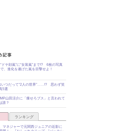
“ドヤ顔嵐”に“女装嵐”まで!? 6枚の写真
で、進化を遂げた嵐を目撃せよ！
idsはいつだって“2人の世界”……!? 思わず笑
真5選
y!JUMP山田涼介に「痩せろブス」と言われて
は誰？
ランキング
、マネジャーで元関西ジュニアの近影に