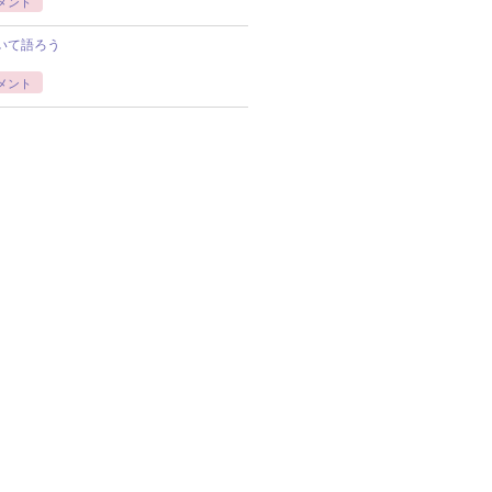
メント
いて語ろう
メント