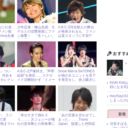
なにわ皇
少年忍者・檜山光成、モ
A.B.C-Z河合郁人の舞台
ファン歓
デルとの交際発覚にファ
が発表されるも、ファン
ince永瀬
ン衝撃！ 「生々しい」
は某スタッフに不安!?
姿に「泣い
親密写真＆動画流出の相
手とは？ « ジャニーズ研
究会
部』つい
A.B.C-Z戸塚祥太、“声帯
Snow Man＆SixTONES
? 河合＆
結節”を発症……ステロ
が他のJr.ユニットを見下
「セレクシ
イド治療効かず「イメー
す発言をし、炎上騒ぎに
KinKi K
塚＆中間が
ジした音程を出すのが難
顔になる写
しい」
Hey!Sa
しまったの
新着
晃一、ラジ
「幸せすぎて倒れそ
「あの言葉を言わせてし
”で遅
う……」Jr.ジェシーが憧
まった」……Travis
渋谷すばる
朝まで○○
れの堂本剛との初食事に
Japan、脱退した仲田拡