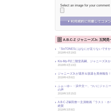
Select an image for your comment
A.B.C-Z ジャニーズJr. 五
「SixTONESにはなにが足りないで
2018年4月19日
Kis-My-Ft2二階堂高嗣、ジャニーズ
2018年4月13日
ジャニーズJr.が退所＆脱退を異例報告
2018年4月6日
ふぉ～ゆ～・浜中文一、ついにジャニーズ
の声
2018年3月15日
A.B.C-Z塚田僚一主演映画『ラスト
絶賛
2018年3月9日