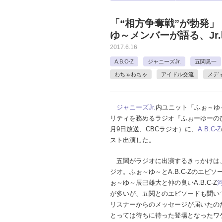
「“相方争奪戦”が勃発」
ゆ～メンバーが語る、Jr
2017.6.16
A.B.C-Z
ジャニーズJr.
五関晃一
わちゃわちゃ
アイドル交流
メデ
ジャニーズJr.
内ユニット「ふぉ～ゆ
リティを務めるラジオ『ふぉーゆーの
月9日放送、CBCラジオ）に、
A.B.C-Z
スト出演した。
五関がラジオに出演するきっかけは、
ジオ。ふぉ～ゆ～とA.B.C-Zのエピ
ぉ～ゆ～辰巳雄大と仲の良いA.B.C-Z
が多いが、五関とのエピソードも聞い
リスナーからのメッセージが届いたの
とっては待ちに待った登場となったワ