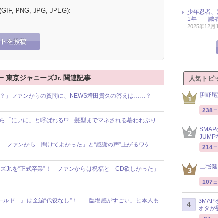
 (GIF, PNG, JPG, JPEG):
少年忍者、
1年 ── 
2025年12月
関晃一 東京ジャニーズJr. 関連記事
人気トピ
伊野尾
すか？」ファンからの質問に、NEWS増田貴久の答えは……？
238
コ
Jr.から「にいに」と呼ばれる!? 髪型までマネされる慕われぶり
SMA
JUM
！ ファンから「聞けてよかった」と“感謝の声”上がるワケ
214
コ
三宅健
Jr.を“正式卒業”！ ファンからは祝福と「CD欲しかった」
107
コ
・ホールド！』は全編“代役なし”！ 「臨場感がすごい」と本人も
SMA
オタが