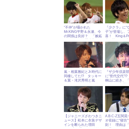
“不仲”が囁かれた
『少クラ』に“
Mr.KING平野＆永瀬、今
子”が登場し、
の関係は良好？ 「嫉妬
喜！ King＆Pr
してた」と衝撃発言も
廉の懐かしい
た」の声
嵐・相葉雅紀とJr.時代に
『ザ少年倶楽
同棲してた!? タッキー
に“世代交代”!
＆翼・滝沢秀明と嵐
桐山に続き、
の“わちゃわちゃ”エピソ
ョン」でも戸
ード
司会卒業！
【ジャニーズざわつきニ
A.B.C-Z五関
ュース】松本に衣装デザ
オ収録に“寝坊
インを断られた増田
刻！ 理由は「