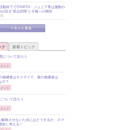
活動終了でSTARTO・ジュニア界は激動の
識者が語る“原点回帰”と今後への期待
1日
ック
新着トピック
慧について語ろう
メント
Pの後継者はキスマイで、嵐の後継者は
Pなの？
メント
について語ろう
メント
Pを解散させないためにはどうするか、スマ
懸命に考える！