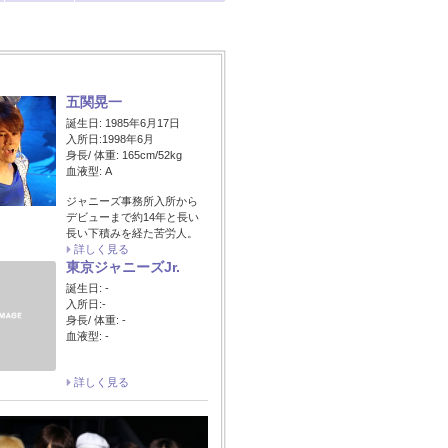
五関晃一
誕生日: 1985年6月17日
入所日:1998年6月
身長/ 体重: 165cm/52kg
血液型: A
ジャニーズ事務所入所から
デビューまで約14年と長い
長い下積みを経た苦労人。
詳しく見る
東京ジャニーズJr.
誕生日: -
入所日:-
身長/ 体重: -
血液型: -
詳しく見る