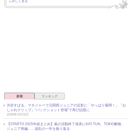
詳しく見る
新着
ランキング
渋谷すばる、マネジャーで元関西ジュニアの近影に「やっぱり菊岡！」『お
しゃれクリップ』“バックショット登場”で再び話題に
2026年3月22日
【STARTO 2025年総まとめ】嵐の活動終了発表にKAT-TUN、TOKIO解散、
ジュニア再編……波乱の一年を振り返る