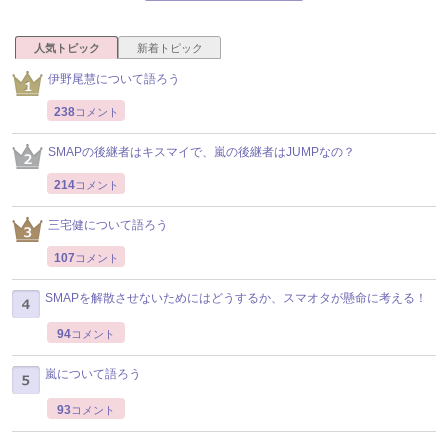
人気トピック
新着トピック
伊野尾慧について語ろう
238
コメント
SMAPの後継者はキスマイで、嵐の後継者はJUMPなの？
214
コメント
三宅健について語ろう
107
コメント
SMAPを解散させないためにはどうするか、スマオタが懸命に考える！
94
コメント
嵐について語ろう
93
コメント