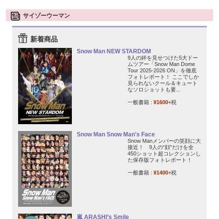
サイゾーウーマン
新着商品
Snow Man NEW STARDOM
9人の絆を見せつけた5大ドー
ムツアー「Snow Man Dome
Tour 2025-2026 ON」を徹底
フォトレポート！ ここでしか
見られないクール＆キュート
なソロショットも要...
一般書籍 :
¥1600
+税
Snow Man Snow Man's Face
Snow Manメンバーの笑顔に大
接近！ 9人の“顔”だけを全
450ショット超コレクションし
た保存版フォトレポート！
一般書籍 :
¥1400
+税
嵐 ARASHI’s Smile