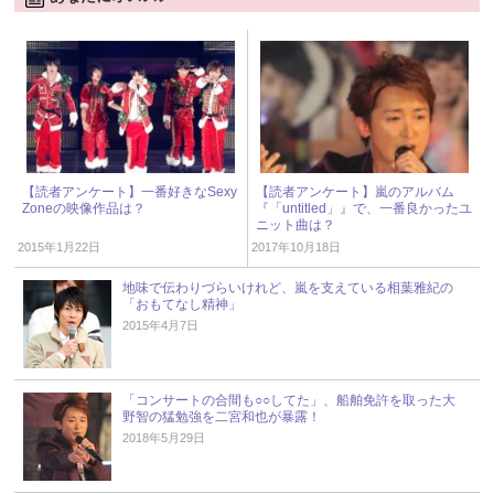
【読者アンケート】一番好きなSexy
【読者アンケート】嵐のアルバム
Zoneの映像作品は？
『「untitled」』で、一番良かったユ
ニット曲は？
2015年1月22日
2017年10月18日
地味で伝わりづらいけれど、嵐を支えている相葉雅紀の
「おもてなし精神」
2015年4月7日
「コンサートの合間も○○してた」、船舶免許を取った大
野智の猛勉強を二宮和也が暴露！
2018年5月29日