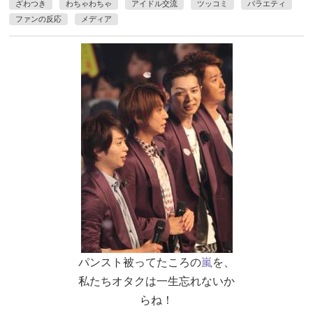
ざわつき
わちゃわちゃ
アイドル交流
ツッコミ
バラエティ
ファンの反応
メディア
パンスト被ってたころの
嵐
を、
私たちオタクは一生忘れないか
らね！