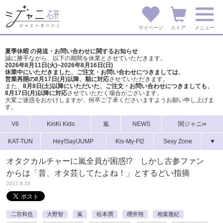
マイページ
ストア
メニュー
夏季休暇 の発送・お問い合わせに関するお知らせ
誠に勝手ながら、以下の期間を休業とさせていただきます。
2026年8月11日(火)~2026年8月16日(日)
休業中にいただきました、ご注文・お問い合わせにつきましては、
営業再開の8月17日(月)以降、順に対応
させていただきます。
また、
8月8日(土)以降にいただいた、ご注文・
お問い合わせにつきましても、
8月17日(月)以降に対応
させていただく場合がございます。
大変ご迷惑をおかけしますが、
何卒ご了承くださいますようお願い申し上げま
す。
V6
KinKi Kids
嵐
NEWS
関ジャニ∞
KAT-TUN
Hey!Say!JUMP
Kis-My-Ft2
Sexy Zone
▼
オタクカルチャーに嵐全員が困惑!? しかし古参ファン
からは「昔、オタ芸してたよね！」とするどい指摘
2017.6.23
二宮和也
大野智
嵐
松本潤
櫻井翔
相葉雅紀