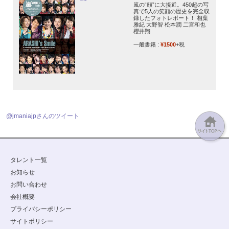
嵐の“顔”に大接近。450超の写
真で5人の笑顔の歴史を完全収
録したフォトレポート！ 相葉
雅紀 大野智 松本潤 二宮和也
櫻井翔
一般書籍 :
¥1500
+税
@jmaniajpさんのツイート
タレント一覧
お知らせ
お問い合わせ
会社概要
プライバシーポリシー
サイトポリシー