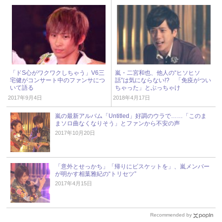
「ドS心がワクワクしちゃう」V6三
嵐・二宮和也、他人の“ヒソヒソ
宅健がコンサート中のファンサにつ
話”は気にならない!? 「免疫がつい
いて語る
ちゃった」とぶっちゃけ
2017年9月4日
2018年4月17日
嵐の最新アルバム「Untitled」好調のウラで……「このま
まソロ曲なくなりそう」とファンから不安の声
2017年10月20日
「意外とせっかち」「帰りにビスケットを」、嵐メンバー
が明かす相葉雅紀の“トリセツ”
2017年4月15日
Recommended by