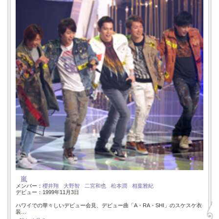
嵐
メンバー：
櫻井翔
大野智
二宮和也
松本潤
相葉雅紀
デビュー：1999年11月3日
ハワイでの華々しいデビュー会見、デビュー曲「A・RA・SHI」のスケスケ衣
装…