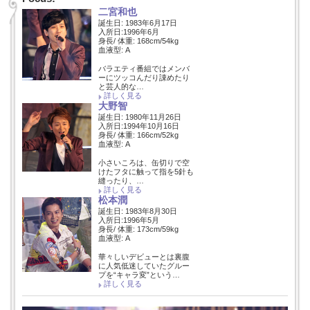
二宮和也
誕生日: 1983年6月17日
入所日:1996年6月
身長/ 体重: 168cm/54kg
血液型: A
バラエティ番組ではメンバ
ーにツッコんだり諌めたり
と芸人的な…
詳しく見る
大野智
誕生日: 1980年11月26日
入所日:1994年10月16日
身長/ 体重: 166cm/52kg
血液型: A
小さいころは、缶切りで空
けたフタに触って指を5針も
縫ったり、…
詳しく見る
松本潤
誕生日: 1983年8月30日
入所日:1996年5月
身長/ 体重: 173cm/59kg
血液型: A
華々しいデビューとは裏腹
に人気低迷していたグルー
プを“キャラ変”という…
詳しく見る