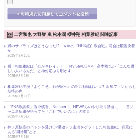
二宮和也 大野智 嵐 松本潤 櫻井翔 相葉雅紀 関連記事
嵐のサプライズはどうなった!? 今年の『NHK紅白歌合戦』司会は順当決着
か
2025年9月15日
嵐・相葉雅紀は「心がキレイ」！ Hey!Say!JUMP・高木雄也が「こんな優
しい人いるんだ」と神対応ぶり明かす
2025年8月1日
相葉雅紀主演『ようこそ、わが家へ』の封印解除はいつ？ 沢尻ファンからも
期待の声
2025年7月11日
『FNS歌謡祭』香取慎吾、Number_i、NEWSらのやり取り話題に！ 旧ジ
ャニ退所組が語ってた「これでいいのに」の本音
2025年7月5日
井ノ原快彦のバトンを受けGP帯連ドラ主演をゲットした相葉雅紀、背景に
ある“期待度”とは
2025年7月3日